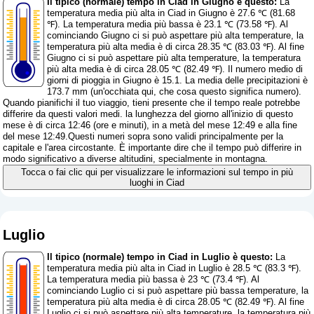
Il tipico (normale) tempo in Ciad in Giugno è questo:
La
temperatura media più alta in Ciad in Giugno è 27.6 ℃ (81.68
℉). La temperatura media più bassa è 23.1 ℃ (73.58 ℉). Al
cominciando Giugno ci si può aspettare più alta temperature, la
temperatura più alta media è di circa 28.35 ℃ (83.03 ℉). Al fine
Giugno ci si può aspettare più alta temperature, la temperatura
più alta media è di circa 28.05 ℃ (82.49 ℉). Il numero medio di
giorni di pioggia in Giugno è 15.1. La media delle precipitazioni è
173.7 mm (
un'occhiata qui, che cosa questo significa numero
).
Quando pianifichi il tuo viaggio, tieni presente che il tempo reale potrebbe
differire da questi valori medi. la lunghezza del giorno all'inizio di questo
mese è di circa 12:46 (ore e minuti), in a metà del mese 12:49 e alla fine
del mese 12:49.Questi numeri sopra sono validi principalmente per la
capitale e l'area circostante. È importante dire che il tempo può differire in
modo significativo a diverse altitudini, specialmente in montagna.
Tocca o fai clic qui per visualizzare le informazioni sul tempo in più
luoghi in Ciad
Luglio
Il tipico (normale) tempo in Ciad in Luglio è questo:
La
temperatura media più alta in Ciad in Luglio è 28.5 ℃ (83.3 ℉).
La temperatura media più bassa è 23 ℃ (73.4 ℉). Al
cominciando Luglio ci si può aspettare più bassa temperature, la
temperatura più alta media è di circa 28.05 ℃ (82.49 ℉). Al fine
Luglio ci si può aspettare più alta temperature, la temperatura più