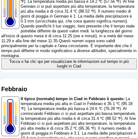
℉). La temperatura media più bassa è 14.2 ℃ (57.56 ℉). Al fine
Gennaio ci si può aspettare più alta temperature, la temperatura
più alta media è di circa 31.4 ℃ (88.52 ℉). Il numero medio di
giorni di pioggia in Gennaio è 1. La media delle precipitazioni è
0.3 mm (
un'occhiata qui, che cosa questo significa numero
).
Quando pianifichi il tuo viaggio, tieni presente che il tempo reale
potrebbe differire da questi valori medi. la lunghezza del giorno
all'inizio di questo mese è di circa 11:25 (ore e minuti), in a metà del mese
11:29 e alla fine del mese 11:35.Questi numeri sopra sono validi
principalmente per la capitale e l'area circostante. È importante dire che il
tempo può differire in modo significativo a diverse altitudini, specialmente in
montagna.
Tocca o fai clic qui per visualizzare le informazioni sul tempo in più
luoghi in Ciad
Febbraio
Il tipico (normale) tempo in Ciad in Febbraio è questo:
La
temperatura media più alta in Ciad in Febbraio è 35.1 ℃ (95.18
℉). La temperatura media più bassa è 24.6 ℃ (76.28 ℉). Al
cominciando Febbraio ci si può aspettare più bassa temperature,
la temperatura più alta media è di circa 31.4 ℃ (88.52 ℉). Al fine
Febbraio ci si può aspettare più alta temperature, la temperatura
più alta media è di circa 35.2 ℃ (95.36 ℉). Il numero medio di
giorni di pioggia in Febbraio è 3.1. La media delle precipitazioni è