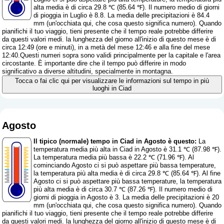
alta media è di circa 29.8 ℃ (85.64 ℉). Il numero medio di giorni
di pioggia in Luglio è 8.8. La media delle precipitazioni è 84.4
mm (
un'occhiata qui, che cosa questo significa numero
). Quando
pianifichi il tuo viaggio, tieni presente che il tempo reale potrebbe differire
da questi valori medi. la lunghezza del giorno all'inizio di questo mese è di
circa 12:49 (ore e minuti), in a metà del mese 12:46 e alla fine del mese
12:40.Questi numeri sopra sono validi principalmente per la capitale e l'area
circostante. È importante dire che il tempo può differire in modo
significativo a diverse altitudini, specialmente in montagna.
Tocca o fai clic qui per visualizzare le informazioni sul tempo in più
luoghi in Ciad
Agosto
Il tipico (normale) tempo in Ciad in Agosto è questo:
La
temperatura media più alta in Ciad in Agosto è 31.1 ℃ (87.98 ℉).
La temperatura media più bassa è 22.2 ℃ (71.96 ℉). Al
cominciando Agosto ci si può aspettare più bassa temperature,
la temperatura più alta media è di circa 29.8 ℃ (85.64 ℉). Al fine
Agosto ci si può aspettare più bassa temperature, la temperatura
più alta media è di circa 30.7 ℃ (87.26 ℉). Il numero medio di
giorni di pioggia in Agosto è 3. La media delle precipitazioni è 20
mm (
un'occhiata qui, che cosa questo significa numero
). Quando
pianifichi il tuo viaggio, tieni presente che il tempo reale potrebbe differire
da questi valori medi. la lunghezza del giorno all'inizio di questo mese è di