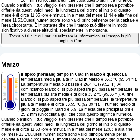
10.4 mm (
un'occhiata qui, che cosa questo significa numero
).
Quando pianifichi il tuo viaggio, tieni presente che il tempo reale potrebbe
differire da questi valori medi. la lunghezza del giorno all'inizio di questo
mese è di circa 11:35 (ore e minuti), in a metà del mese 11:44 e alla fine del
mese 11:53.Questi numeri sopra sono validi principalmente per la capitale e
l'area circostante. È importante dire che il tempo può differire in modo
significativo a diverse altitudini, specialmente in montagna.
Tocca o fai clic qui per visualizzare le informazioni sul tempo in più
luoghi in Ciad
Marzo
Il tipico (normale) tempo in Ciad in Marzo è questo:
La
temperatura media più alta in Ciad in Marzo è 35.3 ℃ (95.54 ℉).
La temperatura media più bassa è 26.4 ℃ (79.52 ℉). Al
cominciando Marzo ci si può aspettare più bassa temperature, la
temperatura più alta media è di circa 35.2 ℃ (95.36 ℉). Al fine
Marzo ci si può aspettare più bassa temperature, la temperatura
più alta media è di circa 33.55 ℃ (92.39 ℉). Il numero medio di
giorni di pioggia in Marzo è 5.9. La media delle precipitazioni è
25.2 mm (
un'occhiata qui, che cosa questo significa numero
).
Quando pianifichi il tuo viaggio, tieni presente che il tempo reale potrebbe
differire da questi valori medi. la lunghezza del giorno all'inizio di questo
mese è di circa 11:53 (ore e minuti), in a metà del mese 12:03 e alla fine
del mese 12:14.Questi numeri sopra sono validi principalmente per la
capitale e l'area circostante. È importante dire che il tempo può differire in