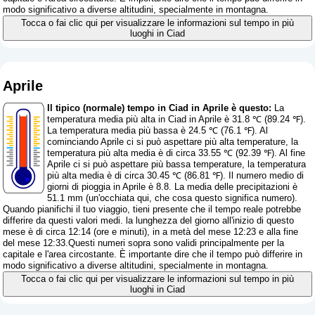
modo significativo a diverse altitudini, specialmente in montagna.
Tocca o fai clic qui per visualizzare le informazioni sul tempo in più
luoghi in Ciad
Aprile
Il tipico (normale) tempo in Ciad in Aprile è questo:
La
temperatura media più alta in Ciad in Aprile è 31.8 ℃ (89.24 ℉).
La temperatura media più bassa è 24.5 ℃ (76.1 ℉). Al
cominciando Aprile ci si può aspettare più alta temperature, la
temperatura più alta media è di circa 33.55 ℃ (92.39 ℉). Al fine
Aprile ci si può aspettare più bassa temperature, la temperatura
più alta media è di circa 30.45 ℃ (86.81 ℉). Il numero medio di
giorni di pioggia in Aprile è 8.8. La media delle precipitazioni è
51.1 mm (
un'occhiata qui, che cosa questo significa numero
).
Quando pianifichi il tuo viaggio, tieni presente che il tempo reale potrebbe
differire da questi valori medi. la lunghezza del giorno all'inizio di questo
mese è di circa 12:14 (ore e minuti), in a metà del mese 12:23 e alla fine
del mese 12:33.Questi numeri sopra sono validi principalmente per la
capitale e l'area circostante. È importante dire che il tempo può differire in
modo significativo a diverse altitudini, specialmente in montagna.
Tocca o fai clic qui per visualizzare le informazioni sul tempo in più
luoghi in Ciad