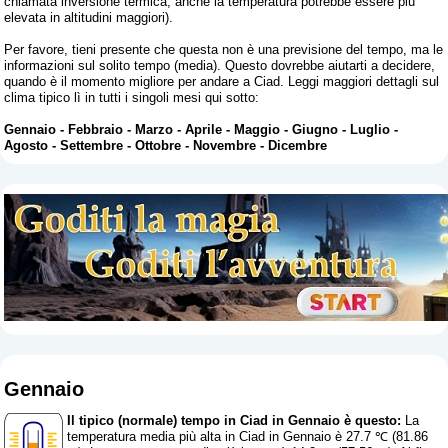
chiamata inversione termica, anche la temperatura potrebbe essere più
elevata in altitudini maggiori).
Per favore, tieni presente che questa non è una previsione del tempo, ma le
informazioni sul solito tempo (media). Questo dovrebbe aiutarti a decidere,
quando è il momento migliore per andare a Ciad. Leggi maggiori dettagli sul
clima tipico lì in tutti i singoli mesi qui sotto:
Gennaio
-
Febbraio
-
Marzo
-
Aprile
-
Maggio
-
Giugno
-
Luglio
-
Agosto
-
Settembre
-
Ottobre
-
Novembre
-
Dicembre
Gennaio
Il tipico (normale) tempo in Ciad in Gennaio è questo:
La
temperatura media più alta in Ciad in Gennaio è 27.7 ℃ (81.86