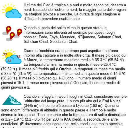
Il clima del Ciad è tropicale a sud e molto secco nel deserto a
nord. Escludendo l'estremo nord, la maggior parte delle regioni
ha stagioni piovose e secche. La durata di ogni stagione è
difficile da prevedere esattamente.
Quando si parla del solito clima in questo stato, le
informazioni sono rilevanti ad esempio per questi luoghi
popolari: Fada, Faya, Moundou, N'Djamena, Saharan Chad,
Sahelian Chad, Soudanian Chad.
Diamo un'occhiata ora che tempo puoi aspettarti nell'area
intorno alla capitale e in molte altre città. Il mese più caldo qui
è Marzo, la temperatura massima media è 35.3 ℃ (95.54 ℉).
La temperatura minima media in questo mese è 26.4 ℃
(79.52 ℉). Il mese più freddo qui è Ottobre, la temperatura massima media
è 27.5 ℃ (81.5 ℉). La temperatura minima media in questo mese è 14.6 ℃
(58.28 ℉). Il mese più piovoso qui è Giugno, il numero medio di giorni
piovosi è 15.1. Il mese meno piovoso qui è Gennaio, il numero medio di
giorni piovosi è 1.
Quando si viaggia in alcuni luoghi in Ciad, considerare sempre
l'altitudine del luogo pure. Il punto più alto qui è Emi Koussi
(3445 m) e il punto più basso è Djourab (160 m). Quindi ci
sono enormi differenze di altitudini in questo paese e il tempo è molto
diverso in loro quindi. Tieni presente che la temperatura di solito diminuisce
di 1.2 - 1.9 ℃ (2.2 - 3.5 ℉) per 200 m (656 piedi), a seconda delle altre
condizioni. (E dovremmo aggiungere che, nella condizione molto speciale