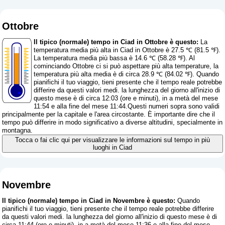
Ottobre
Il tipico (normale) tempo in Ciad in Ottobre è questo:
La
temperatura media più alta in Ciad in Ottobre è 27.5 ℃ (81.5 ℉).
La temperatura media più bassa è 14.6 ℃ (58.28 ℉). Al
cominciando Ottobre ci si può aspettare più alta temperature, la
temperatura più alta media è di circa 28.9 ℃ (84.02 ℉). Quando
pianifichi il tuo viaggio, tieni presente che il tempo reale potrebbe
differire da questi valori medi. la lunghezza del giorno all'inizio di
questo mese è di circa 12:03 (ore e minuti), in a metà del mese
11:54 e alla fine del mese 11:44.Questi numeri sopra sono validi
principalmente per la capitale e l'area circostante. È importante dire che il
tempo può differire in modo significativo a diverse altitudini, specialmente in
montagna.
Tocca o fai clic qui per visualizzare le informazioni sul tempo in più
luoghi in Ciad
Novembre
Il tipico (normale) tempo in Ciad in Novembre è questo:
Quando
pianifichi il tuo viaggio, tieni presente che il tempo reale potrebbe differire
da questi valori medi. la lunghezza del giorno all'inizio di questo mese è di
circa 11:44 (ore e minuti), in a metà del mese 11:36 e alla fine del mese