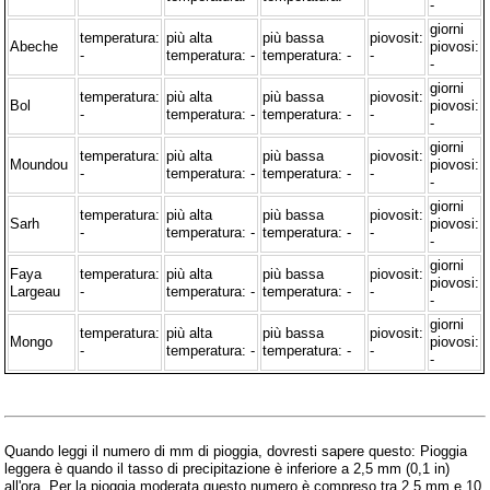
-
giorni
temperatura:
più alta
più bassa
piovosit:
Abeche
piovosi:
-
temperatura: -
temperatura: -
-
-
giorni
temperatura:
più alta
più bassa
piovosit:
Bol
piovosi:
-
temperatura: -
temperatura: -
-
-
giorni
temperatura:
più alta
più bassa
piovosit:
Moundou
piovosi:
-
temperatura: -
temperatura: -
-
-
giorni
temperatura:
più alta
più bassa
piovosit:
Sarh
piovosi:
-
temperatura: -
temperatura: -
-
-
giorni
Faya
temperatura:
più alta
più bassa
piovosit:
piovosi:
Largeau
-
temperatura: -
temperatura: -
-
-
giorni
temperatura:
più alta
più bassa
piovosit:
Mongo
piovosi:
-
temperatura: -
temperatura: -
-
-
Quando leggi il numero di mm di pioggia, dovresti sapere questo: Pioggia
leggera è quando il tasso di precipitazione è inferiore a 2,5 mm (0,1 in)
all'ora. Per la pioggia moderata questo numero è compreso tra 2,5 mm e 10