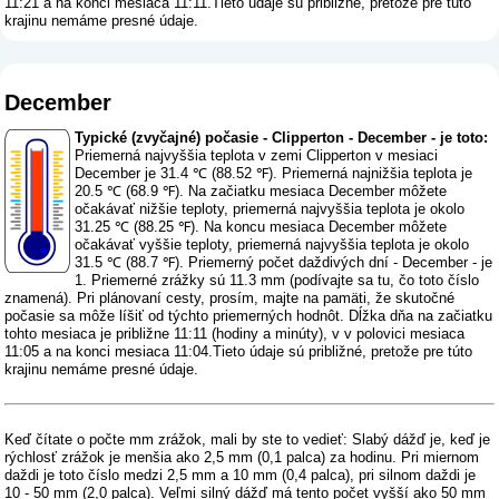
11:21 a na konci mesiaca 11:11.Tieto údaje sú približné, pretože pre túto
krajinu nemáme presné údaje.
December
Typické (zvyčajné) počasie - Clipperton - December - je toto:
Priemerná najvyššia teplota v zemi Clipperton v mesiaci
December je 31.4 ℃ (88.52 ℉). Priemerná najnižšia teplota je
20.5 ℃ (68.9 ℉). Na začiatku mesiaca December môžete
očakávať nižšie teploty, priemerná najvyššia teplota je okolo
31.25 ℃ (88.25 ℉). Na koncu mesiaca December môžete
očakávať vyššie teploty, priemerná najvyššia teplota je okolo
31.5 ℃ (88.7 ℉). Priemerný počet daždivých dní - December - je
1. Priemerné zrážky sú 11.3 mm (
podívajte sa tu, čo toto číslo
znamená
). Pri plánovaní cesty, prosím, majte na pamäti, že skutočné
počasie sa môže líšiť od týchto priemerných hodnôt. Dĺžka dňa na začiatku
tohto mesiaca je približne 11:11 (hodiny a minúty), v v polovici mesiaca
11:05 a na konci mesiaca 11:04.Tieto údaje sú približné, pretože pre túto
krajinu nemáme presné údaje.
Keď čítate o počte mm zrážok, mali by ste to vedieť: Slabý dážď je, keď je
rýchlosť zrážok je menšia ako 2,5 mm (0,1 palca) za hodinu. Pri miernom
daždi je toto číslo medzi 2,5 mm a 10 mm (0,4 palca), pri silnom daždi je
10 - 50 mm (2,0 palca). Veľmi silný dážď má tento počet vyšší ako 50 mm