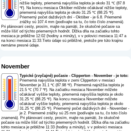
nižšie teploty, priemerná najvyššia teplota je okolo 31 ℃ (87.8
℉). Na koncu mesiaca Október môžete očakávať nižšie teploty,
priemerná najvyššia teplota je okolo 31.25 ℃ (88.25 ℉).
Priemerný počet daždivých dní - Október - je 6.8. Priemerné
zrážky sú 107.4 mm (
podívajte sa tu, čo toto číslo znamená
).
Pri plánovaní cesty, prosím, majte na pamäti, že skutočné počasie sa
môže líšiť od týchto priemerných hodnôt. Dĺžka dňa na začiatku tohto
mesiaca je približne 12:02 (hodiny a minúty), v v polovici mesiaca 11:47 a
na konci mesiaca 11:33.Tieto údaje sú približné, pretože pre túto krajinu
nemáme presné údaje.
November
Typické (zvyčajné) počasie - Clipperton - November - je toto:
Priemerná najvyššia teplota v zemi Clipperton v mesiaci
November je 31.1 ℃ (87.98 ℉). Priemerná najnižšia teplota je
21.5 ℃ (70.7 ℉). Na začiatku mesiaca November môžete
očakávať vyššie teploty, priemerná najvyššia teplota je okolo
31.25 ℃ (88.25 ℉). Na koncu mesiaca November môžete
očakávať vyššie teploty, priemerná najvyššia teplota je okolo
31.25 ℃ (88.25 ℉). Priemerný počet daždivých dní - November -
je 2. Priemerné zrážky sú 25 mm (
podívajte sa tu, čo toto číslo
znamená
). Pri plánovaní cesty, prosím, majte na pamäti, že skutočné
počasie sa môže líšiť od týchto priemerných hodnôt. Dĺžka dňa na začiatku
tohto mesiaca je približne 11:33 (hodiny a minúty), v v polovici mesiaca