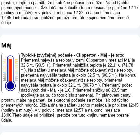
prosím, majte na pamäti, že skutočné počasie sa môže líšiť od týchto
priemerných hodnôt. Dĺžka dňa na začiatku tohto mesiaca je približne 12:17
(hodiny a minúty), v v polovici mesiaca 12:32 a na konci mesiaca
12:45.Tieto údaje sú približné, pretože pre túto krajinu nemáme presné
údaje.
Máj
Typické (zvyčajné) počasie - Clipperton - Máj - je toto:
Priemerná najvyššia teplota v zemi Clipperton v mesiaci Máj je
32.5 ℃ (90.5 ℉). Priemerná najnižšia teplota je 22.1 ℃ (71.78
℉). Na začiatku mesiaca Máj môžete očakávať nižšie teploty,
priemerná najvyššia teplota je okolo 32.5 ℃ (90.5 ℉). Na koncu
mesiaca Máj môžete očakávať nižšie teploty, priemerná
najvyššia teplota je okolo 32.1 ℃ (89.78 ℉). Priemerný počet
daždivých dní - Máj - je 1.6. Priemerné zrážky sú 20.5 mm
(
podívajte sa tu, čo toto číslo znamená
). Pri plánovaní cesty,
prosím, majte na pamäti, že skutočné počasie sa môže líšiť od týchto
priemerných hodnôt. Dĺžka dňa na začiatku tohto mesiaca je približne 12:45
(hodiny a minúty), v v polovici mesiaca 12:57 a na konci mesiaca
13:06.Tieto údaje sú približné, pretože pre túto krajinu nemáme presné
údaje.