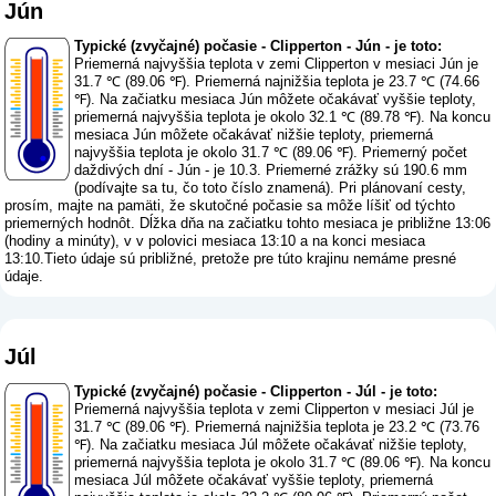
Jún
Typické (zvyčajné) počasie - Clipperton - Jún - je toto:
Priemerná najvyššia teplota v zemi Clipperton v mesiaci Jún je
31.7 ℃ (89.06 ℉). Priemerná najnižšia teplota je 23.7 ℃ (74.66
℉). Na začiatku mesiaca Jún môžete očakávať vyššie teploty,
priemerná najvyššia teplota je okolo 32.1 ℃ (89.78 ℉). Na koncu
mesiaca Jún môžete očakávať nižšie teploty, priemerná
najvyššia teplota je okolo 31.7 ℃ (89.06 ℉). Priemerný počet
daždivých dní - Jún - je 10.3. Priemerné zrážky sú 190.6 mm
(
podívajte sa tu, čo toto číslo znamená
). Pri plánovaní cesty,
prosím, majte na pamäti, že skutočné počasie sa môže líšiť od týchto
priemerných hodnôt. Dĺžka dňa na začiatku tohto mesiaca je približne 13:06
(hodiny a minúty), v v polovici mesiaca 13:10 a na konci mesiaca
13:10.Tieto údaje sú približné, pretože pre túto krajinu nemáme presné
údaje.
Júl
Typické (zvyčajné) počasie - Clipperton - Júl - je toto:
Priemerná najvyššia teplota v zemi Clipperton v mesiaci Júl je
31.7 ℃ (89.06 ℉). Priemerná najnižšia teplota je 23.2 ℃ (73.76
℉). Na začiatku mesiaca Júl môžete očakávať nižšie teploty,
priemerná najvyššia teplota je okolo 31.7 ℃ (89.06 ℉). Na koncu
mesiaca Júl môžete očakávať vyššie teploty, priemerná