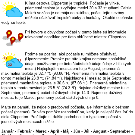
Klíma ostrova Clipperton je tropické: Počasie je vlhké,
priemerná teplota je zvyčajne medzi 20 a 32 stupňami Celsia.
Mokrá sezóna je od mája do októbra, počas tejto sezóny
môžete očakávať tropické búrky a hurikány. Okolité oceánske
vody sú teplé.
Pri hovore o obvyklom počasí v tomto štáte sú informácie
relevantné napríklad pre tieto obľúbené miesta: Clipperton.
Poďme sa pozrieť, aké počasie tu môžete očakávať.
(Upozornenie: Pretože pre túto krajinu nemáme spoľahlivé
údaje, používame pre tieto štatistické údaje údaje z blízkych
miest) Najteplejším mesiacom tu je August, priemerná
maximálna teplota je 32.7 ℃ (90.86 ℉). Priemerná minimálna teplota v
tomto mesiaci je 23.8 ℃ (74.84 ℉). Najchladnejší mesiac tu je September,
priemerná maximálna teplota je 30.6 ℃ (87.08 ℉). Priemerná minimálna
teplota v tomto mesiaci je 23.5 ℃ (74.3 ℉). Najviac daždivý mesiac tu je
September, priemerný počet daždivých dní je 14.3. Najmenej daždivý
mesiac tu je Marec, priemerný počet daždivých dní je 0.
Majte na pamäti, že nejde o predpoveď počasia, ale informácie o bežnom
počasí (priemer). To vám pomôže rozhodnúť sa, kedy je najlepší čas ísť do
ciela Clipperton. Prečítajte si ďalšie podrobnosti o typickom počasí v
jednotlivých mesiacoch nižšie:
Január
-
Február
-
Marec
-
Apríl
-
Máj
-
Jún
-
Júl
-
August
-
September
-