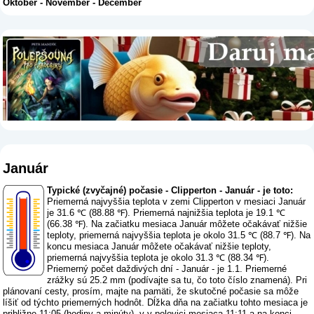
Október
-
November
-
December
Január
Typické (zvyčajné) počasie - Clipperton - Január - je toto:
Priemerná najvyššia teplota v zemi Clipperton v mesiaci Január
je 31.6 ℃ (88.88 ℉). Priemerná najnižšia teplota je 19.1 ℃
(66.38 ℉). Na začiatku mesiaca Január môžete očakávať nižšie
teploty, priemerná najvyššia teplota je okolo 31.5 ℃ (88.7 ℉). Na
koncu mesiaca Január môžete očakávať nižšie teploty,
priemerná najvyššia teplota je okolo 31.3 ℃ (88.34 ℉).
Priemerný počet daždivých dní - Január - je 1.1. Priemerné
zrážky sú 25.2 mm (
podívajte sa tu, čo toto číslo znamená
). Pri
plánovaní cesty, prosím, majte na pamäti, že skutočné počasie sa môže
líšiť od týchto priemerných hodnôt. Dĺžka dňa na začiatku tohto mesiaca je
približne 11:05 (hodiny a minúty), v v polovici mesiaca 11:11 a na konci