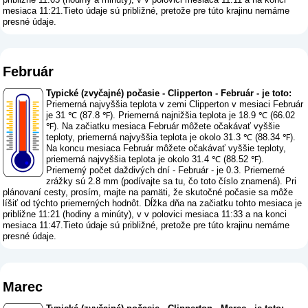
mesiaca 11:21.Tieto údaje sú približné, pretože pre túto krajinu nemáme
presné údaje.
Február
Typické (zvyčajné) počasie - Clipperton - Február - je toto:
Priemerná najvyššia teplota v zemi Clipperton v mesiaci Február
je 31 ℃ (87.8 ℉). Priemerná najnižšia teplota je 18.9 ℃ (66.02
℉). Na začiatku mesiaca Február môžete očakávať vyššie
teploty, priemerná najvyššia teplota je okolo 31.3 ℃ (88.34 ℉).
Na koncu mesiaca Február môžete očakávať vyššie teploty,
priemerná najvyššia teplota je okolo 31.4 ℃ (88.52 ℉).
Priemerný počet daždivých dní - Február - je 0.3. Priemerné
zrážky sú 2.8 mm (
podívajte sa tu, čo toto číslo znamená
). Pri
plánovaní cesty, prosím, majte na pamäti, že skutočné počasie sa môže
líšiť od týchto priemerných hodnôt. Dĺžka dňa na začiatku tohto mesiaca je
približne 11:21 (hodiny a minúty), v v polovici mesiaca 11:33 a na konci
mesiaca 11:47.Tieto údaje sú približné, pretože pre túto krajinu nemáme
presné údaje.
Marec