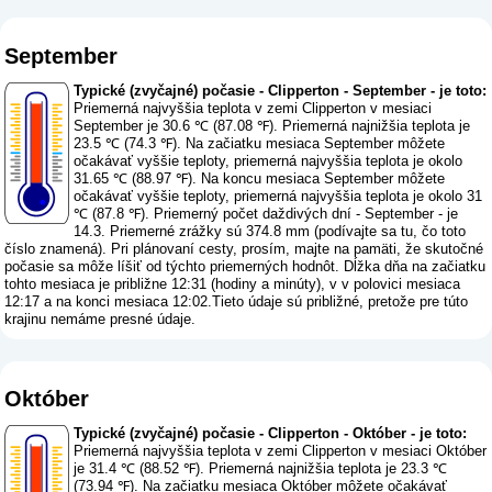
September
Typické (zvyčajné) počasie - Clipperton - September - je toto:
Priemerná najvyššia teplota v zemi Clipperton v mesiaci
September je 30.6 ℃ (87.08 ℉). Priemerná najnižšia teplota je
23.5 ℃ (74.3 ℉). Na začiatku mesiaca September môžete
očakávať vyššie teploty, priemerná najvyššia teplota je okolo
31.65 ℃ (88.97 ℉). Na koncu mesiaca September môžete
očakávať vyššie teploty, priemerná najvyššia teplota je okolo 31
℃ (87.8 ℉). Priemerný počet daždivých dní - September - je
14.3. Priemerné zrážky sú 374.8 mm (
podívajte sa tu, čo toto
číslo znamená
). Pri plánovaní cesty, prosím, majte na pamäti, že skutočné
počasie sa môže líšiť od týchto priemerných hodnôt. Dĺžka dňa na začiatku
tohto mesiaca je približne 12:31 (hodiny a minúty), v v polovici mesiaca
12:17 a na konci mesiaca 12:02.Tieto údaje sú približné, pretože pre túto
krajinu nemáme presné údaje.
Október
Typické (zvyčajné) počasie - Clipperton - Október - je toto:
Priemerná najvyššia teplota v zemi Clipperton v mesiaci Október
je 31.4 ℃ (88.52 ℉). Priemerná najnižšia teplota je 23.3 ℃
(73.94 ℉). Na začiatku mesiaca Október môžete očakávať