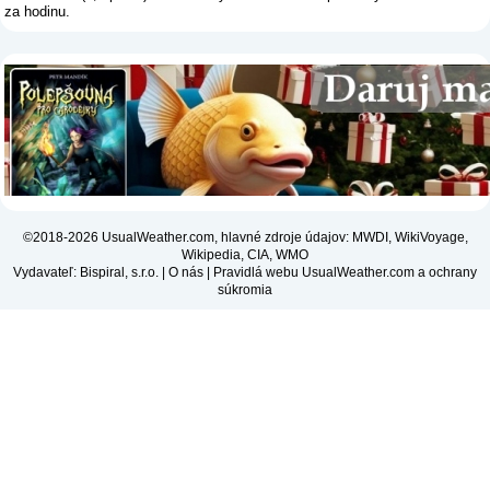
za hodinu.
©2018-2026 UsualWeather.com, hlavné zdroje údajov: MWDI, WikiVoyage,
Wikipedia, CIA, WMO
Vydavateľ: Bispiral, s.r.o. |
O nás
|
Pravidlá webu UsualWeather.com a ochrany
súkromia