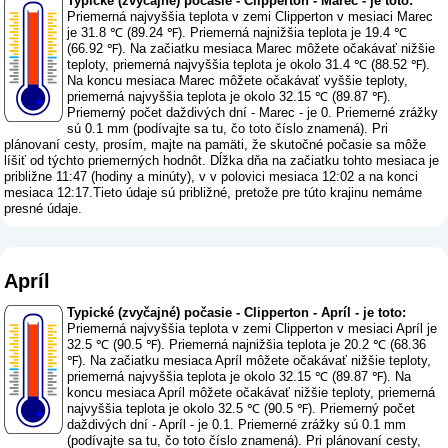
Typické (zvyčajné) počasie - Clipperton - Marec - je toto:
Priemerná najvyššia teplota v zemi Clipperton v mesiaci Marec
je 31.8 ℃ (89.24 ℉). Priemerná najnižšia teplota je 19.4 ℃
(66.92 ℉). Na začiatku mesiaca Marec môžete očakávať nižšie
teploty, priemerná najvyššia teplota je okolo 31.4 ℃ (88.52 ℉).
Na koncu mesiaca Marec môžete očakávať vyššie teploty,
priemerná najvyššia teplota je okolo 32.15 ℃ (89.87 ℉).
Priemerný počet daždivých dní - Marec - je 0. Priemerné zrážky
sú 0.1 mm (
podívajte sa tu, čo toto číslo znamená
). Pri
plánovaní cesty, prosím, majte na pamäti, že skutočné počasie sa môže
líšiť od týchto priemerných hodnôt. Dĺžka dňa na začiatku tohto mesiaca je
približne 11:47 (hodiny a minúty), v v polovici mesiaca 12:02 a na konci
mesiaca 12:17.Tieto údaje sú približné, pretože pre túto krajinu nemáme
presné údaje.
Apríl
Typické (zvyčajné) počasie - Clipperton - Apríl - je toto:
Priemerná najvyššia teplota v zemi Clipperton v mesiaci Apríl je
32.5 ℃ (90.5 ℉). Priemerná najnižšia teplota je 20.2 ℃ (68.36
℉). Na začiatku mesiaca Apríl môžete očakávať nižšie teploty,
priemerná najvyššia teplota je okolo 32.15 ℃ (89.87 ℉). Na
koncu mesiaca Apríl môžete očakávať nižšie teploty, priemerná
najvyššia teplota je okolo 32.5 ℃ (90.5 ℉). Priemerný počet
daždivých dní - Apríl - je 0.1. Priemerné zrážky sú 0.1 mm
(
podívajte sa tu, čo toto číslo znamená
). Pri plánovaní cesty,