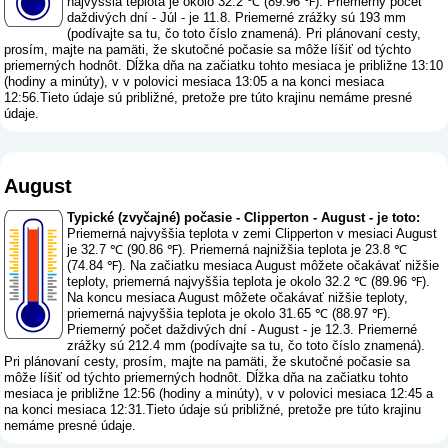
najvyššia teplota je okolo 32.2 ℃ (89.96 ℉). Priemerný počet
daždivých dní - Júl - je 11.8. Priemerné zrážky sú 193 mm
(
podívajte sa tu, čo toto číslo znamená
). Pri plánovaní cesty,
prosím, majte na pamäti, že skutočné počasie sa môže líšiť od týchto
priemerných hodnôt. Dĺžka dňa na začiatku tohto mesiaca je približne 13:10
(hodiny a minúty), v v polovici mesiaca 13:05 a na konci mesiaca
12:56.Tieto údaje sú približné, pretože pre túto krajinu nemáme presné
údaje.
August
Typické (zvyčajné) počasie - Clipperton - August - je toto:
Priemerná najvyššia teplota v zemi Clipperton v mesiaci August
je 32.7 ℃ (90.86 ℉). Priemerná najnižšia teplota je 23.8 ℃
(74.84 ℉). Na začiatku mesiaca August môžete očakávať nižšie
teploty, priemerná najvyššia teplota je okolo 32.2 ℃ (89.96 ℉).
Na koncu mesiaca August môžete očakávať nižšie teploty,
priemerná najvyššia teplota je okolo 31.65 ℃ (88.97 ℉).
Priemerný počet daždivých dní - August - je 12.3. Priemerné
zrážky sú 212.4 mm (
podívajte sa tu, čo toto číslo znamená
).
Pri plánovaní cesty, prosím, majte na pamäti, že skutočné počasie sa
môže líšiť od týchto priemerných hodnôt. Dĺžka dňa na začiatku tohto
mesiaca je približne 12:56 (hodiny a minúty), v v polovici mesiaca 12:45 a
na konci mesiaca 12:31.Tieto údaje sú približné, pretože pre túto krajinu
nemáme presné údaje.