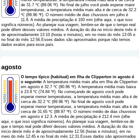
de 31.7 ℃ (89.06 ℉). No final de julho você pode esperar maior
temperaturas, a temperatura média mais alta é de cerca de 32.2
℃ (89.96 ℉). O número médio de dias chuvosos em julho é
11.8. A média de precipitação é 193 mm (
olhe aqui, o que isso
significa números
). Ao planejar sua viagem, lembre-se de que o tempo real
pode diferir desses valores médios. A duração do dia no início deste mês é
de aproximadamente 13:10 (horas e minutos), em no meio do mês 13:05 e
no final do mês 12:56.Esses dados são aproximados porque não temos
dados exatos para esse país.
agosto
O tempo típico (habitual) em Ilha de Clipperton in agosto é
o seguinte:
A temperatura média mais alta em Ilha de Clipperton
em agosto é 32.7 ℃ (90.86 ℉). A temperatura média mais baixa
é 23.8 ℃ (74.84 ℉). No começando de agosto você pode
esperar menor temperaturas, a temperatura média mais alta é de
cerca de 32.2 ℃ (89.96 ℉). No final de agosto você pode
esperar menor temperaturas, a temperatura média mais alta é de
cerca de 31.65 ℃ (88.97 ℉). O número médio de dias chuvosos
em agosto é 12.3. A média de precipitação é 212.4 mm (
olhe
aqui, o que isso significa números
). Ao planejar sua viagem, lembre-se de
que o tempo real pode diferir desses valores médios. A duração do dia no
início deste mês é de aproximadamente 12:56 (horas e minutos), em no
meio do mês 12:45 e no final do mês 12:31.Esses dados são aproximados