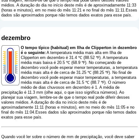
sua viagem, lembre-se de que o tempo real pode diferir desses valores
médios. A duração do dia no início deste mês é de aproximadamente 11:33
(horas e minutos), em no meio do mês 11:21 e no final do mês 11:11.Esses
dados são aproximados porque não temos dados exatos para esse país.
dezembro
O tempo típico (habitual) em Ilha de Clipperton in dezembro
é o seguinte:
A temperatura média mais alta em Ilha de
Clipperton em dezembro é 31.4 ℃ (88.52 ℉). A temperatura
média mais baixa é 20.5 ℃ (68.9 ℉). No começando de
dezembro você pode esperar menor temperaturas, a temperatura
média mais alta é de cerca de 31.25 ℃ (88.25 ℉). No final de
dezembro você pode esperar maior temperaturas, a temperatura
média mais alta é de cerca de 31.5 ℃ (88.7 ℉). O número
médio de dias chuvosos em dezembro é 1. A média de
precipitação é 11.3 mm (
olhe aqui, o que isso significa números
). Ao
planejar sua viagem, lembre-se de que o tempo real pode diferir desses
valores médios. A duração do dia no início deste mês é de
aproximadamente 11:11 (horas e minutos), em no meio do mês 11:05 e no
final do mês 11:04.Esses dados são aproximados porque não temos dados
exatos para esse país.
Quando você ler sobre o número de mm de precipitação, você deve saber