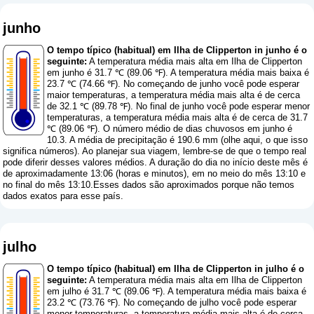
junho
O tempo típico (habitual) em Ilha de Clipperton in junho é o
seguinte:
A temperatura média mais alta em Ilha de Clipperton
em junho é 31.7 ℃ (89.06 ℉). A temperatura média mais baixa é
23.7 ℃ (74.66 ℉). No começando de junho você pode esperar
maior temperaturas, a temperatura média mais alta é de cerca
de 32.1 ℃ (89.78 ℉). No final de junho você pode esperar menor
temperaturas, a temperatura média mais alta é de cerca de 31.7
℃ (89.06 ℉). O número médio de dias chuvosos em junho é
10.3. A média de precipitação é 190.6 mm (
olhe aqui, o que isso
significa números
). Ao planejar sua viagem, lembre-se de que o tempo real
pode diferir desses valores médios. A duração do dia no início deste mês é
de aproximadamente 13:06 (horas e minutos), em no meio do mês 13:10 e
no final do mês 13:10.Esses dados são aproximados porque não temos
dados exatos para esse país.
julho
O tempo típico (habitual) em Ilha de Clipperton in julho é o
seguinte:
A temperatura média mais alta em Ilha de Clipperton
em julho é 31.7 ℃ (89.06 ℉). A temperatura média mais baixa é
23.2 ℃ (73.76 ℉). No começando de julho você pode esperar
menor temperaturas, a temperatura média mais alta é de cerca