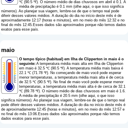
℃ (90.5 ℉). O número médio de dias chuvosos em abril é 0.1. A
média de precipitação é 0.1 mm (
olhe aqui, o que isso significa
números
). Ao planejar sua viagem, lembre-se de que o tempo real pode
diferir desses valores médios. A duração do dia no início deste mês é de
aproximadamente 12:17 (horas e minutos), em no meio do mês 12:32 e no
final do mês 12:45.Esses dados são aproximados porque não temos dados
exatos para esse país.
maio
O tempo típico (habitual) em Ilha de Clipperton in maio é o
seguinte:
A temperatura média mais alta em Ilha de Clipperton
em maio é 32.5 ℃ (90.5 ℉). A temperatura média mais baixa é
22.1 ℃ (71.78 ℉). No começando de maio você pode esperar
menor temperaturas, a temperatura média mais alta é de cerca
de 32.5 ℃ (90.5 ℉). No final de maio você pode esperar menor
temperaturas, a temperatura média mais alta é de cerca de 32.1
℃ (89.78 ℉). O número médio de dias chuvosos em maio é 1.6.
A média de precipitação é 20.5 mm (
olhe aqui, o que isso
significa números
). Ao planejar sua viagem, lembre-se de que o tempo real
pode diferir desses valores médios. A duração do dia no início deste mês é
de aproximadamente 12:45 (horas e minutos), em no meio do mês 12:57 e
no final do mês 13:06.Esses dados são aproximados porque não temos
dados exatos para esse país.