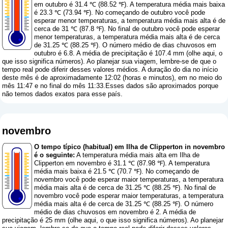
em outubro é 31.4 ℃ (88.52 ℉). A temperatura média mais baixa
é 23.3 ℃ (73.94 ℉). No começando de outubro você pode
esperar menor temperaturas, a temperatura média mais alta é de
cerca de 31 ℃ (87.8 ℉). No final de outubro você pode esperar
menor temperaturas, a temperatura média mais alta é de cerca
de 31.25 ℃ (88.25 ℉). O número médio de dias chuvosos em
outubro é 6.8. A média de precipitação é 107.4 mm (
olhe aqui, o
que isso significa números
). Ao planejar sua viagem, lembre-se de que o
tempo real pode diferir desses valores médios. A duração do dia no início
deste mês é de aproximadamente 12:02 (horas e minutos), em no meio do
mês 11:47 e no final do mês 11:33.Esses dados são aproximados porque
não temos dados exatos para esse país.
novembro
O tempo típico (habitual) em Ilha de Clipperton in novembro
é o seguinte:
A temperatura média mais alta em Ilha de
Clipperton em novembro é 31.1 ℃ (87.98 ℉). A temperatura
média mais baixa é 21.5 ℃ (70.7 ℉). No começando de
novembro você pode esperar maior temperaturas, a temperatura
média mais alta é de cerca de 31.25 ℃ (88.25 ℉). No final de
novembro você pode esperar maior temperaturas, a temperatura
média mais alta é de cerca de 31.25 ℃ (88.25 ℉). O número
médio de dias chuvosos em novembro é 2. A média de
precipitação é 25 mm (
olhe aqui, o que isso significa números
). Ao planejar