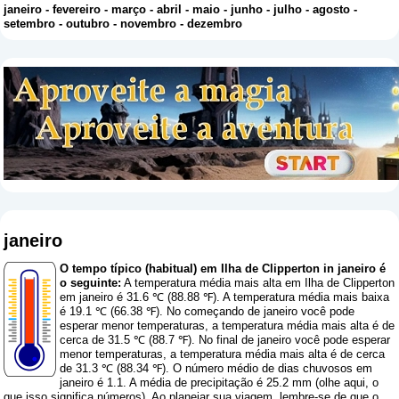
janeiro
-
fevereiro
-
março
-
abril
-
maio
-
junho
-
julho
-
agosto
-
setembro
-
outubro
-
novembro
-
dezembro
janeiro
O tempo típico (habitual) em Ilha de Clipperton in janeiro é
o seguinte:
A temperatura média mais alta em Ilha de Clipperton
em janeiro é 31.6 ℃ (88.88 ℉). A temperatura média mais baixa
é 19.1 ℃ (66.38 ℉). No começando de janeiro você pode
esperar menor temperaturas, a temperatura média mais alta é de
cerca de 31.5 ℃ (88.7 ℉). No final de janeiro você pode esperar
menor temperaturas, a temperatura média mais alta é de cerca
de 31.3 ℃ (88.34 ℉). O número médio de dias chuvosos em
janeiro é 1.1. A média de precipitação é 25.2 mm (
olhe aqui, o
que isso significa números
). Ao planejar sua viagem, lembre-se de que o