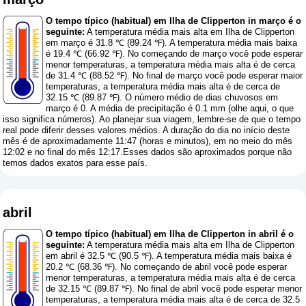
O tempo típico (habitual) em Ilha de Clipperton in março é o
seguinte:
A temperatura média mais alta em Ilha de Clipperton
em março é 31.8 ℃ (89.24 ℉). A temperatura média mais baixa
é 19.4 ℃ (66.92 ℉). No começando de março você pode esperar
menor temperaturas, a temperatura média mais alta é de cerca
de 31.4 ℃ (88.52 ℉). No final de março você pode esperar maior
temperaturas, a temperatura média mais alta é de cerca de
32.15 ℃ (89.87 ℉). O número médio de dias chuvosos em
março é 0. A média de precipitação é 0.1 mm (
olhe aqui, o que
isso significa números
). Ao planejar sua viagem, lembre-se de que o tempo
real pode diferir desses valores médios. A duração do dia no início deste
mês é de aproximadamente 11:47 (horas e minutos), em no meio do mês
12:02 e no final do mês 12:17.Esses dados são aproximados porque não
temos dados exatos para esse país.
abril
O tempo típico (habitual) em Ilha de Clipperton in abril é o
seguinte:
A temperatura média mais alta em Ilha de Clipperton
em abril é 32.5 ℃ (90.5 ℉). A temperatura média mais baixa é
20.2 ℃ (68.36 ℉). No começando de abril você pode esperar
menor temperaturas, a temperatura média mais alta é de cerca
de 32.15 ℃ (89.87 ℉). No final de abril você pode esperar menor
temperaturas, a temperatura média mais alta é de cerca de 32.5