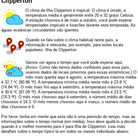
Clipperton
O clima da Ilha Clipperton é tropical: O clima é úmido, a
temperatura média é geralmente entre 20 e 32 graus Celsius.
A estação chuvosa é de maio a outubro, você pode esperar
tempestades tropicais e furacões durante esta temporada. As
águas oceânicas circundantes são quentes.
Quando se fala sobre o clima habitual neste país, a
informação é relevante, por exemplo, para estes locais
populares: Ilha de Clipperton.
Vamos ver agora o tempo que você pode esperar aqui.
(Aviso: Como não temos dados confiáveis ​​para esse país,
usamos dados de locais próximos para essas estatísticas.) O
mês mais quente aqui é agosto, a temperatura máxima média
é 32.7 ℃ (90.86 ℉). A temperatura mínima média neste mês é 23.8 ℃
(74.84 ℉). O mês mais frio aqui é setembro, a temperatura máxima média
é 30.6 ℃ (87.08 ℉). A temperatura mínima média neste mês é 23.5 ℃
(74.3 ℉). O mês mais chuvoso aqui é setembro, o número médio de dias
chuvosos é 14.3. O mês menos chuvoso aqui é março, o número médio de
dias chuvosos é 0.
Por favor, tenha em mente que esta não é uma previsão do tempo, mas as
informações sobre o tempo normal (em média). Isso deve ajudá-lo a decidir
quando é o melhor momento para ir para Ilha de Clipperton. Leia mais
detalhes sobre o tempo típico lá em todos os meses individuais abaixo: