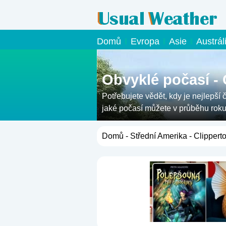
Domů
Evropa
Asie
Austrál
Obvyklé počasí - 
Potřebujete vědět, kdy je nejlepší 
jaké počasí můžete v průběhu roku
Domů
-
Střední Amerika
- Clippert