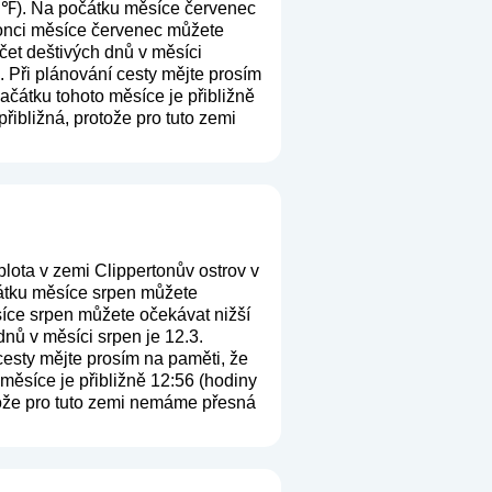
76 ℉). Na počátku měsíce červenec
 konci měsíce červenec můžete
čet deštivých dnů v měsíci
). Při plánování cesty mějte prosím
ačátku tohoto měsíce je přibližně
řibližná, protože pro tuto zemi
lota v zemi Clippertonův ostrov v
čátku měsíce srpen můžete
síce srpen můžete očekávat nižší
dnů v měsíci srpen je 12.3.
 cesty mějte prosím na paměti, že
měsíce je přibližně 12:56 (hodiny
otože pro tuto zemi nemáme přesná