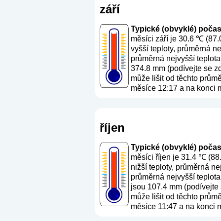
září
Typické (obvyklé) počasí 
měsíci září je 30.6 ℃ (87
vyšší teploty, průměrná ne
průměrná nejvyšší teplota
374.8 mm (
podívejte se z
může lišit od těchto prům
měsíce 12:17 a na konci m
říjen
Typické (obvyklé) počasí 
měsíci říjen je 31.4 ℃ (8
nižší teploty, průměrná ne
průměrná nejvyšší teplota
jsou 107.4 mm (
podívejte
může lišit od těchto prům
měsíce 11:47 a na konci m