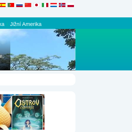
ka
Jižní Amerika
e,