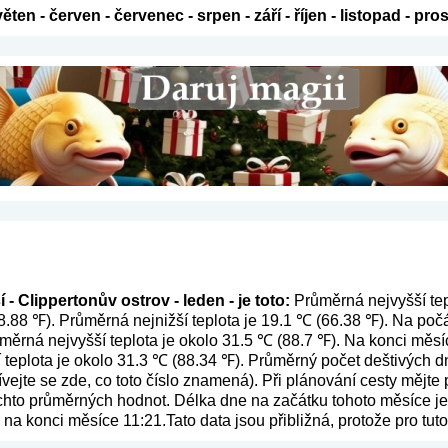
věten
-
červen
-
červenec
-
srpen
-
září
-
říjen
-
listopad
-
pros
- Clippertonův ostrov - leden - je toto:
Průměrná nejvyšší tep
8.88 ℉). Průměrná nejnižší teplota je 19.1 ℃ (66.38 ℉). Na po
růměrná nejvyšší teplota je okolo 31.5 ℃ (88.7 ℉). Na konci měs
í teplota je okolo 31.3 ℃ (88.34 ℉). Průměrný počet deštivých d
vejte se zde, co toto číslo znamená
). Při plánování cesty mějte
ěchto průměrných hodnot. Délka dne na začátku tohoto měsíce je 
 na konci měsíce 11:21.Tato data jsou přibližná, protože pro t