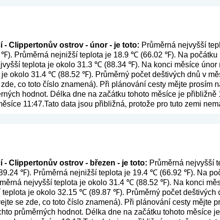
- Clippertonův ostrov - únor - je toto:
Průměrná nejvyšší tepl
 ℉). Průměrná nejnižší teplota je 18.9 ℃ (66.02 ℉). Na počátk
ejvyšší teplota je okolo 31.3 ℃ (88.34 ℉). Na konci měsíce únor 
 je okolo 31.4 ℃ (88.52 ℉). Průměrný počet deštivých dnů v měs
 zde, co toto číslo znamená
). Při plánování cesty mějte prosím 
ěrných hodnot. Délka dne na začátku tohoto měsíce je přibližně 
ěsíce 11:47.Tato data jsou přibližná, protože pro tuto zemi ne
- Clippertonův ostrov - březen - je toto:
Průměrná nejvyšší te
(89.24 ℉). Průměrná nejnižší teplota je 19.4 ℃ (66.92 ℉). Na p
růměrná nejvyšší teplota je okolo 31.4 ℃ (88.52 ℉). Na konci m
í teplota je okolo 32.15 ℃ (89.87 ℉). Průměrný počet deštivých
ejte se zde, co toto číslo znamená
). Při plánování cesty mějte 
ěchto průměrných hodnot. Délka dne na začátku tohoto měsíce je 