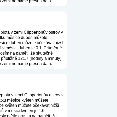
uto zemi nemáme přesná data.
plota v zemi Clippertonův ostrov v
čátku měsíce duben můžete
měsíce duben můžete očekávat nižší
ů v měsíci duben je 0.1. Průměrné
prosím na paměti, že skutečné
přibližně 12:17 (hodiny a minuty),
uto zemi nemáme přesná data.
plota v zemi Clippertonův ostrov v
čátku měsíce květen můžete
íce květen můžete očekávat nižší
ů v měsíci květen je 1.6.
cesty mějte prosím na paměti, že