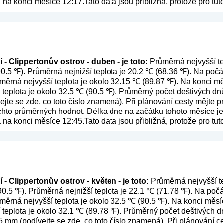
 na konci měsíce 12:17.Tato data jsou přibližná, protože pro t
 - Clippertonův ostrov - duben - je toto:
Průměrná nejvyšší te
90.5 ℉). Průměrná nejnižší teplota je 20.2 ℃ (68.36 ℉). Na po
růměrná nejvyšší teplota je okolo 32.15 ℃ (89.87 ℉). Na konci 
í teplota je okolo 32.5 ℃ (90.5 ℉). Průměrný počet deštivých dn
ejte se zde, co toto číslo znamená
). Při plánování cesty mějte 
ěchto průměrných hodnot. Délka dne na začátku tohoto měsíce je 
 na konci měsíce 12:45.Tato data jsou přibližná, protože pro t
- Clippertonův ostrov - květen - je toto:
Průměrná nejvyšší te
90.5 ℉). Průměrná nejnižší teplota je 22.1 ℃ (71.78 ℉). Na po
růměrná nejvyšší teplota je okolo 32.5 ℃ (90.5 ℉). Na konci měs
í teplota je okolo 32.1 ℃ (89.78 ℉). Průměrný počet deštivých dn
5 mm (
podívejte se zde, co toto číslo znamená
). Při plánování 