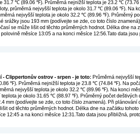
je 31.7 ℃ (89.06 ℉). Průměrná nejnižší teplota je 23.2 ℃ (73.
loty, průměrná nejvyšší teplota je okolo 31.7 ℃ (89.06 ℉). Na
růměrná nejvyšší teplota je okolo 32.2 ℃ (89.96 ℉). Průměrný po
né srážky jsou 193 mm (
podívejte se zde, co toto číslo znamená
časí se může lišit od těchto průměrných hodnot. Délka dne na z
 polovině měsíce 13:05 a na konci měsíce 12:56.Tato data jsou p
- Clippertonův ostrov - srpen - je toto:
Průměrná nejvyšší tep
0.86 ℉). Průměrná nejnižší teplota je 23.8 ℃ (74.84 ℉). Na po
růměrná nejvyšší teplota je okolo 32.2 ℃ (89.96 ℉). Na konci mě
í teplota je okolo 31.65 ℃ (88.97 ℉). Průměrný počet deštivých 
2.4 mm (
podívejte se zde, co toto číslo znamená
). Při plánování
išit od těchto průměrných hodnot. Délka dne na začátku tohoto 
íce 12:45 a na konci měsíce 12:31.Tato data jsou přibližná, pr