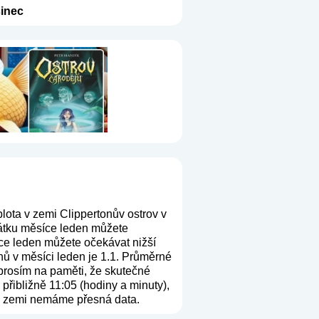
inec
lota v zemi Clippertonův ostrov v
čátku měsíce leden můžete
íce leden můžete očekávat nižší
nů v měsíci leden je 1.1. Průměrné
 prosím na paměti, že skutečné
přibližně 11:05 (hodiny a minuty),
uto zemi nemáme přesná data.