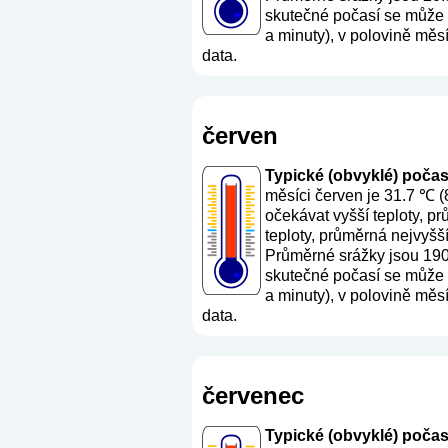
skutečné počasí se může l
a minuty), v polovině měs
data.
červen
Typické (obvyklé) počasí 
měsíci červen je 31.7 ℃ (
očekávat vyšší teploty, p
teploty, průměrná nejvyšš
Průměrné srážky jsou 19
skutečné počasí se může l
a minuty), v polovině měs
data.
červenec
Typické (obvyklé) počasí