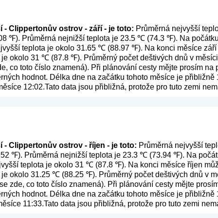
- Clippertonův ostrov - září - je toto:
Průměrná nejvyšší teplo
.08 ℉). Průměrná nejnižší teplota je 23.5 ℃ (74.3 ℉). Na počát
jvyšší teplota je okolo 31.65 ℃ (88.97 ℉). Na konci měsíce září
 je okolo 31 ℃ (87.8 ℉). Průměrný počet deštivých dnů v měsíci 
de, co toto číslo znamená
). Při plánování cesty mějte prosím na
ěrných hodnot. Délka dne na začátku tohoto měsíce je přibližně 
ěsíce 12:02.Tato data jsou přibližná, protože pro tuto zemi ne
- Clippertonův ostrov - říjen - je toto:
Průměrná nejvyšší teplo
8.52 ℉). Průměrná nejnižší teplota je 23.3 ℃ (73.94 ℉). Na počá
jvyšší teplota je okolo 31 ℃ (87.8 ℉). Na konci měsíce říjen můž
 je okolo 31.25 ℃ (88.25 ℉). Průměrný počet deštivých dnů v měs
 se zde, co toto číslo znamená
). Při plánování cesty mějte pros
ěrných hodnot. Délka dne na začátku tohoto měsíce je přibližně 
ěsíce 11:33.Tato data jsou přibližná, protože pro tuto zemi ne