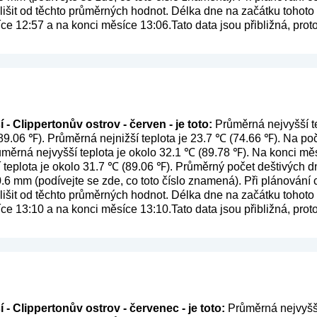
išit od těchto průměrných hodnot. Délka dne na začátku tohoto 
íce 12:57 a na konci měsíce 13:06.Tato data jsou přibližná, pr
- Clippertonův ostrov - červen - je toto:
Průměrná nejvyšší te
89.06 ℉). Průměrná nejnižší teplota je 23.7 ℃ (74.66 ℉). Na p
růměrná nejvyšší teplota je okolo 32.1 ℃ (89.78 ℉). Na konci m
í teplota je okolo 31.7 ℃ (89.06 ℉). Průměrný počet deštivých dn
0.6 mm (
podívejte se zde, co toto číslo znamená
). Při plánování
išit od těchto průměrných hodnot. Délka dne na začátku tohoto 
íce 13:10 a na konci měsíce 13:10.Tato data jsou přibližná, pr
 - Clippertonův ostrov - červenec - je toto:
Průměrná nejvyšší