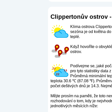
Clippertonův ostrov -
Klima ostrova Clipperto
sezóna je od května do
teplé.
Když hovoříte o obvyklé
ostrov.
Podívejme se, jaké poč
pro tyto statistiky dat
Průměrná minimální tepl
teplota 30.6 ℃ (87.08 ℉). Průměrná
počet deštivých dnů je 14.3. Nejmé
Mějte prosím na paměti, že toto n
rozhodování o tom, kdy je nejvhodn
jednotlivých měsících níže: