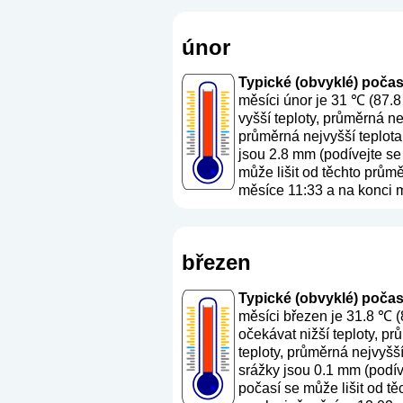
únor
Typické (obvyklé) počasí 
měsíci únor je 31 ℃ (87.8
vyšší teploty, průměrná n
průměrná nejvyšší teplota
jsou 2.8 mm (
podívejte se
může lišit od těchto prům
měsíce 11:33 a na konci m
březen
Typické (obvyklé) počasí 
měsíci březen je 31.8 ℃ 
očekávat nižší teploty, p
teploty, průměrná nejvyšš
srážky jsou 0.1 mm (
podív
počasí se může lišit od t