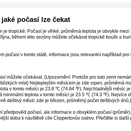
 jaké počasí lze čekat
n je tropické: Počasí je vlhké, průměrná teplota je obvykle mezi
 října, během této sezóny můžete očekávat tropické bouře a hur
m počasí v tomto státě, informace jsou relevantní například pro 
así můžete očekávat. (Upozornění: Protože pro tuto zemi nemá
a z blízkých míst) Nejteplejším měsícem je zde srpen, průměrná m
ota v tomto měsíci je 23.8 ℃ (74.84 ℉). Nejchladnější měsíc j
 minimální teplota v tomto měsíci je 23.5 ℃ (74.3 ℉). Nejvíce d
ně deštivý měsíc zde je březen, průměrný počet deštivých dnů j
ení předpověď počasí, ale informace o obvyklém počasí (průměr)
ější doba k návštěvě cíle Clippertonův ostrov. Přečtěte si další