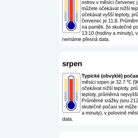
ostrov v měsíci červenec 
můžete očekávat nižší tep
očekávat vyšší teploty, p
červenec je 11.8. Průměr
na paměti, že skutečné po
13:10 (hodiny a minuty), v
nemáme přesná data.
srpen
Typické (obvyklé) počasí 
měsíci srpen je 32.7 ℃ (9
očekávat nižší teploty, p
teploty, průměrná nejvyšš
Průměrné srážky jsou 21
skutečné počasí se může l
a minuty), v polovině měs
data.