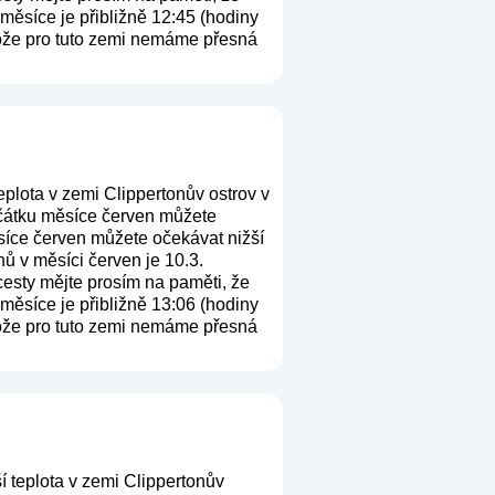
měsíce je přibližně 12:45 (hodiny
otože pro tuto zemi nemáme přesná
plota v zemi Clippertonův ostrov v
očátku měsíce červen můžete
ěsíce červen můžete očekávat nižší
ů v měsíci červen je 10.3.
 cesty mějte prosím na paměti, že
měsíce je přibližně 13:06 (hodiny
otože pro tuto zemi nemáme přesná
 teplota v zemi Clippertonův