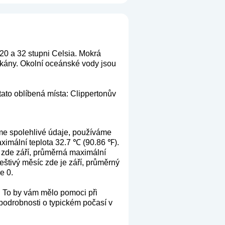
 20 a 32 stupni Celsia. Mokrá
ikány. Okolní oceánské vody jsou
tato oblíbená místa: Clippertonův
me spolehlivé údaje, používáme
aximální teplota 32.7 ℃ (90.86 ℉).
e zde září, průměrná maximální
eštivý měsíc zde je září, průměrný
e 0.
. To by vám mělo pomoci při
 podrobnosti o typickém počasí v