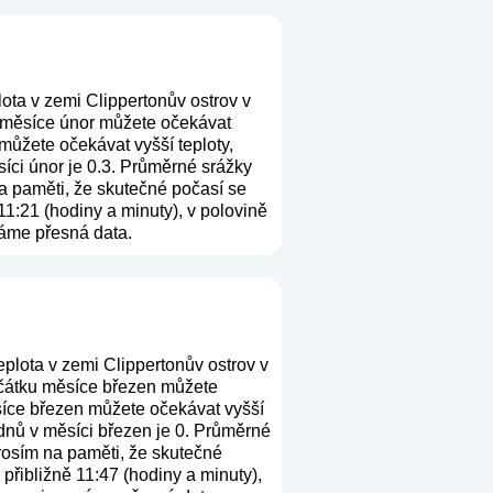
ota v zemi Clippertonův ostrov v
u měsíce únor můžete očekávat
můžete očekávat vyšší teploty,
íci únor je 0.3. Průměrné srážky
na paměti, že skutečné počasí se
11:21 (hodiny a minuty), v polovině
máme přesná data.
plota v zemi Clippertonův ostrov v
očátku měsíce březen můžete
ěsíce březen můžete očekávat vyšší
 dnů v měsíci březen je 0. Průměrné
prosím na paměti, že skutečné
přibližně 11:47 (hodiny a minuty),