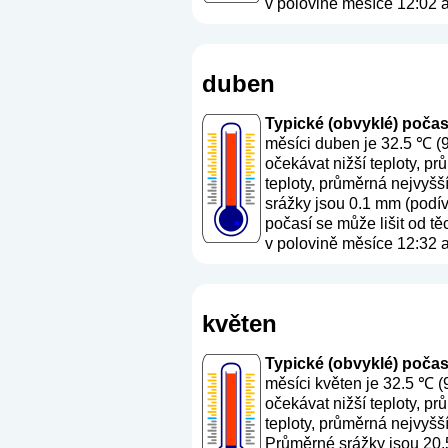
v polovině měsíce 12:02 a
duben
Typické (obvyklé) počasí
měsíci duben je 32.5 ℃ (
očekávat nižší teploty, p
teploty, průměrná nejvyšš
srážky jsou 0.1 mm (
podív
počasí se může lišit od t
v polovině měsíce 12:32 a
květen
Typické (obvyklé) počasí 
měsíci květen je 32.5 ℃ (
očekávat nižší teploty, p
teploty, průměrná nejvyšš
Průměrné srážky jsou 20.