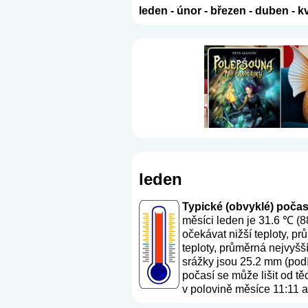
leden
-
únor
-
březen
-
duben
-
k
leden
Typické (obvyklé) počasí 
měsíci leden je 31.6 ℃ (8
očekávat nižší teploty, p
teploty, průměrná nejvyšš
srážky jsou 25.2 mm (
podí
počasí se může lišit od t
v polovině měsíce 11:11 a