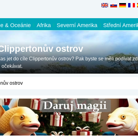
ie & Oceánie
Afrika
Severní Amerika
Střední Ameri
Clippertonův ostrov
čas jet do cíle Clippertonův ostrov? Pak byste se měli podívat zd
 očekávat.
onův ostrov