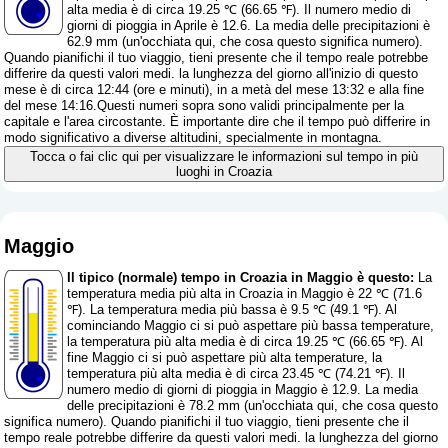
alta media è di circa 19.25 ℃ (66.65 ℉). Il numero medio di
giorni di pioggia in Aprile è 12.6. La media delle precipitazioni è
62.9 mm (
un'occhiata qui, che cosa questo significa numero
).
Quando pianifichi il tuo viaggio, tieni presente che il tempo reale potrebbe
differire da questi valori medi. la lunghezza del giorno all'inizio di questo
mese è di circa 12:44 (ore e minuti), in a metà del mese 13:32 e alla fine
del mese 14:16.Questi numeri sopra sono validi principalmente per la
capitale e l'area circostante. È importante dire che il tempo può differire in
modo significativo a diverse altitudini, specialmente in montagna.
Tocca o fai clic qui per visualizzare le informazioni sul tempo in più
luoghi in Croazia
Maggio
Il tipico (normale) tempo in Croazia in Maggio è questo:
La
temperatura media più alta in Croazia in Maggio è 22 ℃ (71.6
℉). La temperatura media più bassa è 9.5 ℃ (49.1 ℉). Al
cominciando Maggio ci si può aspettare più bassa temperature,
la temperatura più alta media è di circa 19.25 ℃ (66.65 ℉). Al
fine Maggio ci si può aspettare più alta temperature, la
temperatura più alta media è di circa 23.45 ℃ (74.21 ℉). Il
numero medio di giorni di pioggia in Maggio è 12.9. La media
delle precipitazioni è 78.2 mm (
un'occhiata qui, che cosa questo
significa numero
). Quando pianifichi il tuo viaggio, tieni presente che il
tempo reale potrebbe differire da questi valori medi. la lunghezza del giorno