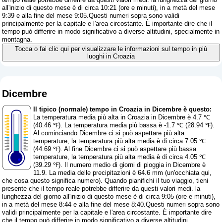
all'inizio di questo mese è di circa 10:21 (ore e minuti), in a metà del mese
9:39 e alla fine del mese 9:05.Questi numeri sopra sono validi
principalmente per la capitale e l'area circostante. È importante dire che il
tempo può differire in modo significativo a diverse altitudini, specialmente in
montagna.
Tocca o fai clic qui per visualizzare le informazioni sul tempo in più
luoghi in Croazia
Dicembre
Il tipico (normale) tempo in Croazia in Dicembre è questo:
La temperatura media più alta in Croazia in Dicembre è 4.7 ℃
(40.46 ℉). La temperatura media più bassa è -1.7 ℃ (28.94 ℉).
Al cominciando Dicembre ci si può aspettare più alta
temperature, la temperatura più alta media è di circa 7.05 ℃
(44.69 ℉). Al fine Dicembre ci si può aspettare più bassa
temperature, la temperatura più alta media è di circa 4.05 ℃
(39.29 ℉). Il numero medio di giorni di pioggia in Dicembre è
11.9. La media delle precipitazioni è 64.6 mm (
un'occhiata qui,
che cosa questo significa numero
). Quando pianifichi il tuo viaggio, tieni
presente che il tempo reale potrebbe differire da questi valori medi. la
lunghezza del giorno all'inizio di questo mese è di circa 9:05 (ore e minuti),
in a metà del mese 8:44 e alla fine del mese 8:40.Questi numeri sopra sono
validi principalmente per la capitale e l'area circostante. È importante dire
che il tempo può differire in modo significativo a diverse altitudini,