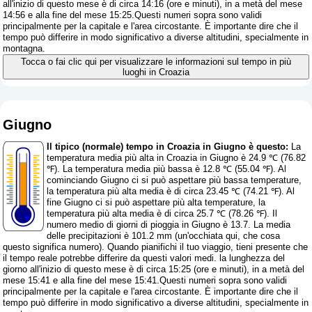
all'inizio di questo mese è di circa 14:16 (ore e minuti), in a metà del mese
14:56 e alla fine del mese 15:25.Questi numeri sopra sono validi
principalmente per la capitale e l'area circostante. È importante dire che il
tempo può differire in modo significativo a diverse altitudini, specialmente in
montagna.
Tocca o fai clic qui per visualizzare le informazioni sul tempo in più
luoghi in Croazia
Giugno
Il tipico (normale) tempo in Croazia in Giugno è questo:
La
temperatura media più alta in Croazia in Giugno è 24.9 ℃ (76.82
℉). La temperatura media più bassa è 12.8 ℃ (55.04 ℉). Al
cominciando Giugno ci si può aspettare più bassa temperature,
la temperatura più alta media è di circa 23.45 ℃ (74.21 ℉). Al
fine Giugno ci si può aspettare più alta temperature, la
temperatura più alta media è di circa 25.7 ℃ (78.26 ℉). Il
numero medio di giorni di pioggia in Giugno è 13.7. La media
delle precipitazioni è 101.2 mm (
un'occhiata qui, che cosa
questo significa numero
). Quando pianifichi il tuo viaggio, tieni presente che
il tempo reale potrebbe differire da questi valori medi. la lunghezza del
giorno all'inizio di questo mese è di circa 15:25 (ore e minuti), in a metà del
mese 15:41 e alla fine del mese 15:41.Questi numeri sopra sono validi
principalmente per la capitale e l'area circostante. È importante dire che il
tempo può differire in modo significativo a diverse altitudini, specialmente in