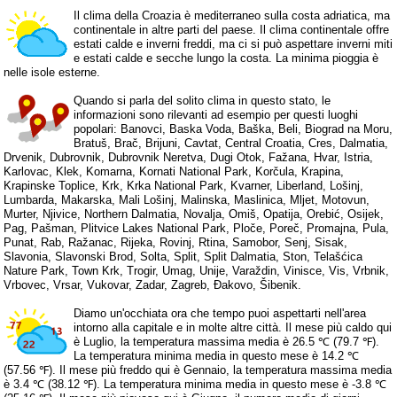
Il clima della Croazia è mediterraneo sulla costa adriatica, ma
continentale in altre parti del paese. Il clima continentale offre
estati calde e inverni freddi, ma ci si può aspettare inverni miti
e estati calde e secche lungo la costa. La minima pioggia è
nelle isole esterne.
Quando si parla del solito clima in questo stato, le
informazioni sono rilevanti ad esempio per questi luoghi
popolari: Banovci, Baska Voda, Baška, Beli, Biograd na Moru,
Bratuš, Brač, Brijuni, Cavtat, Central Croatia, Cres, Dalmatia,
Drvenik, Dubrovnik, Dubrovnik Neretva, Dugi Otok, Fažana, Hvar, Istria,
Karlovac, Klek, Komarna, Kornati National Park, Korčula, Krapina,
Krapinske Toplice, Krk, Krka National Park, Kvarner, Liberland, Lošinj,
Lumbarda, Makarska, Mali Lošinj, Malinska, Maslinica, Mljet, Motovun,
Murter, Njivice, Northern Dalmatia, Novalja, Omiš, Opatija, Orebić, Osijek,
Pag, Pašman, Plitvice Lakes National Park, Ploče, Poreč, Promajna, Pula,
Punat, Rab, Ražanac, Rijeka, Rovinj, Rtina, Samobor, Senj, Sisak,
Slavonia, Slavonski Brod, Solta, Split, Split Dalmatia, Ston, Telašćica
Nature Park, Town Krk, Trogir, Umag, Unije, Varaždin, Vinisce, Vis, Vrbnik,
Vrbovec, Vrsar, Vukovar, Zadar, Zagreb, Đakovo, Šibenik.
Diamo un'occhiata ora che tempo puoi aspettarti nell'area
intorno alla capitale e in molte altre città. Il mese più caldo qui
è Luglio, la temperatura massima media è 26.5 ℃ (79.7 ℉).
La temperatura minima media in questo mese è 14.2 ℃
(57.56 ℉). Il mese più freddo qui è Gennaio, la temperatura massima media
è 3.4 ℃ (38.12 ℉). La temperatura minima media in questo mese è -3.8 ℃