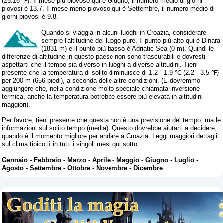
(25.16 ℉). Il mese più piovoso qui è Giugno, il numero medio di giorni
piovosi è 13.7. Il mese meno piovoso qui è Settembre, il numero medio di
giorni piovosi è 9.8.
Quando si viaggia in alcuni luoghi in Croazia, considerare
sempre l'altitudine del luogo pure. Il punto più alto qui è Dinara
(1831 m) e il punto più basso è Adriatic Sea (0 m). Quindi le
differenze di altitudine in questo paese non sono trascurabili e dovresti
aspettarti che il tempo sia diverso in luoghi a diverse altitudini. Tieni
presente che la temperatura di solito diminuisce di 1.2 - 1.9 ℃ (2.2 - 3.5 ℉)
per 200 m (656 piedi), a seconda delle altre condizioni. (E dovremmo
aggiungere che, nella condizione molto speciale chiamata inversione
termica, anche la temperatura potrebbe essere più elevata in altitudini
maggiori).
Per favore, tieni presente che questa non è una previsione del tempo, ma le
informazioni sul solito tempo (media). Questo dovrebbe aiutarti a decidere,
quando è il momento migliore per andare a Croazia. Leggi maggiori dettagli
sul clima tipico lì in tutti i singoli mesi qui sotto:
Gennaio
-
Febbraio
-
Marzo
-
Aprile
-
Maggio
-
Giugno
-
Luglio
-
Agosto
-
Settembre
-
Ottobre
-
Novembre
-
Dicembre