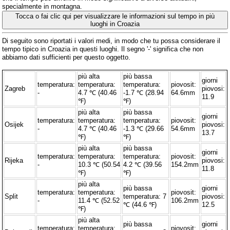
specialmente in montagna.
Tocca o fai clic qui per visualizzare le informazioni sul tempo in più
luoghi in Croazia
Di seguito sono riportati i valori medi, in modo che tu possa considerare il
tempo tipico in Croazia in questi luoghi. Il segno '-' significa che non
abbiamo dati sufficienti per questo oggetto.
più alta
più bassa
giorni
temperatura:
temperatura:
temperatura:
piovosit:
Zagreb
piovosi:
-
4.7 ℃ (40.46
-1.7 ℃ (28.94
64.6mm
11.9
℉)
℉)
più alta
più bassa
giorni
temperatura:
temperatura:
temperatura:
piovosit:
Osijek
piovosi:
-
4.7 ℃ (40.46
-1.3 ℃ (29.66
54.6mm
13.7
℉)
℉)
più alta
più bassa
giorni
temperatura:
temperatura:
temperatura:
piovosit:
Rijeka
piovosi:
-
10.3 ℃ (50.54
4.2 ℃ (39.56
154.2mm
11.8
℉)
℉)
più alta
più bassa
giorni
temperatura:
temperatura:
piovosit:
Split
temperatura: 7
piovosi:
-
11.4 ℃ (52.52
106.2mm
℃ (44.6 ℉)
12.5
℉)
più alta
più bassa
giorni
temperatura:
temperatura:
piovosit: