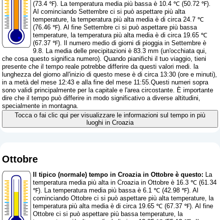
(73.4 ℉). La temperatura media più bassa è 10.4 ℃ (50.72 ℉).
Al cominciando Settembre ci si può aspettare più alta
temperature, la temperatura più alta media è di circa 24.7 ℃
(76.46 ℉). Al fine Settembre ci si può aspettare più bassa
temperature, la temperatura più alta media è di circa 19.65 ℃
(67.37 ℉). Il numero medio di giorni di pioggia in Settembre è
9.8. La media delle precipitazioni è 83.3 mm (
un'occhiata qui,
che cosa questo significa numero
). Quando pianifichi il tuo viaggio, tieni
presente che il tempo reale potrebbe differire da questi valori medi. la
lunghezza del giorno all'inizio di questo mese è di circa 13:30 (ore e minuti),
in a metà del mese 12:43 e alla fine del mese 11:55.Questi numeri sopra
sono validi principalmente per la capitale e l'area circostante. È importante
dire che il tempo può differire in modo significativo a diverse altitudini,
specialmente in montagna.
Tocca o fai clic qui per visualizzare le informazioni sul tempo in più
luoghi in Croazia
Ottobre
Il tipico (normale) tempo in Croazia in Ottobre è questo:
La
temperatura media più alta in Croazia in Ottobre è 16.3 ℃ (61.34
℉). La temperatura media più bassa è 6.1 ℃ (42.98 ℉). Al
cominciando Ottobre ci si può aspettare più alta temperature, la
temperatura più alta media è di circa 19.65 ℃ (67.37 ℉). Al fine
Ottobre ci si può aspettare più bassa temperature, la