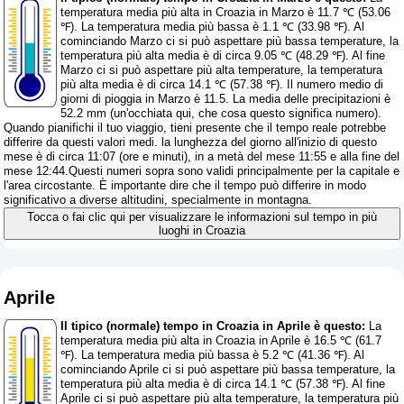
temperatura media più alta in Croazia in Marzo è 11.7 ℃ (53.06
℉). La temperatura media più bassa è 1.1 ℃ (33.98 ℉). Al
cominciando Marzo ci si può aspettare più bassa temperature, la
temperatura più alta media è di circa 9.05 ℃ (48.29 ℉). Al fine
Marzo ci si può aspettare più alta temperature, la temperatura
più alta media è di circa 14.1 ℃ (57.38 ℉). Il numero medio di
giorni di pioggia in Marzo è 11.5. La media delle precipitazioni è
52.2 mm (
un'occhiata qui, che cosa questo significa numero
).
Quando pianifichi il tuo viaggio, tieni presente che il tempo reale potrebbe
differire da questi valori medi. la lunghezza del giorno all'inizio di questo
mese è di circa 11:07 (ore e minuti), in a metà del mese 11:55 e alla fine del
mese 12:44.Questi numeri sopra sono validi principalmente per la capitale e
l'area circostante. È importante dire che il tempo può differire in modo
significativo a diverse altitudini, specialmente in montagna.
Tocca o fai clic qui per visualizzare le informazioni sul tempo in più
luoghi in Croazia
Aprile
Il tipico (normale) tempo in Croazia in Aprile è questo:
La
temperatura media più alta in Croazia in Aprile è 16.5 ℃ (61.7
℉). La temperatura media più bassa è 5.2 ℃ (41.36 ℉). Al
cominciando Aprile ci si può aspettare più bassa temperature, la
temperatura più alta media è di circa 14.1 ℃ (57.38 ℉). Al fine
Aprile ci si può aspettare più alta temperature, la temperatura più