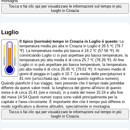
montagna.
Tocca o fai clic qui per visualizzare le informazioni sul tempo in più
luoghi in Croazia
Luglio
Il tipico (normale) tempo in Croazia in Luglio è questo:
La
temperatura media più alta in Croazia in Luglio è 26.5 ℃ (79.7
℉). La temperatura media più bassa è 14.2 ℃ (57.56 ℉). Al
cominciando Luglio ci si può aspettare più bassa temperature, la
temperatura più alta media è di circa 25.7 ℃ (78.26 ℉). Al fine
Luglio ci si può aspettare più bassa temperature, la temperatura
più alta media è di circa 26.45 ℃ (79.61 ℉). Il numero medio di
giorni di pioggia in Luglio è 10.7. La media delle precipitazioni è
81 mm (
un'occhiata qui, che cosa questo significa numero
).
Quando pianifichi il tuo viaggio, tieni presente che il tempo reale potrebbe
differire da questi valori medi. la lunghezza del giorno all'inizio di questo
mese è di circa 15:41 (ore e minuti), in a metà del mese 15:24 e alla fine
del mese 14:54.Questi numeri sopra sono validi principalmente per la
capitale e l'area circostante. È importante dire che il tempo può differire in
modo significativo a diverse altitudini, specialmente in montagna.
Tocca o fai clic qui per visualizzare le informazioni sul tempo in più
luoghi in Croazia