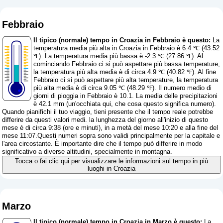
Febbraio
Il tipico (normale) tempo in Croazia in Febbraio è questo:
La
temperatura media più alta in Croazia in Febbraio è 6.4 ℃ (43.52
℉). La temperatura media più bassa è -2.3 ℃ (27.86 ℉). Al
cominciando Febbraio ci si può aspettare più bassa temperature,
la temperatura più alta media è di circa 4.9 ℃ (40.82 ℉). Al fine
Febbraio ci si può aspettare più alta temperature, la temperatura
più alta media è di circa 9.05 ℃ (48.29 ℉). Il numero medio di
giorni di pioggia in Febbraio è 10.1. La media delle precipitazioni
è 42.1 mm (
un'occhiata qui, che cosa questo significa numero
).
Quando pianifichi il tuo viaggio, tieni presente che il tempo reale potrebbe
differire da questi valori medi. la lunghezza del giorno all'inizio di questo
mese è di circa 9:38 (ore e minuti), in a metà del mese 10:20 e alla fine del
mese 11:07.Questi numeri sopra sono validi principalmente per la capitale e
l'area circostante. È importante dire che il tempo può differire in modo
significativo a diverse altitudini, specialmente in montagna.
Tocca o fai clic qui per visualizzare le informazioni sul tempo in più
luoghi in Croazia
Marzo
Il tipico (normale) tempo in Croazia in Marzo è questo:
La