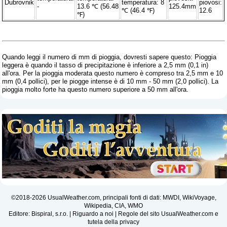
Dubrovnik
temperatura: 8
piovosi:
-
13.6 ℃ (56.48
125.4mm
℃ (46.4 ℉)
12.6
℉)
Quando leggi il numero di mm di pioggia, dovresti sapere questo: Pioggia
leggera è quando il tasso di precipitazione è inferiore a 2,5 mm (0,1 in)
all'ora. Per la pioggia moderata questo numero è compreso tra 2,5 mm e 10
mm (0,4 pollici), per le piogge intense è di 10 mm - 50 mm (2,0 pollici). La
pioggia molto forte ha questo numero superiore a 50 mm all'ora.
©2018-2026 UsualWeather.com, principali fonti di dati: MWDI, WikiVoyage,
Wikipedia, CIA, WMO
Editore: Bispiral, s.r.o. |
Riguardo a noi
|
Regole del sito UsualWeather.com e
tutela della privacy