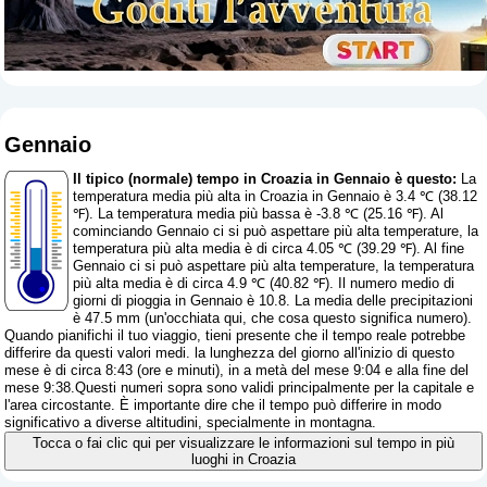
Gennaio
Il tipico (normale) tempo in Croazia in Gennaio è questo:
La
temperatura media più alta in Croazia in Gennaio è 3.4 ℃ (38.12
℉). La temperatura media più bassa è -3.8 ℃ (25.16 ℉). Al
cominciando Gennaio ci si può aspettare più alta temperature, la
temperatura più alta media è di circa 4.05 ℃ (39.29 ℉). Al fine
Gennaio ci si può aspettare più alta temperature, la temperatura
più alta media è di circa 4.9 ℃ (40.82 ℉). Il numero medio di
giorni di pioggia in Gennaio è 10.8. La media delle precipitazioni
è 47.5 mm (
un'occhiata qui, che cosa questo significa numero
).
Quando pianifichi il tuo viaggio, tieni presente che il tempo reale potrebbe
differire da questi valori medi. la lunghezza del giorno all'inizio di questo
mese è di circa 8:43 (ore e minuti), in a metà del mese 9:04 e alla fine del
mese 9:38.Questi numeri sopra sono validi principalmente per la capitale e
l'area circostante. È importante dire che il tempo può differire in modo
significativo a diverse altitudini, specialmente in montagna.
Tocca o fai clic qui per visualizzare le informazioni sul tempo in più
luoghi in Croazia