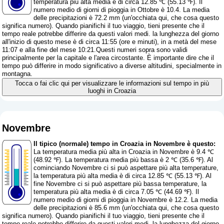
temperatura più alta media è di circa 12.85 ℃ (55.13 ℉). Il
numero medio di giorni di pioggia in Ottobre è 10.4. La media
delle precipitazioni è 72.2 mm (
un'occhiata qui, che cosa questo
significa numero
). Quando pianifichi il tuo viaggio, tieni presente che il
tempo reale potrebbe differire da questi valori medi. la lunghezza del giorno
all'inizio di questo mese è di circa 11:55 (ore e minuti), in a metà del mese
11:07 e alla fine del mese 10:21.Questi numeri sopra sono validi
principalmente per la capitale e l'area circostante. È importante dire che il
tempo può differire in modo significativo a diverse altitudini, specialmente in
montagna.
Tocca o fai clic qui per visualizzare le informazioni sul tempo in più
luoghi in Croazia
Novembre
Il tipico (normale) tempo in Croazia in Novembre è questo:
La temperatura media più alta in Croazia in Novembre è 9.4 ℃
(48.92 ℉). La temperatura media più bassa è 2 ℃ (35.6 ℉). Al
cominciando Novembre ci si può aspettare più alta temperature,
la temperatura più alta media è di circa 12.85 ℃ (55.13 ℉). Al
fine Novembre ci si può aspettare più bassa temperature, la
temperatura più alta media è di circa 7.05 ℃ (44.69 ℉). Il
numero medio di giorni di pioggia in Novembre è 12.2. La media
delle precipitazioni è 85.6 mm (
un'occhiata qui, che cosa questo
significa numero
). Quando pianifichi il tuo viaggio, tieni presente che il
tempo reale potrebbe differire da questi valori medi. la lunghezza del giorno