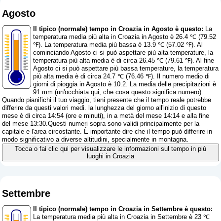
Agosto
Il tipico (normale) tempo in Croazia in Agosto è questo:
La
temperatura media più alta in Croazia in Agosto è 26.4 ℃ (79.52
℉). La temperatura media più bassa è 13.9 ℃ (57.02 ℉). Al
cominciando Agosto ci si può aspettare più alta temperature, la
temperatura più alta media è di circa 26.45 ℃ (79.61 ℉). Al fine
Agosto ci si può aspettare più bassa temperature, la temperatura
più alta media è di circa 24.7 ℃ (76.46 ℉). Il numero medio di
giorni di pioggia in Agosto è 10.2. La media delle precipitazioni è
91 mm (
un'occhiata qui, che cosa questo significa numero
).
Quando pianifichi il tuo viaggio, tieni presente che il tempo reale potrebbe
differire da questi valori medi. la lunghezza del giorno all'inizio di questo
mese è di circa 14:54 (ore e minuti), in a metà del mese 14:14 e alla fine
del mese 13:30.Questi numeri sopra sono validi principalmente per la
capitale e l'area circostante. È importante dire che il tempo può differire in
modo significativo a diverse altitudini, specialmente in montagna.
Tocca o fai clic qui per visualizzare le informazioni sul tempo in più
luoghi in Croazia
Settembre
Il tipico (normale) tempo in Croazia in Settembre è questo:
La temperatura media più alta in Croazia in Settembre è 23 ℃