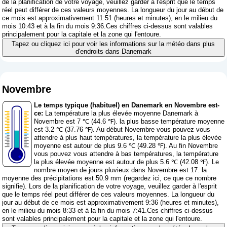
de la planification de votre voyage, veuillez garder à l'esprit que le temps
réel peut différer de ces valeurs moyennes. La longueur du jour au début de
ce mois est approximativement 11:51 (heures et minutes), en le milieu du
mois 10:43 et à la fin du mois 9:36.Ces chiffres ci-dessus sont valables
principalement pour la capitale et la zone qui l'entoure.
Tapez ou cliquez ici pour voir les informations sur la météo dans plus
d'endroits dans Danemark
Novembre
Le temps typique (habituel) en Danemark en Novembre est-
ce:
La température la plus élevée moyenne Danemark à
Novembre est 7 ℃ (44.6 ℉). la plus basse température moyenne
est 3.2 ℃ (37.76 ℉). Au début Novembre vous pouvez vous
attendre à plus haut températures, la température la plus élevée
moyenne est autour de plus 9.6 ℃ (49.28 ℉). Au fin Novembre
vous pouvez vous attendre à bas températures, la température
la plus élevée moyenne est autour de plus 5.6 ℃ (42.08 ℉). Le
nombre moyen de jours pluvieux dans Novembre est 17. la
moyenne des précipitations est 50.9 mm (
regardez ici, ce que ce nombre
signifie
). Lors de la planification de votre voyage, veuillez garder à l'esprit
que le temps réel peut différer de ces valeurs moyennes. La longueur du
jour au début de ce mois est approximativement 9:36 (heures et minutes),
en le milieu du mois 8:33 et à la fin du mois 7:41.Ces chiffres ci-dessus
sont valables principalement pour la capitale et la zone qui l'entoure.