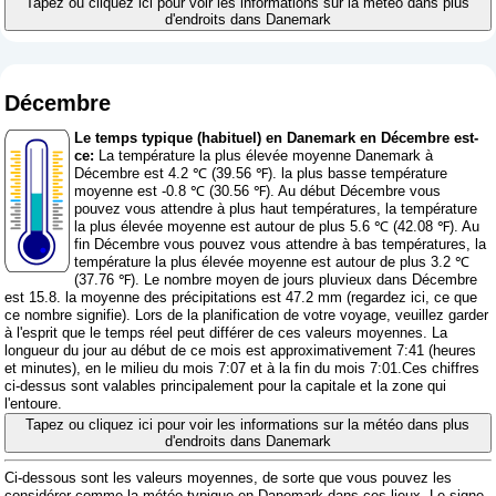
Tapez ou cliquez ici pour voir les informations sur la météo dans plus
d'endroits dans Danemark
Décembre
Le temps typique (habituel) en Danemark en Décembre est-
ce:
La température la plus élevée moyenne Danemark à
Décembre est 4.2 ℃ (39.56 ℉). la plus basse température
moyenne est -0.8 ℃ (30.56 ℉). Au début Décembre vous
pouvez vous attendre à plus haut températures, la température
la plus élevée moyenne est autour de plus 5.6 ℃ (42.08 ℉). Au
fin Décembre vous pouvez vous attendre à bas températures, la
température la plus élevée moyenne est autour de plus 3.2 ℃
(37.76 ℉). Le nombre moyen de jours pluvieux dans Décembre
est 15.8. la moyenne des précipitations est 47.2 mm (
regardez ici, ce que
ce nombre signifie
). Lors de la planification de votre voyage, veuillez garder
à l'esprit que le temps réel peut différer de ces valeurs moyennes. La
longueur du jour au début de ce mois est approximativement 7:41 (heures
et minutes), en le milieu du mois 7:07 et à la fin du mois 7:01.Ces chiffres
ci-dessus sont valables principalement pour la capitale et la zone qui
l'entoure.
Tapez ou cliquez ici pour voir les informations sur la météo dans plus
d'endroits dans Danemark
Ci-dessous sont les valeurs moyennes, de sorte que vous pouvez les
considérer comme la météo typique en Danemark dans ces lieux. Le signe