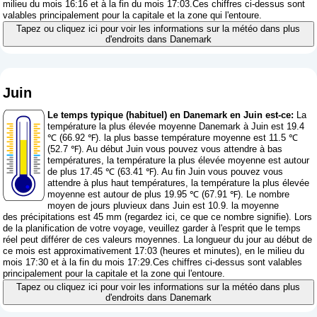
milieu du mois 16:16 et à la fin du mois 17:03.Ces chiffres ci-dessus sont
valables principalement pour la capitale et la zone qui l'entoure.
Tapez ou cliquez ici pour voir les informations sur la météo dans plus
d'endroits dans Danemark
Juin
Le temps typique (habituel) en Danemark en Juin est-ce:
La
température la plus élevée moyenne Danemark à Juin est 19.4
℃ (66.92 ℉). la plus basse température moyenne est 11.5 ℃
(52.7 ℉). Au début Juin vous pouvez vous attendre à bas
températures, la température la plus élevée moyenne est autour
de plus 17.45 ℃ (63.41 ℉). Au fin Juin vous pouvez vous
attendre à plus haut températures, la température la plus élevée
moyenne est autour de plus 19.95 ℃ (67.91 ℉). Le nombre
moyen de jours pluvieux dans Juin est 10.9. la moyenne
des précipitations est 45 mm (
regardez ici, ce que ce nombre signifie
). Lors
de la planification de votre voyage, veuillez garder à l'esprit que le temps
réel peut différer de ces valeurs moyennes. La longueur du jour au début de
ce mois est approximativement 17:03 (heures et minutes), en le milieu du
mois 17:30 et à la fin du mois 17:29.Ces chiffres ci-dessus sont valables
principalement pour la capitale et la zone qui l'entoure.
Tapez ou cliquez ici pour voir les informations sur la météo dans plus
d'endroits dans Danemark