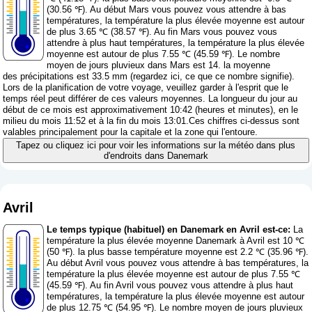
(30.56 ℉). Au début Mars vous pouvez vous attendre à bas
températures, la température la plus élevée moyenne est autour
de plus 3.65 ℃ (38.57 ℉). Au fin Mars vous pouvez vous
attendre à plus haut températures, la température la plus élevée
moyenne est autour de plus 7.55 ℃ (45.59 ℉). Le nombre
moyen de jours pluvieux dans Mars est 14. la moyenne
des précipitations est 33.5 mm (
regardez ici, ce que ce nombre signifie
).
Lors de la planification de votre voyage, veuillez garder à l'esprit que le
temps réel peut différer de ces valeurs moyennes. La longueur du jour au
début de ce mois est approximativement 10:42 (heures et minutes), en le
milieu du mois 11:52 et à la fin du mois 13:01.Ces chiffres ci-dessus sont
valables principalement pour la capitale et la zone qui l'entoure.
Tapez ou cliquez ici pour voir les informations sur la météo dans plus
d'endroits dans Danemark
Avril
Le temps typique (habituel) en Danemark en Avril est-ce:
La
température la plus élevée moyenne Danemark à Avril est 10 ℃
(50 ℉). la plus basse température moyenne est 2.2 ℃ (35.96 ℉).
Au début Avril vous pouvez vous attendre à bas températures, la
température la plus élevée moyenne est autour de plus 7.55 ℃
(45.59 ℉). Au fin Avril vous pouvez vous attendre à plus haut
températures, la température la plus élevée moyenne est autour
de plus 12.75 ℃ (54.95 ℉). Le nombre moyen de jours pluvieux