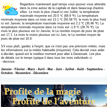
Regardons maintenant quel temps vous pouvez vous attendre
dans la zone autour de la capitale et dans beaucoup d'autres
villes. Le mois le plus chaud ici est Juillet, la température
maximale moyenne est 20.5 ℃ (68.9 ℉). La température
minimale moyenne dans ce mois est 13.1 ℃ (55.58 ℉). le mois le plus froid
ici est Janvier, la température maximale moyenne est 2.2 ℃ (35.96 ℉). La
température minimale moyenne dans ce mois est -1.8 ℃ (28.76 ℉). Le
mois le plus pluvieux est ici Janvier, le Le nombre moyen de jours de pluie
est 17.1. Le mois le moins pluvieux est ici Juin, le Le nombre moyen de
jours de pluie est 10.9.
S'il vous plaît, gardez à l'esprit, que ce n'est pas une prévision météo, mais
les informations sur la météo habituelle (moyenne). Cela devrait vous aider
à décider, quand est le meilleur moment pour aller à Danemark. Lire plus
de détails sur le temps typique il dans tous les mois individuels ci
- dessous:
Janvier
-
Février
-
Mars
-
Avril
-
Mai
-
Juin
-
Juillet
-
Août
-
Septembre
-
Octobre
-
Novembre
-
Décembre