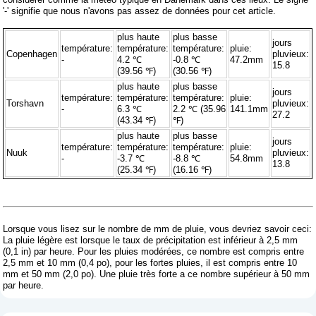
'-' signifie que nous n'avons pas assez de données pour cet article.
plus haute
plus basse
jours
température:
température:
température:
pluie:
Copenhagen
pluvieux:
-
4.2 ℃
-0.8 ℃
47.2mm
15.8
(39.56 ℉)
(30.56 ℉)
plus haute
plus basse
jours
température:
température:
température:
pluie:
Torshavn
pluvieux:
-
6.3 ℃
2.2 ℃ (35.96
141.1mm
27.2
(43.34 ℉)
℉)
plus haute
plus basse
jours
température:
température:
température:
pluie:
Nuuk
pluvieux:
-
-3.7 ℃
-8.8 ℃
54.8mm
13.8
(25.34 ℉)
(16.16 ℉)
Lorsque vous lisez sur le nombre de mm de pluie, vous devriez savoir ceci:
La pluie légère est lorsque le taux de précipitation est inférieur à 2,5 mm
(0,1 in) par heure. Pour les pluies modérées, ce nombre est compris entre
2,5 mm et 10 mm (0,4 po), pour les fortes pluies, il est compris entre 10
mm et 50 mm (2,0 po). Une pluie très forte a ce nombre supérieur à 50 mm
par heure.