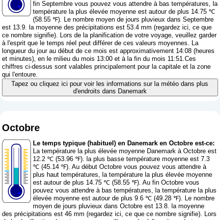
fin Septembre vous pouvez vous attendre à bas températures, la
température la plus élevée moyenne est autour de plus 14.75 ℃
(58.55 ℉). Le nombre moyen de jours pluvieux dans Septembre
est 13.9. la moyenne des précipitations est 53.4 mm (
regardez ici, ce que
ce nombre signifie
). Lors de la planification de votre voyage, veuillez garder
à l'esprit que le temps réel peut différer de ces valeurs moyennes. La
longueur du jour au début de ce mois est approximativement 14:08 (heures
et minutes), en le milieu du mois 13:00 et à la fin du mois 11:51.Ces
chiffres ci-dessus sont valables principalement pour la capitale et la zone
qui l'entoure.
Tapez ou cliquez ici pour voir les informations sur la météo dans plus
d'endroits dans Danemark
Octobre
Le temps typique (habituel) en Danemark en Octobre est-ce:
La température la plus élevée moyenne Danemark à Octobre est
12.2 ℃ (53.96 ℉). la plus basse température moyenne est 7.3
℃ (45.14 ℉). Au début Octobre vous pouvez vous attendre à
plus haut températures, la température la plus élevée moyenne
est autour de plus 14.75 ℃ (58.55 ℉). Au fin Octobre vous
pouvez vous attendre à bas températures, la température la plus
élevée moyenne est autour de plus 9.6 ℃ (49.28 ℉). Le nombre
moyen de jours pluvieux dans Octobre est 13.8. la moyenne
des précipitations est 46 mm (
regardez ici, ce que ce nombre signifie
). Lors