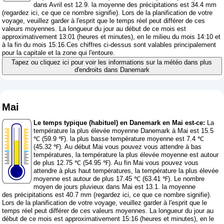
dans Avril est 12.9. la moyenne des précipitations est 34.4 mm
(
regardez ici, ce que ce nombre signifie
). Lors de la planification de votre
voyage, veuillez garder à l'esprit que le temps réel peut différer de ces
valeurs moyennes. La longueur du jour au début de ce mois est
approximativement 13:01 (heures et minutes), en le milieu du mois 14:10 et
à la fin du mois 15:16.Ces chiffres ci-dessus sont valables principalement
pour la capitale et la zone qui l'entoure.
Tapez ou cliquez ici pour voir les informations sur la météo dans plus
d'endroits dans Danemark
Mai
Le temps typique (habituel) en Danemark en Mai est-ce:
La
température la plus élevée moyenne Danemark à Mai est 15.5
℃ (59.9 ℉). la plus basse température moyenne est 7.4 ℃
(45.32 ℉). Au début Mai vous pouvez vous attendre à bas
températures, la température la plus élevée moyenne est autour
de plus 12.75 ℃ (54.95 ℉). Au fin Mai vous pouvez vous
attendre à plus haut températures, la température la plus élevée
moyenne est autour de plus 17.45 ℃ (63.41 ℉). Le nombre
moyen de jours pluvieux dans Mai est 13.1. la moyenne
des précipitations est 40.7 mm (
regardez ici, ce que ce nombre signifie
).
Lors de la planification de votre voyage, veuillez garder à l'esprit que le
temps réel peut différer de ces valeurs moyennes. La longueur du jour au
début de ce mois est approximativement 15:16 (heures et minutes), en le