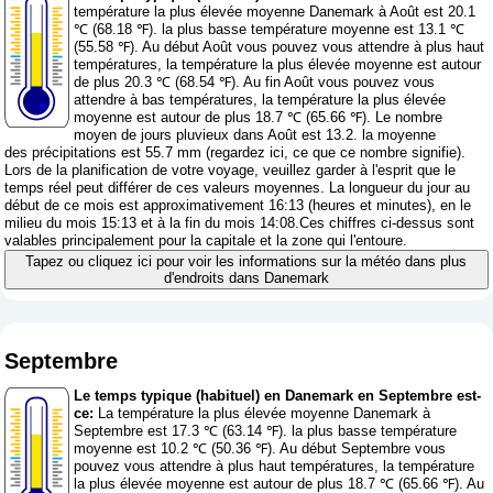
température la plus élevée moyenne Danemark à Août est 20.1
℃ (68.18 ℉). la plus basse température moyenne est 13.1 ℃
(55.58 ℉). Au début Août vous pouvez vous attendre à plus haut
températures, la température la plus élevée moyenne est autour
de plus 20.3 ℃ (68.54 ℉). Au fin Août vous pouvez vous
attendre à bas températures, la température la plus élevée
moyenne est autour de plus 18.7 ℃ (65.66 ℉). Le nombre
moyen de jours pluvieux dans Août est 13.2. la moyenne
des précipitations est 55.7 mm (
regardez ici, ce que ce nombre signifie
).
Lors de la planification de votre voyage, veuillez garder à l'esprit que le
temps réel peut différer de ces valeurs moyennes. La longueur du jour au
début de ce mois est approximativement 16:13 (heures et minutes), en le
milieu du mois 15:13 et à la fin du mois 14:08.Ces chiffres ci-dessus sont
valables principalement pour la capitale et la zone qui l'entoure.
Tapez ou cliquez ici pour voir les informations sur la météo dans plus
d'endroits dans Danemark
Septembre
Le temps typique (habituel) en Danemark en Septembre est-
ce:
La température la plus élevée moyenne Danemark à
Septembre est 17.3 ℃ (63.14 ℉). la plus basse température
moyenne est 10.2 ℃ (50.36 ℉). Au début Septembre vous
pouvez vous attendre à plus haut températures, la température
la plus élevée moyenne est autour de plus 18.7 ℃ (65.66 ℉). Au