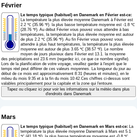
Février
Le temps typique (habituel) en Danemark en Février est-ce:
La température la plus élevée moyenne Danemark à Février est
2.2 ℃ (35.96 ℉). la plus basse température moyenne est -1.8 ℃
(28.76 ℉). Au début Février vous pouvez vous attendre à bas
températures, la température la plus élevée moyenne est autour
de plus 2.2 ℃ (35.96 ℉). Au fin Février vous pouvez vous
attendre à plus haut températures, la température la plus élevée
moyenne est autour de plus 3.65 ℃ (38.57 ℉). Le nombre
moyen de jours pluvieux dans Février est 13.1. la moyenne
des précipitations est 23.6 mm (
regardez ici, ce que ce nombre signifie
).
Lors de la planification de votre voyage, veuillez garder à l'esprit que le
temps réel peut différer de ces valeurs moyennes. La longueur du jour au
début de ce mois est approximativement 8:31 (heures et minutes), en le
milieu du mois 9:35 et à la fin du mois 10:42.Ces chiffres ci-dessus sont
valables principalement pour la capitale et la zone qui l'entoure.
Tapez ou cliquez ici pour voir les informations sur la météo dans plus
d'endroits dans Danemark
Mars
Le temps typique (habituel) en Danemark en Mars est-ce:
La
température la plus élevée moyenne Danemark à Mars est 5.1
℃ (41.18 ℉). la plus basse température moyenne est -0.8 ℃