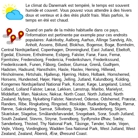
Le climat du Danemark est tempéré, le temps est souvent
humide et couvert. Vous pouvez vous attendre à des hivers
doux et venteux et à des étés plutôt frais. Mais parfois, le
temps en été est chaud.
Quand on parle de la météo habituelle dans ce pays,
l'information est pertinente par exemple pour ces endroits
populaires: Aakirkeby, Aalborg, Aarhus, Allinge Sandvig, Als,
Anholt, Assens, Billund, Blokhus, Bogense, Bogø, Bornholm,
Central Nordsjælland, Copenhagen, Dronninglund, East Jutland, Ebeltoft,
Egedal, Elsinore, Ertholmene, Esbjerg, Falster, Fanø, Faxe, Femø,
Fjerritslev, Fredensborg, Fredericia, Frederikshavn, Frederikssund,
Frederiksværk, Funen, Fåborg, Gedser, Glumsø, Grenå, Gudhjem,
Hadsten, Hadsund, Hanstholm, Hasle, Haslev, Herning, Hillerød,
Hirsholmene, Hirtshals, Hjallerup, Hjørring, Hobro, Holbæk, Hornsherred,
Horsens, Hundested, Højer, Høng, Jelling, Jutland, Kalundborg, Kolding,
Kongernes Nordsjælland National Park, Korsør, Køge, Langeland, Listed,
Lolland, Lolland Falster, Læsø, Løkken, Lønstrup, Maribo, Marielyst,
Middelfart, Møn, Nakskov, Neksø, North Coast, North Jutland, North
Zealand, Nyborg, Nykøbing Falster, Næstved, Odense, Odsherred, Præstø,
Randers, Ribe, Ringkøbing, Ringsted, Roskilde, Rudkøbing, Rødby, Rømø,
Rønne, Sakskøbing, Samsø, Silkeborg, Skagen, Skanderborg, Skjern,
Skælskør, Slagelse, Smålandsfarvandet, Snogebæk, Sorø, South Jutland,
South Zealand, Stevns, Strynø, Svendborg, Sydfynske Øhav, Sæby,
Sønderborg, Thisted, Thy National Park, Tåsinge, Tønder, Varde, Vejen,
Vejle, Viborg, Vordingborg, Wadden Sea National Park, West Jutland, West
Zealand, Zealand, Åbenrå, Ærø, Øresund Coast.