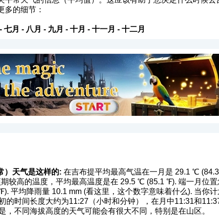
更多的细节：
-
七月
-
八月
-
九月
-
十月
-
十一月
-
十二月
常）天气是这样的:
在吉布提平均最高气温在一月是 29.1 ℃ (84.38 ℉
期较高的温度，平均最高温度是在 29.5 ℃ (85.1 ℉). 端
 ℉). 平均降雨量 10.1 mm (
看这里，这个数字意味着什么
). 当
的时间长度大约为11:27（小时和分钟），在月中11:31和11
点是，不同海拔高度的天气可能会有很大不同，特别是在山区。