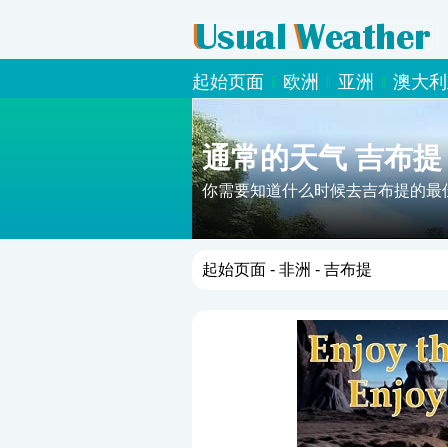
起始页面
欧洲
亚洲
澳大利
通常的天气 吉布提
你需要知道什么时候去吉布提的最
起始页面
-
非洲
- 吉布提