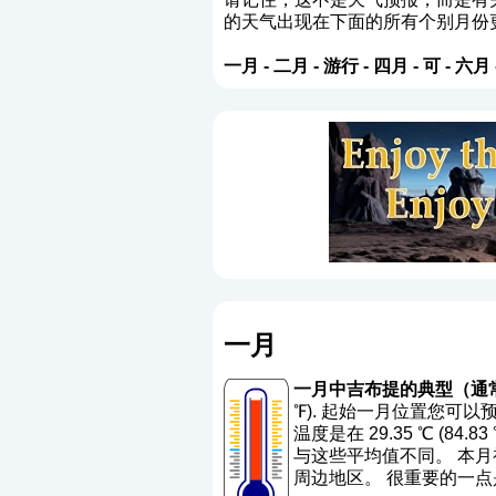
的天气出现在下面的所有个别月份
一月
-
二月
-
游行
-
四月
-
可
-
六月
一月
一月中吉布提的典型（通
℉). 起始一月位置您可以预
温度是在 29.35 ℃ (84.83
与这些平均值不同。 本月初
周边地区。 很重要的一