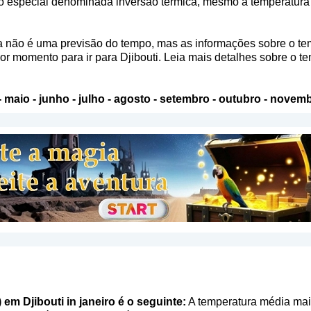
o especial denominada inversão térmica, mesmo a temperatura 
a não é uma previsão do tempo, mas as informações sobre o te
or momento para ir para Djibouti. Leia mais detalhes sobre o t
-
maio
-
junho
-
julho
-
agosto
-
setembro
-
outubro
-
novemb
 em Djibouti in janeiro é o seguinte:
A temperatura média mais