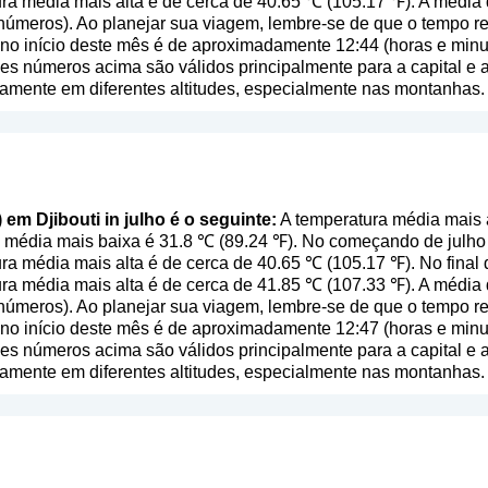
ra média mais alta é de cerca de 40.65 ℃ (105.17 ℉). A média 
a números
). Ao planejar sua viagem, lembre-se de que o tempo re
 no início deste mês é de aproximadamente 12:44 (horas e min
es números acima são válidos principalmente para a capital e a 
tivamente em diferentes altitudes, especialmente nas montanhas.
 em Djibouti in julho é o seguinte:
A temperatura média mais a
a média mais baixa é 31.8 ℃ (89.24 ℉). No começando de julh
ra média mais alta é de cerca de 40.65 ℃ (105.17 ℉). No final
ra média mais alta é de cerca de 41.85 ℃ (107.33 ℉). A média 
a números
). Ao planejar sua viagem, lembre-se de que o tempo re
 no início deste mês é de aproximadamente 12:47 (horas e min
es números acima são válidos principalmente para a capital e a 
tivamente em diferentes altitudes, especialmente nas montanhas.