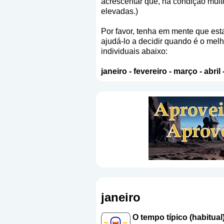
acrescentar que, na condição muit
elevadas.)
Por favor, tenha em mente que est
ajudá-lo a decidir quando é o melh
individuais abaixo:
janeiro
-
fevereiro
-
março
-
abril
janeiro
O tempo típico (habitual)