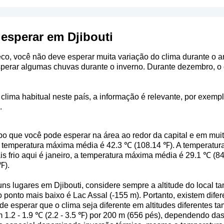
esperar em Djibouti
seco, você não deve esperar muita variação do clima durante o 
perar algumas chuvas durante o inverno. Durante dezembro, o c
clima habitual neste país, a informação é relevante, por exempl
.
o que você pode esperar na área ao redor da capital e em mui
a temperatura máxima média é 42.3 ℃ (108.14 ℉). A temperatur
s frio aqui é janeiro, a temperatura máxima média é 29.1 ℃ (8
℉).
ns lugares em Djibouti, considere sempre a altitude do local t
 ponto mais baixo é Lac Assal (-155 m). Portanto, existem dif
ode esperar que o clima seja diferente em altitudes diferentes
 1.2 - 1.9 ℃ (2.2 - 3.5 ℉) por 200 m (656 pés), dependendo da