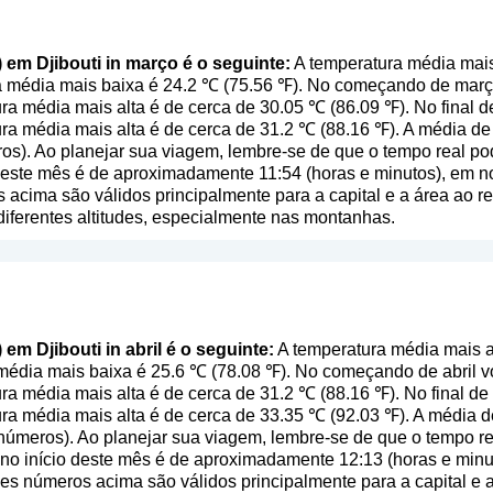
) em Djibouti in março é o seguinte:
A temperatura média mais
a média mais baixa é 24.2 ℃ (75.56 ℉). No começando de mar
ra média mais alta é de cerca de 30.05 ℃ (86.09 ℉). No final 
ra média mais alta é de cerca de 31.2 ℃ (88.16 ℉). A média de
ros
). Ao planejar sua viagem, lembre-se de que o tempo real po
 deste mês é de aproximadamente 11:54 (horas e minutos), em no
cima são válidos principalmente para a capital e a área ao red
 diferentes altitudes, especialmente nas montanhas.
 em Djibouti in abril é o seguinte:
A temperatura média mais al
 média mais baixa é 25.6 ℃ (78.08 ℉). No começando de abril 
ra média mais alta é de cerca de 31.2 ℃ (88.16 ℉). No final de
ra média mais alta é de cerca de 33.35 ℃ (92.03 ℉). A média d
a números
). Ao planejar sua viagem, lembre-se de que o tempo re
 no início deste mês é de aproximadamente 12:13 (horas e min
es números acima são válidos principalmente para a capital e a 