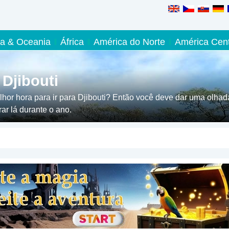
ia & Oceania
África
América do Norte
América Cent
Djibouti
hor hora para ir para Djibouti? Então você deve dar uma olhad
ar lá durante o ano.