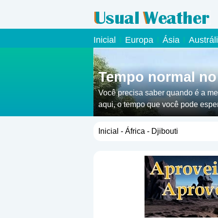
Inicial
Europa
Ásia
Austrál
Tempo normal no 
Você precisa saber quando é a mel
aqui, o tempo que você pode esper
Inicial
-
África
- Djibouti