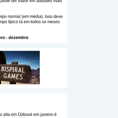
pode ser maior em altitudes mais
mpo normal (em média). Isso deve
empo típico lá em todos os meses
ro
-
dezembro
 alta em Djibouti em janeiro é