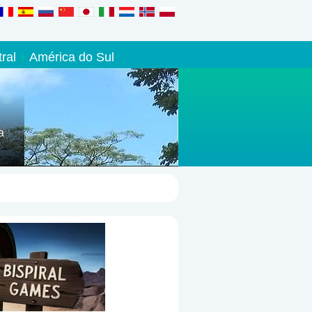
ral
América do Sul
a