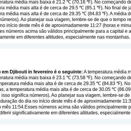
eratura média mais baixa é 21.2 ℃ (70.16 ℉). No começando de
ra média mais alta é de cerca de 29.5 ℃ (85.1 ℉). No final de 
ra média mais alta é de cerca de 29.35 ℃ (84.83 ℉). A média d
a números
). Ao planejar sua viagem, lembre-se de que o tempo re
 no início deste mês é de aproximadamente 11:27 (horas e minu
es números acima são válidos principalmente para a capital e a 
tivamente em diferentes altitudes, especialmente nas montanhas.
 em Djibouti in fevereiro é o seguinte:
A temperatura média ma
eratura média mais baixa é 23.1 ℃ (73.58 ℉). No começando de
peratura média mais alta é de cerca de 29.35 ℃ (84.83 ℉). No 
s, a temperatura média mais alta é de cerca de 30.05 ℃ (86.09
 isso significa números
). Ao planejar sua viagem, lembre-se de 
 duração do dia no início deste mês é de aproximadamente 11:3
o mês 11:54.Esses números acima são válidos principalmente par
diferir significativamente em diferentes altitudes, especialmen