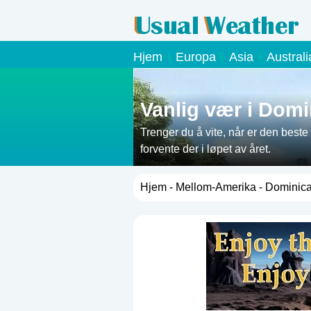
Hjem
Europa
Asia
Austral
Vanlig vær i Domi
Trenger du å vite, når er den beste 
forvente der i løpet av året.
Hjem
-
Mellom-Amerika
- Dominic