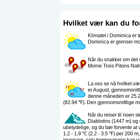
Hvilket vær kan du fo
Klimatet i Dominica er t
Dominica er grenser mo
Når du snakker om det v
Morne Trois Pitons Nat
La oss se nå hvilket v
er August, gjennomsnit
denne måneden er 25.2 
(82.94 ℉). Den gjennomsnittlige 
Når du reiser til noen 
Diablotins (1447 m) og d
ubetydelige, og du bør forvente at 
1.2 - 1.9 ℃ (2.2 - 3.5 ℉) per 200 m
inversjon, selv temperaturen kan v