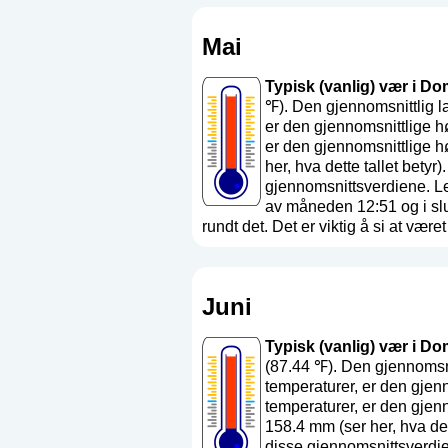
Mai
Typisk (vanlig) vær i Dom
℉). Den gjennomsnittlig l
er den gjennomsnittlige h
er den gjennomsnittlige 
her, hva dette tallet betyr
)
gjennomsnittsverdiene. L
av måneden 12:51 og i sl
rundt det. Det er viktig å si at været
Juni
Typisk (vanlig) vær i Dom
(87.44 ℉). Den gjennomsni
temperaturer, er den gjen
temperaturer, er den gjen
158.4 mm (
ser her, hva det
disse gjennomsnittsverdi