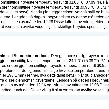
nomsnittlige høyeste temperaturen rundt 31.05 ℃ (87.89 ℉). På 
en gjennomsnittlige høyeste temperaturen rundt 30.95 ℃ (87.71
dette tallet betyr
). Når du planlegger reisen, vær så snill og hus
rdiene. Lengden på dagen i begynnelsen av denne måneden er om
og i slutten av måneden 12:28.Disse tallene ovenfor gjelder h
at været kan avvike vesentlig i forskjellige høyder, spesielt i fjell
minica i September er dette:
Den gjennomsnittlig høyeste temp
 gjennomsnittlig laveste temperaturen er 24.1 ℃ (75.38 ℉). P
rer, er den gjennomsnittlige høyeste temperaturen rundt 30.95
peraturer, er den gjennomsnittlige høyeste temperaturen rundt
n er 298.1 mm (
ser her, hva dette tallet betyr
). Når du planlegger
e fra disse gjennomsnittsverdiene. Lengden på dagen i begynne
, i midten av måneden 12:16 og i slutten av måneden 12:03.Disse
det rundt det. Det er viktig å si at været kan avvike vesentlig i f