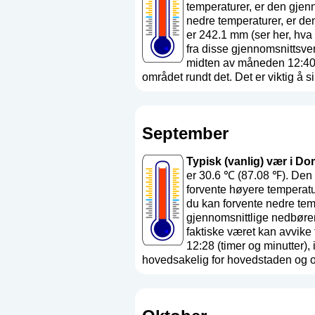
temperaturer, er den gjen
nedre temperaturer, er d
er 242.1 mm (
ser her, hva 
fra disse gjennomsnittsve
midten av måneden 12:40 
området rundt det. Det er viktig å si 
September
Typisk (vanlig) vær i Do
er 30.6 ℃ (87.08 ℉). Den
forvente høyere temperatu
du kan forvente nedre tem
gjennomsnittlige nedbøre
faktiske været kan avvik
12:28 (timer og minutter)
hovedsakelig for hovedstaden og områ