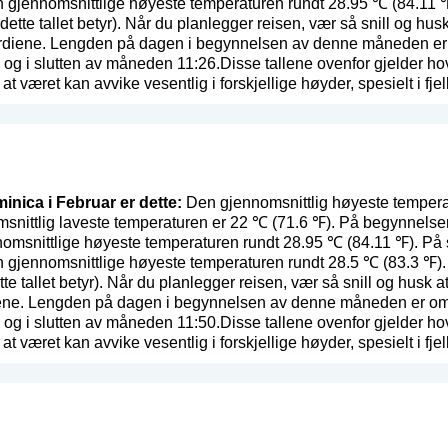
en gjennomsnittlige høyeste temperaturen rundt 28.95 ℃ (84.11
dette tallet betyr
). Når du planlegger reisen, vær så snill og hus
rdiene. Lengden på dagen i begynnelsen av denne måneden er om
og i slutten av måneden 11:26.Disse tallene ovenfor gjelder h
at været kan avvike vesentlig i forskjellige høyder, spesielt i fjell
inica i Februar er dette:
Den gjennomsnittlig høyeste temperat
snittlig laveste temperaturen er 22 ℃ (71.6 ℉). På begynnelse
nomsnittlige høyeste temperaturen rundt 28.95 ℃ (84.11 ℉). På 
n gjennomsnittlige høyeste temperaturen rundt 28.5 ℃ (83.3 ℉)
te tallet betyr
). Når du planlegger reisen, vær så snill og husk at
ene. Lengden på dagen i begynnelsen av denne måneden er omtre
og i slutten av måneden 11:50.Disse tallene ovenfor gjelder h
at været kan avvike vesentlig i forskjellige høyder, spesielt i fjell