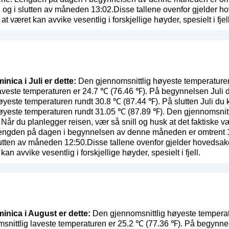
og i slutten av måneden 13:02.Disse tallene ovenfor gjelder h
at været kan avvike vesentlig i forskjellige høyder, spesielt i fjell
inica i Juli er dette:
Den gjennomsnittlig høyeste temperaturen 
aveste temperaturen er 24.7 ℃ (76.46 ℉). På begynnelsen Juli d
øyeste temperaturen rundt 30.8 ℃ (87.44 ℉). På slutten Juli du 
høyeste temperaturen rundt 31.05 ℃ (87.89 ℉). Den gjennomsnit
. Når du planlegger reisen, vær så snill og husk at det faktiske v
engden på dagen i begynnelsen av denne måneden er omtrent 13:
utten av måneden 12:50.Disse tallene ovenfor gjelder hovedsak
 kan avvike vesentlig i forskjellige høyder, spesielt i fjell.
minica i August er dette:
Den gjennomsnittlig høyeste temperat
snittlig laveste temperaturen er 25.2 ℃ (77.36 ℉). På begynne