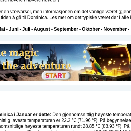
 en værvarsel, men informasjonen om det vanlige været (gjenno
iden å gå til Dominica. Les mer om det typiske været der i alle
ai
-
Juni
-
Juli
-
August
-
September
-
Oktober
-
November
-
inica i Januar er dette:
Den gjennomsnittlig høyeste temperat
ttlig laveste temperaturen er 22.2 ℃ (71.96 ℉). På begynnelse
nomsnittlige høyeste temperaturen rundt 28.85 ℃ (83.93 ℉). På 