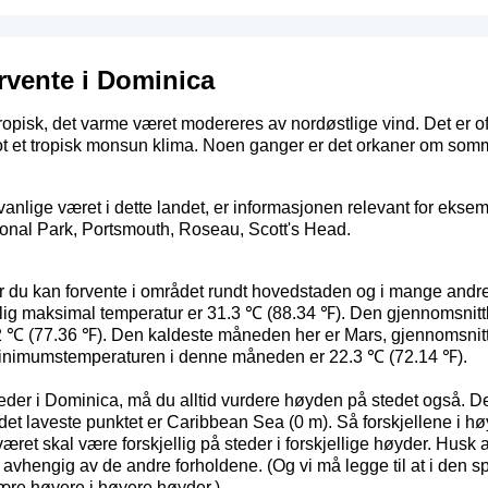
rvente i Dominica
ropisk, det varme været modereres av nordøstlige vind. Det er of
t et tropisk monsun klima. Noen ganger er det orkaner om som
anlige været i dette landet, er informasjonen relevant for ekse
ional Park, Portsmouth, Roseau, Scott's Head.
ær du kan forvente i området rundt hovedstaden og i mange and
tlig maksimal temperatur er 31.3 ℃ (88.34 ℉). Den gjennomsnit
℃ (77.36 ℉). Den kaldeste måneden her er Mars, gjennomsnitt
minimumstemperaturen i denne måneden er 22.3 ℃ (72.14 ℉).
steder i Dominica, må du alltid vurdere høyden på stedet også. D
et laveste punktet er Caribbean Sea (0 m). Så forskjellene i høy
været skal være forskjellig på steder i forskjellige høyder. Husk
, avhengig av de andre forholdene. (Og vi må legge til at i den sp
ære høyere i høyere høyder.)