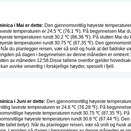
inica i Mai er dette:
Den gjennomsnittlig høyeste temperaturen
aveste temperaturen er 24.5 ℃ (76.1 ℉). På begynnelsen Mai du
øyeste temperaturen rundt 30.2 ℃ (86.36 ℉). På slutten Mai du 
høyeste temperaturen rundt 30.75 ℃ (87.35 ℉). Den gjennomsnit
. Når du planlegger reisen, vær så snill og husk at det faktiske v
engden på dagen i begynnelsen av denne måneden er omtrent 12:
utten av måneden 12:58.Disse tallene ovenfor gjelder hovedsak
 kan avvike vesentlig i forskjellige høyder, spesielt i fjell.
inica i Juni er dette:
Den gjennomsnittlig høyeste temperature
ttlig laveste temperaturen er 24.6 ℃ (76.28 ℉). På begynnelse
nomsnittlige høyeste temperaturen rundt 30.75 ℃ (87.35 ℉). På 
nomsnittlige høyeste temperaturen rundt 30.8 ℃ (87.44 ℉). Den
te tallet betyr
). Når du planlegger reisen, vær så snill og husk at
ene. Lengden på dagen i begynnelsen av denne måneden er omtre