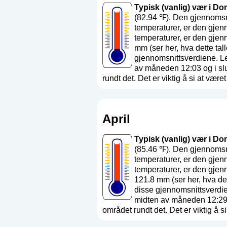
Typisk (vanlig) vær i Dom
(82.94 ℉). Den gjennomsn
temperaturer, er den gjen
temperaturer, er den gjen
mm (
ser her, hva dette tall
gjennomsnittsverdiene. L
av måneden 12:03 og i sl
rundt det. Det er viktig å si at været
April
Typisk (vanlig) vær i Dom
(85.46 ℉). Den gjennomsni
temperaturer, er den gjen
temperaturer, er den gjen
121.8 mm (
ser her, hva det
disse gjennomsnittsverdi
midten av måneden 12:29 
området rundt det. Det er viktig å si 