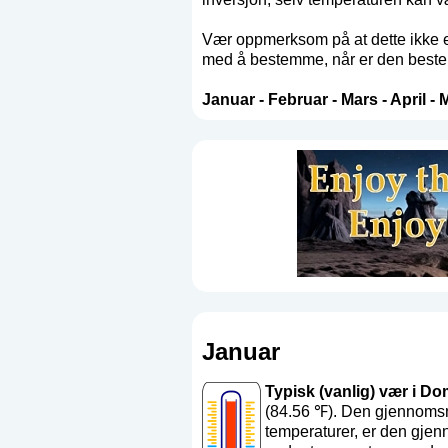
Vær oppmerksom på at dette ikke er
med å bestemme, når er den beste t
Januar
-
Februar
-
Mars
-
April
-
M
Januar
Typisk (vanlig) vær i Dom
(84.56 ℉). Den gjennomsni
temperaturer, er den gjen