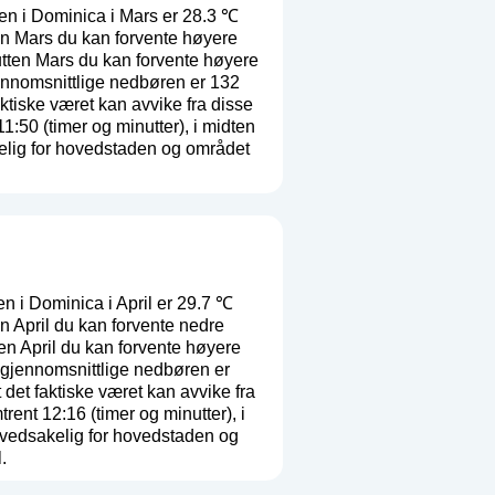
en i Dominica i Mars er 28.3 ℃
en Mars du kan forvente høyere
utten Mars du kan forvente høyere
ennomsnittlige nedbøren er 132
aktiske været kan avvike fra disse
50 (timer og minutter), i midten
elig for hovedstaden og området
 i Dominica i April er 29.7 ℃
 April du kan forvente nedre
en April du kan forvente høyere
 gjennomsnittlige nedbøren er
 det faktiske været kan avvike fra
nt 12:16 (timer og minutter), i
ovedsakelig for hovedstaden og
.