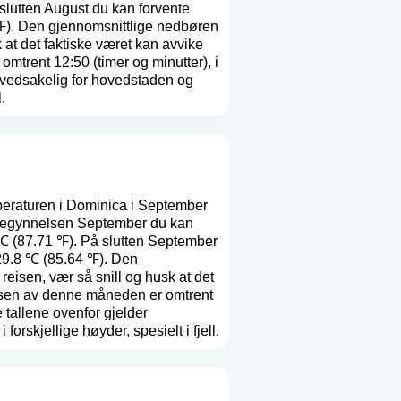
slutten August du kan forvente
 ℉). Den gjennomsnittlige nedbøren
k at det faktiske været kan avvike
trent 12:50 (timer og minutter), i
ovedsakelig for hovedstaden og
.
eraturen i Dominica i September
å begynnelsen September du kan
 ℃ (87.71 ℉). På slutten September
 29.8 ℃ (85.64 ℉). Den
 reisen, vær så snill og husk at det
lsen av denne måneden er omtrent
 tallene ovenfor gjelder
orskjellige høyder, spesielt i fjell.