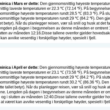
inica i Mars er dette:
Den gjennomsnittlig høyeste temperatur
ittlig laveste temperaturen er 22.3 ℃ (72.14 ℉). På begynnels
nomsnittlige høyeste temperaturen rundt 28.5 ℃ (83.3 ℉). På sl
nomsnittlige høyeste temperaturen rundt 29 ℃ (84.2 ℉). Den gj
et betyr
). Når du planlegger reisen, vær så snill og husk at det f
engden på dagen i begynnelsen av denne måneden er omtrent 11:
utten av måneden 12:16.Disse tallene ovenfor gjelder hovedsak
 kan avvike vesentlig i forskjellige høyder, spesielt i fjell.
inica i April er dette:
Den gjennomsnittlig høyeste temperaturen
ttlig laveste temperaturen er 23.1 ℃ (73.58 ℉). På begynnelsen
nomsnittlige høyeste temperaturen rundt 29 ℃ (84.2 ℉). På slutt
nomsnittlige høyeste temperaturen rundt 30.2 ℃ (86.36 ℉). Den
te tallet betyr
). Når du planlegger reisen, vær så snill og husk at
ene. Lengden på dagen i begynnelsen av denne måneden er omtre
og i slutten av måneden 12:40.Disse tallene ovenfor gjelder h
at været kan avvike vesentlig i forskjellige høyder, spesielt i fjell