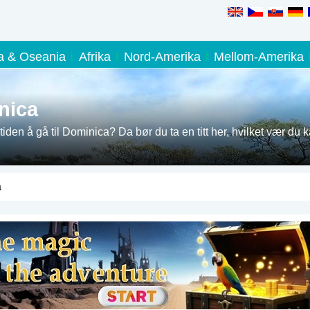
ia & Oseania
Afrika
Nord-Amerika
Mellom-Amerika
nica
tiden å gå til Dominica? Da bør du ta en titt her, hvilket vær du 
a