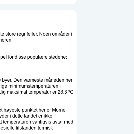
te store regnfeller. Noen områder i
meren.
mpel for disse populære stedene:
re byer. Den varmeste måneden her
tlige minimumstemperaturen i
lig maksimal temperatur er 28.3 ℃
et høyeste punktet her er Morne
der i dette landet er ikke
 at temperaturen vanligvis avtar med
esielle tilstanden termisk