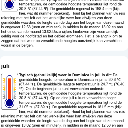
temperaturen, de gemiddelde hoogste temperatuur ligt rond de
30.8 ℃ (87.44 ℉). De gemiddelde regenval is 158.4 mm (
kijk
hier, wat dit nummer betekent
). Houd bij het plannen van uw reis
rekening met het feit dat het werkelijke weer kan afwijken van deze
gemiddelde waarden. de lengte van de dag aan het begin van deze maand
is ongeveer 12:58 (uren en minuten), in midden in de maand 13:02 en aan
het einde van de maand 13:02.Deze cijfers hierboven zijn voornamelijk
geldig voor de hoofdstad en het gebied eromheen. Het is belangrijk om te
zeggen dat het weer op verschillende hoogtes aanzienlijk kan verschillen,
vooral in de bergen.
juli
Typisch (gebruikelijk) weer in Dominica in juli is dit:
De
gemiddelde hoogste temperatuur in Dominica in juli is 30.8 ℃
(87.44 ℉). De gemiddelde laagste temperatuur is 24.7 ℃ (76.46
℉). Op de beginnen juli u kunt verwachten onderste
temperaturen, de gemiddelde hoogste temperatuur ligt rond de
30.8 ℃ (87.44 ℉). Op de eind juli u kunt verwachten hoger
temperaturen, de gemiddelde hoogste temperatuur ligt rond de
31.05 ℃ (87.89 ℉). De gemiddelde regenval is 181.5 mm (
kijk
hier, wat dit nummer betekent
). Houd bij het plannen van uw reis
rekening met het feit dat het werkelijke weer kan afwijken van deze
gemiddelde waarden. de lengte van de dag aan het begin van deze maand
is ongeveer 13:02 (uren en minuten), in midden in de maand 12:58 en aan