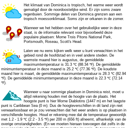
Het klimaat van Dominica is tropisch, het warme weer wordt
gematigd door de noordoostelijke wind. Er zijn soms zware
regenbuien. Sommige delen van Dominica grenzen aan een
tropisch moessonklimaat. Soms zijn er orkanen in de zomer.
Wanneer we het hebben over het gebruikelijke weer in deze
staat, is de informatie relevant voor bijvoorbeeld deze
populaire plaatsen: Morne Trois Pitons National Park,
Portsmouth, Roseau, Scott's Head.
Laten we nu eens kijken welk weer u kunt verwachten in het
gebied rond de hoofdstad en in veel andere steden. De
warmste maand hier is augustus, de gemiddelde
maximumtemperatuur is 31.3 ℃ (88.34 ℉). De gemiddelde
minimumtemperatuur in deze maand is 25.2 ℃ (77.36 ℉). De koudste
maand hier is maart, de gemiddelde maximumtemperatuur is 28.3 ℃ (82.94
℉). De gemiddelde minimumtemperatuur in deze maand is 22.3 ℃ (72.14
℉).
Wanneer u naar sommige plaatsen in Dominica reist, moet u
altijd rekening houden met de hoogte van de plaats. Het
hoogste punt is hier Morne Diablotins (1447 m) en het laagste
punt is Caribbean Sea (0 m). Dus de hoogteverschillen in dit land zijn niet
verwaarloosbaar en je zou verwachten dat het weer anders is op plaatsen in
verschillende hoogtes. Houd er rekening mee dat de temperatuur gewoonlijk
met 1.2 - 1.9 ℃ (2.2 - 3.5 ℉) per 200 m (656 ft) afneemt, afhankelijk van de
overige omstandigheden. (En we moeten hieraan toevoegen dat zelfs in de