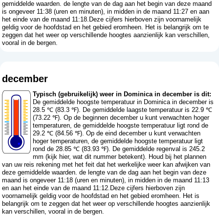
gemiddelde waarden. de lengte van de dag aan het begin van deze maand
is ongeveer 11:38 (uren en minuten), in midden in de maand 11:27 en aan
het einde van de maand 11:18.Deze cijfers hierboven zijn voornamelijk
geldig voor de hoofdstad en het gebied eromheen. Het is belangrijk om te
zeggen dat het weer op verschillende hoogtes aanzienlijk kan verschillen,
vooral in de bergen.
december
Typisch (gebruikelijk) weer in Dominica in december is dit:
De gemiddelde hoogste temperatuur in Dominica in december is
28.5 ℃ (83.3 ℉). De gemiddelde laagste temperatuur is 22.9 ℃
(73.22 ℉). Op de beginnen december u kunt verwachten hoger
temperaturen, de gemiddelde hoogste temperatuur ligt rond de
29.2 ℃ (84.56 ℉). Op de eind december u kunt verwachten
hoger temperaturen, de gemiddelde hoogste temperatuur ligt
rond de 28.85 ℃ (83.93 ℉). De gemiddelde regenval is 245.2
mm (
kijk hier, wat dit nummer betekent
). Houd bij het plannen
van uw reis rekening met het feit dat het werkelijke weer kan afwijken van
deze gemiddelde waarden. de lengte van de dag aan het begin van deze
maand is ongeveer 11:18 (uren en minuten), in midden in de maand 11:13
en aan het einde van de maand 11:12.Deze cijfers hierboven zijn
voornamelijk geldig voor de hoofdstad en het gebied eromheen. Het is
belangrijk om te zeggen dat het weer op verschillende hoogtes aanzienlijk
kan verschillen, vooral in de bergen.