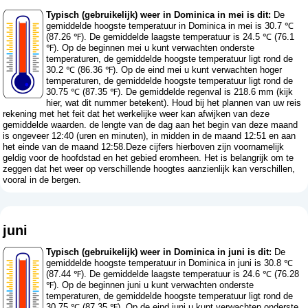
Typisch (gebruikelijk) weer in Dominica in mei is dit:
De
gemiddelde hoogste temperatuur in Dominica in mei is 30.7 ℃
(87.26 ℉). De gemiddelde laagste temperatuur is 24.5 ℃ (76.1
℉). Op de beginnen mei u kunt verwachten onderste
temperaturen, de gemiddelde hoogste temperatuur ligt rond de
30.2 ℃ (86.36 ℉). Op de eind mei u kunt verwachten hoger
temperaturen, de gemiddelde hoogste temperatuur ligt rond de
30.75 ℃ (87.35 ℉). De gemiddelde regenval is 218.6 mm (
kijk
hier, wat dit nummer betekent
). Houd bij het plannen van uw reis
rekening met het feit dat het werkelijke weer kan afwijken van deze
gemiddelde waarden. de lengte van de dag aan het begin van deze maand
is ongeveer 12:40 (uren en minuten), in midden in de maand 12:51 en aan
het einde van de maand 12:58.Deze cijfers hierboven zijn voornamelijk
geldig voor de hoofdstad en het gebied eromheen. Het is belangrijk om te
zeggen dat het weer op verschillende hoogtes aanzienlijk kan verschillen,
vooral in de bergen.
juni
Typisch (gebruikelijk) weer in Dominica in juni is dit:
De
gemiddelde hoogste temperatuur in Dominica in juni is 30.8 ℃
(87.44 ℉). De gemiddelde laagste temperatuur is 24.6 ℃ (76.28
℉). Op de beginnen juni u kunt verwachten onderste
temperaturen, de gemiddelde hoogste temperatuur ligt rond de
30.75 ℃ (87.35 ℉). Op de eind juni u kunt verwachten onderste