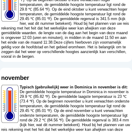
temperaturen, de gemiddelde hoogste temperatuur ligt rond de
29.8 ℃ (85.64 ℉). Op de eind oktober u kunt verwachten hoger
temperaturen, de gemiddelde hoogste temperatuur ligt rond de
29.45 ℃ (85.01 ℉). De gemiddelde regenval is 341.5 mm (
kijk
hier, wat dit nummer betekent
). Houd bij het plannen van uw reis
rekening met het feit dat het werkelijke weer kan afwijken van deze
gemiddelde waarden. de lengte van de dag aan het begin van deze maand
is ongeveer 12:03 (uren en minuten), in midden in de maand 11:50 en aan
het einde van de maand 11:38.Deze cijfers hierboven zijn voornamelijk
geldig voor de hoofdstad en het gebied eromheen. Het is belangrijk om te
zeggen dat het weer op verschillende hoogtes aanzienlijk kan verschillen,
vooral in de bergen.
november
Typisch (gebruikelijk) weer in Dominica in november is dit:
De gemiddelde hoogste temperatuur in Dominica in november is
29.9 ℃ (85.82 ℉). De gemiddelde laagste temperatuur is 23 ℃
(73.4 ℉). Op de beginnen november u kunt verwachten onderste
temperaturen, de gemiddelde hoogste temperatuur ligt rond de
29.45 ℃ (85.01 ℉). Op de eind november u kunt verwachten
onderste temperaturen, de gemiddelde hoogste temperatuur ligt
rond de 29.2 ℃ (84.56 ℉). De gemiddelde regenval is 383.4 mm
(
kijk hier, wat dit nummer betekent
). Houd bij het plannen van uw
reis rekening met het feit dat het werkelijke weer kan afwijken van deze