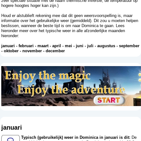
zeer speciale situatie met de naam thermische inversie, de temperatuur op
hogere hoogtes hoger kan zijn.)
Houd er alstublieft rekening mee dat dit geen weersvoorspelling is, maar
informatie over het gebruikelijke weer (gemiddeld). Dit zou u moeten helpen
beslissen, wanneer de beste tijd is om naar Dominica te gaan. Lees
hieronder meer over het typische weer in alle afzonderlijke maanden
hieronder:
januari
-
februari
-
maart
-
april
-
mei
-
juni
-
juli
-
augustus
-
september
-
oktober
-
november
-
december
januari
Typisch (gebruikelijk) weer in Dominica in januari is dit:
De