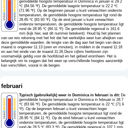
gemiddelde hoogste temperatuur in Dominica in januari is 29.2
℃ (84.56 ℉). De gemiddelde laagste temperatuur is 22.2 ℃
(71.96 ℉). Op de beginnen januari u kunt verwachten onderste
temperaturen, de gemiddelde hoogste temperatuur ligt rond de
28.85 ℃ (83.93 ℉). Op de eind januari u kunt verwachten
onderste temperaturen, de gemiddelde hoogste temperatuur ligt
rond de 28.95 ℃ (84.11 ℉). De gemiddelde regenval is 161.6
mm (
kijk hier, wat dit nummer betekent
). Houd bij het plannen
van uw reis rekening met het feit dat het werkelijke weer kan afwijken van
deze gemiddelde waarden. de lengte van de dag aan het begin van deze
maand is ongeveer 11:13 (uren en minuten), in midden in de maand 11:18
en aan het einde van de maand 11:26.Deze cijfers hierboven zijn
voornamelijk geldig voor de hoofdstad en het gebied eromheen. Het is
belangrijk om te zeggen dat het weer op verschillende hoogtes aanzienlijk
kan verschillen, vooral in de bergen.
februari
Typisch (gebruikelijk) weer in Dominica in februari is dit:
De
gemiddelde hoogste temperatuur in Dominica in februari is 28.7
℃ (83.66 ℉). De gemiddelde laagste temperatuur is 22 ℃ (71.6
℉). Op de beginnen februari u kunt verwachten hoger
temperaturen, de gemiddelde hoogste temperatuur ligt rond de
28.95 ℃ (84.11 ℉). Op de eind februari u kunt verwachten
onderste temperaturen, de gemiddelde hoogste temperatuur ligt
rond de 28.5 ℃ (83.3 ℉). De gemiddelde regenval is 107.1 mm