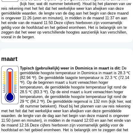
(
kijk hier, wat dit nummer betekent
). Houd bij het plannen van uw
reis rekening met het feit dat het werkelijke weer kan afwijken van deze
gemiddelde waarden. de lengte van de dag aan het begin van deze maand
is ongeveer 11:26 (uren en minuten), in midden in de maand 11:37 en aan
het einde van de maand 11:50.Deze cijfers hierboven zijn voornamelijk
geldig voor de hoofdstad en het gebied eromheen. Het is belangrijk om te
zeggen dat het weer op verschillende hoogtes aanzienlijk kan verschillen,
vooral in de bergen.
maart
Typisch (gebruikelijk) weer in Dominica in maart is dit:
De
gemiddelde hoogste temperatuur in Dominica in maart is 28.3 ℃
(82.94 ℉). De gemiddelde laagste temperatuur is 22.3 ℃ (72.14
℉). Op de beginnen maart u kunt verwachten hoger
temperaturen, de gemiddelde hoogste temperatuur ligt rond de
28.5 ℃ (83.3 ℉). Op de eind maart u kunt verwachten hoger
temperaturen, de gemiddelde hoogste temperatuur ligt rond de
29 ℃ (84.2 ℉). De gemiddelde regenval is 132 mm (
kijk hier, wat
dit nummer betekent
). Houd bij het plannen van uw reis rekening
met het feit dat het werkelijke weer kan afwijken van deze gemiddelde
waarden. de lengte van de dag aan het begin van deze maand is ongeveer
11:50 (uren en minuten), in midden in de maand 12:03 en aan het einde van
de maand 12:16.Deze cijfers hierboven zijn voornamelijk geldig voor de
hoofdstad en het gebied eromheen. Het is belangrijk om te zeggen dat het