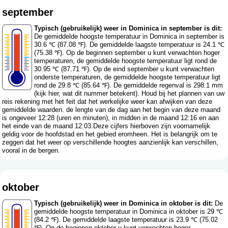
september
Typisch (gebruikelijk) weer in Dominica in september is dit:
De gemiddelde hoogste temperatuur in Dominica in september is
30.6 ℃ (87.08 ℉). De gemiddelde laagste temperatuur is 24.1 ℃
(75.38 ℉). Op de beginnen september u kunt verwachten hoger
temperaturen, de gemiddelde hoogste temperatuur ligt rond de
30.95 ℃ (87.71 ℉). Op de eind september u kunt verwachten
onderste temperaturen, de gemiddelde hoogste temperatuur ligt
rond de 29.8 ℃ (85.64 ℉). De gemiddelde regenval is 298.1 mm
(
kijk hier, wat dit nummer betekent
). Houd bij het plannen van uw
reis rekening met het feit dat het werkelijke weer kan afwijken van deze
gemiddelde waarden. de lengte van de dag aan het begin van deze maand
is ongeveer 12:28 (uren en minuten), in midden in de maand 12:16 en aan
het einde van de maand 12:03.Deze cijfers hierboven zijn voornamelijk
geldig voor de hoofdstad en het gebied eromheen. Het is belangrijk om te
zeggen dat het weer op verschillende hoogtes aanzienlijk kan verschillen,
vooral in de bergen.
oktober
Typisch (gebruikelijk) weer in Dominica in oktober is dit:
De
gemiddelde hoogste temperatuur in Dominica in oktober is 29 ℃
(84.2 ℉). De gemiddelde laagste temperatuur is 23.9 ℃ (75.02
℉). Op de beginnen oktober u kunt verwachten hoger