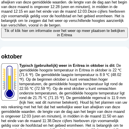
afwijken van deze gemiddelde waarden. de lengte van de dag aan het begin
van deze maand is ongeveer 12:28 (uren en minuten), in midden in de
maand 12:15 en aan het einde van de maand 12:03.Deze cijfers hierboven
zijn voornamelijk geldig voor de hoofdstad en het gebied eromheen. Het is
belangrijk om te zeggen dat het weer op verschillende hoogtes aanzienlijk
kan verschillen, vooral in de bergen.
Tik of klik hier om informatie over het weer op meer plaatsen te bekijken
in Eritrea
oktober
Typisch (gebruikelijk) weer in Eritrea in oktober is dit:
De
gemiddelde hoogste temperatuur in Eritrea in oktober is 22 ℃
(71.6 ℉). De gemiddelde laagste temperatuur is 8.9 ℃ (48.02
℉). Op de beginnen oktober u kunt verwachten hoger
temperaturen, de gemiddelde hoogste temperatuur ligt rond de
22.55 ℃ (72.59 ℉). Op de eind oktober u kunt verwachten
onderste temperaturen, de gemiddelde hoogste temperatuur ligt
rond de 21.75 ℃ (71.15 ℉). De gemiddelde regenval is 11.9 mm
(
kijk hier, wat dit nummer betekent
). Houd bij het plannen van uw
reis rekening met het feit dat het werkelijke weer kan afwijken van deze
gemiddelde waarden. de lengte van de dag aan het begin van deze maand
is ongeveer 12:03 (uren en minuten), in midden in de maand 11:50 en aan
het einde van de maand 11:38.Deze cijfers hierboven zijn voornamelijk
geldig voor de hoofdstad en het gebied eromheen. Het is belangrijk om te