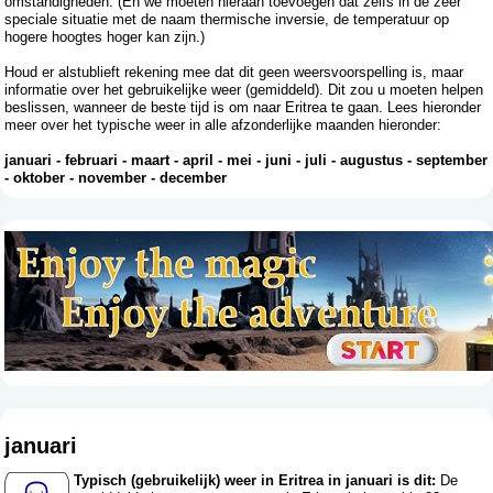
omstandigheden. (En we moeten hieraan toevoegen dat zelfs in de zeer
speciale situatie met de naam thermische inversie, de temperatuur op
hogere hoogtes hoger kan zijn.)
Houd er alstublieft rekening mee dat dit geen weersvoorspelling is, maar
informatie over het gebruikelijke weer (gemiddeld). Dit zou u moeten helpen
beslissen, wanneer de beste tijd is om naar Eritrea te gaan. Lees hieronder
meer over het typische weer in alle afzonderlijke maanden hieronder:
januari
-
februari
-
maart
-
april
-
mei
-
juni
-
juli
-
augustus
-
september
-
oktober
-
november
-
december
januari
Typisch (gebruikelijk) weer in Eritrea in januari is dit:
De