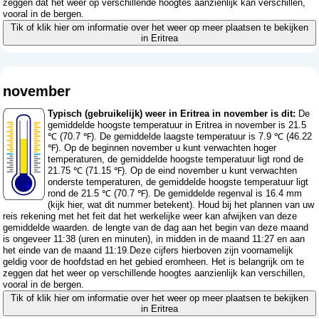
zeggen dat het weer op verschillende hoogtes aanzienlijk kan verschillen,
vooral in de bergen.
Tik of klik hier om informatie over het weer op meer plaatsen te bekijken
in Eritrea
november
Typisch (gebruikelijk) weer in Eritrea in november is dit:
De
gemiddelde hoogste temperatuur in Eritrea in november is 21.5
℃ (70.7 ℉). De gemiddelde laagste temperatuur is 7.9 ℃ (46.22
℉). Op de beginnen november u kunt verwachten hoger
temperaturen, de gemiddelde hoogste temperatuur ligt rond de
21.75 ℃ (71.15 ℉). Op de eind november u kunt verwachten
onderste temperaturen, de gemiddelde hoogste temperatuur ligt
rond de 21.5 ℃ (70.7 ℉). De gemiddelde regenval is 16.4 mm
(
kijk hier, wat dit nummer betekent
). Houd bij het plannen van uw
reis rekening met het feit dat het werkelijke weer kan afwijken van deze
gemiddelde waarden. de lengte van de dag aan het begin van deze maand
is ongeveer 11:38 (uren en minuten), in midden in de maand 11:27 en aan
het einde van de maand 11:19.Deze cijfers hierboven zijn voornamelijk
geldig voor de hoofdstad en het gebied eromheen. Het is belangrijk om te
zeggen dat het weer op verschillende hoogtes aanzienlijk kan verschillen,
vooral in de bergen.
Tik of klik hier om informatie over het weer op meer plaatsen te bekijken
in Eritrea