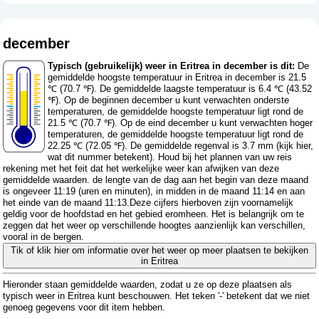
december
Typisch (gebruikelijk) weer in Eritrea in december is dit:
De
gemiddelde hoogste temperatuur in Eritrea in december is 21.5
℃ (70.7 ℉). De gemiddelde laagste temperatuur is 6.4 ℃ (43.52
℉). Op de beginnen december u kunt verwachten onderste
temperaturen, de gemiddelde hoogste temperatuur ligt rond de
21.5 ℃ (70.7 ℉). Op de eind december u kunt verwachten hoger
temperaturen, de gemiddelde hoogste temperatuur ligt rond de
22.25 ℃ (72.05 ℉). De gemiddelde regenval is 3.7 mm (
kijk hier,
wat dit nummer betekent
). Houd bij het plannen van uw reis
rekening met het feit dat het werkelijke weer kan afwijken van deze
gemiddelde waarden. de lengte van de dag aan het begin van deze maand
is ongeveer 11:19 (uren en minuten), in midden in de maand 11:14 en aan
het einde van de maand 11:13.Deze cijfers hierboven zijn voornamelijk
geldig voor de hoofdstad en het gebied eromheen. Het is belangrijk om te
zeggen dat het weer op verschillende hoogtes aanzienlijk kan verschillen,
vooral in de bergen.
Tik of klik hier om informatie over het weer op meer plaatsen te bekijken
in Eritrea
Hieronder staan ​​gemiddelde waarden, zodat u ze op deze plaatsen als
typisch weer in Eritrea kunt beschouwen. Het teken '-' betekent dat we niet
genoeg gegevens voor dit item hebben.