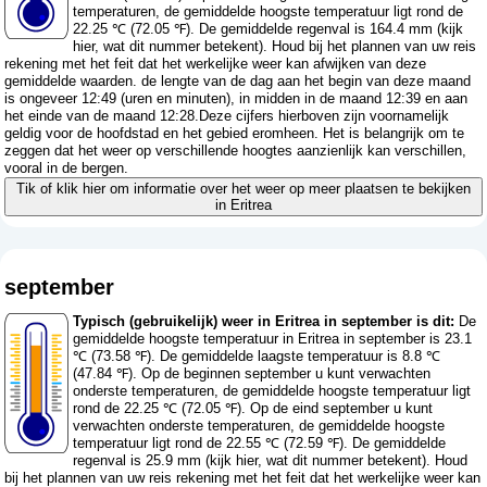
temperaturen, de gemiddelde hoogste temperatuur ligt rond de
22.25 ℃ (72.05 ℉). De gemiddelde regenval is 164.4 mm (
kijk
hier, wat dit nummer betekent
). Houd bij het plannen van uw reis
rekening met het feit dat het werkelijke weer kan afwijken van deze
gemiddelde waarden. de lengte van de dag aan het begin van deze maand
is ongeveer 12:49 (uren en minuten), in midden in de maand 12:39 en aan
het einde van de maand 12:28.Deze cijfers hierboven zijn voornamelijk
geldig voor de hoofdstad en het gebied eromheen. Het is belangrijk om te
zeggen dat het weer op verschillende hoogtes aanzienlijk kan verschillen,
vooral in de bergen.
Tik of klik hier om informatie over het weer op meer plaatsen te bekijken
in Eritrea
september
Typisch (gebruikelijk) weer in Eritrea in september is dit:
De
gemiddelde hoogste temperatuur in Eritrea in september is 23.1
℃ (73.58 ℉). De gemiddelde laagste temperatuur is 8.8 ℃
(47.84 ℉). Op de beginnen september u kunt verwachten
onderste temperaturen, de gemiddelde hoogste temperatuur ligt
rond de 22.25 ℃ (72.05 ℉). Op de eind september u kunt
verwachten onderste temperaturen, de gemiddelde hoogste
temperatuur ligt rond de 22.55 ℃ (72.59 ℉). De gemiddelde
regenval is 25.9 mm (
kijk hier, wat dit nummer betekent
). Houd
bij het plannen van uw reis rekening met het feit dat het werkelijke weer kan