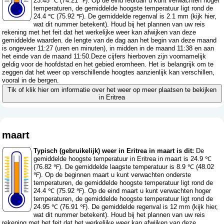
23.45 ℃ (74.21 ℉). Op de eind februari u kunt verwachten hoger
temperaturen, de gemiddelde hoogste temperatuur ligt rond de
24.4 ℃ (75.92 ℉). De gemiddelde regenval is 2.1 mm (
kijk hier,
wat dit nummer betekent
). Houd bij het plannen van uw reis
rekening met het feit dat het werkelijke weer kan afwijken van deze
gemiddelde waarden. de lengte van de dag aan het begin van deze maand
is ongeveer 11:27 (uren en minuten), in midden in de maand 11:38 en aan
het einde van de maand 11:50.Deze cijfers hierboven zijn voornamelijk
geldig voor de hoofdstad en het gebied eromheen. Het is belangrijk om te
zeggen dat het weer op verschillende hoogtes aanzienlijk kan verschillen,
vooral in de bergen.
Tik of klik hier om informatie over het weer op meer plaatsen te bekijken
in Eritrea
maart
Typisch (gebruikelijk) weer in Eritrea in maart is dit:
De
gemiddelde hoogste temperatuur in Eritrea in maart is 24.9 ℃
(76.82 ℉). De gemiddelde laagste temperatuur is 8.9 ℃ (48.02
℉). Op de beginnen maart u kunt verwachten onderste
temperaturen, de gemiddelde hoogste temperatuur ligt rond de
24.4 ℃ (75.92 ℉). Op de eind maart u kunt verwachten hoger
temperaturen, de gemiddelde hoogste temperatuur ligt rond de
24.95 ℃ (76.91 ℉). De gemiddelde regenval is 12 mm (
kijk hier,
wat dit nummer betekent
). Houd bij het plannen van uw reis
rekening met het feit dat het werkelijke weer kan afwijken van deze