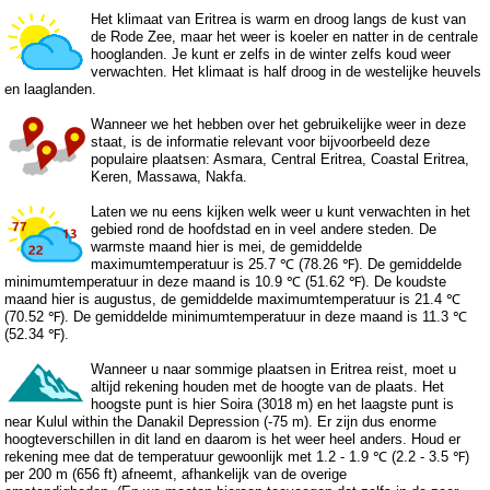
Het klimaat van Eritrea is warm en droog langs de kust van
de Rode Zee, maar het weer is koeler en natter in de centrale
hooglanden. Je kunt er zelfs in de winter zelfs koud weer
verwachten. Het klimaat is half droog in de westelijke heuvels
en laaglanden.
Wanneer we het hebben over het gebruikelijke weer in deze
staat, is de informatie relevant voor bijvoorbeeld deze
populaire plaatsen: Asmara, Central Eritrea, Coastal Eritrea,
Keren, Massawa, Nakfa.
Laten we nu eens kijken welk weer u kunt verwachten in het
gebied rond de hoofdstad en in veel andere steden. De
warmste maand hier is mei, de gemiddelde
maximumtemperatuur is 25.7 ℃ (78.26 ℉). De gemiddelde
minimumtemperatuur in deze maand is 10.9 ℃ (51.62 ℉). De koudste
maand hier is augustus, de gemiddelde maximumtemperatuur is 21.4 ℃
(70.52 ℉). De gemiddelde minimumtemperatuur in deze maand is 11.3 ℃
(52.34 ℉).
Wanneer u naar sommige plaatsen in Eritrea reist, moet u
altijd rekening houden met de hoogte van de plaats. Het
hoogste punt is hier Soira (3018 m) en het laagste punt is
near Kulul within the Danakil Depression (-75 m). Er zijn dus enorme
hoogteverschillen in dit land en daarom is het weer heel anders. Houd er
rekening mee dat de temperatuur gewoonlijk met 1.2 - 1.9 ℃ (2.2 - 3.5 ℉)
per 200 m (656 ft) afneemt, afhankelijk van de overige