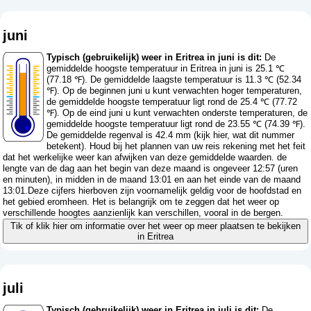
juni
Typisch (gebruikelijk) weer in Eritrea in juni is dit:
De
gemiddelde hoogste temperatuur in Eritrea in juni is 25.1 ℃
(77.18 ℉). De gemiddelde laagste temperatuur is 11.3 ℃ (52.34
℉). Op de beginnen juni u kunt verwachten hoger temperaturen,
de gemiddelde hoogste temperatuur ligt rond de 25.4 ℃ (77.72
℉). Op de eind juni u kunt verwachten onderste temperaturen, de
gemiddelde hoogste temperatuur ligt rond de 23.55 ℃ (74.39 ℉).
De gemiddelde regenval is 42.4 mm (
kijk hier, wat dit nummer
betekent
). Houd bij het plannen van uw reis rekening met het feit
dat het werkelijke weer kan afwijken van deze gemiddelde waarden. de
lengte van de dag aan het begin van deze maand is ongeveer 12:57 (uren
en minuten), in midden in de maand 13:01 en aan het einde van de maand
13:01.Deze cijfers hierboven zijn voornamelijk geldig voor de hoofdstad en
het gebied eromheen. Het is belangrijk om te zeggen dat het weer op
verschillende hoogtes aanzienlijk kan verschillen, vooral in de bergen.
Tik of klik hier om informatie over het weer op meer plaatsen te bekijken
in Eritrea
juli
Typisch (gebruikelijk) weer in Eritrea in juli is dit:
De