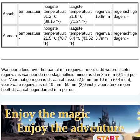
hoogste
laagste
temperatuur:
temperatuur:
temperatuur:
regenval:
regenachtige
Assab
-
31.2 ℃
21.8 ℃
16.9mm
dagen: -
(88.16 ℉)
(71.24 ℉)
hoogste
laagste
temperatuur:
temperatuur:
temperatuur:
regenval:
regenachtige
Asmara
-
21.5 ℃ (70.7
6.4 ℃ (43.52
3.7mm
dagen: -
℉)
℉)
Wanneer u leest over het aantal mm regenval, moet u dit weten: Lichte
regenval is wanneer de neerslagsnelheid minder is dan 2,5 mm (0,1 in) per
uur. Voor matige regen is dit aantal tussen 2,5 mm en 10 mm (0,4 inch),
voor zware regenval is dit 10 mm - 50 mm (2,0 inch). Zeer sterke regen
heeft dit aantal hoger dan 50 mm per uur.