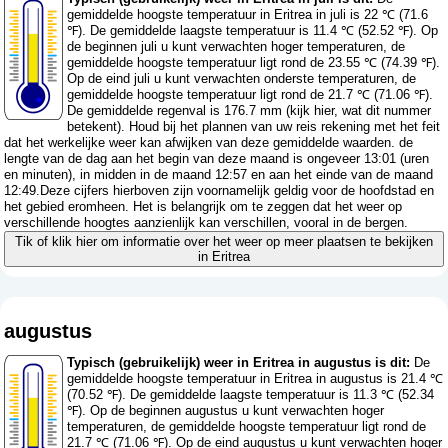
gemiddelde hoogste temperatuur in Eritrea in juli is 22 ℃ (71.6
℉). De gemiddelde laagste temperatuur is 11.4 ℃ (52.52 ℉). Op
de beginnen juli u kunt verwachten hoger temperaturen, de
gemiddelde hoogste temperatuur ligt rond de 23.55 ℃ (74.39 ℉).
Op de eind juli u kunt verwachten onderste temperaturen, de
gemiddelde hoogste temperatuur ligt rond de 21.7 ℃ (71.06 ℉).
De gemiddelde regenval is 176.7 mm (
kijk hier, wat dit nummer
betekent
). Houd bij het plannen van uw reis rekening met het feit
dat het werkelijke weer kan afwijken van deze gemiddelde waarden. de
lengte van de dag aan het begin van deze maand is ongeveer 13:01 (uren
en minuten), in midden in de maand 12:57 en aan het einde van de maand
12:49.Deze cijfers hierboven zijn voornamelijk geldig voor de hoofdstad en
het gebied eromheen. Het is belangrijk om te zeggen dat het weer op
verschillende hoogtes aanzienlijk kan verschillen, vooral in de bergen.
Tik of klik hier om informatie over het weer op meer plaatsen te bekijken
in Eritrea
augustus
Typisch (gebruikelijk) weer in Eritrea in augustus is dit:
De
gemiddelde hoogste temperatuur in Eritrea in augustus is 21.4 ℃
(70.52 ℉). De gemiddelde laagste temperatuur is 11.3 ℃ (52.34
℉). Op de beginnen augustus u kunt verwachten hoger
temperaturen, de gemiddelde hoogste temperatuur ligt rond de
21.7 ℃ (71.06 ℉). Op de eind augustus u kunt verwachten hoger