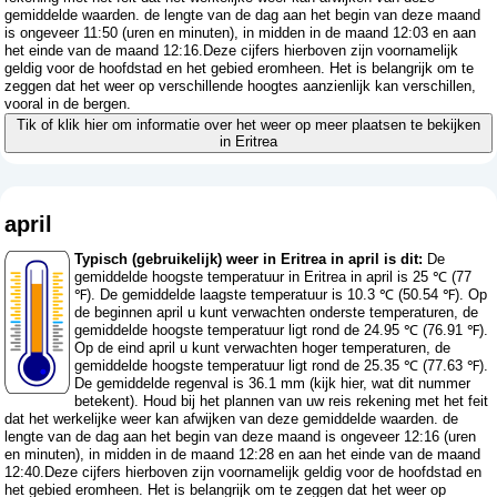
gemiddelde waarden. de lengte van de dag aan het begin van deze maand
is ongeveer 11:50 (uren en minuten), in midden in de maand 12:03 en aan
het einde van de maand 12:16.Deze cijfers hierboven zijn voornamelijk
geldig voor de hoofdstad en het gebied eromheen. Het is belangrijk om te
zeggen dat het weer op verschillende hoogtes aanzienlijk kan verschillen,
vooral in de bergen.
Tik of klik hier om informatie over het weer op meer plaatsen te bekijken
in Eritrea
april
Typisch (gebruikelijk) weer in Eritrea in april is dit:
De
gemiddelde hoogste temperatuur in Eritrea in april is 25 ℃ (77
℉). De gemiddelde laagste temperatuur is 10.3 ℃ (50.54 ℉). Op
de beginnen april u kunt verwachten onderste temperaturen, de
gemiddelde hoogste temperatuur ligt rond de 24.95 ℃ (76.91 ℉).
Op de eind april u kunt verwachten hoger temperaturen, de
gemiddelde hoogste temperatuur ligt rond de 25.35 ℃ (77.63 ℉).
De gemiddelde regenval is 36.1 mm (
kijk hier, wat dit nummer
betekent
). Houd bij het plannen van uw reis rekening met het feit
dat het werkelijke weer kan afwijken van deze gemiddelde waarden. de
lengte van de dag aan het begin van deze maand is ongeveer 12:16 (uren
en minuten), in midden in de maand 12:28 en aan het einde van de maand
12:40.Deze cijfers hierboven zijn voornamelijk geldig voor de hoofdstad en
het gebied eromheen. Het is belangrijk om te zeggen dat het weer op