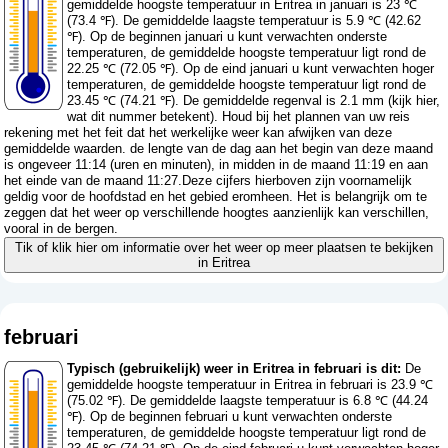
gemiddelde hoogste temperatuur in Eritrea in januari is 23 ℃
(73.4 ℉). De gemiddelde laagste temperatuur is 5.9 ℃ (42.62
℉). Op de beginnen januari u kunt verwachten onderste
temperaturen, de gemiddelde hoogste temperatuur ligt rond de
22.25 ℃ (72.05 ℉). Op de eind januari u kunt verwachten hoger
temperaturen, de gemiddelde hoogste temperatuur ligt rond de
23.45 ℃ (74.21 ℉). De gemiddelde regenval is 2.1 mm (
kijk hier,
wat dit nummer betekent
). Houd bij het plannen van uw reis
rekening met het feit dat het werkelijke weer kan afwijken van deze
gemiddelde waarden. de lengte van de dag aan het begin van deze maand
is ongeveer 11:14 (uren en minuten), in midden in de maand 11:19 en aan
het einde van de maand 11:27.Deze cijfers hierboven zijn voornamelijk
geldig voor de hoofdstad en het gebied eromheen. Het is belangrijk om te
zeggen dat het weer op verschillende hoogtes aanzienlijk kan verschillen,
vooral in de bergen.
Tik of klik hier om informatie over het weer op meer plaatsen te bekijken
in Eritrea
februari
Typisch (gebruikelijk) weer in Eritrea in februari is dit:
De
gemiddelde hoogste temperatuur in Eritrea in februari is 23.9 ℃
(75.02 ℉). De gemiddelde laagste temperatuur is 6.8 ℃ (44.24
℉). Op de beginnen februari u kunt verwachten onderste
temperaturen, de gemiddelde hoogste temperatuur ligt rond de