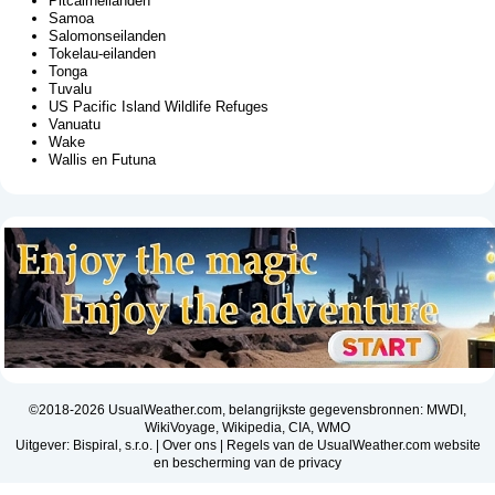
Pitcairneilanden
Samoa
Salomonseilanden
Tokelau-eilanden
Tonga
Tuvalu
US Pacific Island Wildlife Refuges
Vanuatu
Wake
Wallis en Futuna
©2018-2026 UsualWeather.com, belangrijkste gegevensbronnen: MWDI,
WikiVoyage, Wikipedia, CIA, WMO
Uitgever: Bispiral, s.r.o. |
Over ons
|
Regels van de UsualWeather.com website
en bescherming van de privacy