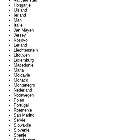
Vaticaanstad
Hongarije
IJsland
Ierland
Man
Italië
Jan Mayen
Jersey
Kosovo
Letland
Liechtenstein
Litouwen
Luxemburg
Macedonië
Malta
Moldavië
Monaco
Montenegro
Nederland
Noorwegen
Polen
Portugal
Roemenië
San Marino
Servië
Slowakije
Slovenië
Spanje