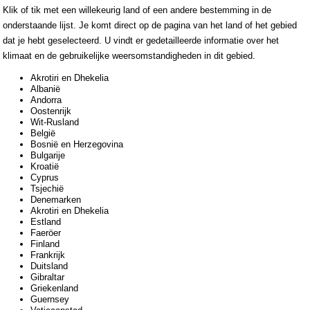
Klik of tik met een willekeurig land of een andere bestemming in de
onderstaande lijst. Je komt direct op de pagina van het land of het gebied
dat je hebt geselecteerd. U vindt er gedetailleerde informatie over het
klimaat en de gebruikelijke weersomstandigheden in dit gebied.
Akrotiri en Dhekelia
Albanië
Andorra
Oostenrijk
Wit-Rusland
België
Bosnië en Herzegovina
Bulgarije
Kroatië
Cyprus
Tsjechië
Denemarken
Akrotiri en Dhekelia
Estland
Faeröer
Finland
Frankrijk
Duitsland
Gibraltar
Griekenland
Guernsey