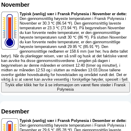
November
Typisk (vanlig) vær i Fransk Polynesia i November er dette:
Den gjennomsnittlig høyeste temperaturen i Fransk Polynesia i
November er 30.3 ℃ (86.54 ℉). Den gjennomsnittlig laveste
temperaturen er 23.3 ℃ (73.94 ℉). På begynnelsen November
du kan forvente nedre temperaturer, er den gjennomsnittlige
høyeste temperaturen rundt 30 ℃ (86 ℉). På slutten November
du kan forvente nedre temperaturer, er den gjennomsnittlige
høyeste temperaturen rundt 29.95 ℃ (85.91 ℉). Den
gjennomsnittlige nedbøren er 158.6 mm (
ser her, hva dette tallet
betyr
). Når du planlegger reisen, vær så snill og husk at det faktiske været
kan avvike fra disse gjennomsnittsverdiene. Lengden på dagen i
begynnelsen av denne måneden er omtrent 12:40 (timer og minutter), i
midten av måneden 12:53 og i slutten av måneden 13:03.Disse tallene
ovenfor gjelder hovedsakelig for hovedstaden og området rundt det. Det er
viktig å si at været kan avvike vesentlig i forskjellige høyder, spesielt i fjell.
Trykk eller klikk her for å se informasjon om været flere steder i Fransk
Polynesia
Desember
Typisk (vanlig) vær i Fransk Polynesia i Desember er dette:
Den gjennomsnittlig høyeste temperaturen i Fransk Polynesia i
Desember er 29.6 ℃ (85.28 ℉). Den gjennomsnittlig laveste