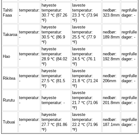
høyeste
laveste
Tahiti
temperatur:
temperatur:
temperatur:
nedbør:
regnfulle
Faaa
-
30.7 ℃ (87.26
23.3 ℃ (73.94
323.8mm
dager: -
℉)
℉)
høyeste
laveste
temperatur:
temperatur:
temperatur:
nedbør:
regnfulle
Takaroa
-
30.5 ℃ (86.9
25.5 ℃ (77.9
189.8mm
dager: -
℉)
℉)
høyeste
laveste
temperatur:
temperatur:
temperatur:
nedbør:
regnfulle
Hao
-
28.9 ℃ (84.02
24.5 ℃ (76.1
192.8mm
dager: -
℉)
℉)
høyeste
laveste
temperatur:
temperatur:
temperatur:
nedbør:
regnfulle
Rikitea
-
27.5 ℃ (81.5
21.8 ℃ (71.24
206mm
dager: -
℉)
℉)
laveste
temperatur:
høyeste
temperatur:
nedbør:
regnfulle
Rurutu
-
temperatur: -
21.7 ℃ (71.06
201.8mm
dager: -
℉)
høyeste
laveste
temperatur:
temperatur:
temperatur:
nedbør:
regnfulle
Tubuai
-
27.7 ℃ (81.86
22.2 ℃ (71.96
187.1mm
dager: -
℉)
℉)