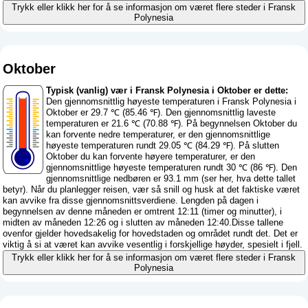
Trykk eller klikk her for å se informasjon om været flere steder i Fransk
Polynesia
Oktober
Typisk (vanlig) vær i Fransk Polynesia i Oktober er dette:
Den gjennomsnittlig høyeste temperaturen i Fransk Polynesia i
Oktober er 29.7 ℃ (85.46 ℉). Den gjennomsnittlig laveste
temperaturen er 21.6 ℃ (70.88 ℉). På begynnelsen Oktober du
kan forvente nedre temperaturer, er den gjennomsnittlige
høyeste temperaturen rundt 29.05 ℃ (84.29 ℉). På slutten
Oktober du kan forvente høyere temperaturer, er den
gjennomsnittlige høyeste temperaturen rundt 30 ℃ (86 ℉). Den
gjennomsnittlige nedbøren er 93.1 mm (
ser her, hva dette tallet
betyr
). Når du planlegger reisen, vær så snill og husk at det faktiske været
kan avvike fra disse gjennomsnittsverdiene. Lengden på dagen i
begynnelsen av denne måneden er omtrent 12:11 (timer og minutter), i
midten av måneden 12:26 og i slutten av måneden 12:40.Disse tallene
ovenfor gjelder hovedsakelig for hovedstaden og området rundt det. Det er
viktig å si at været kan avvike vesentlig i forskjellige høyder, spesielt i fjell.
Trykk eller klikk her for å se informasjon om været flere steder i Fransk
Polynesia