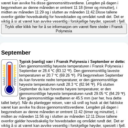
været kan avvike fra disse gjennomsnittsverdiene. Lengden på dagen i
begynnelsen av denne måneden er omtrent 11:18 (timer og minutter), i
midten av måneden 11:29 og i slutten av måneden 11:42.Disse tallene
ovenfor gjelder hovedsakelig for hovedstaden og området rundt det. Det er
viktig å si at været kan avvike vesentlig i forskjellige høyder, spesielt i fjell.
Trykk eller klikk her for å se informasjon om været flere steder i Fransk
Polynesia
September
Typisk (vanlig) vær i Fransk Polynesia i September er dette:
Den gjennomsnittlig høyeste temperaturen i Fransk Polynesia i
September er 28.4 ℃ (83.12 ℉). Den gjennomsnittlig laveste
temperaturen er 20.7 ℃ (69.26 ℉). På begynnelsen September
du kan forvente nedre temperaturer, er den gjennomsnittlige
høyeste temperaturen rundt 28.3 ℃ (82.94 ℉). På slutten
September du kan forvente høyere temperaturer, er den
gjennomsnittlige høyeste temperaturen rundt 29.05 ℃ (84.29 ℉).
Den gjennomsnittlige nedbøren er 45.5 mm (
ser her, hva dette
tallet betyr
). Når du planlegger reisen, vær så snill og husk at det faktiske
været kan avvike fra disse gjennomsnittsverdiene. Lengden på dagen i
begynnelsen av denne måneden er omtrent 11:42 (timer og minutter), i
midten av måneden 11:56 og i slutten av måneden 12:11.Disse tallene
ovenfor gjelder hovedsakelig for hovedstaden og området rundt det. Det er
viktig å si at været kan avvike vesentlig i forskjellige høyder, spesielt i fjell.