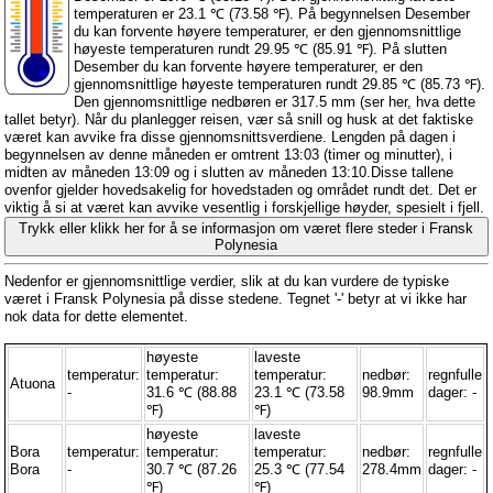
temperaturen er 23.1 ℃ (73.58 ℉). På begynnelsen Desember
du kan forvente høyere temperaturer, er den gjennomsnittlige
høyeste temperaturen rundt 29.95 ℃ (85.91 ℉). På slutten
Desember du kan forvente høyere temperaturer, er den
gjennomsnittlige høyeste temperaturen rundt 29.85 ℃ (85.73 ℉).
Den gjennomsnittlige nedbøren er 317.5 mm (
ser her, hva dette
tallet betyr
). Når du planlegger reisen, vær så snill og husk at det faktiske
været kan avvike fra disse gjennomsnittsverdiene. Lengden på dagen i
begynnelsen av denne måneden er omtrent 13:03 (timer og minutter), i
midten av måneden 13:09 og i slutten av måneden 13:10.Disse tallene
ovenfor gjelder hovedsakelig for hovedstaden og området rundt det. Det er
viktig å si at været kan avvike vesentlig i forskjellige høyder, spesielt i fjell.
Trykk eller klikk her for å se informasjon om været flere steder i Fransk
Polynesia
Nedenfor er gjennomsnittlige verdier, slik at du kan vurdere de typiske
været i Fransk Polynesia på disse stedene. Tegnet '-' betyr at vi ikke har
nok data for dette elementet.
høyeste
laveste
temperatur:
temperatur:
temperatur:
nedbør:
regnfulle
Atuona
-
31.6 ℃ (88.88
23.1 ℃ (73.58
98.9mm
dager: -
℉)
℉)
høyeste
laveste
Bora
temperatur:
temperatur:
temperatur:
nedbør:
regnfulle
Bora
-
30.7 ℃ (87.26
25.3 ℃ (77.54
278.4mm
dager: -
℉)
℉)