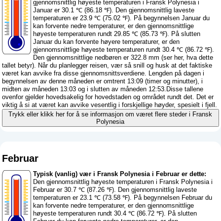
gjennomsnittlig høyeste temperaturen i Fransk Polynesia i
Januar er 30.1 ℃ (86.18 ℉). Den gjennomsnittlig laveste
temperaturen er 23.9 ℃ (75.02 ℉). På begynnelsen Januar du
kan forvente nedre temperaturer, er den gjennomsnittlige
høyeste temperaturen rundt 29.85 ℃ (85.73 ℉). På slutten
Januar du kan forvente høyere temperaturer, er den
gjennomsnittlige høyeste temperaturen rundt 30.4 ℃ (86.72 ℉).
Den gjennomsnittlige nedbøren er 322.8 mm (
ser her, hva dette
tallet betyr
). Når du planlegger reisen, vær så snill og husk at det faktiske
været kan avvike fra disse gjennomsnittsverdiene. Lengden på dagen i
begynnelsen av denne måneden er omtrent 13:09 (timer og minutter), i
midten av måneden 13:03 og i slutten av måneden 12:53.Disse tallene
ovenfor gjelder hovedsakelig for hovedstaden og området rundt det. Det er
viktig å si at været kan avvike vesentlig i forskjellige høyder, spesielt i fjell.
Trykk eller klikk her for å se informasjon om været flere steder i Fransk
Polynesia
Februar
Typisk (vanlig) vær i Fransk Polynesia i Februar er dette:
Den gjennomsnittlig høyeste temperaturen i Fransk Polynesia i
Februar er 30.7 ℃ (87.26 ℉). Den gjennomsnittlig laveste
temperaturen er 23.1 ℃ (73.58 ℉). På begynnelsen Februar du
kan forvente nedre temperaturer, er den gjennomsnittlige
høyeste temperaturen rundt 30.4 ℃ (86.72 ℉). På slutten