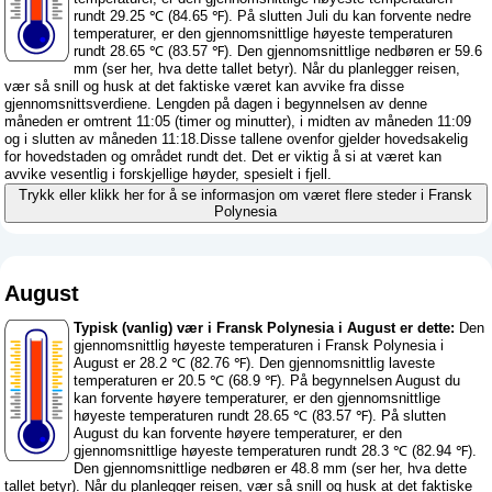
rundt 29.25 ℃ (84.65 ℉). På slutten Juli du kan forvente nedre
temperaturer, er den gjennomsnittlige høyeste temperaturen
rundt 28.65 ℃ (83.57 ℉). Den gjennomsnittlige nedbøren er 59.6
mm (
ser her, hva dette tallet betyr
). Når du planlegger reisen,
vær så snill og husk at det faktiske været kan avvike fra disse
gjennomsnittsverdiene. Lengden på dagen i begynnelsen av denne
måneden er omtrent 11:05 (timer og minutter), i midten av måneden 11:09
og i slutten av måneden 11:18.Disse tallene ovenfor gjelder hovedsakelig
for hovedstaden og området rundt det. Det er viktig å si at været kan
avvike vesentlig i forskjellige høyder, spesielt i fjell.
Trykk eller klikk her for å se informasjon om været flere steder i Fransk
Polynesia
August
Typisk (vanlig) vær i Fransk Polynesia i August er dette:
Den
gjennomsnittlig høyeste temperaturen i Fransk Polynesia i
August er 28.2 ℃ (82.76 ℉). Den gjennomsnittlig laveste
temperaturen er 20.5 ℃ (68.9 ℉). På begynnelsen August du
kan forvente høyere temperaturer, er den gjennomsnittlige
høyeste temperaturen rundt 28.65 ℃ (83.57 ℉). På slutten
August du kan forvente høyere temperaturer, er den
gjennomsnittlige høyeste temperaturen rundt 28.3 ℃ (82.94 ℉).
Den gjennomsnittlige nedbøren er 48.8 mm (
ser her, hva dette
tallet betyr
). Når du planlegger reisen, vær så snill og husk at det faktiske