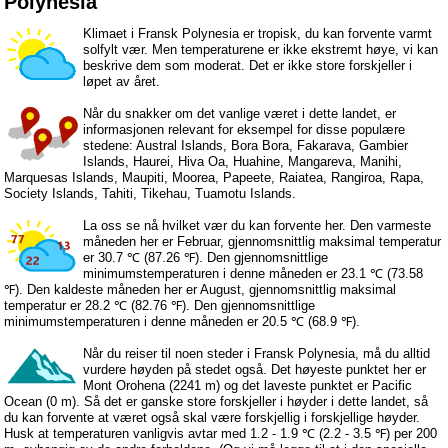
Polynesia
Klimaet i Fransk Polynesia er tropisk, du kan forvente varmt
solfylt vær. Men temperaturene er ikke ekstremt høye, vi kan
beskrive dem som moderat. Det er ikke store forskjeller i
løpet av året.
Når du snakker om det vanlige været i dette landet, er
informasjonen relevant for eksempel for disse populære
stedene: Austral Islands, Bora Bora, Fakarava, Gambier
Islands, Haurei, Hiva Oa, Huahine, Mangareva, Manihi,
Marquesas Islands, Maupiti, Moorea, Papeete, Raiatea, Rangiroa, Rapa,
Society Islands, Tahiti, Tikehau, Tuamotu Islands.
La oss se nå hvilket vær du kan forvente her. Den varmeste
måneden her er Februar, gjennomsnittlig maksimal temperatur
er 30.7 ℃ (87.26 ℉). Den gjennomsnittlige
minimumstemperaturen i denne måneden er 23.1 ℃ (73.58
℉). Den kaldeste måneden her er August, gjennomsnittlig maksimal
temperatur er 28.2 ℃ (82.76 ℉). Den gjennomsnittlige
minimumstemperaturen i denne måneden er 20.5 ℃ (68.9 ℉).
Når du reiser til noen steder i Fransk Polynesia, må du alltid
vurdere høyden på stedet også. Det høyeste punktet her er
Mont Orohena (2241 m) og det laveste punktet er Pacific
Ocean (0 m). Så det er ganske store forskjeller i høyder i dette landet, så
du kan forvente at været også skal være forskjellig i forskjellige høyder.
Husk at temperaturen vanligvis avtar med 1.2 - 1.9 ℃ (2.2 - 3.5 ℉) per 200