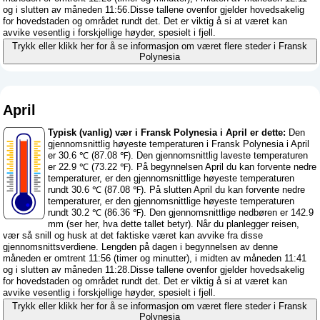
og i slutten av måneden 11:56.Disse tallene ovenfor gjelder hovedsakelig
for hovedstaden og området rundt det. Det er viktig å si at været kan
avvike vesentlig i forskjellige høyder, spesielt i fjell.
Trykk eller klikk her for å se informasjon om været flere steder i Fransk
Polynesia
April
Typisk (vanlig) vær i Fransk Polynesia i April er dette:
Den
gjennomsnittlig høyeste temperaturen i Fransk Polynesia i April
er 30.6 ℃ (87.08 ℉). Den gjennomsnittlig laveste temperaturen
er 22.9 ℃ (73.22 ℉). På begynnelsen April du kan forvente nedre
temperaturer, er den gjennomsnittlige høyeste temperaturen
rundt 30.6 ℃ (87.08 ℉). På slutten April du kan forvente nedre
temperaturer, er den gjennomsnittlige høyeste temperaturen
rundt 30.2 ℃ (86.36 ℉). Den gjennomsnittlige nedbøren er 142.9
mm (
ser her, hva dette tallet betyr
). Når du planlegger reisen,
vær så snill og husk at det faktiske været kan avvike fra disse
gjennomsnittsverdiene. Lengden på dagen i begynnelsen av denne
måneden er omtrent 11:56 (timer og minutter), i midten av måneden 11:41
og i slutten av måneden 11:28.Disse tallene ovenfor gjelder hovedsakelig
for hovedstaden og området rundt det. Det er viktig å si at været kan
avvike vesentlig i forskjellige høyder, spesielt i fjell.
Trykk eller klikk her for å se informasjon om været flere steder i Fransk
Polynesia