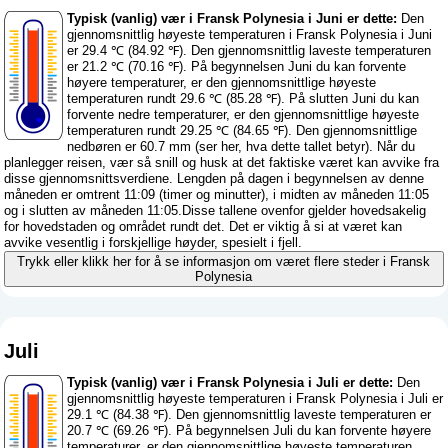
Typisk (vanlig) vær i Fransk Polynesia i Juni er dette:
Den
gjennomsnittlig høyeste temperaturen i Fransk Polynesia i Juni
er 29.4 ℃ (84.92 ℉). Den gjennomsnittlig laveste temperaturen
er 21.2 ℃ (70.16 ℉). På begynnelsen Juni du kan forvente
høyere temperaturer, er den gjennomsnittlige høyeste
temperaturen rundt 29.6 ℃ (85.28 ℉). På slutten Juni du kan
forvente nedre temperaturer, er den gjennomsnittlige høyeste
temperaturen rundt 29.25 ℃ (84.65 ℉). Den gjennomsnittlige
nedbøren er 60.7 mm (
ser her, hva dette tallet betyr
). Når du
planlegger reisen, vær så snill og husk at det faktiske været kan avvike fra
disse gjennomsnittsverdiene. Lengden på dagen i begynnelsen av denne
måneden er omtrent 11:09 (timer og minutter), i midten av måneden 11:05
og i slutten av måneden 11:05.Disse tallene ovenfor gjelder hovedsakelig
for hovedstaden og området rundt det. Det er viktig å si at været kan
avvike vesentlig i forskjellige høyder, spesielt i fjell.
Trykk eller klikk her for å se informasjon om været flere steder i Fransk
Polynesia
Juli
Typisk (vanlig) vær i Fransk Polynesia i Juli er dette:
Den
gjennomsnittlig høyeste temperaturen i Fransk Polynesia i Juli er
29.1 ℃ (84.38 ℉). Den gjennomsnittlig laveste temperaturen er
20.7 ℃ (69.26 ℉). På begynnelsen Juli du kan forvente høyere
temperaturer, er den gjennomsnittlige høyeste temperaturen