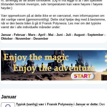
m, avhengig av de andre forholdene. (Og vi må legge til at i den spesielle
tilstanden termisk inversjon, selv temperaturen kan være høyere i høyere
høyder.)
Vær oppmerksom på at dette ikke er en værvarsel, men informasjonen om
det vanlige været (gjennomsnittlig). Dette skal hjelpe deg med å bestemme,
når er den beste tiden å gå til Fransk Polynesia. Les mer om det typiske
været der i alle individuelle måneder under:
Januar
-
Februar
-
Mars
-
April
-
Mai
-
Juni
-
Juli
-
August
-
September
-
Oktober
-
November
-
Desember
Januar
Typisk (vanlig) vær i Fransk Polynesia i Januar er dette:
Den