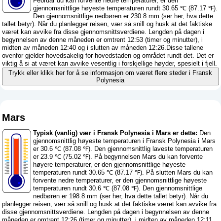
Februar du kan forvente nedre temperaturer, er den
gjennomsnittlige høyeste temperaturen rundt 30.65 ℃ (87.17 ℉).
Den gjennomsnittlige nedbøren er 230.8 mm (
ser her, hva dette
tallet betyr
). Når du planlegger reisen, vær så snill og husk at det faktiske
været kan avvike fra disse gjennomsnittsverdiene. Lengden på dagen i
begynnelsen av denne måneden er omtrent 12:53 (timer og minutter), i
midten av måneden 12:40 og i slutten av måneden 12:26.Disse tallene
ovenfor gjelder hovedsakelig for hovedstaden og området rundt det. Det er
viktig å si at været kan avvike vesentlig i forskjellige høyder, spesielt i fjell.
Trykk eller klikk her for å se informasjon om været flere steder i Fransk
Polynesia
Mars
Typisk (vanlig) vær i Fransk Polynesia i Mars er dette:
Den
gjennomsnittlig høyeste temperaturen i Fransk Polynesia i Mars
er 30.6 ℃ (87.08 ℉). Den gjennomsnittlig laveste temperaturen
er 23.9 ℃ (75.02 ℉). På begynnelsen Mars du kan forvente
høyere temperaturer, er den gjennomsnittlige høyeste
temperaturen rundt 30.65 ℃ (87.17 ℉). På slutten Mars du kan
forvente nedre temperaturer, er den gjennomsnittlige høyeste
temperaturen rundt 30.6 ℃ (87.08 ℉). Den gjennomsnittlige
nedbøren er 198.8 mm (
ser her, hva dette tallet betyr
). Når du
planlegger reisen, vær så snill og husk at det faktiske været kan avvike fra
disse gjennomsnittsverdiene. Lengden på dagen i begynnelsen av denne
måneden er omtrent 12:26 (timer og minutter), i midten av måneden 12:11