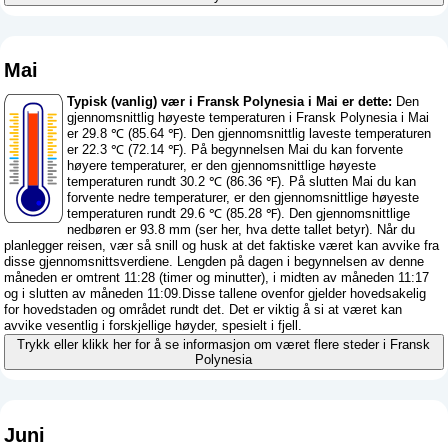
Mai
Typisk (vanlig) vær i Fransk Polynesia i Mai er dette:
Den
gjennomsnittlig høyeste temperaturen i Fransk Polynesia i Mai
er 29.8 ℃ (85.64 ℉). Den gjennomsnittlig laveste temperaturen
er 22.3 ℃ (72.14 ℉). På begynnelsen Mai du kan forvente
høyere temperaturer, er den gjennomsnittlige høyeste
temperaturen rundt 30.2 ℃ (86.36 ℉). På slutten Mai du kan
forvente nedre temperaturer, er den gjennomsnittlige høyeste
temperaturen rundt 29.6 ℃ (85.28 ℉). Den gjennomsnittlige
nedbøren er 93.8 mm (
ser her, hva dette tallet betyr
). Når du
planlegger reisen, vær så snill og husk at det faktiske været kan avvike fra
disse gjennomsnittsverdiene. Lengden på dagen i begynnelsen av denne
måneden er omtrent 11:28 (timer og minutter), i midten av måneden 11:17
og i slutten av måneden 11:09.Disse tallene ovenfor gjelder hovedsakelig
for hovedstaden og området rundt det. Det er viktig å si at været kan
avvike vesentlig i forskjellige høyder, spesielt i fjell.
Trykk eller klikk her for å se informasjon om været flere steder i Fransk
Polynesia
Juni