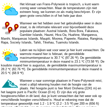
Het klimaat van Frans-Polynesië is tropisch, u kunt warm
zonnig weer verwachten. Maar de temperaturen zijn niet
extreem hoog, we kunnen ze als matig beschrijven. Er zijn
geen grote verschillen in of het hele jaar door.
Wanneer we het hebben over het gebruikelijke weer in deze
staat, is de informatie relevant voor bijvoorbeeld deze
populaire plaatsen: Austral Islands, Bora Bora, Fakarava,
Gambier Islands, Haurei, Hiva Oa, Huahine, Mangareva,
Manihi, Marquesas Islands, Maupiti, Moorea, Papeete, Raiatea, Rangiroa,
Rapa, Society Islands, Tahiti, Tikehau, Tuamotu Islands.
Laten we nu kijken wat voor weer je hier kunt verwachten. De
warmste maand hier is februari, de gemiddelde
maximumtemperatuur is 30.7 ℃ (87.26 ℉). De gemiddelde
minimumtemperatuur in deze maand is 23.1 ℃ (73.58 ℉). De
koudste maand hier is augustus, de gemiddelde maximumtemperatuur is
28.2 ℃ (82.76 ℉). De gemiddelde minimumtemperatuur in deze maand is
20.5 ℃ (68.9 ℉).
Wanneer u naar sommige plaatsen in Frans-Polynesië reist,
moet u altijd rekening houden met de hoogte van de
plaats. Het hoogste punt is hier Mont Orohena (2241 m) en
het laagste punt is Pacific Ocean (0 m). Er zijn dus vrij grote
hoogteverschillen in dit land, dus je kunt verwachten dat het weer ook op
verschillende hoogten verschillend is. Houd er rekening mee dat de
temperatuur gewoonlijk met 1.2 - 1.9 ℃ (2.2 - 3.5 ℉) per 200 m (656 ft)