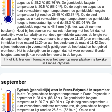
augustus is 28.2 ℃ (82.76 ℉). De gemiddelde laagste
temperatuur is 20.5 ℃ (68.9 ℉). Op de beginnen augustus u
kunt verwachten hoger temperaturen, de gemiddelde hoogste
temperatuur ligt rond de 28.65 ℃ (83.57 ℉). Op de eind
augustus u kunt verwachten hoger temperaturen, de gemiddelde
hoogste temperatuur ligt rond de 28.3 ℃ (82.94 ℉). De
gemiddelde regenval is 48.8 mm (
kijk hier, wat dit nummer
betekent
). Houd bij het plannen van uw reis rekening met het feit dat het
werkelijke weer kan afwijken van deze gemiddelde waarden. de lengte van
de dag aan het begin van deze maand is ongeveer 11:18 (uren en minuten),
in midden in de maand 11:29 en aan het einde van de maand 11:42.Deze
cijfers hierboven zijn voornamelijk geldig voor de hoofdstad en het gebied
eromheen. Het is belangrijk om te zeggen dat het weer op verschillende
hoogtes aanzienlijk kan verschillen, vooral in de bergen.
Tik of klik hier om informatie over het weer op meer plaatsen te bekijken
in Frans-Polynesië
september
Typisch (gebruikelijk) weer in Frans-Polynesië in september
is dit:
De gemiddelde hoogste temperatuur in Frans-Polynesië in
september is 28.4 ℃ (83.12 ℉). De gemiddelde laagste
temperatuur is 20.7 ℃ (69.26 ℉). Op de beginnen september u
kunt verwachten onderste temperaturen, de gemiddelde hoogste
temperatuur ligt rond de 28.3 ℃ (82.94 ℉). Op de eind