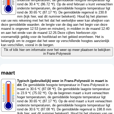
onderste temperaturen, de gemiddelde hoogste temperatuur ligt
rond de 30.4 ℃ (86.72 ℉). Op de eind februari u kunt verwachten
onderste temperaturen, de gemiddelde hoogste temperatuur ligt
rond de 30.65 ℃ (87.17 ℉). De gemiddelde regenval is 230.8
mm (
kijk hier, wat dit nummer betekent
). Houd bij het plannen
van uw reis rekening met het feit dat het werkelijke weer kan afwijken van
deze gemiddelde waarden. de lengte van de dag aan het begin van deze
maand is ongeveer 12:53 (uren en minuten), in midden in de maand 12:40
en aan het einde van de maand 12:26.Deze cijfers hierboven zijn
voornamelijk geldig voor de hoofdstad en het gebied eromheen. Het is
belangrijk om te zeggen dat het weer op verschillende hoogtes aanzienlijk
kan verschillen, vooral in de bergen.
Tik of klik hier om informatie over het weer op meer plaatsen te bekijken
in Frans-Polynesië
maart
Typisch (gebruikelijk) weer in Frans-Polynesië in maart is
dit:
De gemiddelde hoogste temperatuur in Frans-Polynesië in
maart is 30.6 ℃ (87.08 ℉). De gemiddelde laagste temperatuur
is 23.9 ℃ (75.02 ℉). Op de beginnen maart u kunt verwachten
hoger temperaturen, de gemiddelde hoogste temperatuur ligt
rond de 30.65 ℃ (87.17 ℉). Op de eind maart u kunt verwachten
onderste temperaturen, de gemiddelde hoogste temperatuur ligt
rond de 30.6 ℃ (87.08 ℉). De gemiddelde regenval is 198.8 mm
(
kijk hier, wat dit nummer betekent
). Houd bij het plannen van uw