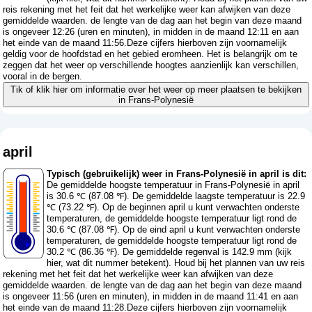
reis rekening met het feit dat het werkelijke weer kan afwijken van deze
gemiddelde waarden. de lengte van de dag aan het begin van deze maand
is ongeveer 12:26 (uren en minuten), in midden in de maand 12:11 en aan
het einde van de maand 11:56.Deze cijfers hierboven zijn voornamelijk
geldig voor de hoofdstad en het gebied eromheen. Het is belangrijk om te
zeggen dat het weer op verschillende hoogtes aanzienlijk kan verschillen,
vooral in de bergen.
Tik of klik hier om informatie over het weer op meer plaatsen te bekijken
in Frans-Polynesië
april
Typisch (gebruikelijk) weer in Frans-Polynesië in april is dit:
De gemiddelde hoogste temperatuur in Frans-Polynesië in april
is 30.6 ℃ (87.08 ℉). De gemiddelde laagste temperatuur is 22.9
℃ (73.22 ℉). Op de beginnen april u kunt verwachten onderste
temperaturen, de gemiddelde hoogste temperatuur ligt rond de
30.6 ℃ (87.08 ℉). Op de eind april u kunt verwachten onderste
temperaturen, de gemiddelde hoogste temperatuur ligt rond de
30.2 ℃ (86.36 ℉). De gemiddelde regenval is 142.9 mm (
kijk
hier, wat dit nummer betekent
). Houd bij het plannen van uw reis
rekening met het feit dat het werkelijke weer kan afwijken van deze
gemiddelde waarden. de lengte van de dag aan het begin van deze maand
is ongeveer 11:56 (uren en minuten), in midden in de maand 11:41 en aan
het einde van de maand 11:28.Deze cijfers hierboven zijn voornamelijk