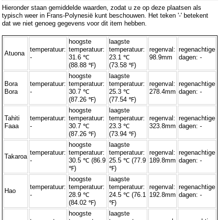
Hieronder staan ​​gemiddelde waarden, zodat u ze op deze plaatsen als
typisch weer in Frans-Polynesië kunt beschouwen. Het teken '-' betekent
dat we niet genoeg gegevens voor dit item hebben.
hoogste
laagste
temperatuur:
temperatuur:
temperatuur:
regenval:
regenachtige
Atuona
-
31.6 ℃
23.1 ℃
98.9mm
dagen: -
(88.88 ℉)
(73.58 ℉)
hoogste
laagste
Bora
temperatuur:
temperatuur:
temperatuur:
regenval:
regenachtige
Bora
-
30.7 ℃
25.3 ℃
278.4mm
dagen: -
(87.26 ℉)
(77.54 ℉)
hoogste
laagste
Tahiti
temperatuur:
temperatuur:
temperatuur:
regenval:
regenachtige
Faaa
-
30.7 ℃
23.3 ℃
323.8mm
dagen: -
(87.26 ℉)
(73.94 ℉)
hoogste
laagste
temperatuur:
temperatuur:
temperatuur:
regenval:
regenachtige
Takaroa
-
30.5 ℃ (86.9
25.5 ℃ (77.9
189.8mm
dagen: -
℉)
℉)
hoogste
laagste
temperatuur:
temperatuur:
temperatuur:
regenval:
regenachtige
Hao
-
28.9 ℃
24.5 ℃ (76.1
192.8mm
dagen: -
(84.02 ℉)
℉)
hoogste
laagste