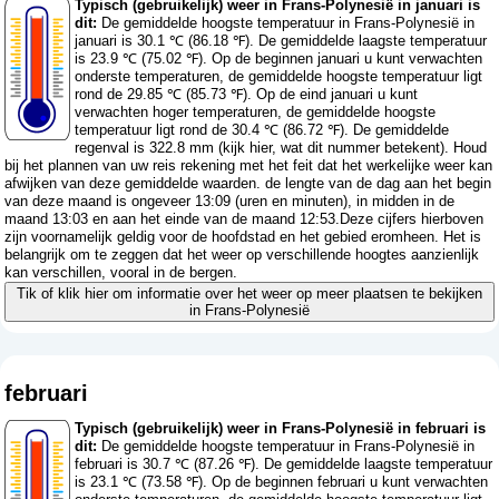
Typisch (gebruikelijk) weer in Frans-Polynesië in januari is
dit:
De gemiddelde hoogste temperatuur in Frans-Polynesië in
januari is 30.1 ℃ (86.18 ℉). De gemiddelde laagste temperatuur
is 23.9 ℃ (75.02 ℉). Op de beginnen januari u kunt verwachten
onderste temperaturen, de gemiddelde hoogste temperatuur ligt
rond de 29.85 ℃ (85.73 ℉). Op de eind januari u kunt
verwachten hoger temperaturen, de gemiddelde hoogste
temperatuur ligt rond de 30.4 ℃ (86.72 ℉). De gemiddelde
regenval is 322.8 mm (
kijk hier, wat dit nummer betekent
). Houd
bij het plannen van uw reis rekening met het feit dat het werkelijke weer kan
afwijken van deze gemiddelde waarden. de lengte van de dag aan het begin
van deze maand is ongeveer 13:09 (uren en minuten), in midden in de
maand 13:03 en aan het einde van de maand 12:53.Deze cijfers hierboven
zijn voornamelijk geldig voor de hoofdstad en het gebied eromheen. Het is
belangrijk om te zeggen dat het weer op verschillende hoogtes aanzienlijk
kan verschillen, vooral in de bergen.
Tik of klik hier om informatie over het weer op meer plaatsen te bekijken
in Frans-Polynesië
februari
Typisch (gebruikelijk) weer in Frans-Polynesië in februari is
dit:
De gemiddelde hoogste temperatuur in Frans-Polynesië in
februari is 30.7 ℃ (87.26 ℉). De gemiddelde laagste temperatuur
is 23.1 ℃ (73.58 ℉). Op de beginnen februari u kunt verwachten