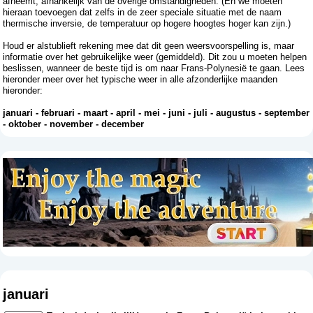
afneemt, afhankelijk van de overige omstandigheden. (En we moeten
hieraan toevoegen dat zelfs in de zeer speciale situatie met de naam
thermische inversie, de temperatuur op hogere hoogtes hoger kan zijn.)
Houd er alstublieft rekening mee dat dit geen weersvoorspelling is, maar
informatie over het gebruikelijke weer (gemiddeld). Dit zou u moeten helpen
beslissen, wanneer de beste tijd is om naar Frans-Polynesië te gaan. Lees
hieronder meer over het typische weer in alle afzonderlijke maanden
hieronder:
januari
-
februari
-
maart
-
april
-
mei
-
juni
-
juli
-
augustus
-
september
-
oktober
-
november
-
december
januari