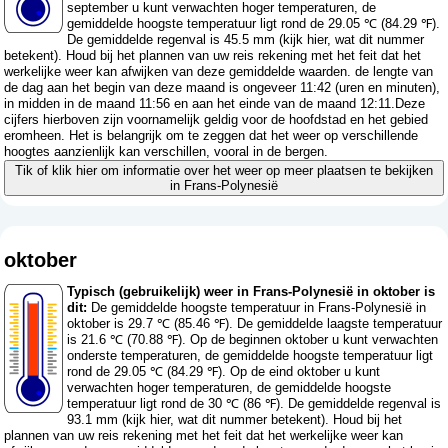
september u kunt verwachten hoger temperaturen, de
gemiddelde hoogste temperatuur ligt rond de 29.05 ℃ (84.29 ℉).
De gemiddelde regenval is 45.5 mm (
kijk hier, wat dit nummer
betekent
). Houd bij het plannen van uw reis rekening met het feit dat het
werkelijke weer kan afwijken van deze gemiddelde waarden. de lengte van
de dag aan het begin van deze maand is ongeveer 11:42 (uren en minuten),
in midden in de maand 11:56 en aan het einde van de maand 12:11.Deze
cijfers hierboven zijn voornamelijk geldig voor de hoofdstad en het gebied
eromheen. Het is belangrijk om te zeggen dat het weer op verschillende
hoogtes aanzienlijk kan verschillen, vooral in de bergen.
Tik of klik hier om informatie over het weer op meer plaatsen te bekijken
in Frans-Polynesië
oktober
Typisch (gebruikelijk) weer in Frans-Polynesië in oktober is
dit:
De gemiddelde hoogste temperatuur in Frans-Polynesië in
oktober is 29.7 ℃ (85.46 ℉). De gemiddelde laagste temperatuur
is 21.6 ℃ (70.88 ℉). Op de beginnen oktober u kunt verwachten
onderste temperaturen, de gemiddelde hoogste temperatuur ligt
rond de 29.05 ℃ (84.29 ℉). Op de eind oktober u kunt
verwachten hoger temperaturen, de gemiddelde hoogste
temperatuur ligt rond de 30 ℃ (86 ℉). De gemiddelde regenval is
93.1 mm (
kijk hier, wat dit nummer betekent
). Houd bij het
plannen van uw reis rekening met het feit dat het werkelijke weer kan