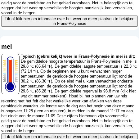
geldig voor de hoofdstad en het gebied eromheen. Het is belangrijk om te
zeggen dat het weer op verschillende hoogtes aanzienlijk kan verschillen,
vooral in de bergen.
Tik of klik hier om informatie over het weer op meer plaatsen te bekijken
in Frans-Polynesië
mei
Typisch (gebruikelijk) weer in Frans-Polynesië in mei is dit:
De gemiddelde hoogste temperatuur in Frans-Polynesië in mei is
29.8 ℃ (85.64 ℉). De gemiddelde laagste temperatuur is 22.3 ℃
(72.14 ℉). Op de beginnen mei u kunt verwachten hoger
temperaturen, de gemiddelde hoogste temperatuur ligt rond de
30.2 ℃ (86.36 ℉). Op de eind mei u kunt verwachten onderste
temperaturen, de gemiddelde hoogste temperatuur ligt rond de
29.6 ℃ (85.28 ℉). De gemiddelde regenval is 93.8 mm (
kijk hier,
wat dit nummer betekent
). Houd bij het plannen van uw reis
rekening met het feit dat het werkelijke weer kan afwijken van deze
gemiddelde waarden. de lengte van de dag aan het begin van deze maand
is ongeveer 11:28 (uren en minuten), in midden in de maand 11:17 en aan
het einde van de maand 11:09.Deze cijfers hierboven zijn voornamelijk
geldig voor de hoofdstad en het gebied eromheen. Het is belangrijk om te
zeggen dat het weer op verschillende hoogtes aanzienlijk kan verschillen,
vooral in de bergen.
Tik of klik hier om informatie over het weer op meer plaatsen te bekijken