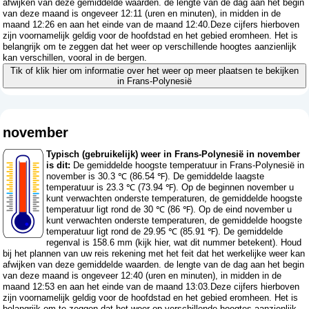
afwijken van deze gemiddelde waarden. de lengte van de dag aan het begin
van deze maand is ongeveer 12:11 (uren en minuten), in midden in de
maand 12:26 en aan het einde van de maand 12:40.Deze cijfers hierboven
zijn voornamelijk geldig voor de hoofdstad en het gebied eromheen. Het is
belangrijk om te zeggen dat het weer op verschillende hoogtes aanzienlijk
kan verschillen, vooral in de bergen.
Tik of klik hier om informatie over het weer op meer plaatsen te bekijken
in Frans-Polynesië
november
Typisch (gebruikelijk) weer in Frans-Polynesië in november
is dit:
De gemiddelde hoogste temperatuur in Frans-Polynesië in
november is 30.3 ℃ (86.54 ℉). De gemiddelde laagste
temperatuur is 23.3 ℃ (73.94 ℉). Op de beginnen november u
kunt verwachten onderste temperaturen, de gemiddelde hoogste
temperatuur ligt rond de 30 ℃ (86 ℉). Op de eind november u
kunt verwachten onderste temperaturen, de gemiddelde hoogste
temperatuur ligt rond de 29.95 ℃ (85.91 ℉). De gemiddelde
regenval is 158.6 mm (
kijk hier, wat dit nummer betekent
). Houd
bij het plannen van uw reis rekening met het feit dat het werkelijke weer kan
afwijken van deze gemiddelde waarden. de lengte van de dag aan het begin
van deze maand is ongeveer 12:40 (uren en minuten), in midden in de
maand 12:53 en aan het einde van de maand 13:03.Deze cijfers hierboven
zijn voornamelijk geldig voor de hoofdstad en het gebied eromheen. Het is
belangrijk om te zeggen dat het weer op verschillende hoogtes aanzienlijk