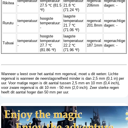
temperatuur:
temperatuur:
temperatuur:
regenval:
regenachtige
Rikitea
-
27.5 ℃ (81.5
21.8 ℃
206mm
dagen: -
℉)
(71.24 ℉)
laagste
hoogste
temperatuur:
temperatuur:
regenval:
regenachtige
Rurutu
temperatuur:
-
21.7 ℃
201.8mm
dagen: -
-
(71.06 ℉)
hoogste
laagste
temperatuur:
temperatuur:
temperatuur:
regenval:
regenachtige
Tubuai
-
27.7 ℃
22.2 ℃
187.1mm
dagen: -
(81.86 ℉)
(71.96 ℉)
Wanneer u leest over het aantal mm regenval, moet u dit weten: Lichte
regenval is wanneer de neerslagsnelheid minder is dan 2,5 mm (0,1 in) per
uur. Voor matige regen is dit aantal tussen 2,5 mm en 10 mm (0,4 inch),
voor zware regenval is dit 10 mm - 50 mm (2,0 inch). Zeer sterke regen
heeft dit aantal hoger dan 50 mm per uur.