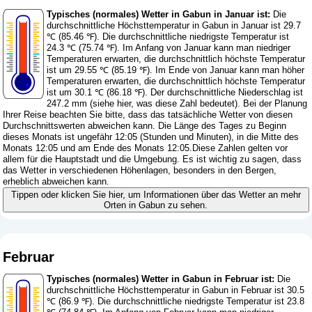
Typisches (normales) Wetter in Gabun in Januar ist:
Die
durchschnittliche Höchsttemperatur in Gabun in Januar ist 29.7
℃ (85.46 ℉). Die durchschnittliche niedrigste Temperatur ist
24.3 ℃ (75.74 ℉). Im Anfang von Januar kann man niedriger
Temperaturen erwarten, die durchschnittlich höchste Temperatur
ist um 29.55 ℃ (85.19 ℉). Im Ende von Januar kann man höher
Temperaturen erwarten, die durchschnittlich höchste Temperatur
ist um 30.1 ℃ (86.18 ℉). Der durchschnittliche Niederschlag ist
247.2 mm (
siehe hier, was diese Zahl bedeutet
). Bei der Planung
Ihrer Reise beachten Sie bitte, dass das tatsächliche Wetter von diesen
Durchschnittswerten abweichen kann. Die Länge des Tages zu Beginn
dieses Monats ist ungefähr 12:05 (Stunden und Minuten), in die Mitte des
Monats 12:05 und am Ende des Monats 12:05.Diese Zahlen gelten vor
allem für die Hauptstadt und die Umgebung. Es ist wichtig zu sagen, dass
das Wetter in verschiedenen Höhenlagen, besonders in den Bergen,
erheblich abweichen kann.
Tippen oder klicken Sie hier, um Informationen über das Wetter an mehr
Orten in Gabun zu sehen.
Februar
Typisches (normales) Wetter in Gabun in Februar ist:
Die
durchschnittliche Höchsttemperatur in Gabun in Februar ist 30.5
℃ (86.9 ℉). Die durchschnittliche niedrigste Temperatur ist 23.8