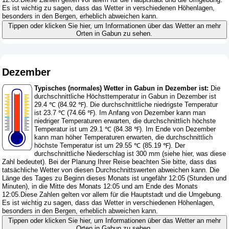
Es ist wichtig zu sagen, dass das Wetter in verschiedenen Höhenlagen,
besonders in den Bergen, erheblich abweichen kann.
Tippen oder klicken Sie hier, um Informationen über das Wetter an mehr
Orten in Gabun zu sehen.
Dezember
Typisches (normales) Wetter in Gabun in Dezember ist:
Die
durchschnittliche Höchsttemperatur in Gabun in Dezember ist
29.4 ℃ (84.92 ℉). Die durchschnittliche niedrigste Temperatur
ist 23.7 ℃ (74.66 ℉). Im Anfang von Dezember kann man
niedriger Temperaturen erwarten, die durchschnittlich höchste
Temperatur ist um 29.1 ℃ (84.38 ℉). Im Ende von Dezember
kann man höher Temperaturen erwarten, die durchschnittlich
höchste Temperatur ist um 29.55 ℃ (85.19 ℉). Der
durchschnittliche Niederschlag ist 300 mm (
siehe hier, was diese
Zahl bedeutet
). Bei der Planung Ihrer Reise beachten Sie bitte, dass das
tatsächliche Wetter von diesen Durchschnittswerten abweichen kann. Die
Länge des Tages zu Beginn dieses Monats ist ungefähr 12:05 (Stunden und
Minuten), in die Mitte des Monats 12:05 und am Ende des Monats
12:05.Diese Zahlen gelten vor allem für die Hauptstadt und die Umgebung.
Es ist wichtig zu sagen, dass das Wetter in verschiedenen Höhenlagen,
besonders in den Bergen, erheblich abweichen kann.
Tippen oder klicken Sie hier, um Informationen über das Wetter an mehr
Orten in Gabun zu sehen.