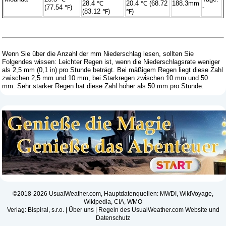
28.4 ℃
20.4 ℃ (68.72
188.3mm
(77.54 ℉)
-
(83.12 ℉)
℉)
Wenn Sie über die Anzahl der mm Niederschlag lesen, sollten Sie
Folgendes wissen: Leichter Regen ist, wenn die Niederschlagsrate weniger
als 2,5 mm (0,1 in) pro Stunde beträgt. Bei mäßigem Regen liegt diese Zahl
zwischen 2,5 mm und 10 mm, bei Starkregen zwischen 10 mm und 50
mm. Sehr starker Regen hat diese Zahl höher als 50 mm pro Stunde.
©2018-2026 UsualWeather.com, Hauptdatenquellen: MWDI, WikiVoyage,
Wikipedia, CIA, WMO
Verlag: Bispiral, s.r.o. |
Über uns
|
Regeln des UsualWeather.com Website und
Datenschutz