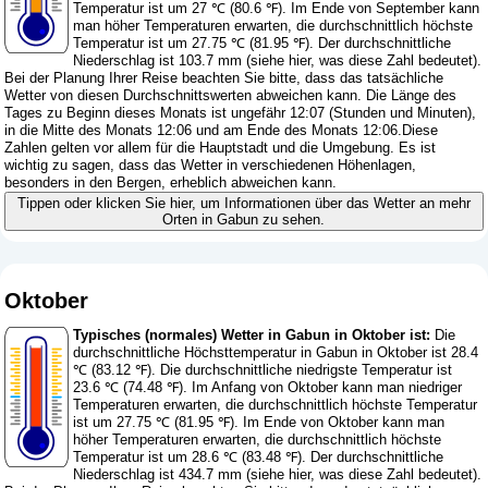
Temperatur ist um 27 ℃ (80.6 ℉). Im Ende von September kann
man höher Temperaturen erwarten, die durchschnittlich höchste
Temperatur ist um 27.75 ℃ (81.95 ℉). Der durchschnittliche
Niederschlag ist 103.7 mm (
siehe hier, was diese Zahl bedeutet
).
Bei der Planung Ihrer Reise beachten Sie bitte, dass das tatsächliche
Wetter von diesen Durchschnittswerten abweichen kann. Die Länge des
Tages zu Beginn dieses Monats ist ungefähr 12:07 (Stunden und Minuten),
in die Mitte des Monats 12:06 und am Ende des Monats 12:06.Diese
Zahlen gelten vor allem für die Hauptstadt und die Umgebung. Es ist
wichtig zu sagen, dass das Wetter in verschiedenen Höhenlagen,
besonders in den Bergen, erheblich abweichen kann.
Tippen oder klicken Sie hier, um Informationen über das Wetter an mehr
Orten in Gabun zu sehen.
Oktober
Typisches (normales) Wetter in Gabun in Oktober ist:
Die
durchschnittliche Höchsttemperatur in Gabun in Oktober ist 28.4
℃ (83.12 ℉). Die durchschnittliche niedrigste Temperatur ist
23.6 ℃ (74.48 ℉). Im Anfang von Oktober kann man niedriger
Temperaturen erwarten, die durchschnittlich höchste Temperatur
ist um 27.75 ℃ (81.95 ℉). Im Ende von Oktober kann man
höher Temperaturen erwarten, die durchschnittlich höchste
Temperatur ist um 28.6 ℃ (83.48 ℉). Der durchschnittliche
Niederschlag ist 434.7 mm (
siehe hier, was diese Zahl bedeutet
).