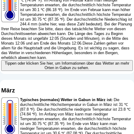
℃ (74.84 ℉). Im Anfang von Februar kann man niedriger
Temperaturen erwarten, die durchschnittlich höchste Temperatur
ist um 30.1 ℃ (86.18 ℉). Im Ende von Februar kann man höher
Temperaturen erwarten, die durchschnittlich höchste Temperatur
ist um 30.75 ℃ (87.35 ℉). Der durchschnittliche Niederschlag ist
244.4 mm (
siehe hier, was diese Zahl bedeutet
). Bei der Planung
Ihrer Reise beachten Sie bitte, dass das tatsächliche Wetter von diesen
Durchschnittswerten abweichen kann. Die Länge des Tages zu Beginn
dieses Monats ist ungefähr 12:05 (Stunden und Minuten), in die Mitte des
Monats 12:06 und am Ende des Monats 12:06.Diese Zahlen gelten vor
allem für die Hauptstadt und die Umgebung. Es ist wichtig zu sagen, dass
das Wetter in verschiedenen Höhenlagen, besonders in den Bergen,
erheblich abweichen kann.
Tippen oder klicken Sie hier, um Informationen über das Wetter an mehr
Orten in Gabun zu sehen.
März
Typisches (normales) Wetter in Gabun in März ist:
Die
durchschnittliche Höchsttemperatur in Gabun in März ist 31 ℃
(87.8 ℉). Die durchschnittliche niedrigste Temperatur ist 23.8 ℃
(74.84 ℉). Im Anfang von März kann man niedriger
Temperaturen erwarten, die durchschnittlich höchste Temperatur
ist um 30.75 ℃ (87.35 ℉). Im Ende von März kann man
niedriger Temperaturen erwarten, die durchschnittlich höchste
Temperatur ist um 30.6 ℃ (87.08 ℉). Der durchschnittliche