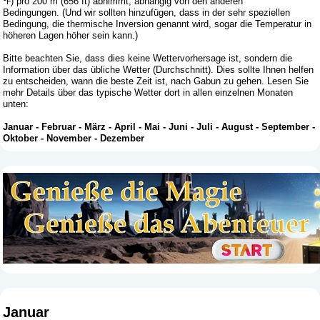
℉) pro 200 m (656 ft) abnimmt, abhängig von den anderen
Bedingungen. (Und wir sollten hinzufügen, dass in der sehr speziellen
Bedingung, die thermische Inversion genannt wird, sogar die Temperatur in
höheren Lagen höher sein kann.)
Bitte beachten Sie, dass dies keine Wettervorhersage ist, sondern die
Information über das übliche Wetter (Durchschnitt). Dies sollte Ihnen helfen
zu entscheiden, wann die beste Zeit ist, nach Gabun zu gehen. Lesen Sie
mehr Details über das typische Wetter dort in allen einzelnen Monaten
unten:
Januar
-
Februar
-
März
-
April
-
Mai
-
Juni
-
Juli
-
August
-
September
-
Oktober
-
November
-
Dezember
Januar