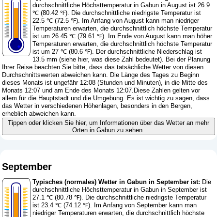
durchschnittliche Höchsttemperatur in Gabun in August ist 26.9
℃ (80.42 ℉). Die durchschnittliche niedrigste Temperatur ist
22.5 ℃ (72.5 ℉). Im Anfang von August kann man niedriger
Temperaturen erwarten, die durchschnittlich höchste Temperatur
ist um 26.45 ℃ (79.61 ℉). Im Ende von August kann man höher
Temperaturen erwarten, die durchschnittlich höchste Temperatur
ist um 27 ℃ (80.6 ℉). Der durchschnittliche Niederschlag ist
13.5 mm (
siehe hier, was diese Zahl bedeutet
). Bei der Planung
Ihrer Reise beachten Sie bitte, dass das tatsächliche Wetter von diesen
Durchschnittswerten abweichen kann. Die Länge des Tages zu Beginn
dieses Monats ist ungefähr 12:08 (Stunden und Minuten), in die Mitte des
Monats 12:07 und am Ende des Monats 12:07.Diese Zahlen gelten vor
allem für die Hauptstadt und die Umgebung. Es ist wichtig zu sagen, dass
das Wetter in verschiedenen Höhenlagen, besonders in den Bergen,
erheblich abweichen kann.
Tippen oder klicken Sie hier, um Informationen über das Wetter an mehr
Orten in Gabun zu sehen.
September
Typisches (normales) Wetter in Gabun in September ist:
Die
durchschnittliche Höchsttemperatur in Gabun in September ist
27.1 ℃ (80.78 ℉). Die durchschnittliche niedrigste Temperatur
ist 23.4 ℃ (74.12 ℉). Im Anfang von September kann man
niedriger Temperaturen erwarten, die durchschnittlich höchste