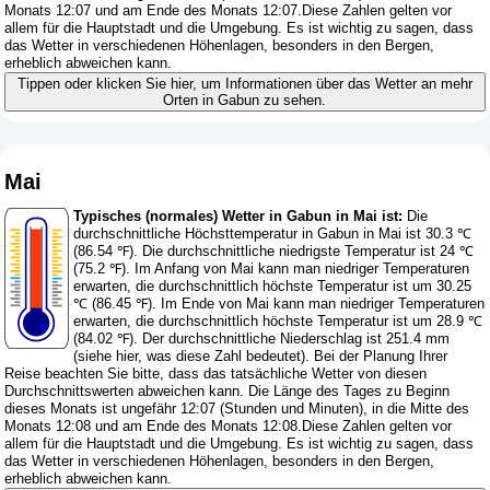
Monats 12:07 und am Ende des Monats 12:07.Diese Zahlen gelten vor
allem für die Hauptstadt und die Umgebung. Es ist wichtig zu sagen, dass
das Wetter in verschiedenen Höhenlagen, besonders in den Bergen,
erheblich abweichen kann.
Tippen oder klicken Sie hier, um Informationen über das Wetter an mehr
Orten in Gabun zu sehen.
Mai
Typisches (normales) Wetter in Gabun in Mai ist:
Die
durchschnittliche Höchsttemperatur in Gabun in Mai ist 30.3 ℃
(86.54 ℉). Die durchschnittliche niedrigste Temperatur ist 24 ℃
(75.2 ℉). Im Anfang von Mai kann man niedriger Temperaturen
erwarten, die durchschnittlich höchste Temperatur ist um 30.25
℃ (86.45 ℉). Im Ende von Mai kann man niedriger Temperaturen
erwarten, die durchschnittlich höchste Temperatur ist um 28.9 ℃
(84.02 ℉). Der durchschnittliche Niederschlag ist 251.4 mm
(
siehe hier, was diese Zahl bedeutet
). Bei der Planung Ihrer
Reise beachten Sie bitte, dass das tatsächliche Wetter von diesen
Durchschnittswerten abweichen kann. Die Länge des Tages zu Beginn
dieses Monats ist ungefähr 12:07 (Stunden und Minuten), in die Mitte des
Monats 12:08 und am Ende des Monats 12:08.Diese Zahlen gelten vor
allem für die Hauptstadt und die Umgebung. Es ist wichtig zu sagen, dass
das Wetter in verschiedenen Höhenlagen, besonders in den Bergen,
erheblich abweichen kann.