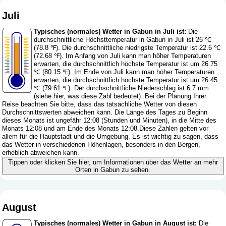
Juli
Typisches (normales) Wetter in Gabun in Juli ist:
Die
durchschnittliche Höchsttemperatur in Gabun in Juli ist 26 ℃
(78.8 ℉). Die durchschnittliche niedrigste Temperatur ist 22.6 ℃
(72.68 ℉). Im Anfang von Juli kann man höher Temperaturen
erwarten, die durchschnittlich höchste Temperatur ist um 26.75
℃ (80.15 ℉). Im Ende von Juli kann man höher Temperaturen
erwarten, die durchschnittlich höchste Temperatur ist um 26.45
℃ (79.61 ℉). Der durchschnittliche Niederschlag ist 6.7 mm
(
siehe hier, was diese Zahl bedeutet
). Bei der Planung Ihrer
Reise beachten Sie bitte, dass das tatsächliche Wetter von diesen
Durchschnittswerten abweichen kann. Die Länge des Tages zu Beginn
dieses Monats ist ungefähr 12:08 (Stunden und Minuten), in die Mitte des
Monats 12:08 und am Ende des Monats 12:08.Diese Zahlen gelten vor
allem für die Hauptstadt und die Umgebung. Es ist wichtig zu sagen, dass
das Wetter in verschiedenen Höhenlagen, besonders in den Bergen,
erheblich abweichen kann.
Tippen oder klicken Sie hier, um Informationen über das Wetter an mehr
Orten in Gabun zu sehen.
August
Typisches (normales) Wetter in Gabun in August ist:
Die