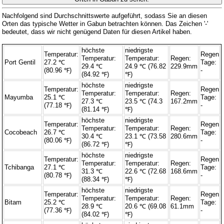
Nachfolgend sind Durchschnittswerte aufgeführt, sodass Sie an diesen
Orten das typische Wetter in Gabun betrachten können. Das Zeichen '-'
bedeutet, dass wir nicht genügend Daten für diesen Artikel haben.
höchste
niedrigste
Temperatur:
Regen
Temperatur:
Temperatur:
Regen:
Port Gentil
27.2 ℃
Tage:
29.4 ℃
24.9 ℃ (76.82
229.9mm
(80.96 ℉)
-
(84.92 ℉)
℉)
höchste
niedrigste
Temperatur:
Regen
Temperatur:
Temperatur:
Regen:
Mayumba
25.1 ℃
Tage:
27.3 ℃
23.5 ℃ (74.3
167.2mm
(77.18 ℉)
-
(81.14 ℉)
℉)
höchste
niedrigste
Temperatur:
Regen
Temperatur:
Temperatur:
Regen:
Cocobeach
26.7 ℃
Tage:
30.4 ℃
23.1 ℃ (73.58
280.6mm
(80.06 ℉)
-
(86.72 ℉)
℉)
höchste
niedrigste
Temperatur:
Regen
Temperatur:
Temperatur:
Regen:
Tchibanga
27.1 ℃
Tage:
31.3 ℃
22.6 ℃ (72.68
168.6mm
(80.78 ℉)
-
(88.34 ℉)
℉)
höchste
niedrigste
Temperatur:
Regen
Temperatur:
Temperatur:
Regen:
Bitam
25.2 ℃
Tage:
28.9 ℃
20.6 ℃ (69.08
61.1mm
(77.36 ℉)
-
(84.02 ℉)
℉)