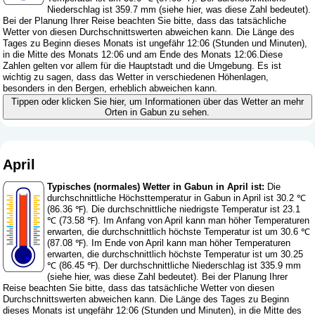
Niederschlag ist 359.7 mm (
siehe hier, was diese Zahl bedeutet
).
Bei der Planung Ihrer Reise beachten Sie bitte, dass das tatsächliche
Wetter von diesen Durchschnittswerten abweichen kann. Die Länge des
Tages zu Beginn dieses Monats ist ungefähr 12:06 (Stunden und Minuten),
in die Mitte des Monats 12:06 und am Ende des Monats 12:06.Diese
Zahlen gelten vor allem für die Hauptstadt und die Umgebung. Es ist
wichtig zu sagen, dass das Wetter in verschiedenen Höhenlagen,
besonders in den Bergen, erheblich abweichen kann.
Tippen oder klicken Sie hier, um Informationen über das Wetter an mehr
Orten in Gabun zu sehen.
April
Typisches (normales) Wetter in Gabun in April ist:
Die
durchschnittliche Höchsttemperatur in Gabun in April ist 30.2 ℃
(86.36 ℉). Die durchschnittliche niedrigste Temperatur ist 23.1
℃ (73.58 ℉). Im Anfang von April kann man höher Temperaturen
erwarten, die durchschnittlich höchste Temperatur ist um 30.6 ℃
(87.08 ℉). Im Ende von April kann man höher Temperaturen
erwarten, die durchschnittlich höchste Temperatur ist um 30.25
℃ (86.45 ℉). Der durchschnittliche Niederschlag ist 335.9 mm
(
siehe hier, was diese Zahl bedeutet
). Bei der Planung Ihrer
Reise beachten Sie bitte, dass das tatsächliche Wetter von diesen
Durchschnittswerten abweichen kann. Die Länge des Tages zu Beginn
dieses Monats ist ungefähr 12:06 (Stunden und Minuten), in die Mitte des