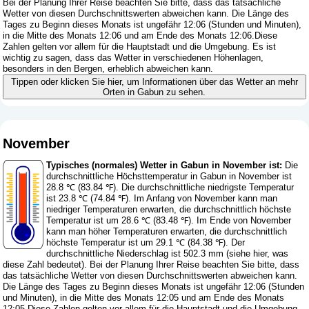
Bei der Planung Ihrer Reise beachten Sie bitte, dass das tatsächliche
Wetter von diesen Durchschnittswerten abweichen kann. Die Länge des
Tages zu Beginn dieses Monats ist ungefähr 12:06 (Stunden und Minuten),
in die Mitte des Monats 12:06 und am Ende des Monats 12:06.Diese
Zahlen gelten vor allem für die Hauptstadt und die Umgebung. Es ist
wichtig zu sagen, dass das Wetter in verschiedenen Höhenlagen,
besonders in den Bergen, erheblich abweichen kann.
Tippen oder klicken Sie hier, um Informationen über das Wetter an mehr
Orten in Gabun zu sehen.
November
Typisches (normales) Wetter in Gabun in November ist:
Die
durchschnittliche Höchsttemperatur in Gabun in November ist
28.8 ℃ (83.84 ℉). Die durchschnittliche niedrigste Temperatur
ist 23.8 ℃ (74.84 ℉). Im Anfang von November kann man
niedriger Temperaturen erwarten, die durchschnittlich höchste
Temperatur ist um 28.6 ℃ (83.48 ℉). Im Ende von November
kann man höher Temperaturen erwarten, die durchschnittlich
höchste Temperatur ist um 29.1 ℃ (84.38 ℉). Der
durchschnittliche Niederschlag ist 502.3 mm (
siehe hier, was
diese Zahl bedeutet
). Bei der Planung Ihrer Reise beachten Sie bitte, dass
das tatsächliche Wetter von diesen Durchschnittswerten abweichen kann.
Die Länge des Tages zu Beginn dieses Monats ist ungefähr 12:06 (Stunden
und Minuten), in die Mitte des Monats 12:05 und am Ende des Monats
12:05.Diese Zahlen gelten vor allem für die Hauptstadt und die Umgebung.