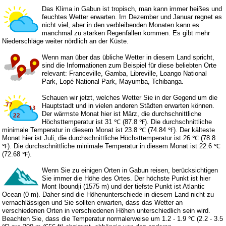
Das Klima in Gabun ist tropisch, man kann immer heißes und
feuchtes Wetter erwarten. Im Dezember und Januar regnet es
nicht viel, aber in den verbleibenden Monaten kann es
manchmal zu starken Regenfällen kommen. Es gibt mehr
Niederschläge weiter nördlich an der Küste.
Wenn man über das übliche Wetter in diesem Land spricht,
sind die Informationen zum Beispiel für diese beliebten Orte
relevant: Franceville, Gamba, Libreville, Loango National
Park, Lopé National Park, Mayumba, Tchibanga.
Schauen wir jetzt, welches Wetter Sie in der Gegend um die
Hauptstadt und in vielen anderen Städten erwarten können.
Der wärmste Monat hier ist März, die durchschnittliche
Höchsttemperatur ist 31 ℃ (87.8 ℉). Die durchschnittliche
minimale Temperatur in diesem Monat ist 23.8 ℃ (74.84 ℉). Der kälteste
Monat hier ist Juli, die durchschnittliche Höchsttemperatur ist 26 ℃ (78.8
℉). Die durchschnittliche minimale Temperatur in diesem Monat ist 22.6 ℃
(72.68 ℉).
Wenn Sie zu einigen Orten in Gabun reisen, berücksichtigen
Sie immer die Höhe des Ortes. Der höchste Punkt ist hier
Mont Iboundji (1575 m) und der tiefste Punkt ist Atlantic
Ocean (0 m). Daher sind die Höhenunterschiede in diesem Land nicht zu
vernachlässigen und Sie sollten erwarten, dass das Wetter an
verschiedenen Orten in verschiedenen Höhen unterschiedlich sein wird.
Beachten Sie, dass die Temperatur normalerweise um 1.2 - 1.9 ℃ (2.2 - 3.5