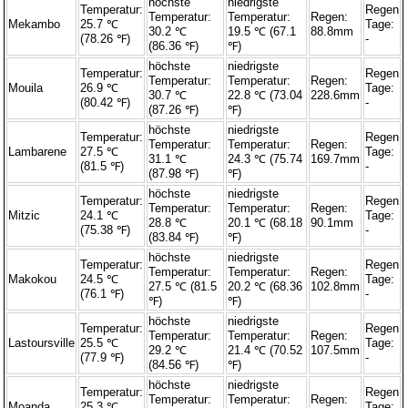
höchste
niedrigste
Temperatur:
Regen
Temperatur:
Temperatur:
Regen:
Mekambo
25.7 ℃
Tage:
30.2 ℃
19.5 ℃ (67.1
88.8mm
(78.26 ℉)
-
(86.36 ℉)
℉)
höchste
niedrigste
Temperatur:
Regen
Temperatur:
Temperatur:
Regen:
Mouila
26.9 ℃
Tage:
30.7 ℃
22.8 ℃ (73.04
228.6mm
(80.42 ℉)
-
(87.26 ℉)
℉)
höchste
niedrigste
Temperatur:
Regen
Temperatur:
Temperatur:
Regen:
Lambarene
27.5 ℃
Tage:
31.1 ℃
24.3 ℃ (75.74
169.7mm
(81.5 ℉)
-
(87.98 ℉)
℉)
höchste
niedrigste
Temperatur:
Regen
Temperatur:
Temperatur:
Regen:
Mitzic
24.1 ℃
Tage:
28.8 ℃
20.1 ℃ (68.18
90.1mm
(75.38 ℉)
-
(83.84 ℉)
℉)
höchste
niedrigste
Temperatur:
Regen
Temperatur:
Temperatur:
Regen:
Makokou
24.5 ℃
Tage:
27.5 ℃ (81.5
20.2 ℃ (68.36
102.8mm
(76.1 ℉)
-
℉)
℉)
höchste
niedrigste
Temperatur:
Regen
Temperatur:
Temperatur:
Regen:
Lastoursville
25.5 ℃
Tage:
29.2 ℃
21.4 ℃ (70.52
107.5mm
(77.9 ℉)
-
(84.56 ℉)
℉)
höchste
niedrigste
Temperatur:
Regen
Temperatur:
Temperatur:
Regen:
Moanda
25.3 ℃
Tage: