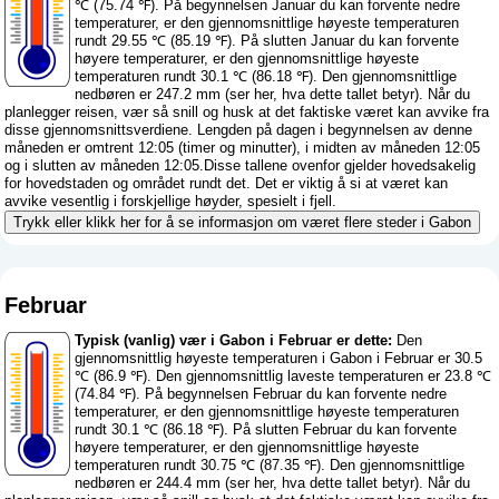
℃ (75.74 ℉). På begynnelsen Januar du kan forvente nedre
temperaturer, er den gjennomsnittlige høyeste temperaturen
rundt 29.55 ℃ (85.19 ℉). På slutten Januar du kan forvente
høyere temperaturer, er den gjennomsnittlige høyeste
temperaturen rundt 30.1 ℃ (86.18 ℉). Den gjennomsnittlige
nedbøren er 247.2 mm (
ser her, hva dette tallet betyr
). Når du
planlegger reisen, vær så snill og husk at det faktiske været kan avvike fra
disse gjennomsnittsverdiene. Lengden på dagen i begynnelsen av denne
måneden er omtrent 12:05 (timer og minutter), i midten av måneden 12:05
og i slutten av måneden 12:05.Disse tallene ovenfor gjelder hovedsakelig
for hovedstaden og området rundt det. Det er viktig å si at været kan
avvike vesentlig i forskjellige høyder, spesielt i fjell.
Trykk eller klikk her for å se informasjon om været flere steder i Gabon
Februar
Typisk (vanlig) vær i Gabon i Februar er dette:
Den
gjennomsnittlig høyeste temperaturen i Gabon i Februar er 30.5
℃ (86.9 ℉). Den gjennomsnittlig laveste temperaturen er 23.8 ℃
(74.84 ℉). På begynnelsen Februar du kan forvente nedre
temperaturer, er den gjennomsnittlige høyeste temperaturen
rundt 30.1 ℃ (86.18 ℉). På slutten Februar du kan forvente
høyere temperaturer, er den gjennomsnittlige høyeste
temperaturen rundt 30.75 ℃ (87.35 ℉). Den gjennomsnittlige
nedbøren er 244.4 mm (
ser her, hva dette tallet betyr
). Når du