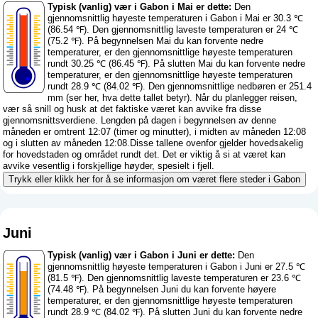
Typisk (vanlig) vær i Gabon i Mai er dette:
Den
gjennomsnittlig høyeste temperaturen i Gabon i Mai er 30.3 ℃
(86.54 ℉). Den gjennomsnittlig laveste temperaturen er 24 ℃
(75.2 ℉). På begynnelsen Mai du kan forvente nedre
temperaturer, er den gjennomsnittlige høyeste temperaturen
rundt 30.25 ℃ (86.45 ℉). På slutten Mai du kan forvente nedre
temperaturer, er den gjennomsnittlige høyeste temperaturen
rundt 28.9 ℃ (84.02 ℉). Den gjennomsnittlige nedbøren er 251.4
mm (
ser her, hva dette tallet betyr
). Når du planlegger reisen,
vær så snill og husk at det faktiske været kan avvike fra disse
gjennomsnittsverdiene. Lengden på dagen i begynnelsen av denne
måneden er omtrent 12:07 (timer og minutter), i midten av måneden 12:08
og i slutten av måneden 12:08.Disse tallene ovenfor gjelder hovedsakelig
for hovedstaden og området rundt det. Det er viktig å si at været kan
avvike vesentlig i forskjellige høyder, spesielt i fjell.
Trykk eller klikk her for å se informasjon om været flere steder i Gabon
Juni
Typisk (vanlig) vær i Gabon i Juni er dette:
Den
gjennomsnittlig høyeste temperaturen i Gabon i Juni er 27.5 ℃
(81.5 ℉). Den gjennomsnittlig laveste temperaturen er 23.6 ℃
(74.48 ℉). På begynnelsen Juni du kan forvente høyere
temperaturer, er den gjennomsnittlige høyeste temperaturen
rundt 28.9 ℃ (84.02 ℉). På slutten Juni du kan forvente nedre