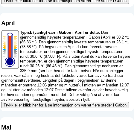
Trykk eller klikk her for å se informasjon om været flere steder i Gabon
April
Typisk (vanlig) vær i Gabon i April er dette:
Den
gjennomsnittlig høyeste temperaturen i Gabon i April er 30.2 ℃
(86.36 ℉). Den gjennomsnittlig laveste temperaturen er 23.1 ℃
(73.58 ℉). På begynnelsen April du kan forvente høyere
temperaturer, er den gjennomsnittlige høyeste temperaturen
rundt 30.6 ℃ (87.08 ℉). På slutten April du kan forvente høyere
temperaturer, er den gjennomsnittlige høyeste temperaturen
rundt 30.25 ℃ (86.45 ℉). Den gjennomsnittlige nedbøren er
335.9 mm (
ser her, hva dette tallet betyr
). Når du planlegger
reisen, vær så snill og husk at det faktiske været kan avvike fra disse
gjennomsnittsverdiene. Lengden på dagen i begynnelsen av denne
måneden er omtrent 12:06 (timer og minutter), i midten av måneden 12:07
og i slutten av måneden 12:07.Disse tallene ovenfor gjelder hovedsakelig
for hovedstaden og området rundt det. Det er viktig å si at været kan
avvike vesentlig i forskjellige høyder, spesielt i fjell.
Trykk eller klikk her for å se informasjon om været flere steder i Gabon
Mai