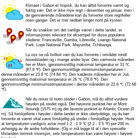
Klimaet i Gabon er tropisk, du kan alltid forvente varmt og
fuktig vær. Det er ikke mye regn i desember og januar, men i
de gjenværende månedene kan du forvente store regnfeller
noen ganger. Det er mer nedbør lenger nord på kysten.
Når du snakker om det vanlige været i dette landet, er
informasjonen relevant for eksempel for disse populære
stedene: Franceville, Gamba, Libreville, Loango National
Park, Lopé National Park, Mayumba, Tchibanga.
La oss se nå hvilket vær du kan forvente i området rundt
hovedstaden og i mange andre byer. Den varmeste måneden
her er Mars, gjennomsnittlig maksimal temperatur er 31 ℃
(87.8 ℉). Den gjennomsnittlige minimumstemperaturen i
denne måneden er 23.8 ℃ (74.84 ℉). Den kaldeste måneden her er Juli,
gjennomsnittlig maksimal temperatur er 26 ℃ (78.8 ℉). Den
gjennomsnittlige minimumstemperaturen i denne måneden er 22.6 ℃ (72.68
℉).
Når du reiser til noen steder i Gabon, må du alltid vurdere
høyden på stedet også. Det høyeste punktet her er Mont
Iboundji (1575 m) og det laveste punktet er Atlantic Ocean (0
m). Så forskjellene i høyder i dette landet er ikke ubetydelige, og du bør
forvente at været skal være forskjellig på steder i forskjellige høyder. Husk
at temperaturen vanligvis avtar med 1.2 - 1.9 ℃ (2.2 - 3.5 ℉) per 200 m,
avhengig av de andre forholdene. (Og vi må legge til at i den spesielle
tilstanden termisk inversjon, selv temperaturen kan være høyere i høyere