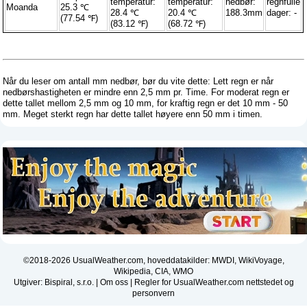
temperatur:
temperatur:
nedbør:
regnfulle
Moanda
25.3 ℃
28.4 ℃
20.4 ℃
188.3mm
dager: -
(77.54 ℉)
(83.12 ℉)
(68.72 ℉)
Når du leser om antall mm nedbør, bør du vite dette: Lett regn er når
nedbørshastigheten er mindre enn 2,5 mm pr. Time. For moderat regn er
dette tallet mellom 2,5 mm og 10 mm, for kraftig regn er det 10 mm - 50
mm. Meget sterkt regn har dette tallet høyere enn 50 mm i timen.
©2018-2026 UsualWeather.com, hoveddatakilder: MWDI, WikiVoyage,
Wikipedia, CIA, WMO
Utgiver: Bispiral, s.r.o. |
Om oss
|
Regler for UsualWeather.com nettstedet og
personvern