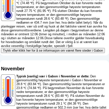
℃ (74.48 ℉). På begynnelsen Oktober du kan forvente nedre
temperaturer, er den gjennomsnittlige høyeste temperaturen
rundt 27.75 ℃ (81.95 ℉). På slutten Oktober du kan forvente
høyere temperaturer, er den gjennomsnittlige høyeste
temperaturen rundt 28.6 ℃ (83.48 ℉). Den gjennomsnittlige
nedbøren er 434.7 mm (
ser her, hva dette tallet betyr
). Når du
planlegger reisen, vær så snill og husk at det faktiske været kan avvike fra
disse gjennomsnittsverdiene. Lengden på dagen i begynnelsen av denne
måneden er omtrent 12:06 (timer og minutter), i midten av måneden 12:06
og i slutten av måneden 12:06.Disse tallene ovenfor gjelder hovedsakelig
for hovedstaden og området rundt det. Det er viktig å si at været kan
avvike vesentlig i forskjellige høyder, spesielt i fjell.
Trykk eller klikk her for å se informasjon om været flere steder i Gabon
November
Typisk (vanlig) vær i Gabon i November er dette:
Den
gjennomsnittlig høyeste temperaturen i Gabon i November er
28.8 ℃ (83.84 ℉). Den gjennomsnittlig laveste temperaturen er
23.8 ℃ (74.84 ℉). På begynnelsen November du kan forvente
nedre temperaturer, er den gjennomsnittlige høyeste
temperaturen rundt 28.6 ℃ (83.48 ℉). På slutten November du
kan forvente høyere temperaturer, er den gjennomsnittlige
høyeste temperaturen rundt 29.1 ℃ (84.38 ℉). Den
gjennomsnittlige nedbøren er 502.3 mm (
ser her, hva dette tallet