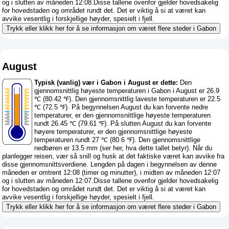
og i slutten av måneden 12:08.Disse tallene ovenfor gjelder hovedsakelig
for hovedstaden og området rundt det. Det er viktig å si at været kan
avvike vesentlig i forskjellige høyder, spesielt i fjell.
Trykk eller klikk her for å se informasjon om været flere steder i Gabon
August
Typisk (vanlig) vær i Gabon i August er dette:
Den
gjennomsnittlig høyeste temperaturen i Gabon i August er 26.9
℃ (80.42 ℉). Den gjennomsnittlig laveste temperaturen er 22.5
℃ (72.5 ℉). På begynnelsen August du kan forvente nedre
temperaturer, er den gjennomsnittlige høyeste temperaturen
rundt 26.45 ℃ (79.61 ℉). På slutten August du kan forvente
høyere temperaturer, er den gjennomsnittlige høyeste
temperaturen rundt 27 ℃ (80.6 ℉). Den gjennomsnittlige
nedbøren er 13.5 mm (
ser her, hva dette tallet betyr
). Når du
planlegger reisen, vær så snill og husk at det faktiske været kan avvike fra
disse gjennomsnittsverdiene. Lengden på dagen i begynnelsen av denne
måneden er omtrent 12:08 (timer og minutter), i midten av måneden 12:07
og i slutten av måneden 12:07.Disse tallene ovenfor gjelder hovedsakelig
for hovedstaden og området rundt det. Det er viktig å si at været kan
avvike vesentlig i forskjellige høyder, spesielt i fjell.
Trykk eller klikk her for å se informasjon om været flere steder i Gabon