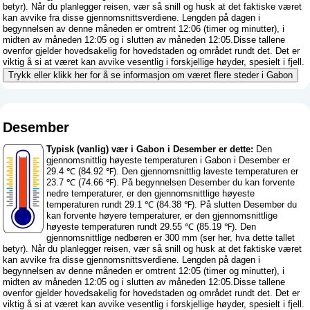
betyr
). Når du planlegger reisen, vær så snill og husk at det faktiske været
kan avvike fra disse gjennomsnittsverdiene. Lengden på dagen i
begynnelsen av denne måneden er omtrent 12:06 (timer og minutter), i
midten av måneden 12:05 og i slutten av måneden 12:05.Disse tallene
ovenfor gjelder hovedsakelig for hovedstaden og området rundt det. Det er
viktig å si at været kan avvike vesentlig i forskjellige høyder, spesielt i fjell.
Trykk eller klikk her for å se informasjon om været flere steder i Gabon
Desember
Typisk (vanlig) vær i Gabon i Desember er dette:
Den
gjennomsnittlig høyeste temperaturen i Gabon i Desember er
29.4 ℃ (84.92 ℉). Den gjennomsnittlig laveste temperaturen er
23.7 ℃ (74.66 ℉). På begynnelsen Desember du kan forvente
nedre temperaturer, er den gjennomsnittlige høyeste
temperaturen rundt 29.1 ℃ (84.38 ℉). På slutten Desember du
kan forvente høyere temperaturer, er den gjennomsnittlige
høyeste temperaturen rundt 29.55 ℃ (85.19 ℉). Den
gjennomsnittlige nedbøren er 300 mm (
ser her, hva dette tallet
betyr
). Når du planlegger reisen, vær så snill og husk at det faktiske været
kan avvike fra disse gjennomsnittsverdiene. Lengden på dagen i
begynnelsen av denne måneden er omtrent 12:05 (timer og minutter), i
midten av måneden 12:05 og i slutten av måneden 12:05.Disse tallene
ovenfor gjelder hovedsakelig for hovedstaden og området rundt det. Det er
viktig å si at været kan avvike vesentlig i forskjellige høyder, spesielt i fjell.