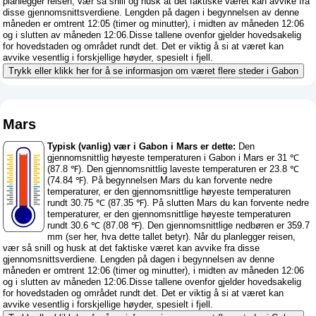
planlegger reisen, vær så snill og husk at det faktiske været kan avvike fra
disse gjennomsnittsverdiene. Lengden på dagen i begynnelsen av denne
måneden er omtrent 12:05 (timer og minutter), i midten av måneden 12:06
og i slutten av måneden 12:06.Disse tallene ovenfor gjelder hovedsakelig
for hovedstaden og området rundt det. Det er viktig å si at været kan
avvike vesentlig i forskjellige høyder, spesielt i fjell.
Trykk eller klikk her for å se informasjon om været flere steder i Gabon
Mars
Typisk (vanlig) vær i Gabon i Mars er dette:
Den
gjennomsnittlig høyeste temperaturen i Gabon i Mars er 31 ℃
(87.8 ℉). Den gjennomsnittlig laveste temperaturen er 23.8 ℃
(74.84 ℉). På begynnelsen Mars du kan forvente nedre
temperaturer, er den gjennomsnittlige høyeste temperaturen
rundt 30.75 ℃ (87.35 ℉). På slutten Mars du kan forvente nedre
temperaturer, er den gjennomsnittlige høyeste temperaturen
rundt 30.6 ℃ (87.08 ℉). Den gjennomsnittlige nedbøren er 359.7
mm (
ser her, hva dette tallet betyr
). Når du planlegger reisen,
vær så snill og husk at det faktiske været kan avvike fra disse
gjennomsnittsverdiene. Lengden på dagen i begynnelsen av denne
måneden er omtrent 12:06 (timer og minutter), i midten av måneden 12:06
og i slutten av måneden 12:06.Disse tallene ovenfor gjelder hovedsakelig
for hovedstaden og området rundt det. Det er viktig å si at været kan
avvike vesentlig i forskjellige høyder, spesielt i fjell.