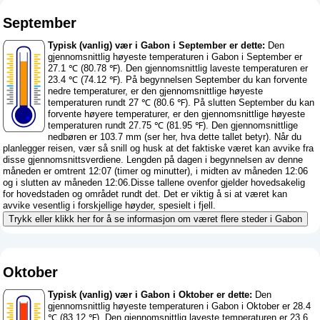
September
Typisk (vanlig) vær i Gabon i September er dette:
Den
gjennomsnittlig høyeste temperaturen i Gabon i September er
27.1 ℃ (80.78 ℉). Den gjennomsnittlig laveste temperaturen er
23.4 ℃ (74.12 ℉). På begynnelsen September du kan forvente
nedre temperaturer, er den gjennomsnittlige høyeste
temperaturen rundt 27 ℃ (80.6 ℉). På slutten September du kan
forvente høyere temperaturer, er den gjennomsnittlige høyeste
temperaturen rundt 27.75 ℃ (81.95 ℉). Den gjennomsnittlige
nedbøren er 103.7 mm (
ser her, hva dette tallet betyr
). Når du
planlegger reisen, vær så snill og husk at det faktiske været kan avvike fra
disse gjennomsnittsverdiene. Lengden på dagen i begynnelsen av denne
måneden er omtrent 12:07 (timer og minutter), i midten av måneden 12:06
og i slutten av måneden 12:06.Disse tallene ovenfor gjelder hovedsakelig
for hovedstaden og området rundt det. Det er viktig å si at været kan
avvike vesentlig i forskjellige høyder, spesielt i fjell.
Trykk eller klikk her for å se informasjon om været flere steder i Gabon
Oktober
Typisk (vanlig) vær i Gabon i Oktober er dette:
Den
gjennomsnittlig høyeste temperaturen i Gabon i Oktober er 28.4
℃ (83.12 ℉). Den gjennomsnittlig laveste temperaturen er 23.6