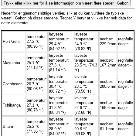
Trykk eller klikk her for å se informasjon om været flere steder i Gabon
Nedenfor er gjennomsnittlige verdier, slik at du kan vurdere de typiske
været i Gabon på disse stedene. Tegnet '-' betyr at vi ikke har nok data for
dette elementet.
høyeste
laveste
temperatur:
temperatur:
temperatur:
nedbør:
regnfulle
Port Gentil
27.2 ℃
29.4 ℃
24.9 ℃
229.9mm
dager: -
(80.96 ℉)
(84.92 ℉)
(76.82 ℉)
høyeste
laveste
temperatur:
temperatur:
temperatur:
nedbør:
regnfulle
Mayumba
25.1 ℃
27.3 ℃
23.5 ℃ (74.3
167.2mm
dager: -
(77.18 ℉)
(81.14 ℉)
℉)
høyeste
laveste
temperatur:
temperatur:
temperatur:
nedbør:
regnfulle
Cocobeach
26.7 ℃
30.4 ℃
23.1 ℃
280.6mm
dager: -
(80.06 ℉)
(86.72 ℉)
(73.58 ℉)
høyeste
laveste
temperatur:
temperatur:
temperatur:
nedbør:
regnfulle
Tchibanga
27.1 ℃
31.3 ℃
22.6 ℃
168.6mm
dager: -
(80.78 ℉)
(88.34 ℉)
(72.68 ℉)
høyeste
laveste
temperatur:
temperatur:
temperatur:
nedbør:
regnfulle
Bitam
25.2 ℃
28.9 ℃
20.6 ℃
61.1mm
dager: -
(77.36 ℉)
(84.02 ℉)
(69.08 ℉)