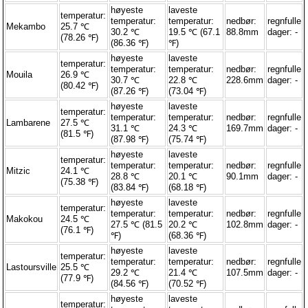
høyeste
laveste
temperatur:
temperatur:
temperatur:
nedbør:
regnfulle
Mekambo
25.7 ℃
30.2 ℃
19.5 ℃ (67.1
88.8mm
dager: -
(78.26 ℉)
(86.36 ℉)
℉)
høyeste
laveste
temperatur:
temperatur:
temperatur:
nedbør:
regnfulle
Mouila
26.9 ℃
30.7 ℃
22.8 ℃
228.6mm
dager: -
(80.42 ℉)
(87.26 ℉)
(73.04 ℉)
høyeste
laveste
temperatur:
temperatur:
temperatur:
nedbør:
regnfulle
Lambarene
27.5 ℃
31.1 ℃
24.3 ℃
169.7mm
dager: -
(81.5 ℉)
(87.98 ℉)
(75.74 ℉)
høyeste
laveste
temperatur:
temperatur:
temperatur:
nedbør:
regnfulle
Mitzic
24.1 ℃
28.8 ℃
20.1 ℃
90.1mm
dager: -
(75.38 ℉)
(83.84 ℉)
(68.18 ℉)
høyeste
laveste
temperatur:
temperatur:
temperatur:
nedbør:
regnfulle
Makokou
24.5 ℃
27.5 ℃ (81.5
20.2 ℃
102.8mm
dager: -
(76.1 ℉)
℉)
(68.36 ℉)
høyeste
laveste
temperatur:
temperatur:
temperatur:
nedbør:
regnfulle
Lastoursville
25.5 ℃
29.2 ℃
21.4 ℃
107.5mm
dager: -
(77.9 ℉)
(84.56 ℉)
(70.52 ℉)
høyeste
laveste
temperatur: