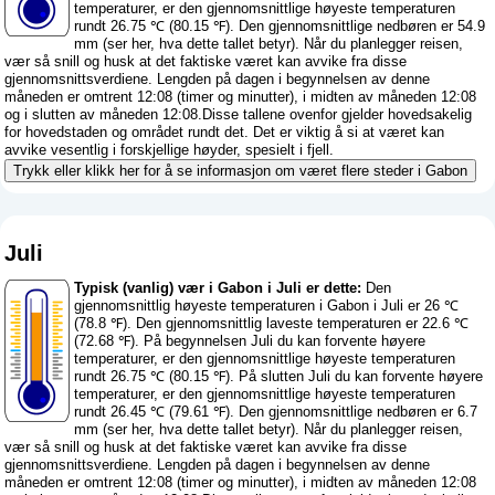
temperaturer, er den gjennomsnittlige høyeste temperaturen
rundt 26.75 ℃ (80.15 ℉). Den gjennomsnittlige nedbøren er 54.9
mm (
ser her, hva dette tallet betyr
). Når du planlegger reisen,
vær så snill og husk at det faktiske været kan avvike fra disse
gjennomsnittsverdiene. Lengden på dagen i begynnelsen av denne
måneden er omtrent 12:08 (timer og minutter), i midten av måneden 12:08
og i slutten av måneden 12:08.Disse tallene ovenfor gjelder hovedsakelig
for hovedstaden og området rundt det. Det er viktig å si at været kan
avvike vesentlig i forskjellige høyder, spesielt i fjell.
Trykk eller klikk her for å se informasjon om været flere steder i Gabon
Juli
Typisk (vanlig) vær i Gabon i Juli er dette:
Den
gjennomsnittlig høyeste temperaturen i Gabon i Juli er 26 ℃
(78.8 ℉). Den gjennomsnittlig laveste temperaturen er 22.6 ℃
(72.68 ℉). På begynnelsen Juli du kan forvente høyere
temperaturer, er den gjennomsnittlige høyeste temperaturen
rundt 26.75 ℃ (80.15 ℉). På slutten Juli du kan forvente høyere
temperaturer, er den gjennomsnittlige høyeste temperaturen
rundt 26.45 ℃ (79.61 ℉). Den gjennomsnittlige nedbøren er 6.7
mm (
ser her, hva dette tallet betyr
). Når du planlegger reisen,
vær så snill og husk at det faktiske været kan avvike fra disse
gjennomsnittsverdiene. Lengden på dagen i begynnelsen av denne
måneden er omtrent 12:08 (timer og minutter), i midten av måneden 12:08