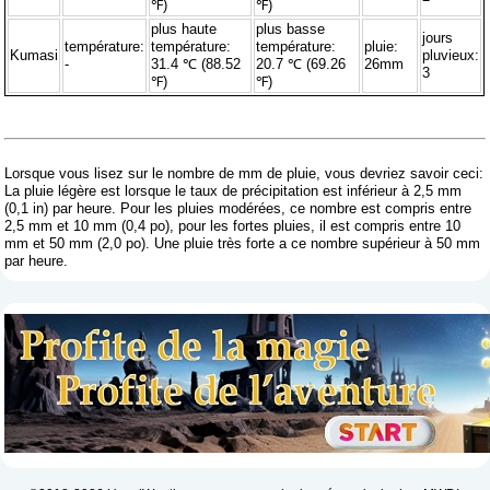
℉)
℉)
plus haute
plus basse
jours
température:
température:
température:
pluie:
Kumasi
pluvieux:
-
31.4 ℃ (88.52
20.7 ℃ (69.26
26mm
3
℉)
℉)
Lorsque vous lisez sur le nombre de mm de pluie, vous devriez savoir ceci:
La pluie légère est lorsque le taux de précipitation est inférieur à 2,5 mm
(0,1 in) par heure. Pour les pluies modérées, ce nombre est compris entre
2,5 mm et 10 mm (0,4 po), pour les fortes pluies, il est compris entre 10
mm et 50 mm (2,0 po). Une pluie très forte a ce nombre supérieur à 50 mm
par heure.