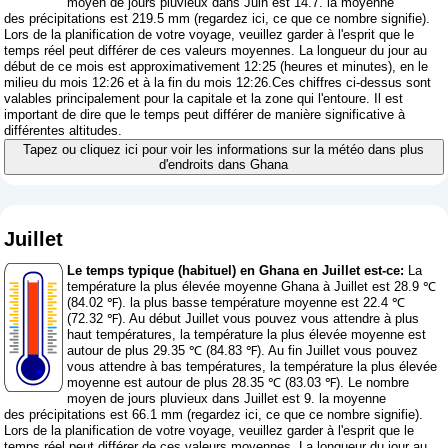
moyen de jours pluvieux dans Juin est 14.7. la moyenne
des précipitations est 219.5 mm (
regardez ici, ce que ce nombre signifie
).
Lors de la planification de votre voyage, veuillez garder à l'esprit que le
temps réel peut différer de ces valeurs moyennes. La longueur du jour au
début de ce mois est approximativement 12:25 (heures et minutes), en le
milieu du mois 12:26 et à la fin du mois 12:26.Ces chiffres ci-dessus sont
valables principalement pour la capitale et la zone qui l'entoure. Il est
important de dire que le temps peut différer de manière significative à
différentes altitudes.
Tapez ou cliquez ici pour voir les informations sur la météo dans plus
d'endroits dans Ghana
Juillet
Le temps typique (habituel) en Ghana en Juillet est-ce:
La
température la plus élevée moyenne Ghana à Juillet est 28.9 ℃
(84.02 ℉). la plus basse température moyenne est 22.4 ℃
(72.32 ℉). Au début Juillet vous pouvez vous attendre à plus
haut températures, la température la plus élevée moyenne est
autour de plus 29.35 ℃ (84.83 ℉). Au fin Juillet vous pouvez
vous attendre à bas températures, la température la plus élevée
moyenne est autour de plus 28.35 ℃ (83.03 ℉). Le nombre
moyen de jours pluvieux dans Juillet est 9. la moyenne
des précipitations est 66.1 mm (
regardez ici, ce que ce nombre signifie
).
Lors de la planification de votre voyage, veuillez garder à l'esprit que le
temps réel peut différer de ces valeurs moyennes. La longueur du jour au