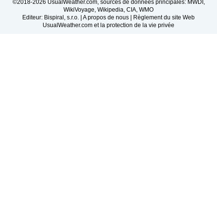
©2018-2026 UsualWeather.com, sources de données principales: MWDI,
WikiVoyage, Wikipedia, CIA, WMO
Editeur: Bispiral, s.r.o. |
A propos de nous
|
Règlement du site Web
UsualWeather.com et la protection de la vie privée