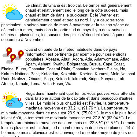
Le climat du Ghana est tropical. Le temps est généralement
chaud et relativement sec le long de la côte sud-est, mais
chaud et humide dans le sud-ouest. Et le Wether est
généralement chaud et sec au nord. Il y a deux saisons
principales: la saison humide de mars à novembre et la saison sèche de
décembre à mars, mais dans la partie sud du pays il y a deux saisons
sèches et pluvieuses, les saisons des pluies s'étendent d'avril à juin et de
septembre à Novembre.
Quand on parle de la météo habituelle dans ce pays,
l'information est pertinente par exemple pour ces endroits
populaires: Abease, Aburi, Accra, Ada, Adanwomase, Aflao,
Apam, Ashanti Kwahu, Bolgatanga, Busua, Cape Coast,
Elmina, Elubo, Ghanaian Coastal Plain, Ghanaian Northern Plains, Ho,
Kakum National Park, Koforidua, Kokrobite, Kpetoe, Kumasi, Mole National
Park, Nzulezo, Obuasi, Paga, Sekondi Takoradi, Sirigu, Sunyani, Tafi
Atome, Tamale, Tema, Volta Basin, Wa.
Regardons maintenant quel temps vous pouvez vous attendre
dans la zone autour de la capitale et dans beaucoup d'autres
villes. Le mois le plus chaud ici est Février, la température
maximale moyenne est 33.2 ℃ (91.76 ℉). La température
minimale moyenne dans ce mois est 23.9 ℃ (75.02 ℉). le mois le plus froid
ici est Août, la température maximale moyenne est 27.8 ℃ (82.04 ℉). La
température minimale moyenne dans ce mois est 22.5 ℃ (72.5 ℉). Le mois
le plus pluvieux est ici Juin, le Le nombre moyen de jours de pluie est 14.7.
Le mois le moins pluvieux est ici Janvier, le Le nombre moyen de jours de