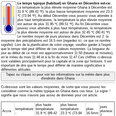
Le temps typique (habituel) en Ghana en Décembre est-ce:
La température la plus élevée moyenne Ghana à Décembre est
31.9 ℃ (89.42 ℉). la plus basse température moyenne est 23.3
℃ (73.94 ℉). Au début Décembre vous pouvez vous attendre à
plus haut températures, la température la plus élevée moyenne
est autour de plus 31.95 ℃ (89.51 ℉). Au fin Décembre vous
pouvez vous attendre à plus haut températures, la température
la plus élevée moyenne est autour de plus 32.45 ℃ (90.41 ℉).
Le nombre moyen de jours pluvieux dans Décembre est 2. la
moyenne des précipitations est 16.5 mm (
regardez ici, ce que ce nombre
signifie
). Lors de la planification de votre voyage, veuillez garder à l'esprit
que le temps réel peut différer de ces valeurs moyennes. La longueur du
jour au début de ce mois est approximativement 11:50 (heures et minutes),
en le milieu du mois 11:48 et à la fin du mois 11:47.Ces chiffres ci-dessus
sont valables principalement pour la capitale et la zone qui l'entoure. Il est
important de dire que le temps peut différer de manière significative à
différentes altitudes.
Tapez ou cliquez ici pour voir les informations sur la météo dans plus
d'endroits dans Ghana
Ci-dessous sont les valeurs moyennes, de sorte que vous pouvez les
considérer comme la météo typique en Ghana dans ces lieux. Le signe '-'
signifie que nous n'avons pas assez de données pour cet article.
plus haute
plus basse
jours
température:
température:
température:
pluie:
Accra
pluvieux:
-
31.9 ℃ (89.42
23.3 ℃ (73.94
16.5mm
2