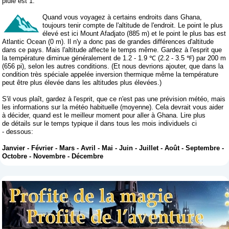
pluie est 1.
Quand vous voyagez à certains endroits dans Ghana,
toujours tenir compte de l'altitude de l'endroit. Le point le plus
élevé est ici Mount Afadjato (885 m) et le point le plus bas est
Atlantic Ocean (0 m). Il n'y a donc pas de grandes différences d'altitude
dans ce pays. Mais l'altitude affecte le temps même. Gardez à l'esprit que
la température diminue généralement de 1.2 - 1.9 ℃ (2.2 - 3.5 ℉) par 200 m
(656 pi), selon les autres conditions. (Et nous devrions ajouter, que dans la
condition très spéciale appelée inversion thermique même la température
peut être plus élevée dans les altitudes plus élevées.)
S'il vous plaît, gardez à l'esprit, que ce n'est pas une prévision météo, mais
les informations sur la météo habituelle (moyenne). Cela devrait vous aider
à décider, quand est le meilleur moment pour aller à Ghana. Lire plus
de détails sur le temps typique il dans tous les mois individuels ci
- dessous:
Janvier
-
Février
-
Mars
-
Avril
-
Mai
-
Juin
-
Juillet
-
Août
-
Septembre
-
Octobre
-
Novembre
-
Décembre