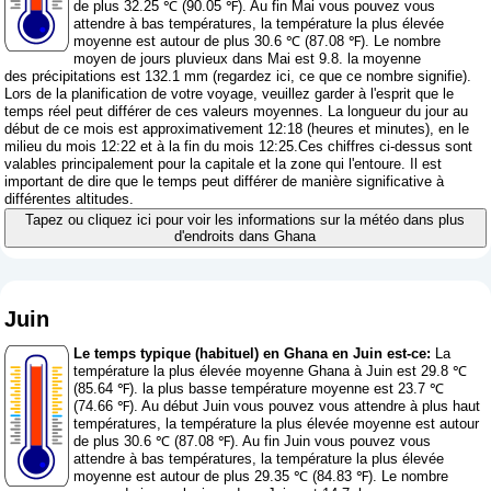
de plus 32.25 ℃ (90.05 ℉). Au fin Mai vous pouvez vous
attendre à bas températures, la température la plus élevée
moyenne est autour de plus 30.6 ℃ (87.08 ℉). Le nombre
moyen de jours pluvieux dans Mai est 9.8. la moyenne
des précipitations est 132.1 mm (
regardez ici, ce que ce nombre signifie
).
Lors de la planification de votre voyage, veuillez garder à l'esprit que le
temps réel peut différer de ces valeurs moyennes. La longueur du jour au
début de ce mois est approximativement 12:18 (heures et minutes), en le
milieu du mois 12:22 et à la fin du mois 12:25.Ces chiffres ci-dessus sont
valables principalement pour la capitale et la zone qui l'entoure. Il est
important de dire que le temps peut différer de manière significative à
différentes altitudes.
Tapez ou cliquez ici pour voir les informations sur la météo dans plus
d'endroits dans Ghana
Juin
Le temps typique (habituel) en Ghana en Juin est-ce:
La
température la plus élevée moyenne Ghana à Juin est 29.8 ℃
(85.64 ℉). la plus basse température moyenne est 23.7 ℃
(74.66 ℉). Au début Juin vous pouvez vous attendre à plus haut
températures, la température la plus élevée moyenne est autour
de plus 30.6 ℃ (87.08 ℉). Au fin Juin vous pouvez vous
attendre à bas températures, la température la plus élevée
moyenne est autour de plus 29.35 ℃ (84.83 ℉). Le nombre