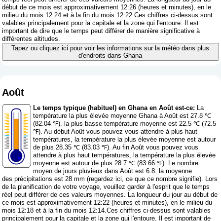
début de ce mois est approximativement 12:26 (heures et minutes), en le
milieu du mois 12:24 et à la fin du mois 12:22.Ces chiffres ci-dessus sont
valables principalement pour la capitale et la zone qui l'entoure. Il est
important de dire que le temps peut différer de manière significative à
différentes altitudes.
Tapez ou cliquez ici pour voir les informations sur la météo dans plus
d'endroits dans Ghana
Août
Le temps typique (habituel) en Ghana en Août est-ce:
La
température la plus élevée moyenne Ghana à Août est 27.8 ℃
(82.04 ℉). la plus basse température moyenne est 22.5 ℃ (72.5
℉). Au début Août vous pouvez vous attendre à plus haut
températures, la température la plus élevée moyenne est autour
de plus 28.35 ℃ (83.03 ℉). Au fin Août vous pouvez vous
attendre à plus haut températures, la température la plus élevée
moyenne est autour de plus 28.7 ℃ (83.66 ℉). Le nombre
moyen de jours pluvieux dans Août est 6.8. la moyenne
des précipitations est 28 mm (
regardez ici, ce que ce nombre signifie
). Lors
de la planification de votre voyage, veuillez garder à l'esprit que le temps
réel peut différer de ces valeurs moyennes. La longueur du jour au début de
ce mois est approximativement 12:22 (heures et minutes), en le milieu du
mois 12:18 et à la fin du mois 12:14.Ces chiffres ci-dessus sont valables
principalement pour la capitale et la zone qui l'entoure. Il est important de