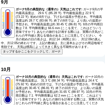
9月
ガーナ9月の典型的な（通常の）天気はこれです:
ガーナ9月の平
均最高温度は、 29.6 ℃ (85.28 ℉). 平均最低温度は 22.9 ℃
(73.22 ℉). 初めの9月では、下げるの温度が予想され、平均最高
温度は約 28.7 ℃ (83.66 ℉). 終了の9月では、より高いの温度が
予想され、平均最高温度は約 30.45 ℃ (86.81 ℉). 9月の平均雨日
数は 7.8. 平均降雨量は 66.6 mm (
ここを見て、これはどういう
意味ですか？
). あなたの旅行を計画する際には、実際の天気がこ
れらの平均値と異なる場合があることに注意してください。 今
月の初めの日の長さは、約12:14（時間と分）、月12:09の真ん
中、月12:05の終わりです。上記の数値は、主に資本およびその周辺地域で
有効です。 天気は標高によって大きく異なる可能性があります。
タップするかここをクリックして、ガーナ
10月
ガーナ10月の典型的な（通常の）天気はこれです:
ガーナ10月の
平均最高温度は、 31.3 ℃ (88.34 ℉). 平均最低温度は 24.4 ℃
(75.92 ℉). 初めの10月では、下げるの温度が予想され、平均最高
温度は約 30.45 ℃ (86.81 ℉). 終了の10月では、より高いの温度
が予想され、平均最高温度は約 31.65 ℃ (88.97 ℉). 10月の平均
雨日数は 7.1. 平均降雨量は 62.2 mm (
ここを見て、これはどう
いう意味ですか？
). あなたの旅行を計画する際には、実際の天気
がこれらの平均値と異なる場合があることに注意してくださ