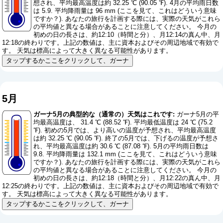
想され、平均最高温度は約 32.25 ℃ (90.05 ℉). 4月の平均雨日数
は 5.9. 平均降雨量は 96 mm (
ここを見て、これはどういう意味
ですか？
). あなたの旅行を計画する際には、実際の天気がこれら
の平均値と異なる場合があることに注意してください。 今月の
初めの日の長さは、約12:10（時間と分）、月12:14の真ん中、月
12:18の終わりです。上記の数値は、主に資本およびその周辺地域で有効で
す。 天気は標高によって大きく異なる可能性があります。
タップするかここをクリックして、ガーナ
5月
ガーナ5月の典型的な（通常の）天気はこれです:
ガーナ5月の平
均最高温度は、 31.4 ℃ (88.52 ℉). 平均最低温度は 24 ℃ (75.2
℉). 初めの5月では、より高いの温度が予想され、平均最高温度
は約 32.25 ℃ (90.05 ℉). 終了の5月では、下げるの温度が予想さ
れ、平均最高温度は約 30.6 ℃ (87.08 ℉). 5月の平均雨日数は
9.8. 平均降雨量は 132.1 mm (
ここを見て、これはどういう意味
ですか？
). あなたの旅行を計画する際には、実際の天気がこれら
の平均値と異なる場合があることに注意してください。 今月の
初めの日の長さは、約12:18（時間と分）、月12:22の真ん中、月
12:25の終わりです。上記の数値は、主に資本およびその周辺地域で有効で
す。 天気は標高によって大きく異なる可能性があります。
タップするかここをクリックして、ガーナ