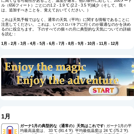
に高くなる可能性があること、温度が通常。他の条件に応じて、200メート
ル（656フィート）ごとにの1.2 - 1.9 ℃ (2.2 - 3.5 ℉)減少（そして、我々
は、追加すべきことを、覚えておいてください。）
これは天気予報ではなく、通常の天気（平均）に関する情報であることに
注意してください。 これは、いつスロバキアに行くのが最適なのかを決め
るのに役立ちます。 下のすべての個々の月に典型的な天気についての詳細
を読む：
1月
-
2月
-
3月
-
4月
-
5月
-
6月
-
7月
-
8月
-
9月
-
10月
-
11月
-
12月
1月
ガーナ1月の典型的な（通常の）天気はこれです:
ガーナ1月の平
均最高温度は、 33 ℃ (91.4 ℉). 平均最低温度は 24 ℃ (75.2 ℉).