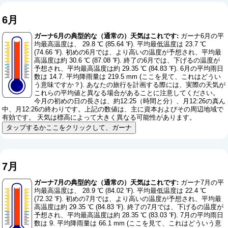
6月
ガーナ6月の典型的な（通常の）天気はこれです:
ガーナ6月の平
均最高温度は、 29.8 ℃ (85.64 ℉). 平均最低温度は 23.7 ℃
(74.66 ℉). 初めの6月では、より高いの温度が予想され、平均最
高温度は約 30.6 ℃ (87.08 ℉). 終了の6月では、下げるの温度が
予想され、平均最高温度は約 29.35 ℃ (84.83 ℉). 6月の平均雨日
数は 14.7. 平均降雨量は 219.5 mm (
ここを見て、これはどうい
う意味ですか？
). あなたの旅行を計画する際には、実際の天気が
これらの平均値と異なる場合があることに注意してください。
今月の初めの日の長さは、約12:25（時間と分）、月12:26の真ん
中、月12:26の終わりです。上記の数値は、主に資本およびその周辺地域で
有効です。 天気は標高によって大きく異なる可能性があります。
タップするかここをクリックして、ガーナ
7月
ガーナ7月の典型的な（通常の）天気はこれです:
ガーナ7月の平
均最高温度は、 28.9 ℃ (84.02 ℉). 平均最低温度は 22.4 ℃
(72.32 ℉). 初めの7月では、より高いの温度が予想され、平均最
高温度は約 29.35 ℃ (84.83 ℉). 終了の7月では、下げるの温度が
予想され、平均最高温度は約 28.35 ℃ (83.03 ℉). 7月の平均雨日
数は 9. 平均降雨量は 66.1 mm (
ここを見て、これはどういう意