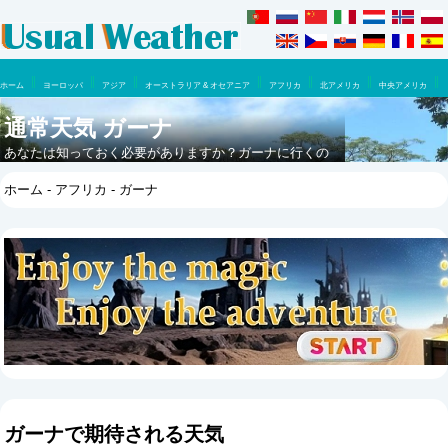
ホーム
ヨーロッパ
アジア
オーストラリア & オセアニア
アフリカ
北アメリカ
中央アメリカ
南アメリカ
通常天気 ガーナ
あなたは知っておく必要がありますか？ガーナに行くの
に最適な時はいつですか？ここで一年のうちに何が期待
ホーム
-
アフリカ
- ガーナ
できるでしょうか。
ガーナで期待される天気