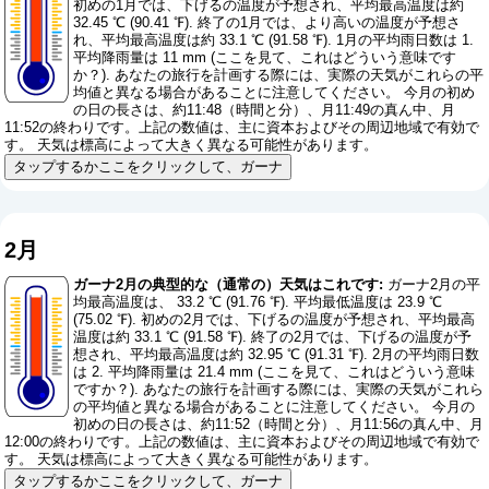
初めの1月では、下げるの温度が予想され、平均最高温度は約
32.45 ℃ (90.41 ℉). 終了の1月では、より高いの温度が予想さ
れ、平均最高温度は約 33.1 ℃ (91.58 ℉). 1月の平均雨日数は 1.
平均降雨量は 11 mm (
ここを見て、これはどういう意味です
か？
). あなたの旅行を計画する際には、実際の天気がこれらの平
均値と異なる場合があることに注意してください。 今月の初め
の日の長さは、約11:48（時間と分）、月11:49の真ん中、月
11:52の終わりです。上記の数値は、主に資本およびその周辺地域で有効で
す。 天気は標高によって大きく異なる可能性があります。
タップするかここをクリックして、ガーナ
2月
ガーナ2月の典型的な（通常の）天気はこれです:
ガーナ2月の平
均最高温度は、 33.2 ℃ (91.76 ℉). 平均最低温度は 23.9 ℃
(75.02 ℉). 初めの2月では、下げるの温度が予想され、平均最高
温度は約 33.1 ℃ (91.58 ℉). 終了の2月では、下げるの温度が予
想され、平均最高温度は約 32.95 ℃ (91.31 ℉). 2月の平均雨日数
は 2. 平均降雨量は 21.4 mm (
ここを見て、これはどういう意味
ですか？
). あなたの旅行を計画する際には、実際の天気がこれら
の平均値と異なる場合があることに注意してください。 今月の
初めの日の長さは、約11:52（時間と分）、月11:56の真ん中、月
12:00の終わりです。上記の数値は、主に資本およびその周辺地域で有効で
す。 天気は標高によって大きく異なる可能性があります。
タップするかここをクリックして、ガーナ