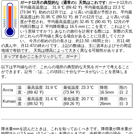
ガーナ12月の典型的な（通常の）天気はこれです:
ガーナ12月の
平均最高温度は、 31.9 ℃ (89.42 ℉). 平均最低温度は 23.3 ℃
(73.94 ℉). 初めの12月では、より高いの温度が予想され、平均最
高温度は約 31.95 ℃ (89.51 ℉). 終了の12月では、より高いの温
度が予想され、平均最高温度は約 32.45 ℃ (90.41 ℉). 12月の平
均雨日数は 2. 平均降雨量は 16.5 mm (
ここを見て、これはどう
いう意味ですか？
). あなたの旅行を計画する際には、実際の天気
がこれらの平均値と異なる場合があることに注意してくださ
い。 今月の初めの日の長さは、約11:50（時間と分）、月11:48
の真ん中、月11:47の終わりです。上記の数値は、主に資本およびその周辺
地域で有効です。 天気は標高によって大きく異なる可能性があります。
タップするかここをクリックして、ガーナ
以下は平均値なので、これらの場所の典型的な天気をガーナで考えること
ができます。記号 ' - 'は、この項目に十分なデータがないことを意味しま
す。
温
最高温度: 31.9 ℃
最低温度: 23.3 ℃
降雨:
雨の
Accra
度: -
(89.42 ℉)
(73.94 ℉)
16.5mm
日: 2
温
最高温度: 31.4 ℃
最低温度: 20.7 ℃
降雨:
雨の
Kumasi
度: -
(88.52 ℉)
(69.26 ℉)
26mm
日: 3
降水量mmを読んだときは、これを知っておくべきです。降雨量が降水量が
時間当たり2.5 mm（0.1インチ）未満のときです。中程度の雨の場合、この