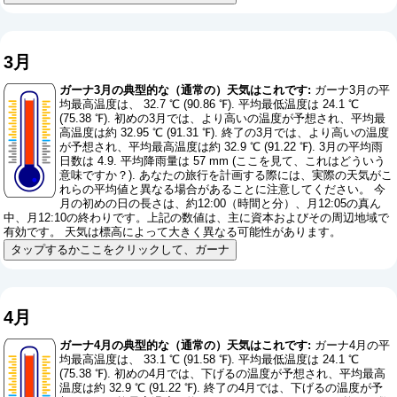
3月
ガーナ3月の典型的な（通常の）天気はこれです:
ガーナ3月の平
均最高温度は、 32.7 ℃ (90.86 ℉). 平均最低温度は 24.1 ℃
(75.38 ℉). 初めの3月では、より高いの温度が予想され、平均最
高温度は約 32.95 ℃ (91.31 ℉). 終了の3月では、より高いの温度
が予想され、平均最高温度は約 32.9 ℃ (91.22 ℉). 3月の平均雨
日数は 4.9. 平均降雨量は 57 mm (
ここを見て、これはどういう
意味ですか？
). あなたの旅行を計画する際には、実際の天気がこ
れらの平均値と異なる場合があることに注意してください。 今
月の初めの日の長さは、約12:00（時間と分）、月12:05の真ん
中、月12:10の終わりです。上記の数値は、主に資本およびその周辺地域で
有効です。 天気は標高によって大きく異なる可能性があります。
タップするかここをクリックして、ガーナ
4月
ガーナ4月の典型的な（通常の）天気はこれです:
ガーナ4月の平
均最高温度は、 33.1 ℃ (91.58 ℉). 平均最低温度は 24.1 ℃
(75.38 ℉). 初めの4月では、下げるの温度が予想され、平均最高
温度は約 32.9 ℃ (91.22 ℉). 終了の4月では、下げるの温度が予