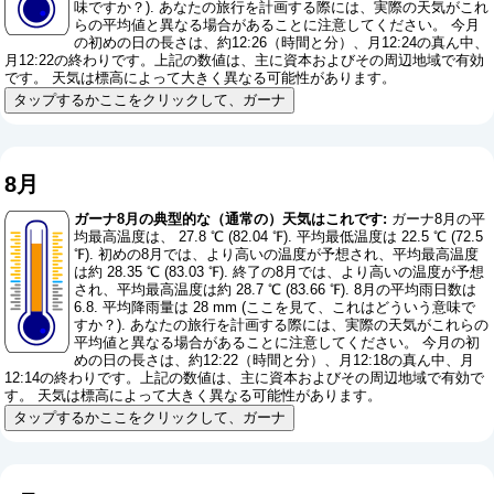
味ですか？
). あなたの旅行を計画する際には、実際の天気がこれ
らの平均値と異なる場合があることに注意してください。 今月
の初めの日の長さは、約12:26（時間と分）、月12:24の真ん中、
月12:22の終わりです。上記の数値は、主に資本およびその周辺地域で有効
です。 天気は標高によって大きく異なる可能性があります。
タップするかここをクリックして、ガーナ
8月
ガーナ8月の典型的な（通常の）天気はこれです:
ガーナ8月の平
均最高温度は、 27.8 ℃ (82.04 ℉). 平均最低温度は 22.5 ℃ (72.5
℉). 初めの8月では、より高いの温度が予想され、平均最高温度
は約 28.35 ℃ (83.03 ℉). 終了の8月では、より高いの温度が予想
され、平均最高温度は約 28.7 ℃ (83.66 ℉). 8月の平均雨日数は
6.8. 平均降雨量は 28 mm (
ここを見て、これはどういう意味で
すか？
). あなたの旅行を計画する際には、実際の天気がこれらの
平均値と異なる場合があることに注意してください。 今月の初
めの日の長さは、約12:22（時間と分）、月12:18の真ん中、月
12:14の終わりです。上記の数値は、主に資本およびその周辺地域で有効で
す。 天気は標高によって大きく異なる可能性があります。
タップするかここをクリックして、ガーナ