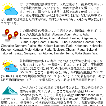
ガーナの気候は熱帯性です。天気は暖かく、南東の海岸沿い
では比較的乾燥していますが、南西では暑くて湿っていま
す。そして、湿った人は通常、北部では暑く乾燥していま
す。主な季節は3月から11月の雨季と12月から3月の乾季です
が、南部では乾燥した雨季が2回、雨季は4月から6月、9月から10月にかけ
てです11月。
この州の通常の天気について話すとき、情報は、例えば、こ
れらの人気のある場所: Abease, Aburi, Accra, Ada,
Adanwomase, Aflao, Apam, Ashanti Kwahu, Bolgatanga,
Busua, Cape Coast, Elmina, Elubo, Ghanaian Coastal Plain,
Ghanaian Northern Plains, Ho, Kakum National Park, Koforidua, Kokrobite,
Kpetoe, Kumasi, Mole National Park, Nzulezo, Obuasi, Paga, Sekondi
Takoradi, Sirigu, Sunyani, Tafi Atome, Tamale, Tema, Volta Basin, Wa.
首都周辺や他の多くの都市でどのような天気が期待できるか
を見てみましょう。 一番暖かい月はここです 2月、平均最高
温度は 33.2 ℃ (91.76 ℉). 今月の平均最低気温は 23.9 ℃
(75.02 ℉). ここで一番寒い月は 8月、平均最高温度は 27.8 ℃
(82.04 ℉). 今月の平均最低気温は 22.5 ℃ (72.5 ℉). ここで最も雨の多い月は
6月平均雨日数は 14.7. ここで最も雨が少ない月は 1月平均雨日数は 1.
ガーナのいくつかの場所に移動するときは、常にその場所の
標高も考慮してください。ここで最も高い点は Mount
Afadjato (885 m) そして、最も低い点は Atlantic Ocean (0 m).
したがって、この国の高度に大きな違いはありませんが、高度は天候にも
影響します。 熱反転という名前の非常に特殊な条件でも、温度が高い標高