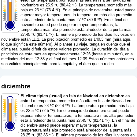
esto:
La temperatura promedio más alta en Isla de Navidad en
noviembre es 26.9 ℃ (80.42 ℉). La temperatura promedio más
baja es 23 ℃ (73.4 ℉). En el principio de noviembre usted puede
esperar mayor temperaturas, la temperatura más alta promedio
está alrededor de la punta más 27 ℃ (80.6 ℉). En el final de
noviembre usted puede esperar mayor temperaturas, la
temperatura más alta promedio está alrededor de la punta más
27.45 ℃ (81.41 ℉). El número promedio de los días lluviosos en
noviembre están 11.1. La precipitación promedio es 140.3 mm (
mira aquí,
lo que significa este número
). Al planear su viaje, tenga en cuenta que el
clima real puede diferir de estos valores promedio. La duración del día a
principios de este mes es aproximadamente 12:26 (horas y minutos), en a
mediados del mes 12:33 y al final del mes 12:39.Estos números anteriores
son válidos principalmente para la capital y el área que lo rodea.
diciembre
El clima típico (usual) en Isla de Navidad en diciembre es
esto:
La temperatura promedio más alta en Isla de Navidad en
diciembre es 28 ℃ (82.4 ℉). La temperatura promedio más baja
es 22.5 ℃ (72.5 ℉). En el principio de diciembre usted puede
esperar inferior temperaturas, la temperatura más alta promedio
está alrededor de la punta más 27.45 ℃ (81.41 ℉). En el final de
diciembre usted puede esperar mayor temperaturas, la
temperatura más alta promedio está alrededor de la punta más
28.25 ℃ (82.85 ℉). El número promedio de los días lluviosos en