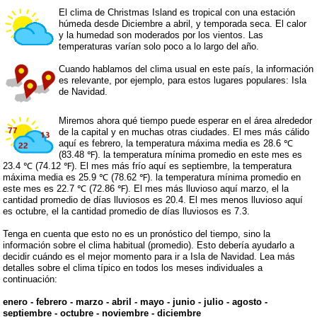
El clima de Christmas Island es tropical con una estación
húmeda desde Diciembre a abril, y temporada seca. El calor
y la humedad son moderados por los vientos. Las
temperaturas varían solo poco a lo largo del año.
Cuando hablamos del clima usual en este país, la información
es relevante, por ejemplo, para estos lugares populares: Isla
de Navidad.
Miremos ahora qué tiempo puede esperar en el área alrededor
de la capital y en muchas otras ciudades. El mes más cálido
aquí es febrero, la temperatura máxima media es 28.6 ℃
(83.48 ℉). la temperatura mínima promedio en este mes es
23.4 ℃ (74.12 ℉). El mes más frío aquí es septiembre, la temperatura
máxima media es 25.9 ℃ (78.62 ℉). la temperatura mínima promedio en
este mes es 22.7 ℃ (72.86 ℉). El mes más lluvioso aquí marzo, el la
cantidad promedio de días lluviosos es 20.4. El mes menos lluvioso aquí
es octubre, el la cantidad promedio de días lluviosos es 7.3.
Tenga en cuenta que esto no es un pronóstico del tiempo, sino la
información sobre el clima habitual (promedio). Esto debería ayudarlo a
decidir cuándo es el mejor momento para ir a Isla de Navidad. Lea más
detalles sobre el clima típico en todos los meses individuales a
continuación:
enero
-
febrero
-
marzo
-
abril
-
mayo
-
junio
-
julio
-
agosto
-
septiembre
-
octubre
-
noviembre
-
diciembre