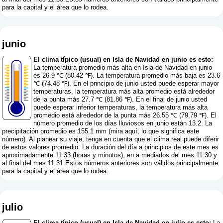
para la capital y el área que lo rodea.
junio
El clima típico (usual) en Isla de Navidad en junio es esto:
La temperatura promedio más alta en Isla de Navidad en junio
es 26.9 ℃ (80.42 ℉). La temperatura promedio más baja es 23.6
℃ (74.48 ℉). En el principio de junio usted puede esperar mayor
temperaturas, la temperatura más alta promedio está alrededor
de la punta más 27.7 ℃ (81.86 ℉). En el final de junio usted
puede esperar inferior temperaturas, la temperatura más alta
promedio está alrededor de la punta más 26.55 ℃ (79.79 ℉). El
número promedio de los días lluviosos en junio están 13.2. La
precipitación promedio es 155.1 mm (
mira aquí, lo que significa este
número
). Al planear su viaje, tenga en cuenta que el clima real puede diferir
de estos valores promedio. La duración del día a principios de este mes es
aproximadamente 11:33 (horas y minutos), en a mediados del mes 11:30 y
al final del mes 11:31.Estos números anteriores son válidos principalmente
para la capital y el área que lo rodea.
julio
El clima típico (usual) en Isla de Navidad en julio es esto:
La