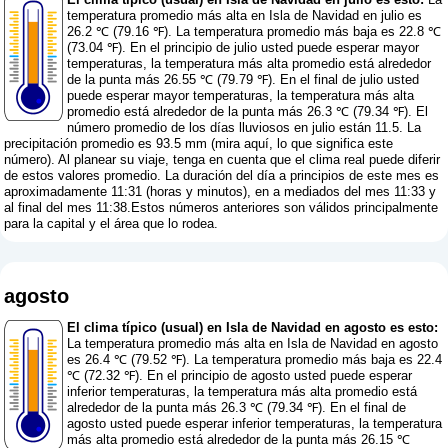
temperatura promedio más alta en Isla de Navidad en julio es
26.2 ℃ (79.16 ℉). La temperatura promedio más baja es 22.8 ℃
(73.04 ℉). En el principio de julio usted puede esperar mayor
temperaturas, la temperatura más alta promedio está alrededor
de la punta más 26.55 ℃ (79.79 ℉). En el final de julio usted
puede esperar mayor temperaturas, la temperatura más alta
promedio está alrededor de la punta más 26.3 ℃ (79.34 ℉). El
número promedio de los días lluviosos en julio están 11.5. La
precipitación promedio es 93.5 mm (
mira aquí, lo que significa este
número
). Al planear su viaje, tenga en cuenta que el clima real puede diferir
de estos valores promedio. La duración del día a principios de este mes es
aproximadamente 11:31 (horas y minutos), en a mediados del mes 11:33 y
al final del mes 11:38.Estos números anteriores son válidos principalmente
para la capital y el área que lo rodea.
agosto
El clima típico (usual) en Isla de Navidad en agosto es esto:
La temperatura promedio más alta en Isla de Navidad en agosto
es 26.4 ℃ (79.52 ℉). La temperatura promedio más baja es 22.4
℃ (72.32 ℉). En el principio de agosto usted puede esperar
inferior temperaturas, la temperatura más alta promedio está
alrededor de la punta más 26.3 ℃ (79.34 ℉). En el final de
agosto usted puede esperar inferior temperaturas, la temperatura
más alta promedio está alrededor de la punta más 26.15 ℃