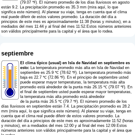
(79.07 ℉). El número promedio de los días lluviosos en agosto
están 9.2. La precipitación promedio es 35.3 mm (
mira aquí, lo que
significa este número
). Al planear su viaje, tenga en cuenta que el clima
real puede diferir de estos valores promedio. La duración del día a
principios de este mes es aproximadamente 11:38 (horas y minutos), en a
mediados del mes 11:44 y al final del mes 11:52.Estos números anteriores
son válidos principalmente para la capital y el área que lo rodea.
septiembre
El clima típico (usual) en Isla de Navidad en septiembre es
esto:
La temperatura promedio más alta en Isla de Navidad en
septiembre es 25.9 ℃ (78.62 ℉). La temperatura promedio más
baja es 22.7 ℃ (72.86 ℉). En el principio de septiembre usted
puede esperar mayor temperaturas, la temperatura más alta
promedio está alrededor de la punta más 26.15 ℃ (79.07 ℉). En
el final de septiembre usted puede esperar mayor temperaturas,
la temperatura más alta promedio está alrededor
de la punta más 26.5 ℃ (79.7 ℉). El número promedio de los
días lluviosos en septiembre están 7.4. La precipitación promedio es 28.2
mm (
mira aquí, lo que significa este número
). Al planear su viaje, tenga en
cuenta que el clima real puede diferir de estos valores promedio. La
duración del día a principios de este mes es aproximadamente 11:52 (horas
y minutos), en a mediados del mes 12:00 y al final del mes 12:09.Estos
números anteriores son válidos principalmente para la capital y el área que