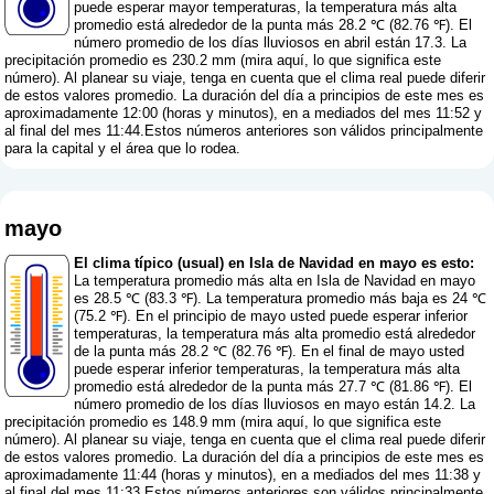
puede esperar mayor temperaturas, la temperatura más alta
promedio está alrededor de la punta más 28.2 ℃ (82.76 ℉). El
número promedio de los días lluviosos en abril están 17.3. La
precipitación promedio es 230.2 mm (
mira aquí, lo que significa este
número
). Al planear su viaje, tenga en cuenta que el clima real puede diferir
de estos valores promedio. La duración del día a principios de este mes es
aproximadamente 12:00 (horas y minutos), en a mediados del mes 11:52 y
al final del mes 11:44.Estos números anteriores son válidos principalmente
para la capital y el área que lo rodea.
mayo
El clima típico (usual) en Isla de Navidad en mayo es esto:
La temperatura promedio más alta en Isla de Navidad en mayo
es 28.5 ℃ (83.3 ℉). La temperatura promedio más baja es 24 ℃
(75.2 ℉). En el principio de mayo usted puede esperar inferior
temperaturas, la temperatura más alta promedio está alrededor
de la punta más 28.2 ℃ (82.76 ℉). En el final de mayo usted
puede esperar inferior temperaturas, la temperatura más alta
promedio está alrededor de la punta más 27.7 ℃ (81.86 ℉). El
número promedio de los días lluviosos en mayo están 14.2. La
precipitación promedio es 148.9 mm (
mira aquí, lo que significa este
número
). Al planear su viaje, tenga en cuenta que el clima real puede diferir
de estos valores promedio. La duración del día a principios de este mes es
aproximadamente 11:44 (horas y minutos), en a mediados del mes 11:38 y
al final del mes 11:33.Estos números anteriores son válidos principalmente