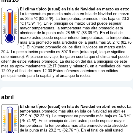
El clima típico (usual) en Isla de Navidad en marzo es esto:
La temperatura promedio más alta en Isla de Navidad en marzo
es 28.5 ℃ (83.3 ℉). La temperatura promedio más baja es 23.3
℃ (73.94 ℉). En el principio de marzo usted puede esperar
mayor temperaturas, la temperatura más alta promedio está
alrededor de la punta más 28.55 ℃ (83.39 ℉). En el final de
marzo usted puede esperar inferior temperaturas, la temperatura
más alta promedio está alrededor de la punta más 28.2 ℃ (82.76
℉). El número promedio de los días lluviosos en marzo están
20.4. La precipitación promedio es 307.9 mm (
mira aquí, lo que significa
este número
). Al planear su viaje, tenga en cuenta que el clima real puede
diferir de estos valores promedio. La duración del día a principios de este
mes es aproximadamente 12:17 (horas y minutos), en a mediados del mes
12:09 y al final del mes 12:00.Estos números anteriores son válidos
principalmente para la capital y el área que lo rodea.
abril
El clima típico (usual) en Isla de Navidad en abril es esto:
La
temperatura promedio más alta en Isla de Navidad en abril es
27.9 ℃ (82.22 ℉). La temperatura promedio más baja es 24.3 ℃
(75.74 ℉). En el principio de abril usted puede esperar mayor
temperaturas, la temperatura más alta promedio está alrededor
de la punta más 28.2 ℃ (82.76 ℉). En el final de abril usted