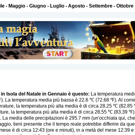
le
-
Maggio
-
Giugno
-
Luglio
-
Agosto
-
Settembre
-
Ottobre
 in Isola del Natale in Gennaio è questo:
La temperatura media 
). La temperatura media più bassa è 22.6 ℃ (72.68 ℉). Al comi
ature, la temperatura più alta media è di circa 28.25 ℃ (82.85 ℉
ture, la temperatura più alta media è di circa 28.55 ℃ (83.39 ℉).
. La media delle precipitazioni è 295.7 mm (
un'occhiata qui, ch
aggio, tieni presente che il tempo reale potrebbe differire da que
o mese è di circa 12:43 (ore e minuti), in a metà del mese 12:39 e