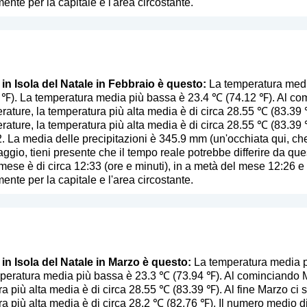
ente per la capitale e l'area circostante.
 in Isola del Natale in Febbraio è questo:
La temperatura media 
℉). La temperatura media più bassa è 23.4 ℃ (74.12 ℉). Al com
ature, la temperatura più alta media è di circa 28.55 ℃ (83.39 ℉
ature, la temperatura più alta media è di circa 28.55 ℃ (83.39 ℉
2. La media delle precipitazioni è 345.9 mm (
un'occhiata qui, ch
aggio, tieni presente che il tempo reale potrebbe differire da que
o mese è di circa 12:33 (ore e minuti), in a metà del mese 12:26 e
ente per la capitale e l'area circostante.
 in Isola del Natale in Marzo è questo:
La temperatura media pi
peratura media più bassa è 23.3 ℃ (73.94 ℉). Al cominciando Ma
a più alta media è di circa 28.55 ℃ (83.39 ℉). Al fine Marzo ci 
a più alta media è di circa 28.2 ℃ (82.76 ℉). Il numero medio di