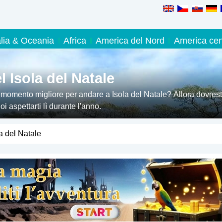
alia & Oceania
Africa
America del Nord
America cen
 Isola del Natale
 momento migliore per andare a Isola del Natale? Allora dovrest
 aspettarti lì durante l'anno.
a del Natale