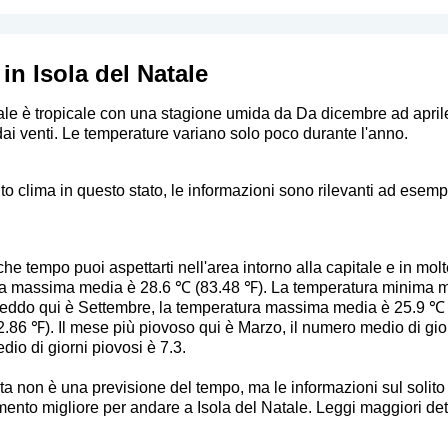
in Isola del Natale
Natale è tropicale con una stagione umida da Da dicembre ad apri
ai venti. Le temperature variano solo poco durante l'anno.
to clima in questo stato, le informazioni sono rilevanti ad esempi
e tempo puoi aspettarti nell'area intorno alla capitale e in molte 
ra massima media è 28.6 ℃ (83.48 ℉). La temperatura minima 
 freddo qui è Settembre, la temperatura massima media è 25.9 ℃
86 ℉). Il mese più piovoso qui è Marzo, il numero medio di gio
dio di giorni piovosi è 7.3.
sta non è una previsione del tempo, ma le informazioni sul soli
nto migliore per andare a Isola del Natale. Leggi maggiori dettagli