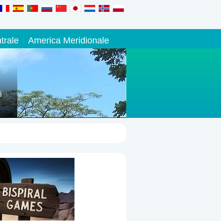
trale
America Meridionale
i