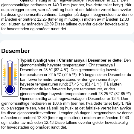
Gjennomsnittlig antall regnværsdager i November er 11.1. Den
gjennomsnittlige nedbøren er 140.3 mm (
ser her, hva dette tallet betyr
). Når
du planlegger reisen, vær så snill og husk at det faktiske været kan avvike
fra disse gjennomsnittsverdiene. Lengden på dagen i begynnelsen av denne
måneden er omtrent 12:26 (timer og minutter), i midten av måneden 12:33
og i slutten av måneden 12:39.Disse tallene ovenfor gjelder hovedsakelig
for hovedstaden og området rundt det.
Desember
Typisk (vanlig) vær i Christmasøya i Desember er dette:
Den
gjennomsnittlig høyeste temperaturen i Christmasøya i
Desember er 28 ℃ (82.4 ℉). Den gjennomsnittlig laveste
temperaturen er 22.5 ℃ (72.5 ℉). På begynnelsen Desember du
kan forvente nedre temperaturer, er den gjennomsnittlige
høyeste temperaturen rundt 27.45 ℃ (81.41 ℉). På slutten
Desember du kan forvente høyere temperaturer, er den
gjennomsnittlige høyeste temperaturen rundt 28.25 ℃ (82.85 ℉).
Gjennomsnittlig antall regnværsdager i Desember er 13.4. Den
gjennomsnittlige nedbøren er 188.6 mm (
ser her, hva dette tallet betyr
). Når
du planlegger reisen, vær så snill og husk at det faktiske været kan avvike
fra disse gjennomsnittsverdiene. Lengden på dagen i begynnelsen av denne
måneden er omtrent 12:39 (timer og minutter), i midten av måneden 12:43
og i slutten av måneden 12:43.Disse tallene ovenfor gjelder hovedsakelig
for hovedstaden og området rundt det.