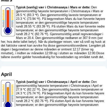
Typisk (vanlig) vær i Christmasøya i Mars er dette:
Den
gjennomsnittlig høyeste temperaturen i Christmasøya i Mars er
28.5 ℃ (83.3 ℉). Den gjennomsnittlig laveste temperaturen er
23.3 ℃ (73.94 ℉). På begynnelsen Mars du kan forvente høyere
temperaturer, er den gjennomsnittlige høyeste temperaturen
rundt 28.55 ℃ (83.39 ℉). På slutten Mars du kan forvente nedre
temperaturer, er den gjennomsnittlige høyeste temperaturen
rundt 28.2 ℃ (82.76 ℉). Gjennomsnittlig antall regnværsdager i
Mars er 20.4. Den gjennomsnittlige nedbøren er 307.9 mm (
ser
her, hva dette tallet betyr
). Når du planlegger reisen, vær så snill og husk at
det faktiske været kan avvike fra disse gjennomsnittsverdiene. Lengden på
dagen i begynnelsen av denne måneden er omtrent 12:17 (timer og
minutter), i midten av måneden 12:09 og i slutten av måneden 12:00.Disse
tallene ovenfor gjelder hovedsakelig for hovedstaden og området rundt det.
April
Typisk (vanlig) vær i Christmasøya i April er dette:
Den
gjennomsnittlig høyeste temperaturen i Christmasøya i April er
27.9 ℃ (82.22 ℉). Den gjennomsnittlig laveste temperaturen er
24.3 ℃ (75.74 ℉). På begynnelsen April du kan forvente høyere
temperaturer, er den gjennomsnittlige høyeste temperaturen
rundt 28.2 ℃ (82.76 ℉). På slutten April du kan forvente høyere
temperaturer, er den gjennomsnittlige høyeste temperaturen