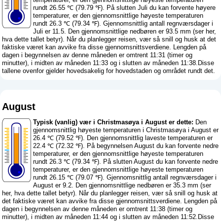
rundt 26.55 ℃ (79.79 ℉). På slutten Juli du kan forvente høyere
temperaturer, er den gjennomsnittlige høyeste temperaturen
rundt 26.3 ℃ (79.34 ℉). Gjennomsnittlig antall regnværsdager i
Juli er 11.5. Den gjennomsnittlige nedbøren er 93.5 mm (
ser her,
hva dette tallet betyr
). Når du planlegger reisen, vær så snill og husk at det
faktiske været kan avvike fra disse gjennomsnittsverdiene. Lengden på
dagen i begynnelsen av denne måneden er omtrent 11:31 (timer og
minutter), i midten av måneden 11:33 og i slutten av måneden 11:38.Disse
tallene ovenfor gjelder hovedsakelig for hovedstaden og området rundt det.
August
Typisk (vanlig) vær i Christmasøya i August er dette:
Den
gjennomsnittlig høyeste temperaturen i Christmasøya i August er
26.4 ℃ (79.52 ℉). Den gjennomsnittlig laveste temperaturen er
22.4 ℃ (72.32 ℉). På begynnelsen August du kan forvente nedre
temperaturer, er den gjennomsnittlige høyeste temperaturen
rundt 26.3 ℃ (79.34 ℉). På slutten August du kan forvente nedre
temperaturer, er den gjennomsnittlige høyeste temperaturen
rundt 26.15 ℃ (79.07 ℉). Gjennomsnittlig antall regnværsdager i
August er 9.2. Den gjennomsnittlige nedbøren er 35.3 mm (
ser
her, hva dette tallet betyr
). Når du planlegger reisen, vær så snill og husk at
det faktiske været kan avvike fra disse gjennomsnittsverdiene. Lengden på
dagen i begynnelsen av denne måneden er omtrent 11:38 (timer og
minutter), i midten av måneden 11:44 og i slutten av måneden 11:52.Disse