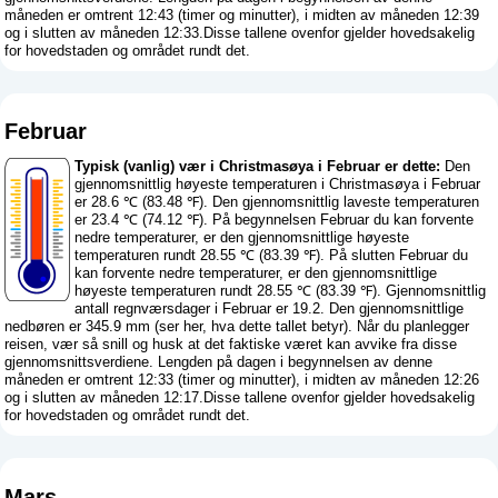
måneden er omtrent 12:43 (timer og minutter), i midten av måneden 12:39
og i slutten av måneden 12:33.Disse tallene ovenfor gjelder hovedsakelig
for hovedstaden og området rundt det.
Februar
Typisk (vanlig) vær i Christmasøya i Februar er dette:
Den
gjennomsnittlig høyeste temperaturen i Christmasøya i Februar
er 28.6 ℃ (83.48 ℉). Den gjennomsnittlig laveste temperaturen
er 23.4 ℃ (74.12 ℉). På begynnelsen Februar du kan forvente
nedre temperaturer, er den gjennomsnittlige høyeste
temperaturen rundt 28.55 ℃ (83.39 ℉). På slutten Februar du
kan forvente nedre temperaturer, er den gjennomsnittlige
høyeste temperaturen rundt 28.55 ℃ (83.39 ℉). Gjennomsnittlig
antall regnværsdager i Februar er 19.2. Den gjennomsnittlige
nedbøren er 345.9 mm (
ser her, hva dette tallet betyr
). Når du planlegger
reisen, vær så snill og husk at det faktiske været kan avvike fra disse
gjennomsnittsverdiene. Lengden på dagen i begynnelsen av denne
måneden er omtrent 12:33 (timer og minutter), i midten av måneden 12:26
og i slutten av måneden 12:17.Disse tallene ovenfor gjelder hovedsakelig
for hovedstaden og området rundt det.
Mars