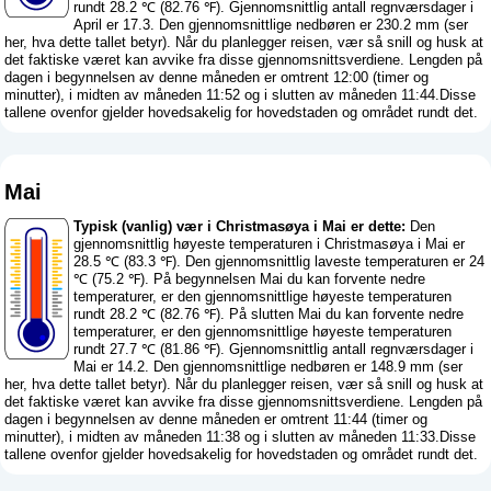
rundt 28.2 ℃ (82.76 ℉). Gjennomsnittlig antall regnværsdager i
April er 17.3. Den gjennomsnittlige nedbøren er 230.2 mm (
ser
her, hva dette tallet betyr
). Når du planlegger reisen, vær så snill og husk at
det faktiske været kan avvike fra disse gjennomsnittsverdiene. Lengden på
dagen i begynnelsen av denne måneden er omtrent 12:00 (timer og
minutter), i midten av måneden 11:52 og i slutten av måneden 11:44.Disse
tallene ovenfor gjelder hovedsakelig for hovedstaden og området rundt det.
Mai
Typisk (vanlig) vær i Christmasøya i Mai er dette:
Den
gjennomsnittlig høyeste temperaturen i Christmasøya i Mai er
28.5 ℃ (83.3 ℉). Den gjennomsnittlig laveste temperaturen er 24
℃ (75.2 ℉). På begynnelsen Mai du kan forvente nedre
temperaturer, er den gjennomsnittlige høyeste temperaturen
rundt 28.2 ℃ (82.76 ℉). På slutten Mai du kan forvente nedre
temperaturer, er den gjennomsnittlige høyeste temperaturen
rundt 27.7 ℃ (81.86 ℉). Gjennomsnittlig antall regnværsdager i
Mai er 14.2. Den gjennomsnittlige nedbøren er 148.9 mm (
ser
her, hva dette tallet betyr
). Når du planlegger reisen, vær så snill og husk at
det faktiske været kan avvike fra disse gjennomsnittsverdiene. Lengden på
dagen i begynnelsen av denne måneden er omtrent 11:44 (timer og
minutter), i midten av måneden 11:38 og i slutten av måneden 11:33.Disse
tallene ovenfor gjelder hovedsakelig for hovedstaden og området rundt det.