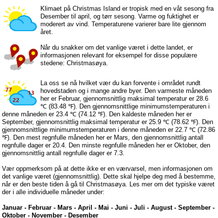
Klimaet på Christmas Island er tropisk med en våt sesong fra
Desember til april, og tørr sesong. Varme og fuktighet er
moderert av vind. Temperaturene varierer bare lite gjennom
året.
Når du snakker om det vanlige været i dette landet, er
informasjonen relevant for eksempel for disse populære
stedene: Christmasøya.
La oss se nå hvilket vær du kan forvente i området rundt
hovedstaden og i mange andre byer. Den varmeste måneden
her er Februar, gjennomsnittlig maksimal temperatur er 28.6
℃ (83.48 ℉). Den gjennomsnittlige minimumstemperaturen i
denne måneden er 23.4 ℃ (74.12 ℉). Den kaldeste måneden her er
September, gjennomsnittlig maksimal temperatur er 25.9 ℃ (78.62 ℉). Den
gjennomsnittlige minimumstemperaturen i denne måneden er 22.7 ℃ (72.86
℉). Den mest regnfulle måneden her er Mars, den gjennomsnittlig antall
regnfulle dager er 20.4. Den minste regnfulle måneden her er Oktober, den
gjennomsnittlig antall regnfulle dager er 7.3.
Vær oppmerksom på at dette ikke er en værvarsel, men informasjonen om
det vanlige været (gjennomsnittlig). Dette skal hjelpe deg med å bestemme,
når er den beste tiden å gå til Christmasøya. Les mer om det typiske været
der i alle individuelle måneder under:
Januar
-
Februar
-
Mars
-
April
-
Mai
-
Juni
-
Juli
-
August
-
September
-
Oktober
-
November
-
Desember