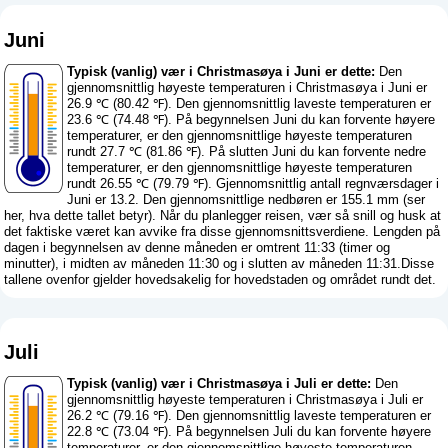
Juni
Typisk (vanlig) vær i Christmasøya i Juni er dette:
Den
gjennomsnittlig høyeste temperaturen i Christmasøya i Juni er
26.9 ℃ (80.42 ℉). Den gjennomsnittlig laveste temperaturen er
23.6 ℃ (74.48 ℉). På begynnelsen Juni du kan forvente høyere
temperaturer, er den gjennomsnittlige høyeste temperaturen
rundt 27.7 ℃ (81.86 ℉). På slutten Juni du kan forvente nedre
temperaturer, er den gjennomsnittlige høyeste temperaturen
rundt 26.55 ℃ (79.79 ℉). Gjennomsnittlig antall regnværsdager i
Juni er 13.2. Den gjennomsnittlige nedbøren er 155.1 mm (
ser
her, hva dette tallet betyr
). Når du planlegger reisen, vær så snill og husk at
det faktiske været kan avvike fra disse gjennomsnittsverdiene. Lengden på
dagen i begynnelsen av denne måneden er omtrent 11:33 (timer og
minutter), i midten av måneden 11:30 og i slutten av måneden 11:31.Disse
tallene ovenfor gjelder hovedsakelig for hovedstaden og området rundt det.
Juli
Typisk (vanlig) vær i Christmasøya i Juli er dette:
Den
gjennomsnittlig høyeste temperaturen i Christmasøya i Juli er
26.2 ℃ (79.16 ℉). Den gjennomsnittlig laveste temperaturen er
22.8 ℃ (73.04 ℉). På begynnelsen Juli du kan forvente høyere
temperaturer, er den gjennomsnittlige høyeste temperaturen