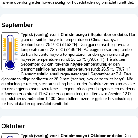
tallene ovenfor gjelder hovedsakelig for hovedstaden og området rundt det.
September
Typisk (vanlig) vær i Christmasøya i September er dette:
Den
gjennomsnittlig høyeste temperaturen i Christmasøya i
September er 25.9 ℃ (78.62 ℉). Den gjennomsnittlig laveste
temperaturen er 22.7 ℃ (72.86 ℉). På begynnelsen September
du kan forvente høyere temperaturer, er den gjennomsnittlige
høyeste temperaturen rundt 26.15 ℃ (79.07 ℉). På slutten
September du kan forvente høyere temperaturer, er den
gjennomsnittlige høyeste temperaturen rundt 26.5 ℃ (79.7 ℉).
Gjennomsnittlig antall regnværsdager i September er 7.4. Den
gjennomsnittlige nedbøren er 28.2 mm (
ser her, hva dette tallet betyr
). Når
du planlegger reisen, vær så snill og husk at det faktiske været kan avvike
fra disse gjennomsnittsverdiene. Lengden på dagen i begynnelsen av denne
måneden er omtrent 11:52 (timer og minutter), i midten av måneden 12:00
og i slutten av måneden 12:09.Disse tallene ovenfor gjelder hovedsakelig
for hovedstaden og området rundt det.
Oktober
Typisk (vanlig) vær i Christmasøya i Oktober er dette:
Den