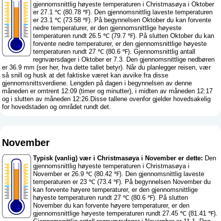
gjennomsnittlig høyeste temperaturen i Christmasøya i Oktober
er 27.1 ℃ (80.78 ℉). Den gjennomsnittlig laveste temperaturen
er 23.1 ℃ (73.58 ℉). På begynnelsen Oktober du kan forvente
nedre temperaturer, er den gjennomsnittlige høyeste
temperaturen rundt 26.5 ℃ (79.7 ℉). På slutten Oktober du kan
forvente nedre temperaturer, er den gjennomsnittlige høyeste
temperaturen rundt 27 ℃ (80.6 ℉). Gjennomsnittlig antall
regnværsdager i Oktober er 7.3. Den gjennomsnittlige nedbøren
er 36.9 mm (
ser her, hva dette tallet betyr
). Når du planlegger reisen, vær
så snill og husk at det faktiske været kan avvike fra disse
gjennomsnittsverdiene. Lengden på dagen i begynnelsen av denne
måneden er omtrent 12:09 (timer og minutter), i midten av måneden 12:17
og i slutten av måneden 12:26.Disse tallene ovenfor gjelder hovedsakelig
for hovedstaden og området rundt det.
November
Typisk (vanlig) vær i Christmasøya i November er dette:
Den
gjennomsnittlig høyeste temperaturen i Christmasøya i
November er 26.9 ℃ (80.42 ℉). Den gjennomsnittlig laveste
temperaturen er 23 ℃ (73.4 ℉). På begynnelsen November du
kan forvente høyere temperaturer, er den gjennomsnittlige
høyeste temperaturen rundt 27 ℃ (80.6 ℉). På slutten
November du kan forvente høyere temperaturer, er den
gjennomsnittlige høyeste temperaturen rundt 27.45 ℃ (81.41 ℉).