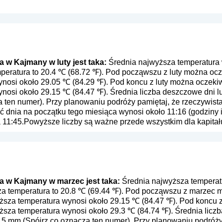
w Kajmany w luty jest taka:
Średnia najwyższa temperatura 
mperatura to 20.4 ℃ (68.72 ℉). Pod począwszu z luty można ocz
nosi około 29.05 ℃ (84.29 ℉). Pod koncu z luty można oczekiw
nosi około 29.15 ℃ (84.47 ℉). Średnia liczba deszczowe dni lu
a ten numer
). Przy planowaniu podróży pamiętaj, że rzeczywist
ć dnia na początku tego miesiąca wynosi około 11:16 (godziny 
a 11:45.Powyższe liczby są ważne przede wszystkim dla kapitału
 w Kajmany w marzec jest taka:
Średnia najwyższa temperat
sza temperatura to 20.8 ℃ (69.44 ℉). Pod począwszu z marzec
yższa temperatura wynosi około 29.15 ℃ (84.47 ℉). Pod konc
ższa temperatura wynosi około 29.3 ℃ (84.74 ℉). Średnia liczb
.5 mm (
Spójrz co oznacza ten numer
). Przy planowaniu podróż