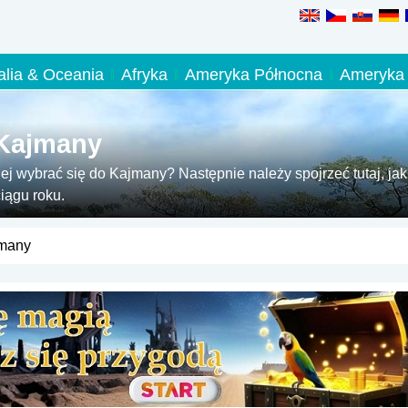
alia & Oceania
Afryka
Ameryka Północna
Ameryka 
 Kajmany
ej wybrać się do Kajmany? Następnie należy spojrzeć tutaj, jak
iągu roku.
many