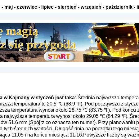
ń
-
maj
-
czerwiec
-
lipiec
-
sierpień
-
wrzesień
-
październik
-
l
 w Kajmany w styczeń jest taka:
Średnia najwyższa temperat
niższa temperatura to 20.5 ℃ (68.9 ℉). Pod począwszu z stycz
yższa temperatura wynosi około 28.75 ℃ (83.75 ℉). Pod koncu
ia najwyższa temperatura wynosi około 29.05 ℃ (84.29 ℉). Śre
dów 51.6 mm (
Spójrz co oznacza ten numer
). Przy planowaniu p
 tych średnich wartości. Długość dnia na początku tego miesią
iąca 11:05 i na końcu miesiąca 11:16.Powyższe liczby są ważne