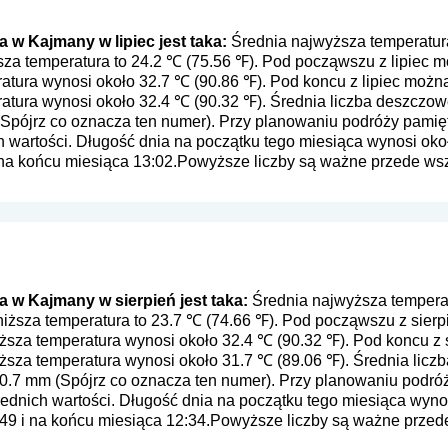
w Kajmany w lipiec jest taka:
Średnia najwyższa temperatura
ższa temperatura to 24.2 ℃ (75.56 ℉). Pod począwszu z lipiec 
atura wynosi około 32.7 ℃ (90.86 ℉). Pod koncu z lipiec można
tura wynosi około 32.4 ℃ (90.32 ℉). Średnia liczba deszczowe 
Spójrz co oznacza ten numer
). Przy planowaniu podróży pamię
ch wartości. Długość dnia na początku tego miesiąca wynosi okoł
 na końcu miesiąca 13:02.Powyższe liczby są ważne przede wszy
 w Kajmany w sierpień jest taka:
Średnia najwyższa temperat
niższa temperatura to 23.7 ℃ (74.66 ℉). Pod począwszu z sie
yższa temperatura wynosi około 32.4 ℃ (90.32 ℉). Pod koncu z
ższa temperatura wynosi około 31.7 ℃ (89.06 ℉). Średnia liczba
0.7 mm (
Spójrz co oznacza ten numer
). Przy planowaniu podró
rednich wartości. Długość dnia na początku tego miesiąca wynos
49 i na końcu miesiąca 12:34.Powyższe liczby są ważne przede 