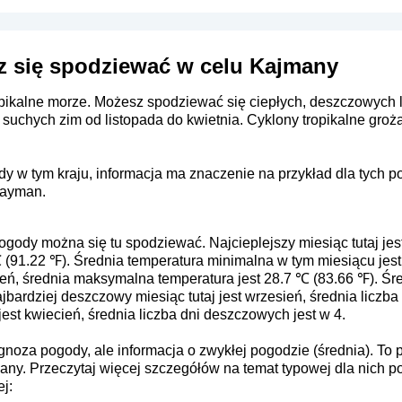
z się spodziewać w celu Kajmany
pikalne morze. Możesz spodziewać się ciepłych, deszczowych la
suchych zim od listopada do kwietnia. Cyklony tropikalne gr
y w tym kraju, informacja ma znaczenie na przykład dla tych 
Cayman.
pogody można się tu spodziewać. Najcieplejszy miesiąc tutaj jes
℃ (91.22 ℉). Średnia temperatura minimalna w tym miesiącu jest
dzień, średnia maksymalna temperatura jest 28.7 ℃ (83.66 ℉). Ś
jbardziej deszczowy miesiąc tutaj jest wrzesień, średnia liczba
est kwiecień, średnia liczba dni deszczowych jest w 4.
rognoza pogody, ale informacja o zwykłej pogodzie (średnia). 
many. Przeczytaj więcej szczegółów na temat typowej dla nich 
j: