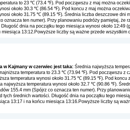
mperatura to 23 ℃ (73.4 ℉). Pod począwszu z maj można oczeki
nosi około 30.3 ℃ (86.54 ℉). Pod koncu z maj można oczekiwa
nosi około 31.75 ℃ (89.15 ℉). Średnia liczba deszczowe dni m
co oznacza ten numer
). Przy planowaniu podróży pamiętaj, że 
. Długość dnia na początku tego miesiąca wynosi około 12:49 (g
u miesiąca 13:12.Powyższe liczby są ważne przede wszystkim dl
 w Kajmany w czerwiec jest taka:
Średnia najwyższa tempera
 najniższa temperatura to 23.3 ℃ (73.94 ℉). Pod począwszu z 
yższa temperatura wynosi około 31.75 ℃ (89.15 ℉). Pod koncu
ia najwyższa temperatura wynosi około 32.7 ℃ (90.86 ℉). Śred
adów 155.4 mm (
Spójrz co oznacza ten numer
). Przy planowani
 tych średnich wartości. Długość dnia na początku tego miesią
siąca 13:17 i na końcu miesiąca 13:16.Powyższe liczby są ważn