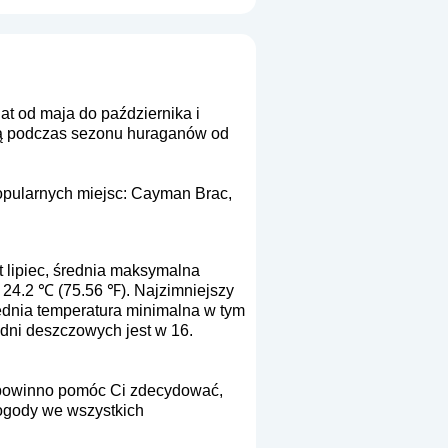
t od maja do października i
ożą podczas sezonu huraganów od
popularnych miejsc: Cayman Brac,
t lipiec, średnia maksymalna
 24.2 ℃ (75.56 ℉). Najzimniejszy
rednia temperatura minimalna w tym
 dni deszczowych jest w 16.
To powinno pomóc Ci zdecydować,
pogody we wszystkich