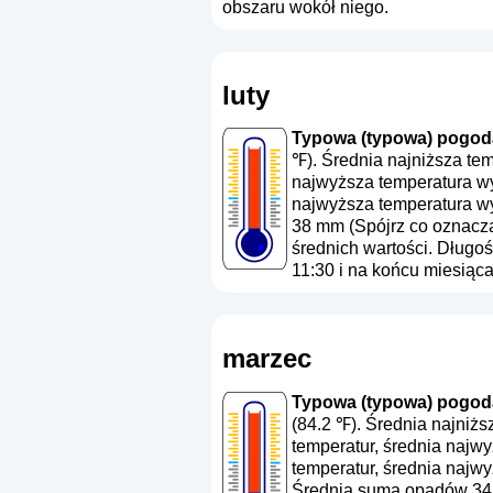
obszaru wokół niego.
luty
Typowa (typowa) pogoda 
℉). Średnia najniższa te
najwyższa temperatura wy
najwyższa temperatura wy
38 mm (
Spójrz co oznacz
średnich wartości. Długoś
11:30 i na końcu miesiąc
marzec
Typowa (typowa) pogoda
(84.2 ℉). Średnia najniż
temperatur, średnia najw
temperatur, średnia najwy
Średnia suma opadów 34