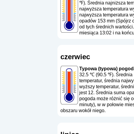
℉). Średnia najniższa te
najwyższa temperatura wy
najwyższa temperatura wy
opadów 153 mm (
Spójrz 
od tych średnich wartości
miesiąca 13:02 i na końc
czerwiec
Typowa (typowa) pogoda
32.5 ℃ (90.5 ℉). Średnia
temperatur, średnia najw
wyższy temperatur, średn
jest 12. Średnia suma op
pogoda może różnić się od
minuty), w w połowie mie
obszaru wokół niego.