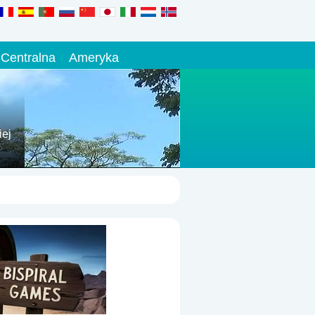
Centralna
Ameryka
iej