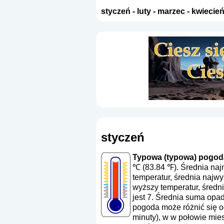
styczeń
-
luty
-
marzec
-
kwiecie
styczeń
Typowa (typowa) pogoda
℃ (83.84 ℉). Średnia naj
temperatur, średnia najw
wyższy temperatur, średn
jest 7. Średnia suma opa
pogoda może różnić się od
minuty), w w połowie mies