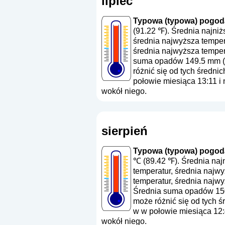
lipiec
Typowa (typowa) pogoda 
(91.22 ℉). Średnia najni
średnia najwyższa temper
średnia najwyższa tempera
suma opadów 149.5 mm (
różnić się od tych średni
połowie miesiąca 13:11 i
wokół niego.
sierpień
Typowa (typowa) pogoda
℃ (89.42 ℉). Średnia naj
temperatur, średnia najw
temperatur, średnia najwy
Średnia suma opadów 15
może różnić się od tych ś
w w połowie miesiąca 12:
wokół niego.