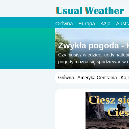
Główna
Europa
Azja
Austr
Południowa
Zwykła pogoda -
Czy musisz wiedzieć, kiedy najlepi
pogody można się spodziewać w c
Główna
-
Ameryka Centralna
- Kaj