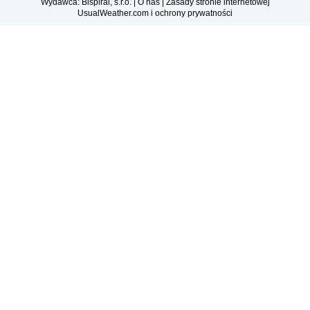
Wydawca: Bispiral, s.r.o. |
O nas
|
Zasady stronie internetowej
UsualWeather.com i ochrony prywatności