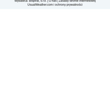
Wydawca: Bispiral, s.r.o. |
O nas
|
Zasady stronie internetowej
UsualWeather.com i ochrony prywatności