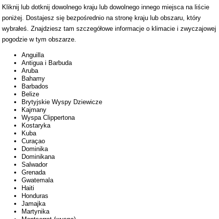
Kliknij lub dotknij dowolnego kraju lub dowolnego innego miejsca na liście
poniżej. Dostajesz się bezpośrednio na stronę kraju lub obszaru, który
wybrałeś. Znajdziesz tam szczegółowe informacje o klimacie i zwyczajowej
pogodzie w tym obszarze.
Anguilla
Antigua i Barbuda
Aruba
Bahamy
Barbados
Belize
Brytyjskie Wyspy Dziewicze
Kajmany
Wyspa Clippertona
Kostaryka
Kuba
Curaçao
Dominika
Dominikana
Salwador
Grenada
Gwatemala
Haiti
Honduras
Jamajka
Martynika