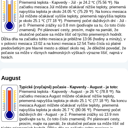
Priemerná teplota - Kapverdy - Júl - je 24.2 ℃ (75.56 ℉). Na
začiatku mesiaca Júl môžete očakávať nižšie teploty, priemerná
najvyššia teplota je okolo 24.05 ℃ (75.29 ℉). Na koncu mesiaca
Júl môžete očakávať vyššie teploty, priemerná najvyššia teplota
je okolo 25.1 ℃ (77.18 ℉). Priemerný počet daždivých dní - Júl -
je 0. Priemerné zrážky sú 0.8 mm (
podívajte sa tu, čo toto číslo
znamená
). Pri plánovaní cesty, prosím, majte na pamäti, že
skutočné počasie sa môže líšiť od týchto priemerných hodnôt.
Dĺžka dňa na začiatku tohto mesiaca je približne 13:06 (hodiny a minúty), v
v polovici mesiaca 13:02 a na konci mesiaca 12:54.Tieto čísla sú platné
predovšetkým pre hlavné mesto a oblasť okolo nej. Je dôležité povedať, že
počasie sa môže v rôznych nadmorských výškach výrazne líšiť, najmä v
horách.
August
Typické (zvyčajné) počasie - Kapverdy - August - je toto:
Priemerná teplota - Kapverdy - August - je 26 ℃ (78.8 ℉). Na
začiatku mesiaca August môžete očakávať nižšie teploty,
priemerná najvyššia teplota je okolo 25.1 ℃ (77.18 ℉). Na koncu
mesiaca August môžete očakávať vyššie teploty, priemerná
najvyššia teplota je okolo 26.7 ℃ (80.06 ℉). Priemerný počet
daždivých dní - August - je 2. Priemerné zrážky sú 13.9 mm
(
podívajte sa tu, čo toto číslo znamená
). Pri plánovaní cesty,
prosím, majte na pamäti, že skutočné počasie sa môže líšiť od