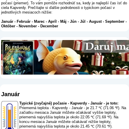
počasí (priemer). To vám pomôže rozhodnúť sa, kedy je najlepší čas ísť do
ciela Kapverdy. Prečítajte si ďalšie podrobnosti o typickom počasí v
jednotlivých mesiacoch nižšie:
Január
-
Február
-
Marec
-
Apríl
-
Máj
-
Jún
-
Júl
-
August
-
September
-
Október
-
November
-
December
Január
Typické (zvyčajné) počasie - Kapverdy - Január - je toto:
Priemerná teplota - Kapverdy - Január - je 21.7 ℃ (71.06 ℉). Na
začiatku mesiaca Január môžete očakávať vyššie teploty,
priemerná najvyššia teplota je okolo 22.05 ℃ (71.69 ℉). Na
koncu mesiaca Január môžete očakávať nižšie teploty,
priemerná najvyššia teplota je okolo 21.45 ℃ (70.61 ℉).