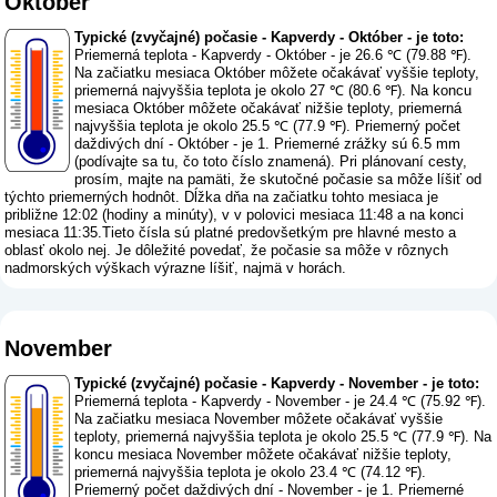
Október
Typické (zvyčajné) počasie - Kapverdy - Október - je toto:
Priemerná teplota - Kapverdy - Október - je 26.6 ℃ (79.88 ℉).
Na začiatku mesiaca Október môžete očakávať vyššie teploty,
priemerná najvyššia teplota je okolo 27 ℃ (80.6 ℉). Na koncu
mesiaca Október môžete očakávať nižšie teploty, priemerná
najvyššia teplota je okolo 25.5 ℃ (77.9 ℉). Priemerný počet
daždivých dní - Október - je 1. Priemerné zrážky sú 6.5 mm
(
podívajte sa tu, čo toto číslo znamená
). Pri plánovaní cesty,
prosím, majte na pamäti, že skutočné počasie sa môže líšiť od
týchto priemerných hodnôt. Dĺžka dňa na začiatku tohto mesiaca je
približne 12:02 (hodiny a minúty), v v polovici mesiaca 11:48 a na konci
mesiaca 11:35.Tieto čísla sú platné predovšetkým pre hlavné mesto a
oblasť okolo nej. Je dôležité povedať, že počasie sa môže v rôznych
nadmorských výškach výrazne líšiť, najmä v horách.
November
Typické (zvyčajné) počasie - Kapverdy - November - je toto:
Priemerná teplota - Kapverdy - November - je 24.4 ℃ (75.92 ℉).
Na začiatku mesiaca November môžete očakávať vyššie
teploty, priemerná najvyššia teplota je okolo 25.5 ℃ (77.9 ℉). Na
koncu mesiaca November môžete očakávať nižšie teploty,
priemerná najvyššia teplota je okolo 23.4 ℃ (74.12 ℉).
Priemerný počet daždivých dní - November - je 1. Priemerné