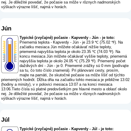
nej. Je dôležité povedať, že počasie sa môže v rôznych nadmorských
výškach výrazne líšiť, najmä v horách.
Jún
Typické (zvyčajné) počasie - Kapverdy - Jún - je toto:
Priemerná teplota - Kapverdy - Jún - je 23.9 ℃ (75.02 ℉). Na
začiatku mesiaca Jún môžete očakávať nižšie teploty,
priemerná najvyššia teplota je okolo 23.35 ℃ (74.03 ℉). Na
koncu mesiaca Jún môžete očakávať vyššie teploty, priemerná
najvyššia teplota je okolo 24.05 ℃ (75.29 ℉). Priemerný počet
daždivých dní - Jún - je 0. Priemerné zrážky sú 0 mm (
podívajte
sa tu, čo toto číslo znamená
). Pri plánovaní cesty, prosím,
majte na pamäti, že skutočné počasie sa môže líšiť od týchto
priemerných hodnôt. Dĺžka dňa na začiatku tohto mesiaca je približne 13:02
(hodiny a minúty), v v polovici mesiaca 13:07 a na konci mesiaca
13:06.Tieto čísla sú platné predovšetkým pre hlavné mesto a oblasť okolo
nej. Je dôležité povedať, že počasie sa môže v rôznych nadmorských
výškach výrazne líšiť, najmä v horách.
Júl
Typické (zvyčajné) počasie - Kapverdy - Júl - je toto: