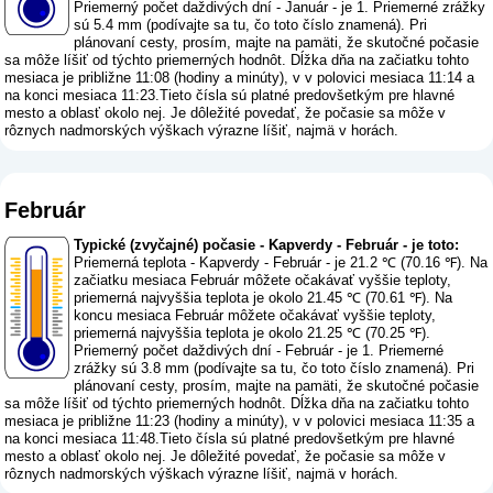
Priemerný počet daždivých dní - Január - je 1. Priemerné zrážky
sú 5.4 mm (
podívajte sa tu, čo toto číslo znamená
). Pri
plánovaní cesty, prosím, majte na pamäti, že skutočné počasie
sa môže líšiť od týchto priemerných hodnôt. Dĺžka dňa na začiatku tohto
mesiaca je približne 11:08 (hodiny a minúty), v v polovici mesiaca 11:14 a
na konci mesiaca 11:23.Tieto čísla sú platné predovšetkým pre hlavné
mesto a oblasť okolo nej. Je dôležité povedať, že počasie sa môže v
rôznych nadmorských výškach výrazne líšiť, najmä v horách.
Február
Typické (zvyčajné) počasie - Kapverdy - Február - je toto:
Priemerná teplota - Kapverdy - Február - je 21.2 ℃ (70.16 ℉). Na
začiatku mesiaca Február môžete očakávať vyššie teploty,
priemerná najvyššia teplota je okolo 21.45 ℃ (70.61 ℉). Na
koncu mesiaca Február môžete očakávať vyššie teploty,
priemerná najvyššia teplota je okolo 21.25 ℃ (70.25 ℉).
Priemerný počet daždivých dní - Február - je 1. Priemerné
zrážky sú 3.8 mm (
podívajte sa tu, čo toto číslo znamená
). Pri
plánovaní cesty, prosím, majte na pamäti, že skutočné počasie
sa môže líšiť od týchto priemerných hodnôt. Dĺžka dňa na začiatku tohto
mesiaca je približne 11:23 (hodiny a minúty), v v polovici mesiaca 11:35 a
na konci mesiaca 11:48.Tieto čísla sú platné predovšetkým pre hlavné
mesto a oblasť okolo nej. Je dôležité povedať, že počasie sa môže v
rôznych nadmorských výškach výrazne líšiť, najmä v horách.