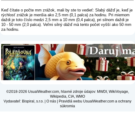
Keď čítate o počte mm zrážok, mali by ste to vedieť: Slabý dážď je, keď je
rýchlosť zrážok je menšia ako 2,5 mm (0,1 palca) za hodinu. Pri miernom
daždi je toto číslo medzi 2,5 mm a 10 mm (0,4 palca), pri silnom daždi je
10 - 50 mm (2,0 palca). Veľmi silný dážď má tento počet vyšší ako 50 mm
za hodinu.
©2018-2026 UsualWeather.com, hlavné zdroje údajov: MWDI, WikiVoyage,
Wikipedia, CIA, WMO
Vydavateľ: Bispiral, s.r.o. |
O nás
|
Pravidlá webu UsualWeather.com a ochrany
súkromia