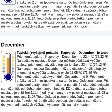
zrážky sú 2.5 mm (
podívajte sa tu, čo toto číslo znamená
). Pri
plánovaní cesty, prosím, majte na pamäti, že skutočné počasie
sa môže líšiť od týchto priemerných hodnôt. Dĺžka dňa na začiatku tohto
mesiaca je približne 11:35 (hodiny a minúty), v v polovici mesiaca 11:23 a
na konci mesiaca 11:14.Tieto čísla sú platné predovšetkým pre hlavné
mesto a oblasť okolo nej. Je dôležité povedať, že počasie sa môže v
rôznych nadmorských výškach výrazne líšiť, najmä v horách.
December
Typické (zvyčajné) počasie - Kapverdy - December - je toto:
Priemerná teplota - Kapverdy - December - je 22.4 ℃ (72.32 ℉).
Na začiatku mesiaca December môžete očakávať vyššie
teploty, priemerná najvyššia teplota je okolo 23.4 ℃ (74.12 ℉).
Na koncu mesiaca December môžete očakávať nižšie teploty,
priemerná najvyššia teplota je okolo 22.05 ℃ (71.69 ℉).
Priemerný počet daždivých dní - December - je 0. Priemerné
zrážky sú 1.6 mm (
podívajte sa tu, čo toto číslo znamená
). Pri
plánovaní cesty, prosím, majte na pamäti, že skutočné počasie
sa môže líšiť od týchto priemerných hodnôt. Dĺžka dňa na začiatku tohto
mesiaca je približne 11:14 (hodiny a minúty), v v polovici mesiaca 11:08 a
na konci mesiaca 11:07.Tieto čísla sú platné predovšetkým pre hlavné
mesto a oblasť okolo nej. Je dôležité povedať, že počasie sa môže v
rôznych nadmorských výškach výrazne líšiť, najmä v horách.