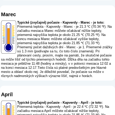
Marec
Typické (zvyčajné) počasie - Kapverdy - Marec - je toto:
Priemerná teplota - Kapverdy - Marec - je 21.3 ℃ (70.34 ℉). Na
začiatku mesiaca Marec môžete očakávať nižšie teploty,
priemerná najvyššia teplota je okolo 21.25 ℃ (70.25 ℉). Na
koncu mesiaca Marec môžete očakávať vyššie teploty,
priemerná najvyššia teplota je okolo 21.85 ℃ (71.33 ℉).
Priemerný počet daždivých dní - Marec - je 1. Priemerné zrážky
sú 1.3 mm (
podívajte sa tu, čo toto číslo znamená
). Pri
plánovaní cesty, prosím, majte na pamäti, že skutočné počasie
sa môže líšiť od týchto priemerných hodnôt. Dĺžka dňa na začiatku tohto
mesiaca je približne 11:48 (hodiny a minúty), v v polovici mesiaca 12:02 a
na konci mesiaca 12:17.Tieto čísla sú platné predovšetkým pre hlavné
mesto a oblasť okolo nej. Je dôležité povedať, že počasie sa môže v
rôznych nadmorských výškach výrazne líšiť, najmä v horách.
Apríl
Typické (zvyčajné) počasie - Kapverdy - Apríl - je toto:
Priemerná teplota - Kapverdy - Apríl - je 22.4 ℃ (72.32 ℉). Na
začiatku mesiaca Apríl môžete očakávať nižšie teploty,
priemerná najvyššia teplota je okolo 21.85 ℃ (71.33 ℉). Na