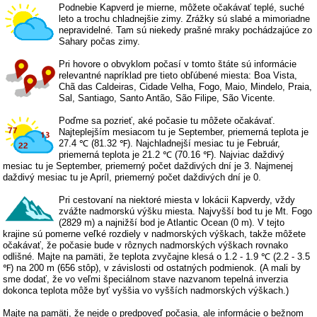
Podnebie Kapverd je mierne, môžete očakávať teplé, suché
leto a trochu chladnejšie zimy. Zrážky sú slabé a mimoriadne
nepravidelné. Tam sú niekedy prašné mraky pochádzajúce zo
Sahary počas zimy.
Pri hovore o obvyklom počasí v tomto štáte sú informácie
relevantné napríklad pre tieto obľúbené miesta: Boa Vista,
Chã das Caldeiras, Cidade Velha, Fogo, Maio, Mindelo, Praia,
Sal, Santiago, Santo Antão, São Filipe, São Vicente.
Poďme sa pozrieť, aké počasie tu môžete očakávať.
Najteplejším mesiacom tu je September, priemerná teplota je
27.4 ℃ (81.32 ℉). Najchladnejší mesiac tu je Február,
priemerná teplota je 21.2 ℃ (70.16 ℉). Najviac daždivý
mesiac tu je September, priemerný počet daždivých dní je 3. Najmenej
daždivý mesiac tu je Apríl, priemerný počet daždivých dní je 0.
Pri cestovaní na niektoré miesta v lokácii Kapverdy, vždy
zvážte nadmorskú výšku miesta. Najvyšší bod tu je Mt. Fogo
(2829 m) a najnižší bod je Atlantic Ocean (0 m). V tejto
krajine sú pomerne veľké rozdiely v nadmorských výškach, takže môžete
očakávať, že počasie bude v rôznych nadmorských výškach rovnako
odlišné. Majte na pamäti, že teplota zvyčajne klesá o 1.2 - 1.9 ℃ (2.2 - 3.5
℉) na 200 m (656 stôp), v závislosti od ostatných podmienok. (A mali by
sme dodať, že vo veľmi špeciálnom stave nazvanom tepelná inverzia
dokonca teplota môže byť vyššia vo vyšších nadmorských výškach.)
Majte na pamäti, že nejde o predpoveď počasia, ale informácie o bežnom