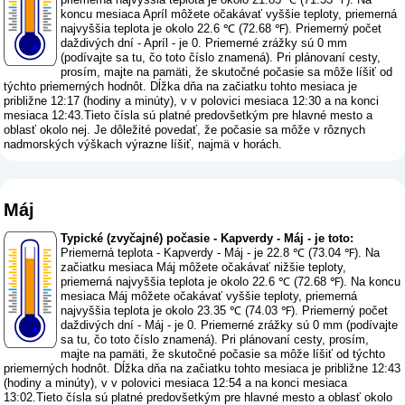
koncu mesiaca Apríl môžete očakávať vyššie teploty, priemerná
najvyššia teplota je okolo 22.6 ℃ (72.68 ℉). Priemerný počet
daždivých dní - Apríl - je 0. Priemerné zrážky sú 0 mm
(
podívajte sa tu, čo toto číslo znamená
). Pri plánovaní cesty,
prosím, majte na pamäti, že skutočné počasie sa môže líšiť od
týchto priemerných hodnôt. Dĺžka dňa na začiatku tohto mesiaca je
približne 12:17 (hodiny a minúty), v v polovici mesiaca 12:30 a na konci
mesiaca 12:43.Tieto čísla sú platné predovšetkým pre hlavné mesto a
oblasť okolo nej. Je dôležité povedať, že počasie sa môže v rôznych
nadmorských výškach výrazne líšiť, najmä v horách.
Máj
Typické (zvyčajné) počasie - Kapverdy - Máj - je toto:
Priemerná teplota - Kapverdy - Máj - je 22.8 ℃ (73.04 ℉). Na
začiatku mesiaca Máj môžete očakávať nižšie teploty,
priemerná najvyššia teplota je okolo 22.6 ℃ (72.68 ℉). Na koncu
mesiaca Máj môžete očakávať vyššie teploty, priemerná
najvyššia teplota je okolo 23.35 ℃ (74.03 ℉). Priemerný počet
daždivých dní - Máj - je 0. Priemerné zrážky sú 0 mm (
podívajte
sa tu, čo toto číslo znamená
). Pri plánovaní cesty, prosím,
majte na pamäti, že skutočné počasie sa môže líšiť od týchto
priemerných hodnôt. Dĺžka dňa na začiatku tohto mesiaca je približne 12:43
(hodiny a minúty), v v polovici mesiaca 12:54 a na konci mesiaca
13:02.Tieto čísla sú platné predovšetkým pre hlavné mesto a oblasť okolo