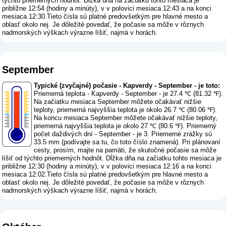
týchto priemerných hodnôt. Dĺžka dňa na začiatku tohto mesiaca je
približne 12:54 (hodiny a minúty), v v polovici mesiaca 12:43 a na konci
mesiaca 12:30.Tieto čísla sú platné predovšetkým pre hlavné mesto a
oblasť okolo nej. Je dôležité povedať, že počasie sa môže v rôznych
nadmorských výškach výrazne líšiť, najmä v horách.
September
Typické (zvyčajné) počasie - Kapverdy - September - je toto:
Priemerná teplota - Kapverdy - September - je 27.4 ℃ (81.32 ℉).
Na začiatku mesiaca September môžete očakávať nižšie
teploty, priemerná najvyššia teplota je okolo 26.7 ℃ (80.06 ℉).
Na koncu mesiaca September môžete očakávať nižšie teploty,
priemerná najvyššia teplota je okolo 27 ℃ (80.6 ℉). Priemerný
počet daždivých dní - September - je 3. Priemerné zrážky sú
33.5 mm (
podívajte sa tu, čo toto číslo znamená
). Pri plánovaní
cesty, prosím, majte na pamäti, že skutočné počasie sa môže
líšiť od týchto priemerných hodnôt. Dĺžka dňa na začiatku tohto mesiaca je
približne 12:30 (hodiny a minúty), v v polovici mesiaca 12:16 a na konci
mesiaca 12:02.Tieto čísla sú platné predovšetkým pre hlavné mesto a
oblasť okolo nej. Je dôležité povedať, že počasie sa môže v rôznych
nadmorských výškach výrazne líšiť, najmä v horách.