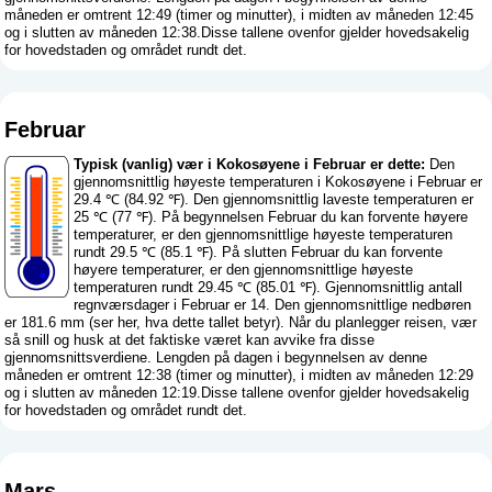
måneden er omtrent 12:49 (timer og minutter), i midten av måneden 12:45
og i slutten av måneden 12:38.Disse tallene ovenfor gjelder hovedsakelig
for hovedstaden og området rundt det.
Februar
Typisk (vanlig) vær i Kokosøyene i Februar er dette:
Den
gjennomsnittlig høyeste temperaturen i Kokosøyene i Februar er
29.4 ℃ (84.92 ℉). Den gjennomsnittlig laveste temperaturen er
25 ℃ (77 ℉). På begynnelsen Februar du kan forvente høyere
temperaturer, er den gjennomsnittlige høyeste temperaturen
rundt 29.5 ℃ (85.1 ℉). På slutten Februar du kan forvente
høyere temperaturer, er den gjennomsnittlige høyeste
temperaturen rundt 29.45 ℃ (85.01 ℉). Gjennomsnittlig antall
regnværsdager i Februar er 14. Den gjennomsnittlige nedbøren
er 181.6 mm (
ser her, hva dette tallet betyr
). Når du planlegger reisen, vær
så snill og husk at det faktiske været kan avvike fra disse
gjennomsnittsverdiene. Lengden på dagen i begynnelsen av denne
måneden er omtrent 12:38 (timer og minutter), i midten av måneden 12:29
og i slutten av måneden 12:19.Disse tallene ovenfor gjelder hovedsakelig
for hovedstaden og området rundt det.
Mars