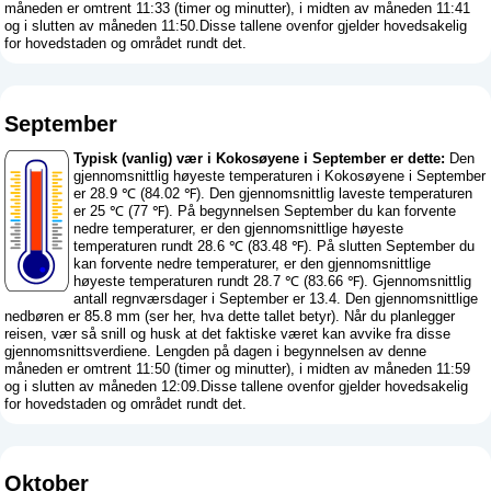
måneden er omtrent 11:33 (timer og minutter), i midten av måneden 11:41
og i slutten av måneden 11:50.Disse tallene ovenfor gjelder hovedsakelig
for hovedstaden og området rundt det.
September
Typisk (vanlig) vær i Kokosøyene i September er dette:
Den
gjennomsnittlig høyeste temperaturen i Kokosøyene i September
er 28.9 ℃ (84.02 ℉). Den gjennomsnittlig laveste temperaturen
er 25 ℃ (77 ℉). På begynnelsen September du kan forvente
nedre temperaturer, er den gjennomsnittlige høyeste
temperaturen rundt 28.6 ℃ (83.48 ℉). På slutten September du
kan forvente nedre temperaturer, er den gjennomsnittlige
høyeste temperaturen rundt 28.7 ℃ (83.66 ℉). Gjennomsnittlig
antall regnværsdager i September er 13.4. Den gjennomsnittlige
nedbøren er 85.8 mm (
ser her, hva dette tallet betyr
). Når du planlegger
reisen, vær så snill og husk at det faktiske været kan avvike fra disse
gjennomsnittsverdiene. Lengden på dagen i begynnelsen av denne
måneden er omtrent 11:50 (timer og minutter), i midten av måneden 11:59
og i slutten av måneden 12:09.Disse tallene ovenfor gjelder hovedsakelig
for hovedstaden og området rundt det.
Oktober