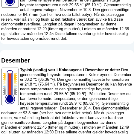
kan forvente høyere temperaturer, er den gjennomsnittlige
høyeste temperaturen rundt 29.55 ℃ (85.19 ℉). Gjennomsnittlig
antall regnværsdager i November er 10.3. Den gjennomsnittlige
nedbøren er 94.7 mm (
ser her, hva dette tallet betyr
). Når du planlegger
reisen, vær så snill og husk at det faktiske været kan avvike fra disse
gjennomsnittsverdiene. Lengden på dagen i begynnelsen av denne
måneden er omtrent 12:29 (timer og minutter), i midten av måneden 12:38
og i slutten av måneden 12:45.Disse tallene ovenfor gjelder hovedsakelig
for hovedstaden og området rundt det.
Desember
Typisk (vanlig) vær i Kokosøyene i Desember er dette:
Den
gjennomsnittlig høyeste temperaturen i Kokosøyene i Desember
er 30.2 ℃ (86.36 ℉). Den gjennomsnittlig laveste temperaturen
er 24.8 ℃ (76.64 ℉). På begynnelsen Desember du kan forvente
nedre temperaturer, er den gjennomsnittlige høyeste
temperaturen rundt 29.55 ℃ (85.19 ℉). På slutten Desember du
kan forvente nedre temperaturer, er den gjennomsnittlige
høyeste temperaturen rundt 29.9 ℃ (85.82 ℉). Gjennomsnittlig
antall regnværsdager i Desember er 10.4. Den gjennomsnittlige
nedbøren er 93.8 mm (
ser her, hva dette tallet betyr
). Når du planlegger
reisen, vær så snill og husk at det faktiske været kan avvike fra disse
gjennomsnittsverdiene. Lengden på dagen i begynnelsen av denne
måneden er omtrent 12:45 (timer og minutter), i midten av måneden 12:49
og i slutten av måneden 12:50.Disse tallene ovenfor gjelder hovedsakelig