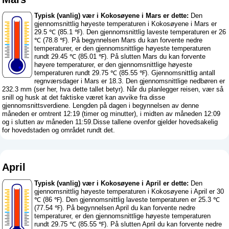
Typisk (vanlig) vær i Kokosøyene i Mars er dette:
Den
gjennomsnittlig høyeste temperaturen i Kokosøyene i Mars er
29.5 ℃ (85.1 ℉). Den gjennomsnittlig laveste temperaturen er 26
℃ (78.8 ℉). På begynnelsen Mars du kan forvente nedre
temperaturer, er den gjennomsnittlige høyeste temperaturen
rundt 29.45 ℃ (85.01 ℉). På slutten Mars du kan forvente
høyere temperaturer, er den gjennomsnittlige høyeste
temperaturen rundt 29.75 ℃ (85.55 ℉). Gjennomsnittlig antall
regnværsdager i Mars er 18.3. Den gjennomsnittlige nedbøren er
232.3 mm (
ser her, hva dette tallet betyr
). Når du planlegger reisen, vær så
snill og husk at det faktiske været kan avvike fra disse
gjennomsnittsverdiene. Lengden på dagen i begynnelsen av denne
måneden er omtrent 12:19 (timer og minutter), i midten av måneden 12:09
og i slutten av måneden 11:59.Disse tallene ovenfor gjelder hovedsakelig
for hovedstaden og området rundt det.
April
Typisk (vanlig) vær i Kokosøyene i April er dette:
Den
gjennomsnittlig høyeste temperaturen i Kokosøyene i April er 30
℃ (86 ℉). Den gjennomsnittlig laveste temperaturen er 25.3 ℃
(77.54 ℉). På begynnelsen April du kan forvente nedre
temperaturer, er den gjennomsnittlige høyeste temperaturen
rundt 29.75 ℃ (85.55 ℉). På slutten April du kan forvente nedre