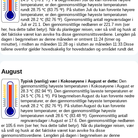
temperaturer, er den gjennomsnittlige høyeste temperaturen
rundt 28.75 ℃ (83.75 ℉). På slutten Juli du kan forvente høyere
temperaturer, er den gjennomsnittlige høyeste temperaturen
rundt 28.2 ℃ (82.76 ℉). Gjennomsnittlig antall regnværsdager i
Juli er 21.1. Den gjennomsnittlige nedbøren er 221.7 mm (
ser
her, hva dette tallet betyr
). Når du planlegger reisen, vær så snill og husk at
det faktiske været kan avvike fra disse gjennomsnittsverdiene. Lengden på
dagen i begynnelsen av denne måneden er omtrent 11:24 (timer og
minutter), i midten av måneden 11:28 og i slutten av måneden 11:33.Disse
tallene ovenfor gjelder hovedsakelig for hovedstaden og området rundt det.
August
Typisk (vanlig) vær i Kokosøyene i August er dette:
Den
gjennomsnittlig høyeste temperaturen i Kokosøyene i August er
28.3 ℃ (82.94 ℉). Den gjennomsnittlig laveste temperaturen er
24.5 ℃ (76.1 ℉). På begynnelsen August du kan forvente nedre
temperaturer, er den gjennomsnittlige høyeste temperaturen
rundt 28.2 ℃ (82.76 ℉). På slutten August du kan forvente
høyere temperaturer, er den gjennomsnittlige høyeste
temperaturen rundt 28.6 ℃ (83.48 ℉). Gjennomsnittlig antall
regnværsdager i August er 17.6. Den gjennomsnittlige nedbøren
er 105.6 mm (
ser her, hva dette tallet betyr
). Når du planlegger reisen, vær
så snill og husk at det faktiske været kan avvike fra disse
gjennomsnittsverdiene. Lengden på dagen i begynnelsen av denne