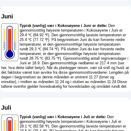
Juni
Typisk (vanlig) vær i Kokosøyene i Juni er dette:
Den
gjennomsnittlig høyeste temperaturen i Kokosøyene i Juni er
29.4 ℃ (84.92 ℉). Den gjennomsnittlig laveste temperaturen er
25.4 ℃ (77.72 ℉). På begynnelsen Juni du kan forvente nedre
temperaturer, er den gjennomsnittlige høyeste temperaturen
rundt 29.3 ℃ (84.74 ℉). På slutten Juni du kan forvente nedre
temperaturer, er den gjennomsnittlige høyeste temperaturen
rundt 28.75 ℃ (83.75 ℉). Gjennomsnittlig antall regnværsdager i
Juni er 18.9. Den gjennomsnittlige nedbøren er 217.4 mm (
ser
her, hva dette tallet betyr
). Når du planlegger reisen, vær så snill og husk at
det faktiske været kan avvike fra disse gjennomsnittsverdiene. Lengden på
dagen i begynnelsen av denne måneden er omtrent 11:27 (timer og
minutter), i midten av måneden 11:24 og i slutten av måneden 11:24.Disse
tallene ovenfor gjelder hovedsakelig for hovedstaden og området rundt det.
Juli
Typisk (vanlig) vær i Kokosøyene i Juli er dette:
Den
gjennomsnittlig høyeste temperaturen i Kokosøyene i Juli er
28.1 ℃ (82.58 ℉). Den gjennomsnittlig laveste temperaturen er
24.5 ℃ (76.1 ℉). På begynnelsen Juli du kan forvente høyere