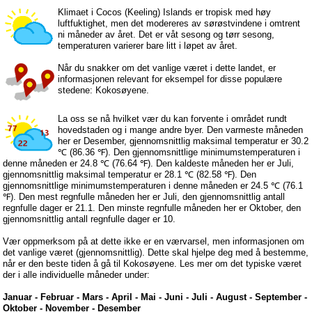
Klimaet i Cocos (Keeling) Islands er tropisk med høy
luftfuktighet, men det modereres av sørøstvindene i omtrent
ni måneder av året. Det er våt sesong og tørr sesong,
temperaturen varierer bare litt i løpet av året.
Når du snakker om det vanlige været i dette landet, er
informasjonen relevant for eksempel for disse populære
stedene: Kokosøyene.
La oss se nå hvilket vær du kan forvente i området rundt
hovedstaden og i mange andre byer. Den varmeste måneden
her er Desember, gjennomsnittlig maksimal temperatur er 30.2
℃ (86.36 ℉). Den gjennomsnittlige minimumstemperaturen i
denne måneden er 24.8 ℃ (76.64 ℉). Den kaldeste måneden her er Juli,
gjennomsnittlig maksimal temperatur er 28.1 ℃ (82.58 ℉). Den
gjennomsnittlige minimumstemperaturen i denne måneden er 24.5 ℃ (76.1
℉). Den mest regnfulle måneden her er Juli, den gjennomsnittlig antall
regnfulle dager er 21.1. Den minste regnfulle måneden her er Oktober, den
gjennomsnittlig antall regnfulle dager er 10.
Vær oppmerksom på at dette ikke er en værvarsel, men informasjonen om
det vanlige været (gjennomsnittlig). Dette skal hjelpe deg med å bestemme,
når er den beste tiden å gå til Kokosøyene. Les mer om det typiske været
der i alle individuelle måneder under:
Januar
-
Februar
-
Mars
-
April
-
Mai
-
Juni
-
Juli
-
August
-
September
-
Oktober
-
November
-
Desember