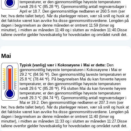
temperaturer, er den gjennomsnittlige høyeste temperaturen
rundt 29.6 ℃ (85.28 ℉). Gjennomsnittlig antall regnværsdager i
April er 18.7. Den gjennomsnittlige nedbøren er 260.5 mm (
ser
her, hva dette tallet betyr
). Når du planlegger reisen, vær så snill og husk at
det faktiske været kan avvike fra disse gjennomsnittsverdiene. Lengden på
dagen i begynnelsen av denne måneden er omtrent 11:59 (timer og
minutter), i midten av måneden 11:49 og i slutten av måneden 11:40.Disse
tallene ovenfor gjelder hovedsakelig for hovedstaden og området rundt det.
Mai
Typisk (vanlig) vær i Kokosøyene i Mai er dette:
Den
gjennomsnittlig høyeste temperaturen i Kokosøyene i Mai er
29.2 ℃ (84.56 ℉). Den gjennomsnittlig laveste temperaturen er
25.8 ℃ (78.44 ℉). På begynnelsen Mai du kan forvente høyere
temperaturer, er den gjennomsnittlige høyeste temperaturen
rundt 29.6 ℃ (85.28 ℉). På slutten Mai du kan forvente høyere
temperaturer, er den gjennomsnittlige høyeste temperaturen
rundt 29.3 ℃ (84.74 ℉). Gjennomsnittlig antall regnværsdager i
Mai er 19.2. Den gjennomsnittlige nedbøren er 207.3 mm (
ser
her, hva dette tallet betyr
). Når du planlegger reisen, vær så snill og husk at
det faktiske været kan avvike fra disse gjennomsnittsverdiene. Lengden på
dagen i begynnelsen av denne måneden er omtrent 11:40 (timer og
minutter), i midten av måneden 11:33 og i slutten av måneden 11:27.Disse
tallene ovenfor gjelder hovedsakelig for hovedstaden og området rundt det.