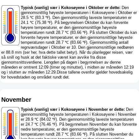
Typisk (vanlig) vær i Kokosøyene i Oktober er dette:
Den
gjennomsnittlig høyeste temperaturen i Kokosøyene i Oktober er
28.5 ℃ (83.3 ℉). Den gjennomsnittlig laveste temperaturen er
24.1 ℃ (75.38 ℉). På begynnelsen Oktober du kan forvente
høyere temperaturer, er den gjennomsnittlige høyeste
temperaturen rundt 28.7 ℃ (83.66 ℉). På slutten Oktober du kan
forvente høyere temperaturer, er den gjennomsnittlige høyeste
temperaturen rundt 28.7 ℃ (83.66 ℉). Gjennomsnittlig antall
regnværsdager i Oktober er 10. Den gjennomsnittlige nedbøren
er 88.8 mm (
ser her, hva dette tallet betyr
). Når du planlegger reisen, vær
så snill og husk at det faktiske været kan avvike fra disse
gjennomsnittsverdiene. Lengden på dagen i begynnelsen av denne
måneden er omtrent 12:09 (timer og minutter), i midten av måneden 12:19
og i slutten av måneden 12:29.Disse tallene ovenfor gjelder hovedsakelig
for hovedstaden og området rundt det.
November
Typisk (vanlig) vær i Kokosøyene i November er dette:
Den
gjennomsnittlig høyeste temperaturen i Kokosøyene i November
er 28.9 ℃ (84.02 ℉). Den gjennomsnittlig laveste temperaturen
er 24.7 ℃ (76.46 ℉). På begynnelsen November du kan forvente
nedre temperaturer, er den gjennomsnittlige høyeste
temperaturen rundt 28.7 ℃ (83.66 ℉). På slutten November du