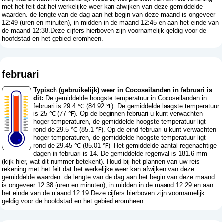
met het feit dat het werkelijke weer kan afwijken van deze gemiddelde
waarden. de lengte van de dag aan het begin van deze maand is ongeveer
12:49 (uren en minuten), in midden in de maand 12:45 en aan het einde van
de maand 12:38.Deze cijfers hierboven zijn voornamelijk geldig voor de
hoofdstad en het gebied eromheen.
februari
Typisch (gebruikelijk) weer in Cocoseilanden in februari is
dit:
De gemiddelde hoogste temperatuur in Cocoseilanden in
februari is 29.4 ℃ (84.92 ℉). De gemiddelde laagste temperatuur
is 25 ℃ (77 ℉). Op de beginnen februari u kunt verwachten
hoger temperaturen, de gemiddelde hoogste temperatuur ligt
rond de 29.5 ℃ (85.1 ℉). Op de eind februari u kunt verwachten
hoger temperaturen, de gemiddelde hoogste temperatuur ligt
rond de 29.45 ℃ (85.01 ℉). Het gemiddelde aantal regenachtige
dagen in februari is 14. De gemiddelde regenval is 181.6 mm
(
kijk hier, wat dit nummer betekent
). Houd bij het plannen van uw reis
rekening met het feit dat het werkelijke weer kan afwijken van deze
gemiddelde waarden. de lengte van de dag aan het begin van deze maand
is ongeveer 12:38 (uren en minuten), in midden in de maand 12:29 en aan
het einde van de maand 12:19.Deze cijfers hierboven zijn voornamelijk
geldig voor de hoofdstad en het gebied eromheen.