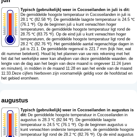
Typisch (gebruikelijk) weer in Cocoseilanden in juli is dit:
De gemiddelde hoogste temperatuur in Cocoseilanden in juli is
28.1 ℃ (82.58 ℉). De gemiddelde laagste temperatuur is 24.5 ℃
(76.1 ℉). Op de beginnen juli u kunt verwachten hoger
temperaturen, de gemiddelde hoogste temperatuur ligt rond de
28.75 ℃ (83.75 ℉). Op de eind juli u kunt verwachten hoger
temperaturen, de gemiddelde hoogste temperatuur ligt rond de
28.2 ℃ (82.76 ℉). Het gemiddelde aantal regenachtige dagen in
juli is 21.1. De gemiddelde regenval is 221.7 mm (
kijk hier, wat
dit nummer betekent
). Houd bij het plannen van uw reis rekening met het
feit dat het werkelijke weer kan afwijken van deze gemiddelde waarden. de
lengte van de dag aan het begin van deze maand is ongeveer 11:24 (uren
en minuten), in midden in de maand 11:28 en aan het einde van de maand
11:33.Deze cijfers hierboven zijn voornamelijk geldig voor de hoofdstad en
het gebied eromheen.
augustus
Typisch (gebruikelijk) weer in Cocoseilanden in augustus is
dit:
De gemiddelde hoogste temperatuur in Cocoseilanden in
augustus is 28.3 ℃ (82.94 ℉). De gemiddelde laagste
temperatuur is 24.5 ℃ (76.1 ℉). Op de beginnen augustus u
kunt verwachten onderste temperaturen, de gemiddelde hoogste
temperatuur ligt rond de 28.2 ℃ (82.76 ℉). Op de eind augustus