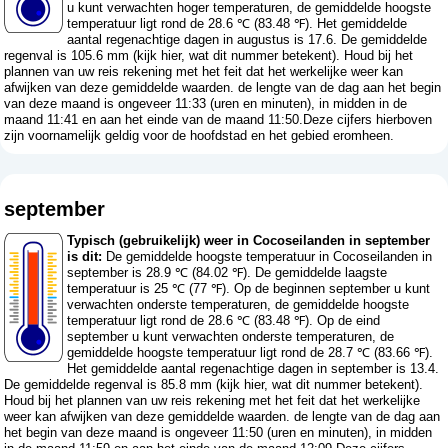
u kunt verwachten hoger temperaturen, de gemiddelde hoogste
temperatuur ligt rond de 28.6 ℃ (83.48 ℉). Het gemiddelde
aantal regenachtige dagen in augustus is 17.6. De gemiddelde
regenval is 105.6 mm (
kijk hier, wat dit nummer betekent
). Houd bij het
plannen van uw reis rekening met het feit dat het werkelijke weer kan
afwijken van deze gemiddelde waarden. de lengte van de dag aan het begin
van deze maand is ongeveer 11:33 (uren en minuten), in midden in de
maand 11:41 en aan het einde van de maand 11:50.Deze cijfers hierboven
zijn voornamelijk geldig voor de hoofdstad en het gebied eromheen.
september
Typisch (gebruikelijk) weer in Cocoseilanden in september
is dit:
De gemiddelde hoogste temperatuur in Cocoseilanden in
september is 28.9 ℃ (84.02 ℉). De gemiddelde laagste
temperatuur is 25 ℃ (77 ℉). Op de beginnen september u kunt
verwachten onderste temperaturen, de gemiddelde hoogste
temperatuur ligt rond de 28.6 ℃ (83.48 ℉). Op de eind
september u kunt verwachten onderste temperaturen, de
gemiddelde hoogste temperatuur ligt rond de 28.7 ℃ (83.66 ℉).
Het gemiddelde aantal regenachtige dagen in september is 13.4.
De gemiddelde regenval is 85.8 mm (
kijk hier, wat dit nummer betekent
).
Houd bij het plannen van uw reis rekening met het feit dat het werkelijke
weer kan afwijken van deze gemiddelde waarden. de lengte van de dag aan
het begin van deze maand is ongeveer 11:50 (uren en minuten), in midden