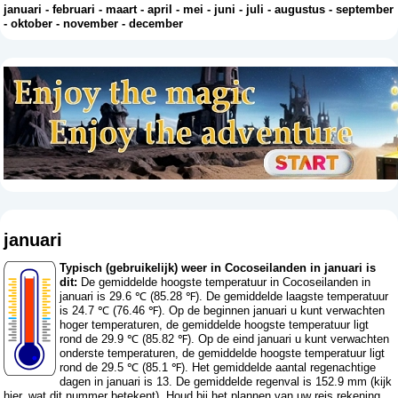
januari
-
februari
-
maart
-
april
-
mei
-
juni
-
juli
-
augustus
-
september
-
oktober
-
november
-
december
januari
Typisch (gebruikelijk) weer in Cocoseilanden in januari is
dit:
De gemiddelde hoogste temperatuur in Cocoseilanden in
januari is 29.6 ℃ (85.28 ℉). De gemiddelde laagste temperatuur
is 24.7 ℃ (76.46 ℉). Op de beginnen januari u kunt verwachten
hoger temperaturen, de gemiddelde hoogste temperatuur ligt
rond de 29.9 ℃ (85.82 ℉). Op de eind januari u kunt verwachten
onderste temperaturen, de gemiddelde hoogste temperatuur ligt
rond de 29.5 ℃ (85.1 ℉). Het gemiddelde aantal regenachtige
dagen in januari is 13. De gemiddelde regenval is 152.9 mm (
kijk
hier, wat dit nummer betekent
). Houd bij het plannen van uw reis rekening