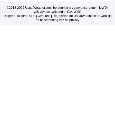
©2018-2026 UsualWeather.com, belangrijkste gegevensbronnen: MWDI,
WikiVoyage, Wikipedia, CIA, WMO
Uitgever: Bispiral, s.r.o. |
Over ons
|
Regels van de UsualWeather.com website
en bescherming van de privacy