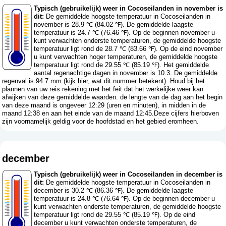
Typisch (gebruikelijk) weer in Cocoseilanden in november is
dit:
De gemiddelde hoogste temperatuur in Cocoseilanden in
november is 28.9 ℃ (84.02 ℉). De gemiddelde laagste
temperatuur is 24.7 ℃ (76.46 ℉). Op de beginnen november u
kunt verwachten onderste temperaturen, de gemiddelde hoogste
temperatuur ligt rond de 28.7 ℃ (83.66 ℉). Op de eind november
u kunt verwachten hoger temperaturen, de gemiddelde hoogste
temperatuur ligt rond de 29.55 ℃ (85.19 ℉). Het gemiddelde
aantal regenachtige dagen in november is 10.3. De gemiddelde
regenval is 94.7 mm (
kijk hier, wat dit nummer betekent
). Houd bij het
plannen van uw reis rekening met het feit dat het werkelijke weer kan
afwijken van deze gemiddelde waarden. de lengte van de dag aan het begin
van deze maand is ongeveer 12:29 (uren en minuten), in midden in de
maand 12:38 en aan het einde van de maand 12:45.Deze cijfers hierboven
zijn voornamelijk geldig voor de hoofdstad en het gebied eromheen.
december
Typisch (gebruikelijk) weer in Cocoseilanden in december is
dit:
De gemiddelde hoogste temperatuur in Cocoseilanden in
december is 30.2 ℃ (86.36 ℉). De gemiddelde laagste
temperatuur is 24.8 ℃ (76.64 ℉). Op de beginnen december u
kunt verwachten onderste temperaturen, de gemiddelde hoogste
temperatuur ligt rond de 29.55 ℃ (85.19 ℉). Op de eind
december u kunt verwachten onderste temperaturen, de