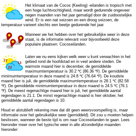
Het klimaat van de Cocos (Keeling) -eilanden is tropisch met
een hoge luchtvochtigheid, maar wordt gedurende ongeveer
negen maanden van het jaar gematigd door de zuidoostelijke
wind. Er is een nat seizoen en een droog seizoen, de
temperatuur varieert slechts een beetje gedurende het jaar.
Wanneer we het hebben over het gebruikelijke weer in deze
staat, is de informatie relevant voor bijvoorbeeld deze
populaire plaatsen: Cocoseilanden.
Laten we nu eens kijken welk weer u kunt verwachten in het
gebied rond de hoofdstad en in veel andere steden. De
warmste maand hier is december, de gemiddelde
maximumtemperatuur is 30.2 ℃ (86.36 ℉). De gemiddelde
minimumtemperatuur in deze maand is 24.8 ℃ (76.64 ℉). De koudste
maand hier is juli, de gemiddelde maximumtemperatuur is 28.1 ℃ (82.58
℉). De gemiddelde minimumtemperatuur in deze maand is 24.5 ℃ (76.1
℉). De meest regenachtige maand hier is juli, het gemiddelde aantal
regendagen is 21.1. De minst regenachtige maand is hier oktober, het
gemiddelde aantal regendagen is 10.
Houd er alstublieft rekening mee dat dit geen weersvoorspelling is, maar
informatie over het gebruikelijke weer (gemiddeld). Dit zou u moeten helpen
beslissen, wanneer de beste tijd is om naar Cocoseilanden te gaan. Lees
hieronder meer over het typische weer in alle afzonderlijke maanden
hieronder: