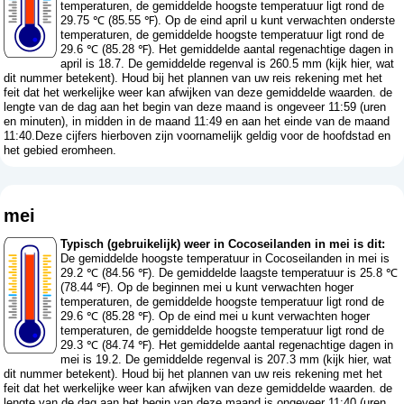
temperaturen, de gemiddelde hoogste temperatuur ligt rond de
29.75 ℃ (85.55 ℉). Op de eind april u kunt verwachten onderste
temperaturen, de gemiddelde hoogste temperatuur ligt rond de
29.6 ℃ (85.28 ℉). Het gemiddelde aantal regenachtige dagen in
april is 18.7. De gemiddelde regenval is 260.5 mm (
kijk hier, wat
dit nummer betekent
). Houd bij het plannen van uw reis rekening met het
feit dat het werkelijke weer kan afwijken van deze gemiddelde waarden. de
lengte van de dag aan het begin van deze maand is ongeveer 11:59 (uren
en minuten), in midden in de maand 11:49 en aan het einde van de maand
11:40.Deze cijfers hierboven zijn voornamelijk geldig voor de hoofdstad en
het gebied eromheen.
mei
Typisch (gebruikelijk) weer in Cocoseilanden in mei is dit:
De gemiddelde hoogste temperatuur in Cocoseilanden in mei is
29.2 ℃ (84.56 ℉). De gemiddelde laagste temperatuur is 25.8 ℃
(78.44 ℉). Op de beginnen mei u kunt verwachten hoger
temperaturen, de gemiddelde hoogste temperatuur ligt rond de
29.6 ℃ (85.28 ℉). Op de eind mei u kunt verwachten hoger
temperaturen, de gemiddelde hoogste temperatuur ligt rond de
29.3 ℃ (84.74 ℉). Het gemiddelde aantal regenachtige dagen in
mei is 19.2. De gemiddelde regenval is 207.3 mm (
kijk hier, wat
dit nummer betekent
). Houd bij het plannen van uw reis rekening met het
feit dat het werkelijke weer kan afwijken van deze gemiddelde waarden. de
lengte van de dag aan het begin van deze maand is ongeveer 11:40 (uren