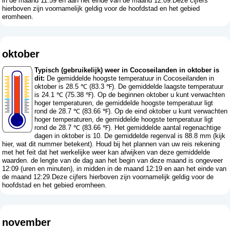
in de maand 11:59 en aan het einde van de maand 12:09.Deze cijfers
hierboven zijn voornamelijk geldig voor de hoofdstad en het gebied
eromheen.
oktober
Typisch (gebruikelijk) weer in Cocoseilanden in oktober is
dit:
De gemiddelde hoogste temperatuur in Cocoseilanden in
oktober is 28.5 ℃ (83.3 ℉). De gemiddelde laagste temperatuur
is 24.1 ℃ (75.38 ℉). Op de beginnen oktober u kunt verwachten
hoger temperaturen, de gemiddelde hoogste temperatuur ligt
rond de 28.7 ℃ (83.66 ℉). Op de eind oktober u kunt verwachten
hoger temperaturen, de gemiddelde hoogste temperatuur ligt
rond de 28.7 ℃ (83.66 ℉). Het gemiddelde aantal regenachtige
dagen in oktober is 10. De gemiddelde regenval is 88.8 mm (
kijk
hier, wat dit nummer betekent
). Houd bij het plannen van uw reis rekening
met het feit dat het werkelijke weer kan afwijken van deze gemiddelde
waarden. de lengte van de dag aan het begin van deze maand is ongeveer
12:09 (uren en minuten), in midden in de maand 12:19 en aan het einde van
de maand 12:29.Deze cijfers hierboven zijn voornamelijk geldig voor de
hoofdstad en het gebied eromheen.
november