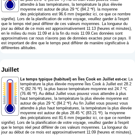
attendre à bas températures, la température la plus élevée
moyenne est autour de plus 29 ℃ (84.2 ℉). la moyenne
des précipitations est 96.6 mm (
regardez ici, ce que ce nombre
signifie
). Lors de la planification de votre voyage, veuillez garder à l'esprit
que le temps réel peut différer de ces valeurs moyennes. La longueur du
jour au début de ce mois est approximativement 11:13 (heures et minutes),
en le milieu du mois 11:09 et à la fin du mois 11:09.Ces données sont
approximatives car nous n'avons pas de données exactes pour ce pays. Il
est important de dire que le temps peut différer de manière significative à
différentes altitudes.
Juillet
Le temps typique (habituel) en Îles Cook en Juillet est-ce:
La
température la plus élevée moyenne Îles Cook à Juillet est 28.2
℃ (82.76 ℉). la plus basse température moyenne est 24.7 ℃
(76.46 ℉). Au début Juillet vous pouvez vous attendre à plus
haut températures, la température la plus élevée moyenne est
autour de plus 29 ℃ (84.2 ℉). Au fin Juillet vous pouvez vous
attendre à plus haut températures, la température la plus élevée
moyenne est autour de plus 28.45 ℃ (83.21 ℉). la moyenne
des précipitations est 81.6 mm (
regardez ici, ce que ce nombre
signifie
). Lors de la planification de votre voyage, veuillez garder à l'esprit
que le temps réel peut différer de ces valeurs moyennes. La longueur du
jour au début de ce mois est approximativement 11:09 (heures et minutes),