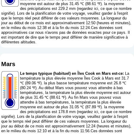
moyenne est autour de plus 31.45 ℃ (88.61 ℉). la moyenne
des précipitations est 229.2 mm (
regardez ici, ce que ce nombre
signifie
). Lors de la planification de votre voyage, veuillez garder à l'esprit
que le temps réel peut différer de ces valeurs moyennes. La longueur du
jour au début de ce mois est approximativement 12:50 (heures et minutes),
en le milieu du mois 12:38 et à la fin du mois 12:24.Ces données sont
approximatives car nous n'avons pas de données exactes pour ce pays. Il
est important de dire que le temps peut différer de manière significative à
différentes altitudes.
Mars
Le temps typique (habituel) en Îles Cook en Mars est-ce:
La
température la plus élevée moyenne Îles Cook à Mars est 31.7
℃ (89.06 ℉). la plus basse température moyenne est 26.8 ℃
(80.24 ℉). Au début Mars vous pouvez vous attendre à bas
températures, la température la plus élevée moyenne est autour
de plus 31.45 ℃ (88.61 ℉). Au fin Mars vous pouvez vous
attendre à bas températures, la température la plus élevée
moyenne est autour de plus 31.05 ℃ (87.89 ℉). la moyenne
des précipitations est 178.8 mm (
regardez ici, ce que ce nombre
signifie
). Lors de la planification de votre voyage, veuillez garder à l'esprit
que le temps réel peut différer de ces valeurs moyennes. La longueur du
jour au début de ce mois est approximativement 12:24 (heures et minutes),
en le milieu du mois 12:10 et à la fin du mois 11:56.Ces données sont