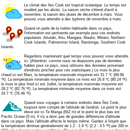
Le climat des îles Cook est tropical océanique. Le temps est
modéré par les alizés. La saison sèche s'étend d'avril à
novembre, la saison des pluies de décembre à mars. Vous
pouvez vous attendre à des typhons de novembre à mars.
Quand on parle de la météo habituelle dans ce pays,
l'information est pertinente par exemple pour ces endroits
populaires: Aitutaki, Atiu, Mangaia, Mauke, Mitiaro, Northern
Cook Islands, Palmerston Island, Rarotonga, Southern Cook
Islands.
Regardons maintenant quel temps vous pouvez vous attendre
ici. (Attention: comme nous ne disposons pas de données
fiables pour ce pays, nous utilisons des données provenant
d'endroits proches pour ces statistiques.) Le mois le plus
chaud ici est Mars, la température maximale moyenne est 31.7 ℃ (89.06
℉). La température minimale moyenne dans ce mois est 26.8 ℃ (80.24 ℉).
le mois le plus froid ici est Juillet, la température maximale moyenne est
28.2 ℃ (82.76 ℉). La température minimale moyenne dans ce mois est
24.7 ℃ (76.46 ℉).
Quand vous voyagez à certains endroits dans Îles Cook,
toujours tenir compte de l'altitude de l'endroit. Le point le plus
élevé est ici Te Manga (652 m) et le point le plus bas est
Pacific Ocean (0 m). Il n'y a donc pas de grandes différences d'altitude
dans ce pays. Mais l'altitude affecte le temps même. Gardez à l'esprit que
la température diminue généralement de 1.2 - 1.9 ℃ (2.2 - 3.5 ℉) par 200 m