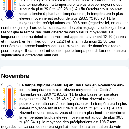
bas températures, la température la plus élevée moyenne est
autour de plus 29.6 ℃ (85.28 ℉). Au fin Octobre vous pouvez
vous attendre à plus haut températures, la température la plus
élevée moyenne est autour de plus 29.85 ℃ (85.73 ℉). la
moyenne des précipitations est 99.8 mm (
regardez ici, ce que ce
nombre signifie
). Lors de la planification de votre voyage, veuillez garder à
l'esprit que le temps réel peut différer de ces valeurs moyennes. La
longueur du jour au début de ce mois est approximativement 12:10 (heures
et minutes), en le milieu du mois 12:24 et à la fin du mois 12:38.Ces
données sont approximatives car nous n'avons pas de données exactes
pour ce pays. Il est important de dire que le temps peut différer de manière
significative à différentes altitudes.
Novembre
Le temps typique (habituel) en Îles Cook en Novembre est-
ce:
La température la plus élevée moyenne Îles Cook à
Novembre est 29.9 ℃ (85.82 ℉). la plus basse température
moyenne est 24.7 ℃ (76.46 ℉). Au début Novembre vous
pouvez vous attendre à bas températures, la température la plus
élevée moyenne est autour de plus 29.85 ℃ (85.73 ℉). Au fin
Novembre vous pouvez vous attendre à plus haut températures,
la température la plus élevée moyenne est autour de plus 30.3
℃ (86.54 ℉). la moyenne des précipitations est 198.7 mm
(
regardez ici, ce que ce nombre signifie
). Lors de la planification de votre