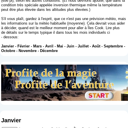
(656 pi), selon les autres conditions. (Et nous devrions ajouter, que dans la
condition très spéciale appelée inversion thermique même la température
peut être plus élevée dans les altitudes plus élevées.)
S'il vous plaît, gardez à l'esprit, que ce n'est pas une prévision météo, mais
les informations sur la météo habituelle (moyenne). Cela devrait vous aider
à décider, quand est le meilleur moment pour aller à Îles Cook. Lire plus
de détails sur le temps typique il dans tous les mois individuels ci
- dessous:
Janvier
-
Février
-
Mars
-
Avril
-
Mai
-
Juin
-
Juillet
-
Août
-
Septembre
-
Octobre
-
Novembre
-
Décembre
Janvier