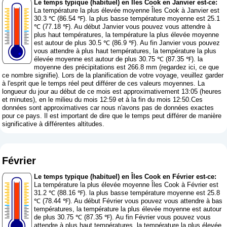
Le temps typique (habituel) en Îles Cook en Janvier est-ce:
La température la plus élevée moyenne Îles Cook à Janvier est
30.3 ℃ (86.54 ℉). la plus basse température moyenne est 25.1
℃ (77.18 ℉). Au début Janvier vous pouvez vous attendre à
plus haut températures, la température la plus élevée moyenne
est autour de plus 30.5 ℃ (86.9 ℉). Au fin Janvier vous pouvez
vous attendre à plus haut températures, la température la plus
élevée moyenne est autour de plus 30.75 ℃ (87.35 ℉). la
moyenne des précipitations est 266.8 mm (
regardez ici, ce que
ce nombre signifie
). Lors de la planification de votre voyage, veuillez garder
à l'esprit que le temps réel peut différer de ces valeurs moyennes. La
longueur du jour au début de ce mois est approximativement 13:05 (heures
et minutes), en le milieu du mois 12:59 et à la fin du mois 12:50.Ces
données sont approximatives car nous n'avons pas de données exactes
pour ce pays. Il est important de dire que le temps peut différer de manière
significative à différentes altitudes.
Février
Le temps typique (habituel) en Îles Cook en Février est-ce:
La température la plus élevée moyenne Îles Cook à Février est
31.2 ℃ (88.16 ℉). la plus basse température moyenne est 25.8
℃ (78.44 ℉). Au début Février vous pouvez vous attendre à bas
températures, la température la plus élevée moyenne est autour
de plus 30.75 ℃ (87.35 ℉). Au fin Février vous pouvez vous
attendre à plus haut températures, la température la plus élevée