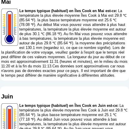
Mai
Le temps typique (habituel) en Îles Cook en Mai est-ce:
La
température la plus élevée moyenne Îles Cook à Mai est 29.8 ℃
(85.64 ℉). la plus basse température moyenne est 25.6 ℃
(78.08 ℉). Au début Mai vous pouvez vous attendre à plus haut
températures, la température la plus élevée moyenne est autour
de plus 30.1 ℃ (86.18 ℉). Au fin Mai vous pouvez vous attendre
à bas températures, la température la plus élevée moyenne est
autour de plus 29.8 ℃ (85.64 ℉). la moyenne des précipitations
est 130.1 mm (
regardez ici, ce que ce nombre signifie
). Lors de
la planification de votre voyage, veuillez garder à l'esprit que le temps réel
peut différer de ces valeurs moyennes. La longueur du jour au début de ce
mois est approximativement 11:31 (heures et minutes), en le milieu du mois
11:20 et à la fin du mois 11:13.Ces données sont approximatives car nous
n'avons pas de données exactes pour ce pays. Il est important de dire que
le temps peut différer de manière significative à différentes altitudes.
Juin
Le temps typique (habituel) en Îles Cook en Juin est-ce:
La
température la plus élevée moyenne Îles Cook à Juin est 29.8 ℃
(85.64 ℉). la plus basse température moyenne est 25.1 ℃
(77.18 ℉). Au début Juin vous pouvez vous attendre à bas
températures, la température la plus élevée moyenne est autour
de plus 29.8 ℃ (85.64 ℉). Au fin Juin vous pouvez vous