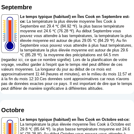
Septembre
Le temps typique (habituel) en Îles Cook en Septembre est-
ce:
La température la plus élevée moyenne Îles Cook à
Septembre est 29.4 ℃ (84.92 ℉). la plus basse température
moyenne est 24.6 ℃ (76.28 ℉). Au début Septembre vous
pouvez vous attendre à bas températures, la température la plus
élevée moyenne est autour de plus 29.05 ℃ (84.29 ℉). Au fin
Septembre vous pouvez vous attendre à plus haut températures,
la température la plus élevée moyenne est autour de plus 29.6
℃ (85.28 ℉). la moyenne des précipitations est 64.5 mm
(
regardez ici, ce que ce nombre signifie
). Lors de la planification de votre
voyage, veuillez garder à l'esprit que le temps réel peut différer de ces
valeurs moyennes. La longueur du jour au début de ce mois est
approximativement 11:44 (heures et minutes), en le milieu du mois 11:57 et
à la fin du mois 12:10.Ces données sont approximatives car nous n'avons
pas de données exactes pour ce pays. Il est important de dire que le temps
peut différer de manière significative à différentes altitudes.
Octobre
Le temps typique (habituel) en Îles Cook en Octobre est-ce:
La température la plus élevée moyenne Îles Cook à Octobre est
29.8 ℃ (85.64 ℉). la plus basse température moyenne est 24.6
℃ (76.28 ℉). Au début Octobre vous pouvez vous attendre à