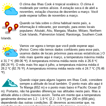
O clima das Ilhas Cook é tropical oceânico. O clima é
moderado por ventos alísios. A estação seca é de abril a
novembro, estação chuvosa de dezembro a março. Você
pode esperar tufões de novembro a março.
Quando se fala sobre o clima habitual neste país, a
informação é relevante, por exemplo, para estes locais
populares: Aitutaki, Atiu, Mangaia, Mauke, Mitiaro, Northern
Cook Islands, Palmerston Island, Rarotonga, Southern Cook
Islands.
Vamos ver agora o tempo que você pode esperar aqui.
(Aviso: Como não temos dados confiáveis ​​para esse país,
usamos dados de locais próximos para essas estatísticas.) O
mês mais quente aqui é março, a temperatura máxima média
é 31.7 ℃ (89.06 ℉). A temperatura mínima média neste mês é 26.8 ℃
(80.24 ℉). O mês mais frio aqui é julho, a temperatura máxima média é
28.2 ℃ (82.76 ℉). A temperatura mínima média neste mês é 24.7 ℃ (76.46
℉).
Quando viajar para alguns lugares em Ilhas Cook, considere
sempre a altitude do local também. O ponto mais alto aqui é
Te Manga (652 m) e o ponto mais baixo é Pacific Ocean (0
m). Portanto, não há grandes diferenças nas altitudes neste país. Mas a
altitude afeta o clima mesmo assim. Tenha em mente que a temperatura
geralmente diminui em 1.2 - 1.9 ℃ (2.2 - 3.5 ℉) por 200 m (656 pés),
dependendo das outras condições. (E devemos acrescentar que, na