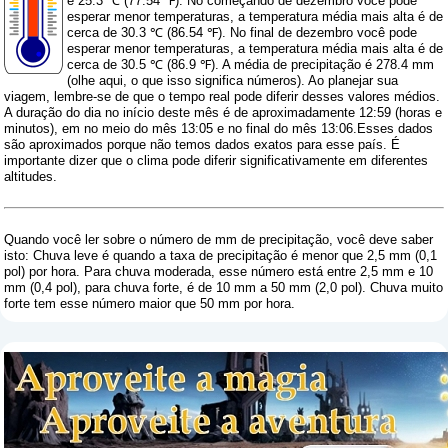
é 25.3 ℃ (77.54 ℉). No começando de dezembro você pode
esperar menor temperaturas, a temperatura média mais alta é de
cerca de 30.3 ℃ (86.54 ℉). No final de dezembro você pode
esperar menor temperaturas, a temperatura média mais alta é de
cerca de 30.5 ℃ (86.9 ℉). A média de precipitação é 278.4 mm
(
olhe aqui, o que isso significa números
). Ao planejar sua
viagem, lembre-se de que o tempo real pode diferir desses valores médios.
A duração do dia no início deste mês é de aproximadamente 12:59 (horas e
minutos), em no meio do mês 13:05 e no final do mês 13:06.Esses dados
são aproximados porque não temos dados exatos para esse país. É
importante dizer que o clima pode diferir significativamente em diferentes
altitudes.
Quando você ler sobre o número de mm de precipitação, você deve saber
isto: Chuva leve é ​​quando a taxa de precipitação é menor que 2,5 mm (0,1
pol) por hora. Para chuva moderada, esse número está entre 2,5 mm e 10
mm (0,4 pol), para chuva forte, é de 10 mm a 50 mm (2,0 pol). Chuva muito
forte tem esse número maior que 50 mm por hora.