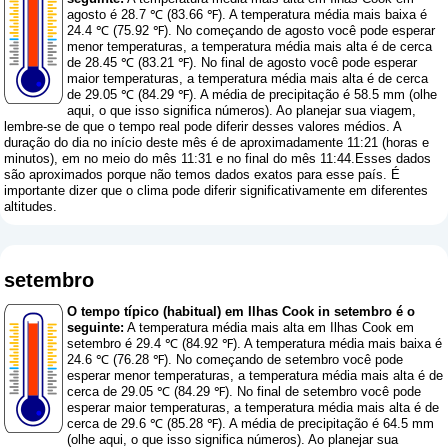
agosto é 28.7 ℃ (83.66 ℉). A temperatura média mais baixa é
24.4 ℃ (75.92 ℉). No começando de agosto você pode esperar
menor temperaturas, a temperatura média mais alta é de cerca
de 28.45 ℃ (83.21 ℉). No final de agosto você pode esperar
maior temperaturas, a temperatura média mais alta é de cerca
de 29.05 ℃ (84.29 ℉). A média de precipitação é 58.5 mm (
olhe
aqui, o que isso significa números
). Ao planejar sua viagem,
lembre-se de que o tempo real pode diferir desses valores médios. A
duração do dia no início deste mês é de aproximadamente 11:21 (horas e
minutos), em no meio do mês 11:31 e no final do mês 11:44.Esses dados
são aproximados porque não temos dados exatos para esse país. É
importante dizer que o clima pode diferir significativamente em diferentes
altitudes.
setembro
O tempo típico (habitual) em Ilhas Cook in setembro é o
seguinte:
A temperatura média mais alta em Ilhas Cook em
setembro é 29.4 ℃ (84.92 ℉). A temperatura média mais baixa é
24.6 ℃ (76.28 ℉). No começando de setembro você pode
esperar menor temperaturas, a temperatura média mais alta é de
cerca de 29.05 ℃ (84.29 ℉). No final de setembro você pode
esperar maior temperaturas, a temperatura média mais alta é de
cerca de 29.6 ℃ (85.28 ℉). A média de precipitação é 64.5 mm
(
olhe aqui, o que isso significa números
). Ao planejar sua