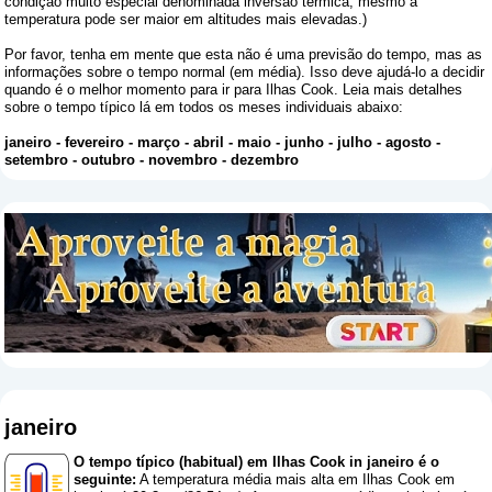
condição muito especial denominada inversão térmica, mesmo a
temperatura pode ser maior em altitudes mais elevadas.)
Por favor, tenha em mente que esta não é uma previsão do tempo, mas as
informações sobre o tempo normal (em média). Isso deve ajudá-lo a decidir
quando é o melhor momento para ir para Ilhas Cook. Leia mais detalhes
sobre o tempo típico lá em todos os meses individuais abaixo:
janeiro
-
fevereiro
-
março
-
abril
-
maio
-
junho
-
julho
-
agosto
-
setembro
-
outubro
-
novembro
-
dezembro
janeiro
O tempo típico (habitual) em Ilhas Cook in janeiro é o
seguinte:
A temperatura média mais alta em Ilhas Cook em