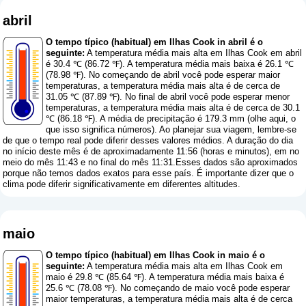
abril
O tempo típico (habitual) em Ilhas Cook in abril é o
seguinte:
A temperatura média mais alta em Ilhas Cook em abril
é 30.4 ℃ (86.72 ℉). A temperatura média mais baixa é 26.1 ℃
(78.98 ℉). No começando de abril você pode esperar maior
temperaturas, a temperatura média mais alta é de cerca de
31.05 ℃ (87.89 ℉). No final de abril você pode esperar menor
temperaturas, a temperatura média mais alta é de cerca de 30.1
℃ (86.18 ℉). A média de precipitação é 179.3 mm (
olhe aqui, o
que isso significa números
). Ao planejar sua viagem, lembre-se
de que o tempo real pode diferir desses valores médios. A duração do dia
no início deste mês é de aproximadamente 11:56 (horas e minutos), em no
meio do mês 11:43 e no final do mês 11:31.Esses dados são aproximados
porque não temos dados exatos para esse país. É importante dizer que o
clima pode diferir significativamente em diferentes altitudes.
maio
O tempo típico (habitual) em Ilhas Cook in maio é o
seguinte:
A temperatura média mais alta em Ilhas Cook em
maio é 29.8 ℃ (85.64 ℉). A temperatura média mais baixa é
25.6 ℃ (78.08 ℉). No começando de maio você pode esperar
maior temperaturas, a temperatura média mais alta é de cerca