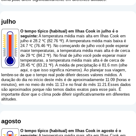
julho
O tempo típico (habitual) em Ilhas Cook in julho é o
seguinte:
A temperatura média mais alta em Ilhas Cook em
julho é 28.2 ℃ (82.76 ℉). A temperatura média mais baixa é
24.7 ℃ (76.46 ℉). No começando de julho você pode esperar
maior temperaturas, a temperatura média mais alta é de cerca
de 29 ℃ (84.2 ℉). No final de julho você pode esperar maior
temperaturas, a temperatura média mais alta é de cerca de
28.45 ℃ (83.21 ℉). A média de precipitação é 81.6 mm (
olhe
aqui, o que isso significa números
). Ao planejar sua viagem,
lembre-se de que o tempo real pode diferir desses valores médios. A
duração do dia no início deste mês é de aproximadamente 11:09 (horas e
minutos), em no meio do mês 11:13 e no final do mês 11:21.Esses dados
são aproximados porque não temos dados exatos para esse país. É
importante dizer que o clima pode diferir significativamente em diferentes
altitudes.
agosto
O tempo típico (habitual) em Ilhas Cook in agosto é o
seguinte:
A temperatura média mais alta em Ilhas Cook em