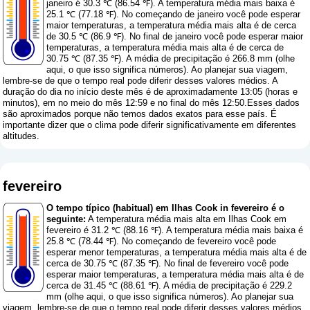
janeiro é 30.3 ℃ (86.54 ℉). A temperatura média mais baixa é
25.1 ℃ (77.18 ℉). No começando de janeiro você pode esperar
maior temperaturas, a temperatura média mais alta é de cerca
de 30.5 ℃ (86.9 ℉). No final de janeiro você pode esperar maior
temperaturas, a temperatura média mais alta é de cerca de
30.75 ℃ (87.35 ℉). A média de precipitação é 266.8 mm (
olhe
aqui, o que isso significa números
). Ao planejar sua viagem,
lembre-se de que o tempo real pode diferir desses valores médios. A
duração do dia no início deste mês é de aproximadamente 13:05 (horas e
minutos), em no meio do mês 12:59 e no final do mês 12:50.Esses dados
são aproximados porque não temos dados exatos para esse país. É
importante dizer que o clima pode diferir significativamente em diferentes
altitudes.
fevereiro
O tempo típico (habitual) em Ilhas Cook in fevereiro é o
seguinte:
A temperatura média mais alta em Ilhas Cook em
fevereiro é 31.2 ℃ (88.16 ℉). A temperatura média mais baixa é
25.8 ℃ (78.44 ℉). No começando de fevereiro você pode
esperar menor temperaturas, a temperatura média mais alta é de
cerca de 30.75 ℃ (87.35 ℉). No final de fevereiro você pode
esperar maior temperaturas, a temperatura média mais alta é de
cerca de 31.45 ℃ (88.61 ℉). A média de precipitação é 229.2
mm (
olhe aqui, o que isso significa números
). Ao planejar sua
viagem, lembre-se de que o tempo real pode diferir desses valores médios.