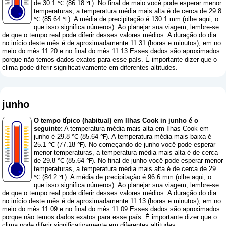
de 30.1 ℃ (86.18 ℉). No final de maio você pode esperar menor
temperaturas, a temperatura média mais alta é de cerca de 29.8
℃ (85.64 ℉). A média de precipitação é 130.1 mm (
olhe aqui, o
que isso significa números
). Ao planejar sua viagem, lembre-se
de que o tempo real pode diferir desses valores médios. A duração do dia
no início deste mês é de aproximadamente 11:31 (horas e minutos), em no
meio do mês 11:20 e no final do mês 11:13.Esses dados são aproximados
porque não temos dados exatos para esse país. É importante dizer que o
clima pode diferir significativamente em diferentes altitudes.
junho
O tempo típico (habitual) em Ilhas Cook in junho é o
seguinte:
A temperatura média mais alta em Ilhas Cook em
junho é 29.8 ℃ (85.64 ℉). A temperatura média mais baixa é
25.1 ℃ (77.18 ℉). No começando de junho você pode esperar
menor temperaturas, a temperatura média mais alta é de cerca
de 29.8 ℃ (85.64 ℉). No final de junho você pode esperar menor
temperaturas, a temperatura média mais alta é de cerca de 29
℃ (84.2 ℉). A média de precipitação é 96.6 mm (
olhe aqui, o
que isso significa números
). Ao planejar sua viagem, lembre-se
de que o tempo real pode diferir desses valores médios. A duração do dia
no início deste mês é de aproximadamente 11:13 (horas e minutos), em no
meio do mês 11:09 e no final do mês 11:09.Esses dados são aproximados
porque não temos dados exatos para esse país. É importante dizer que o
clima pode diferir significativamente em diferentes altitudes.