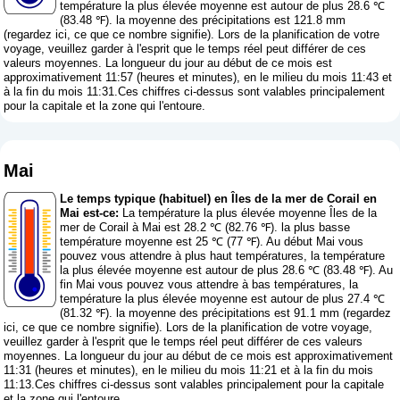
température la plus élevée moyenne est autour de plus 28.6 ℃
(83.48 ℉). la moyenne des précipitations est 121.8 mm
(
regardez ici, ce que ce nombre signifie
). Lors de la planification de votre
voyage, veuillez garder à l'esprit que le temps réel peut différer de ces
valeurs moyennes. La longueur du jour au début de ce mois est
approximativement 11:57 (heures et minutes), en le milieu du mois 11:43 et
à la fin du mois 11:31.Ces chiffres ci-dessus sont valables principalement
pour la capitale et la zone qui l'entoure.
Mai
Le temps typique (habituel) en Îles de la mer de Corail en
Mai est-ce:
La température la plus élevée moyenne Îles de la
mer de Corail à Mai est 28.2 ℃ (82.76 ℉). la plus basse
température moyenne est 25 ℃ (77 ℉). Au début Mai vous
pouvez vous attendre à plus haut températures, la température
la plus élevée moyenne est autour de plus 28.6 ℃ (83.48 ℉). Au
fin Mai vous pouvez vous attendre à bas températures, la
température la plus élevée moyenne est autour de plus 27.4 ℃
(81.32 ℉). la moyenne des précipitations est 91.1 mm (
regardez
ici, ce que ce nombre signifie
). Lors de la planification de votre voyage,
veuillez garder à l'esprit que le temps réel peut différer de ces valeurs
moyennes. La longueur du jour au début de ce mois est approximativement
11:31 (heures et minutes), en le milieu du mois 11:21 et à la fin du mois
11:13.Ces chiffres ci-dessus sont valables principalement pour la capitale
et la zone qui l'entoure.