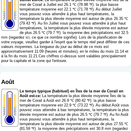
mer de Corail à Juillet est 26.1 ℃ (78.98 ℉). la plus basse
température moyenne est 22.1 ℃ (71.78 ℉). Au début Juillet
vous pouvez vous attendre à plus haut températures, la
température la plus élevée moyenne est autour de plus 26.35 ℃
(79.43 ℉). Au fin Juillet vous pouvez vous attendre à plus haut
températures, la température la plus élevée moyenne est autour
de plus 26.5 ℃ (79.7 ℉). la moyenne des précipitations est 32.5
mm (
regardez ici, ce que ce nombre signifie
). Lors de la planification de
votre voyage, veuillez garder à l'esprit que le temps réel peut différer de ces
valeurs moyennes. La longueur du jour au début de ce mois est
approximativement 11:09 (heures et minutes), en le milieu du mois 11:14 et
à la fin du mois 11:21.Ces chiffres ci-dessus sont valables principalement
pour la capitale et la zone qui l'entoure.
Août
Le temps typique (habituel) en Îles de la mer de Corail en
Août est-ce:
La température la plus élevée moyenne Îles de la
mer de Corail à Août est 26.9 ℃ (80.42 ℉). la plus basse
température moyenne est 22.9 ℃ (73.22 ℉). Au début Août vous
pouvez vous attendre à bas températures, la température la plus
élevée moyenne est autour de plus 26.5 ℃ (79.7 ℉). Au fin Août
vous pouvez vous attendre à plus haut températures, la
température la plus élevée moyenne est autour de plus 27.55 ℃
(81.59 ℉). la moyenne des précipitations est 30.8 mm (
regardez