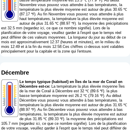
basse température moyenne est 25.5 ℃ (77.9 ℉). Au début
Novembre vous pouvez vous attendre à bas températures, la
température la plus élevée moyenne est autour de plus 30.65 ℃
(87.17 ℉). Au fin Novembre vous pouvez vous attendre à plus
haut températures, la température la plus élevée moyenne est
autour de plus 31.65 ℃ (88.97 ℉). la moyenne des précipitations
est 32.5 mm (
regardez ici, ce que ce nombre signifie
). Lors de la
planification de votre voyage, veuillez garder à l'esprit que le temps réel
peut différer de ces valeurs moyennes. La longueur du jour au début de ce
mois est approximativement 12:37 (heures et minutes), en le milieu du
mois 12:49 et à la fin du mois 12:58.Ces chiffres ci-dessus sont valables
principalement pour la capitale et la zone qui l'entoure.
Décembre
Le temps typique (habituel) en Îles de la mer de Corail en
Décembre est-ce:
La température la plus élevée moyenne Îles
de la mer de Corail à Décembre est 32 ℃ (89.6 ℉). la plus
basse température moyenne est 26.2 ℃ (79.16 ℉). Au début
Décembre vous pouvez vous attendre à bas températures, la
température la plus élevée moyenne est autour de plus 31.65 ℃
(88.97 ℉). Au fin Décembre vous pouvez vous attendre à bas
températures, la température la plus élevée moyenne est autour
de plus 31.85 ℃ (89.33 ℉). la moyenne des précipitations est
105.7 mm (
regardez ici, ce que ce nombre signifie
). Lors de la planification
de votre voyage, veuillez garder à l'esprit que le temps réel peut différer de