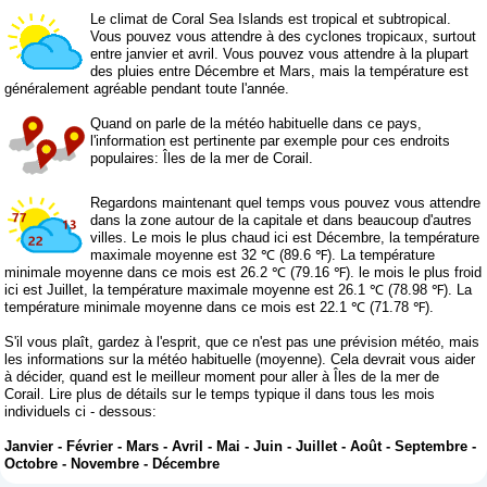
Le climat de Coral Sea Islands est tropical et subtropical.
Vous pouvez vous attendre à des cyclones tropicaux, surtout
entre janvier et avril. Vous pouvez vous attendre à la plupart
des pluies entre Décembre et Mars, mais la température est
généralement agréable pendant toute l'année.
Quand on parle de la météo habituelle dans ce pays,
l'information est pertinente par exemple pour ces endroits
populaires: Îles de la mer de Corail.
Regardons maintenant quel temps vous pouvez vous attendre
dans la zone autour de la capitale et dans beaucoup d'autres
villes. Le mois le plus chaud ici est Décembre, la température
maximale moyenne est 32 ℃ (89.6 ℉). La température
minimale moyenne dans ce mois est 26.2 ℃ (79.16 ℉). le mois le plus froid
ici est Juillet, la température maximale moyenne est 26.1 ℃ (78.98 ℉). La
température minimale moyenne dans ce mois est 22.1 ℃ (71.78 ℉).
S'il vous plaît, gardez à l'esprit, que ce n'est pas une prévision météo, mais
les informations sur la météo habituelle (moyenne). Cela devrait vous aider
à décider, quand est le meilleur moment pour aller à Îles de la mer de
Corail. Lire plus de détails sur le temps typique il dans tous les mois
individuels ci - dessous:
Janvier
-
Février
-
Mars
-
Avril
-
Mai
-
Juin
-
Juillet
-
Août
-
Septembre
-
Octobre
-
Novembre
-
Décembre