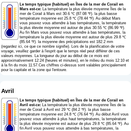
Le temps typique (habituel) en Îles de la mer de Corail en
Mars est-ce:
La température la plus élevée moyenne Îles de la
mer de Corail à Mars est 30.6 ℃ (87.08 ℉). la plus basse
température moyenne est 25.8 ℃ (78.44 ℉). Au début Mars
vous pouvez vous attendre à bas températures, la température
la plus élevée moyenne est autour de plus 30.55 ℃ (86.99 ℉).
Au fin Mars vous pouvez vous attendre à bas températures, la
température la plus élevée moyenne est autour de plus 29.8 ℃
(85.64 ℉). la moyenne des précipitations est 182.2 mm
(
regardez ici, ce que ce nombre signifie
). Lors de la planification de votre
voyage, veuillez garder à l'esprit que le temps réel peut différer de ces
valeurs moyennes. La longueur du jour au début de ce mois est
approximativement 12:24 (heures et minutes), en le milieu du mois 12:10 et
à la fin du mois 11:57.Ces chiffres ci-dessus sont valables principalement
pour la capitale et la zone qui l'entoure.
Avril
Le temps typique (habituel) en Îles de la mer de Corail en
Avril est-ce:
La température la plus élevée moyenne Îles de la
mer de Corail à Avril est 29 ℃ (84.2 ℉). la plus basse
température moyenne est 24.8 ℃ (76.64 ℉). Au début Avril vous
pouvez vous attendre à plus haut températures, la température
la plus élevée moyenne est autour de plus 29.8 ℃ (85.64 ℉). Au
fin Avril vous pouvez vous attendre à bas températures, la