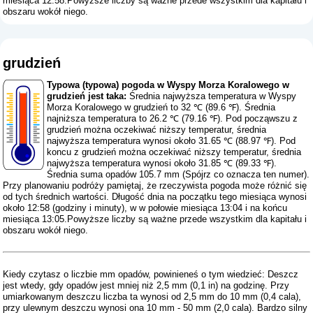
miesiąca 12:58.Powyższe liczby są ważne przede wszystkim dla kapitału i
obszaru wokół niego.
grudzień
Typowa (typowa) pogoda w Wyspy Morza Koralowego w
grudzień jest taka:
Średnia najwyższa temperatura w Wyspy
Morza Koralowego w grudzień to 32 ℃ (89.6 ℉). Średnia
najniższa temperatura to 26.2 ℃ (79.16 ℉). Pod począwszu z
grudzień można oczekiwać niższy temperatur, średnia
najwyższa temperatura wynosi około 31.65 ℃ (88.97 ℉). Pod
koncu z grudzień można oczekiwać niższy temperatur, średnia
najwyższa temperatura wynosi około 31.85 ℃ (89.33 ℉).
Średnia suma opadów 105.7 mm (
Spójrz co oznacza ten numer
).
Przy planowaniu podróży pamiętaj, że rzeczywista pogoda może różnić się
od tych średnich wartości. Długość dnia na początku tego miesiąca wynosi
około 12:58 (godziny i minuty), w w połowie miesiąca 13:04 i na końcu
miesiąca 13:05.Powyższe liczby są ważne przede wszystkim dla kapitału i
obszaru wokół niego.
Kiedy czytasz o liczbie mm opadów, powinieneś o tym wiedzieć: Deszcz
jest wtedy, gdy opadów jest mniej niż 2,5 mm (0,1 in) na godzinę. Przy
umiarkowanym deszczu liczba ta wynosi od 2,5 mm do 10 mm (0,4 cala),
przy ulewnym deszczu wynosi ona 10 mm - 50 mm (2,0 cala). Bardzo silny