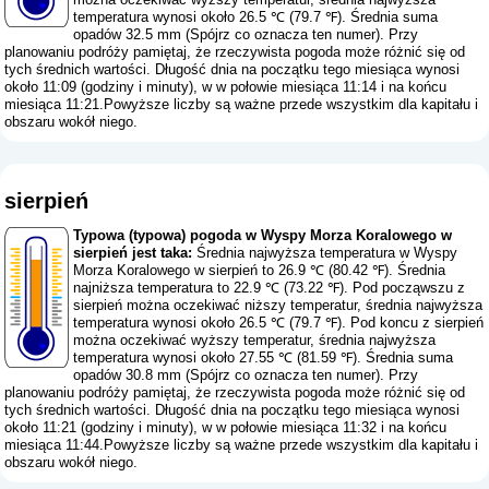
temperatura wynosi około 26.5 ℃ (79.7 ℉). Średnia suma
opadów 32.5 mm (
Spójrz co oznacza ten numer
). Przy
planowaniu podróży pamiętaj, że rzeczywista pogoda może różnić się od
tych średnich wartości. Długość dnia na początku tego miesiąca wynosi
około 11:09 (godziny i minuty), w w połowie miesiąca 11:14 i na końcu
miesiąca 11:21.Powyższe liczby są ważne przede wszystkim dla kapitału i
obszaru wokół niego.
sierpień
Typowa (typowa) pogoda w Wyspy Morza Koralowego w
sierpień jest taka:
Średnia najwyższa temperatura w Wyspy
Morza Koralowego w sierpień to 26.9 ℃ (80.42 ℉). Średnia
najniższa temperatura to 22.9 ℃ (73.22 ℉). Pod począwszu z
sierpień można oczekiwać niższy temperatur, średnia najwyższa
temperatura wynosi około 26.5 ℃ (79.7 ℉). Pod koncu z sierpień
można oczekiwać wyższy temperatur, średnia najwyższa
temperatura wynosi około 27.55 ℃ (81.59 ℉). Średnia suma
opadów 30.8 mm (
Spójrz co oznacza ten numer
). Przy
planowaniu podróży pamiętaj, że rzeczywista pogoda może różnić się od
tych średnich wartości. Długość dnia na początku tego miesiąca wynosi
około 11:21 (godziny i minuty), w w połowie miesiąca 11:32 i na końcu
miesiąca 11:44.Powyższe liczby są ważne przede wszystkim dla kapitału i
obszaru wokół niego.