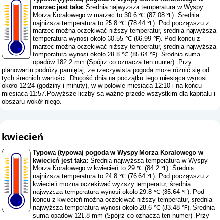
marzec jest taka:
Średnia najwyższa temperatura w Wyspy
Morza Koralowego w marzec to 30.6 ℃ (87.08 ℉). Średnia
najniższa temperatura to 25.8 ℃ (78.44 ℉). Pod począwszu z
marzec można oczekiwać niższy temperatur, średnia najwyższa
temperatura wynosi około 30.55 ℃ (86.99 ℉). Pod koncu z
marzec można oczekiwać niższy temperatur, średnia najwyższa
temperatura wynosi około 29.8 ℃ (85.64 ℉). Średnia suma
opadów 182.2 mm (
Spójrz co oznacza ten numer
). Przy
planowaniu podróży pamiętaj, że rzeczywista pogoda może różnić się od
tych średnich wartości. Długość dnia na początku tego miesiąca wynosi
około 12:24 (godziny i minuty), w w połowie miesiąca 12:10 i na końcu
miesiąca 11:57.Powyższe liczby są ważne przede wszystkim dla kapitału i
obszaru wokół niego.
kwiecień
Typowa (typowa) pogoda w Wyspy Morza Koralowego w
kwiecień jest taka:
Średnia najwyższa temperatura w Wyspy
Morza Koralowego w kwiecień to 29 ℃ (84.2 ℉). Średnia
najniższa temperatura to 24.8 ℃ (76.64 ℉). Pod począwszu z
kwiecień można oczekiwać wyższy temperatur, średnia
najwyższa temperatura wynosi około 29.8 ℃ (85.64 ℉). Pod
koncu z kwiecień można oczekiwać niższy temperatur, średnia
najwyższa temperatura wynosi około 28.6 ℃ (83.48 ℉). Średnia
suma opadów 121.8 mm (
Spójrz co oznacza ten numer
). Przy