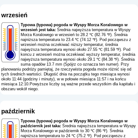
wrzesień
Typowa (typowa) pogoda w Wyspy Morza Koralowego w
wrzesień jest taka:
Średnia najwyższa temperatura w Wyspy
Morza Koralowego w wrzesień to 28.2 ℃ (82.76 ℉). Średnia
najniższa temperatura to 23.4 ℃ (74.12 ℉). Pod począwszu z
wrzesień można oczekiwać niższy temperatur, średnia
najwyższa temperatura wynosi około 27.55 ℃ (81.59 ℉). Pod
koncu z wrzesień można oczekiwać wyższy temperatur, średnia
najwyższa temperatura wynosi około 29.1 ℃ (84.38 ℉). Średnia
suma opadów 13.7 mm (
Spójrz co oznacza ten numer
). Przy
planowaniu podróży pamiętaj, że rzeczywista pogoda może różnić się od
tych średnich wartości. Długość dnia na początku tego miesiąca wynosi
około 11:44 (godziny i minuty), w w połowie miesiąca 11:57 i na końcu
miesiąca 12:10.Powyższe liczby są ważne przede wszystkim dla kapitału i
obszaru wokół niego.
październik
Typowa (typowa) pogoda w Wyspy Morza Koralowego w
październik jest taka:
Średnia najwyższa temperatura w Wyspy
Morza Koralowego w październik to 30 ℃ (86 ℉). Średnia
najniższa temperatura to 24 ℃ (75.2 ℉). Pod począwszu z