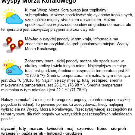
Wyspy Morza Koralowego
Klimat Wysp Morza Koralowego jest tropikalny i
subtropikalny. Możesz spodziewać się cyklonów tropikalnych,
szczególnie między styczniem a kwietniem. Można
spodziewać się większości opadów od grudnia do marca, ale
temperatura jest zazwyczaj przyjemna przez cały rok.
Mówiąc o zwykłej pogody w tym kraju, informacja ma
znaczenie na przykład dla tych popularnych miejsc: Wyspy
Morza Koralowego.
Zobaczmy teraz, jakiej pogody można się spodziewać w
okolicy stolicy i wielu innych miast. Najcieplejszy miesiąc
tutaj jest grudzień, średnia maksymalna temperatura jest 32
℃ (89.6 ℉). Średnia temperatura minimalna w tym miesiącu
jest 26.2 ℃ (79.16 ℉). Najzimniejszy miesiąc tutaj jest lipiec, średnia
maksymalna temperatura jest 26.1 ℃ (78.98 ℉). Średnia temperatura
minimalna w tym miesiącu jest 22.1 ℃ (71.78 ℉).
Należy pamiętać, że nie jest to prognoza pogody, ale informacja o zwykłej
pogodzie (średnia). To powinno pomóc Ci zdecydować, kiedy najlepiej
wybrać się na Wyspy Morza Koralowego. Przeczytaj więcej szczegółów na
temat typowej dla nich pogody we wszystkich poszczególnych miesiącach
poniżej:
styczeń
-
luty
-
marzec
-
kwiecień
-
maj
-
czerwiec
-
lipiec
-
sierpień
-
wrzesień
-
październik
-
listopad
-
grudzień