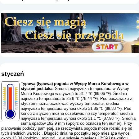
styczeń
Typowa (typowa) pogoda w Wyspy Morza Koralowego w
styczeń jest taka:
Średnia najwyższa temperatura w Wyspy
Morza Koralowego w styczeń to 31.7 ℃ (89.06 ℉). Średnia
najniższa temperatura to 25.8 ℃ (78.44 ℉). Pod począwszu z
styczeń można oczekiwać wyższy temperatur, średnia
najwyższa temperatura wynosi około 31.85 ℃ (89.33 ℉). Pod
koncu z styczeń można oczekiwać niższy temperatur, średnia
najwyższa temperatura wynosi około 31.1 ℃ (87.98 ℉). Średnia
suma opadów 192.9 mm (
Spójrz co oznacza ten numer
). Przy
planowaniu podróży pamiętaj, że rzeczywista pogoda może różnić się od
tych średnich wartości. Długość dnia na początku tego miesiąca wynosi
około 13:04 (godziny i minuty), w w połowie miesiąca 12:59 i na końcu