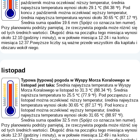
październik można oczekiwać niższy temperatur, średnia
najwyższa temperatura wynosi około 29.1 ℃ (84.38 ℉). Pod
koncu z październik można oczekiwać wyższy temperatur,
średnia najwyższa temperatura wynosi około 30.65 ℃ (87.17 ℉).
Średnia suma opadów 19.6 mm (
Spójrz co oznacza ten numer
).
Przy planowaniu podróży pamiętaj, że rzeczywista pogoda może różnić się
od tych średnich wartości. Długość dnia na początku tego miesiąca wynosi
około 12:10 (godziny i minuty), w w połowie miesiąca 12:24 i na końcu
miesiąca 12:37.Powyższe liczby są ważne przede wszystkim dla kapitału i
obszaru wokół niego.
listopad
Typowa (typowa) pogoda w Wyspy Morza Koralowego w
listopad jest taka:
Średnia najwyższa temperatura w Wyspy
Morza Koralowego w listopad to 31.3 ℃ (88.34 ℉). Średnia
najniższa temperatura to 25.5 ℃ (77.9 ℉). Pod począwszu z
listopad można oczekiwać niższy temperatur, średnia najwyższa
temperatura wynosi około 30.65 ℃ (87.17 ℉). Pod koncu z
listopad można oczekiwać wyższy temperatur, średnia
najwyższa temperatura wynosi około 31.65 ℃ (88.97 ℉).
Średnia suma opadów 32.5 mm (
Spójrz co oznacza ten numer
).
Przy planowaniu podróży pamiętaj, że rzeczywista pogoda może różnić się
od tych średnich wartości. Długość dnia na początku tego miesiąca wynosi
około 12:37 (godziny i minuty), w w połowie miesiąca 12:49 i na końcu