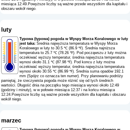
miesiąca 12:49.Powyższe liczby są ważne przede wszystkim dla kapitału i
obszaru wokół niego.
luty
Typowa (typowa) pogoda w Wyspy Morza Koralowego w luty
jest taka:
Średnia najwyższa temperatura w Wyspy Morza
Koralowego w luty to 30.5 ℃ (86.9 ℉). Średnia najniższa
temperatura to 25.7 ℃ (78.26 ℉). Pod począwszu z luty można
oczekiwać wyższy temperatur, średnia najwyższa temperatura
wynosi około 31.1 ℃ (87.98 ℉). Pod koncu z luty można
oczekiwać wyższy temperatur, średnia najwyższa temperatura
wynosi około 30.55 ℃ (86.99 ℉). Średnia suma opadów 192.1
mm (
Spójrz co oznacza ten numer
). Przy planowaniu podróży
pamiętaj, że rzeczywista pogoda może różnić się od tych średnich
wartości. Długość dnia na początku tego miesiąca wynosi około 12:49
(godziny i minuty), w w połowie miesiąca 12:37 i na końcu miesiąca
12:24.Powyższe liczby są ważne przede wszystkim dla kapitału i obszaru
wokół niego.
marzec
Typowa (typowa) pogoda w Wyspy Morza Koralowego w