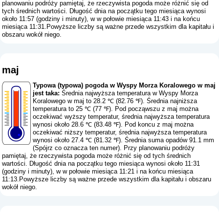
planowaniu podróży pamiętaj, że rzeczywista pogoda może różnić się od
tych średnich wartości. Długość dnia na początku tego miesiąca wynosi
około 11:57 (godziny i minuty), w w połowie miesiąca 11:43 i na końcu
miesiąca 11:31.Powyższe liczby są ważne przede wszystkim dla kapitału i
obszaru wokół niego.
maj
Typowa (typowa) pogoda w Wyspy Morza Koralowego w maj
jest taka:
Średnia najwyższa temperatura w Wyspy Morza
Koralowego w maj to 28.2 ℃ (82.76 ℉). Średnia najniższa
temperatura to 25 ℃ (77 ℉). Pod począwszu z maj można
oczekiwać wyższy temperatur, średnia najwyższa temperatura
wynosi około 28.6 ℃ (83.48 ℉). Pod koncu z maj można
oczekiwać niższy temperatur, średnia najwyższa temperatura
wynosi około 27.4 ℃ (81.32 ℉). Średnia suma opadów 91.1 mm
(
Spójrz co oznacza ten numer
). Przy planowaniu podróży
pamiętaj, że rzeczywista pogoda może różnić się od tych średnich
wartości. Długość dnia na początku tego miesiąca wynosi około 11:31
(godziny i minuty), w w połowie miesiąca 11:21 i na końcu miesiąca
11:13.Powyższe liczby są ważne przede wszystkim dla kapitału i obszaru
wokół niego.