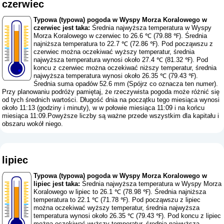
czerwiec
Typowa (typowa) pogoda w Wyspy Morza Koralowego w
czerwiec jest taka:
Średnia najwyższa temperatura w Wyspy
Morza Koralowego w czerwiec to 26.6 ℃ (79.88 ℉). Średnia
najniższa temperatura to 22.7 ℃ (72.86 ℉). Pod począwszu z
czerwiec można oczekiwać wyższy temperatur, średnia
najwyższa temperatura wynosi około 27.4 ℃ (81.32 ℉). Pod
koncu z czerwiec można oczekiwać niższy temperatur, średnia
najwyższa temperatura wynosi około 26.35 ℃ (79.43 ℉).
Średnia suma opadów 52.6 mm (
Spójrz co oznacza ten numer
).
Przy planowaniu podróży pamiętaj, że rzeczywista pogoda może różnić się
od tych średnich wartości. Długość dnia na początku tego miesiąca wynosi
około 11:13 (godziny i minuty), w w połowie miesiąca 11:09 i na końcu
miesiąca 11:09.Powyższe liczby są ważne przede wszystkim dla kapitału i
obszaru wokół niego.
lipiec
Typowa (typowa) pogoda w Wyspy Morza Koralowego w
lipiec jest taka:
Średnia najwyższa temperatura w Wyspy Morza
Koralowego w lipiec to 26.1 ℃ (78.98 ℉). Średnia najniższa
temperatura to 22.1 ℃ (71.78 ℉). Pod począwszu z lipiec
można oczekiwać wyższy temperatur, średnia najwyższa
temperatura wynosi około 26.35 ℃ (79.43 ℉). Pod koncu z lipiec
można oczekiwać wyższy temperatur, średnia najwyższa