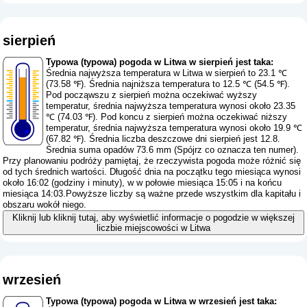
sierpień
Typowa (typowa) pogoda w Litwa w sierpień jest taka:
Średnia najwyższa temperatura w Litwa w sierpień to 23.1 ℃
(73.58 ℉). Średnia najniższa temperatura to 12.5 ℃ (54.5 ℉).
Pod począwszu z sierpień można oczekiwać wyższy
temperatur, średnia najwyższa temperatura wynosi około 23.35
℃ (74.03 ℉). Pod koncu z sierpień można oczekiwać niższy
temperatur, średnia najwyższa temperatura wynosi około 19.9 ℃
(67.82 ℉). Średnia liczba deszczowe dni sierpień jest 12.8.
Średnia suma opadów 73.6 mm (
Spójrz co oznacza ten numer
).
Przy planowaniu podróży pamiętaj, że rzeczywista pogoda może różnić się
od tych średnich wartości. Długość dnia na początku tego miesiąca wynosi
około 16:02 (godziny i minuty), w w połowie miesiąca 15:05 i na końcu
miesiąca 14:03.Powyższe liczby są ważne przede wszystkim dla kapitału i
obszaru wokół niego.
Kliknij lub kliknij tutaj, aby wyświetlić informacje o pogodzie w większej
liczbie miejscowości w Litwa
wrzesień
Typowa (typowa) pogoda w Litwa w wrzesień jest taka: