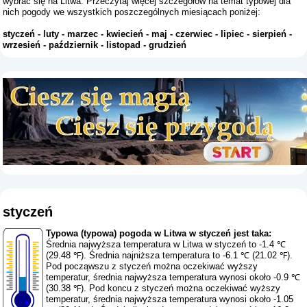
wybrać się na Litwa. Przeczytaj więcej szczegółów na temat typowej dla
nich pogody we wszystkich poszczególnych miesiącach poniżej:
styczeń
-
luty
-
marzec
-
kwiecień
-
maj
-
czerwiec
-
lipiec
-
sierpień
-
wrzesień
-
październik
-
listopad
-
grudzień
styczeń
Typowa (typowa) pogoda w Litwa w styczeń jest taka:
Średnia najwyższa temperatura w Litwa w styczeń to -1.4 ℃
(29.48 ℉). Średnia najniższa temperatura to -6.1 ℃ (21.02 ℉).
Pod począwszu z styczeń można oczekiwać wyższy
temperatur, średnia najwyższa temperatura wynosi około -0.9 ℃
(30.38 ℉). Pod koncu z styczeń można oczekiwać wyższy
temperatur, średnia najwyższa temperatura wynosi około -1.05