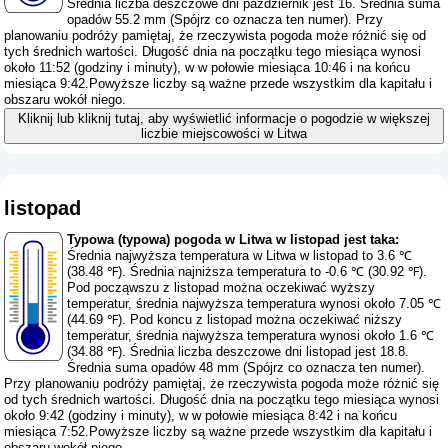
Średnia liczba deszczowe dni październik jest 16. Średnia suma
opadów 55.2 mm (
Spójrz co oznacza ten numer
). Przy
planowaniu podróży pamiętaj, że rzeczywista pogoda może różnić się od
tych średnich wartości. Długość dnia na początku tego miesiąca wynosi
około 11:52 (godziny i minuty), w w połowie miesiąca 10:46 i na końcu
miesiąca 9:42.Powyższe liczby są ważne przede wszystkim dla kapitału i
obszaru wokół niego.
Kliknij lub kliknij tutaj, aby wyświetlić informacje o pogodzie w większej
liczbie miejscowości w Litwa
listopad
Typowa (typowa) pogoda w Litwa w listopad jest taka:
Średnia najwyższa temperatura w Litwa w listopad to 3.6 ℃
(38.48 ℉). Średnia najniższa temperatura to -0.6 ℃ (30.92 ℉).
Pod począwszu z listopad można oczekiwać wyższy
temperatur, średnia najwyższa temperatura wynosi około 7.05 ℃
(44.69 ℉). Pod koncu z listopad można oczekiwać niższy
temperatur, średnia najwyższa temperatura wynosi około 1.6 ℃
(34.88 ℉). Średnia liczba deszczowe dni listopad jest 18.8.
Średnia suma opadów 48 mm (
Spójrz co oznacza ten numer
).
Przy planowaniu podróży pamiętaj, że rzeczywista pogoda może różnić się
od tych średnich wartości. Długość dnia na początku tego miesiąca wynosi
około 9:42 (godziny i minuty), w w połowie miesiąca 8:42 i na końcu
miesiąca 7:52.Powyższe liczby są ważne przede wszystkim dla kapitału i
obszaru wokół niego.