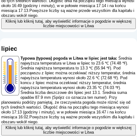
od tych średnich wartości. Długość dnia na początku tego miesiąca wynosi
około 16:49 (godziny i minuty), w w połowie miesiąca 17:14 i na końcu
miesiąca 17:13.Powyższe liczby są ważne przede wszystkim dla kapitału i
obszaru wokół niego.
Kliknij lub kliknij tutaj, aby wyświetlić informacje o pogodzie w większej
liczbie miejscowości w Litwa
lipiec
Typowa (typowa) pogoda w Litwa w lipiec jest taka:
Średnia
najwyższa temperatura w Litwa w lipiec to 23.6 ℃ (74.48 ℉).
Średnia najniższa temperatura to 13.3 ℃ (55.94 ℉). Pod
począwszu z lipiec można oczekiwać niższy temperatur, średnia
najwyższa temperatura wynosi około 22.6 ℃ (72.68 ℉). Pod
koncu z lipiec można oczekiwać niższy temperatur, średnia
najwyższa temperatura wynosi około 23.35 ℃ (74.03 ℉).
Średnia liczba deszczowe dni lipiec jest 13.1. Średnia suma
opadów 87.9 mm (
Spójrz co oznacza ten numer
). Przy
planowaniu podróży pamiętaj, że rzeczywista pogoda może różnić się od
tych średnich wartości. Długość dnia na początku tego miesiąca wynosi
około 17:13 (godziny i minuty), w w połowie miesiąca 16:47 i na końcu
miesiąca 16:02.Powyższe liczby są ważne przede wszystkim dla kapitału i
obszaru wokół niego.
Kliknij lub kliknij tutaj, aby wyświetlić informacje o pogodzie w większej
liczbie miejscowości w Litwa