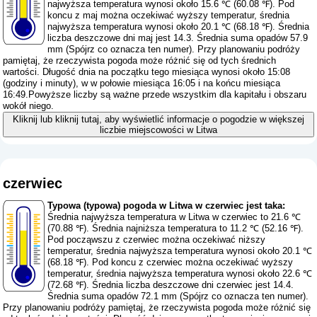
najwyższa temperatura wynosi około 15.6 ℃ (60.08 ℉). Pod
koncu z maj można oczekiwać wyższy temperatur, średnia
najwyższa temperatura wynosi około 20.1 ℃ (68.18 ℉). Średnia
liczba deszczowe dni maj jest 14.3. Średnia suma opadów 57.9
mm (
Spójrz co oznacza ten numer
). Przy planowaniu podróży
pamiętaj, że rzeczywista pogoda może różnić się od tych średnich
wartości. Długość dnia na początku tego miesiąca wynosi około 15:08
(godziny i minuty), w w połowie miesiąca 16:05 i na końcu miesiąca
16:49.Powyższe liczby są ważne przede wszystkim dla kapitału i obszaru
wokół niego.
Kliknij lub kliknij tutaj, aby wyświetlić informacje o pogodzie w większej
liczbie miejscowości w Litwa
czerwiec
Typowa (typowa) pogoda w Litwa w czerwiec jest taka:
Średnia najwyższa temperatura w Litwa w czerwiec to 21.6 ℃
(70.88 ℉). Średnia najniższa temperatura to 11.2 ℃ (52.16 ℉).
Pod począwszu z czerwiec można oczekiwać niższy
temperatur, średnia najwyższa temperatura wynosi około 20.1 ℃
(68.18 ℉). Pod koncu z czerwiec można oczekiwać wyższy
temperatur, średnia najwyższa temperatura wynosi około 22.6 ℃
(72.68 ℉). Średnia liczba deszczowe dni czerwiec jest 14.4.
Średnia suma opadów 72.1 mm (
Spójrz co oznacza ten numer
).
Przy planowaniu podróży pamiętaj, że rzeczywista pogoda może różnić się