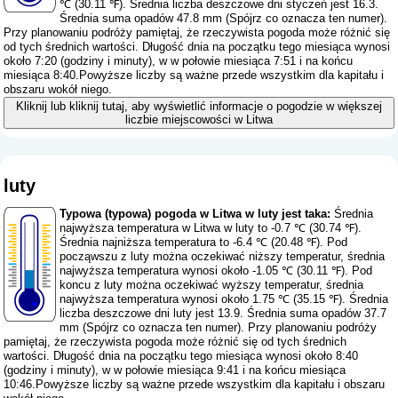
℃ (30.11 ℉). Średnia liczba deszczowe dni styczeń jest 16.3.
Średnia suma opadów 47.8 mm (
Spójrz co oznacza ten numer
).
Przy planowaniu podróży pamiętaj, że rzeczywista pogoda może różnić się
od tych średnich wartości. Długość dnia na początku tego miesiąca wynosi
około 7:20 (godziny i minuty), w w połowie miesiąca 7:51 i na końcu
miesiąca 8:40.Powyższe liczby są ważne przede wszystkim dla kapitału i
obszaru wokół niego.
Kliknij lub kliknij tutaj, aby wyświetlić informacje o pogodzie w większej
liczbie miejscowości w Litwa
luty
Typowa (typowa) pogoda w Litwa w luty jest taka:
Średnia
najwyższa temperatura w Litwa w luty to -0.7 ℃ (30.74 ℉).
Średnia najniższa temperatura to -6.4 ℃ (20.48 ℉). Pod
począwszu z luty można oczekiwać niższy temperatur, średnia
najwyższa temperatura wynosi około -1.05 ℃ (30.11 ℉). Pod
koncu z luty można oczekiwać wyższy temperatur, średnia
najwyższa temperatura wynosi około 1.75 ℃ (35.15 ℉). Średnia
liczba deszczowe dni luty jest 13.9. Średnia suma opadów 37.7
mm (
Spójrz co oznacza ten numer
). Przy planowaniu podróży
pamiętaj, że rzeczywista pogoda może różnić się od tych średnich
wartości. Długość dnia na początku tego miesiąca wynosi około 8:40
(godziny i minuty), w w połowie miesiąca 9:41 i na końcu miesiąca
10:46.Powyższe liczby są ważne przede wszystkim dla kapitału i obszaru