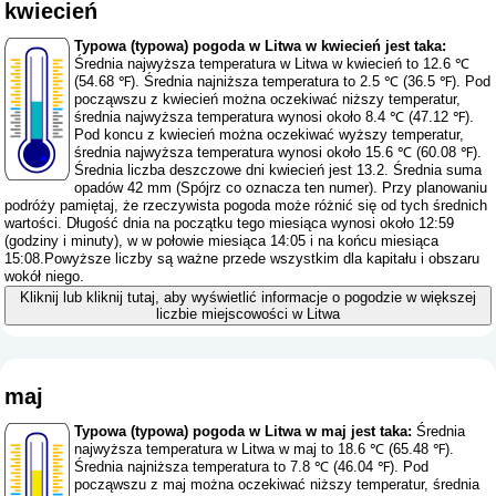
kwiecień
Typowa (typowa) pogoda w Litwa w kwiecień jest taka:
Średnia najwyższa temperatura w Litwa w kwiecień to 12.6 ℃
(54.68 ℉). Średnia najniższa temperatura to 2.5 ℃ (36.5 ℉). Pod
począwszu z kwiecień można oczekiwać niższy temperatur,
średnia najwyższa temperatura wynosi około 8.4 ℃ (47.12 ℉).
Pod koncu z kwiecień można oczekiwać wyższy temperatur,
średnia najwyższa temperatura wynosi około 15.6 ℃ (60.08 ℉).
Średnia liczba deszczowe dni kwiecień jest 13.2. Średnia suma
opadów 42 mm (
Spójrz co oznacza ten numer
). Przy planowaniu
podróży pamiętaj, że rzeczywista pogoda może różnić się od tych średnich
wartości. Długość dnia na początku tego miesiąca wynosi około 12:59
(godziny i minuty), w w połowie miesiąca 14:05 i na końcu miesiąca
15:08.Powyższe liczby są ważne przede wszystkim dla kapitału i obszaru
wokół niego.
Kliknij lub kliknij tutaj, aby wyświetlić informacje o pogodzie w większej
liczbie miejscowości w Litwa
maj
Typowa (typowa) pogoda w Litwa w maj jest taka:
Średnia
najwyższa temperatura w Litwa w maj to 18.6 ℃ (65.48 ℉).
Średnia najniższa temperatura to 7.8 ℃ (46.04 ℉). Pod
począwszu z maj można oczekiwać niższy temperatur, średnia