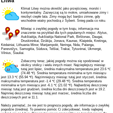
Litwa
Klimat Litwy można określić jako przejściowy, morski i
kontynentalny. Zazwyczaj są to mokre, umiarkowane zimy i
niezbyt ciepłe lata. Zimy mogą być bardzo zimne, gdy
wschodnie wiatry pochodzą z Syberii. Śnieg pada co roku.
Mówiąc o zwykłej pogody w tym kraju, informacja ma
znaczenie na przykład dla tych popularnych miejsc: Alytus,
Aukštaitija, Aukštaitija National Park, Birštonas, Daugai,
Druskininkai, Dzūkija, Jonava, Kaunas, Klaipėda, Kretinga,
Kėdainiai, Lithuania Minor, Marijampolė, Neringa, Nida, Palanga,
Panevėžys, Samogitia, Sūduva, Telšiai, Trakai, Tytuvėnai, Ukmergė,
Vilnius, Šiauliai.
Zobaczmy teraz, jakiej pogody można się spodziewać w
okolicy stolicy i wielu innych miast. Najcieplejszy miesiąc
tutaj jest lipiec, średnia maksymalna temperatura jest 23.6 ℃
(74.48 ℉). Średnia temperatura minimalna w tym miesiącu
jest 13.3 ℃ (55.94 ℉). Najzimniejszy miesiąc tutaj jest styczeń, średnia
maksymalna temperatura jest -1.4 ℃ (29.48 ℉). Średnia temperatura
minimalna w tym miesiącu jest -6.1 ℃ (21.02 ℉). Najbardziej deszczowy
miesiąc tutaj jest grudzień, średnia liczba dni deszczowych jest w 19.2.
Najmniej deszczowy miesiąc tutaj jest marzec, średnia liczba dni
deszczowych jest w 11.1.
Należy pamiętać, że nie jest to prognoza pogody, ale informacja o zwykłej
pogodzie (średnia). To powinno pomóc Ci zdecydować, kiedy najlepiej