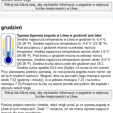
Kliknij lub kliknij tutaj, aby wyświetlić informacje o pogodzie w większej
liczbie miejscowości w Litwa
grudzień
Typowa (typowa) pogoda w Litwa w grudzień jest taka:
Średnia najwyższa temperatura w Litwa w grudzień to -0.4 ℃
(31.28 ℉). Średnia najniższa temperatura to -4.8 ℃ (23.36 ℉).
Pod począwszu z grudzień można oczekiwać wyższy
temperatur, średnia najwyższa temperatura wynosi około 1.6 ℃
(34.88 ℉). Pod koncu z grudzień można oczekiwać niższy
temperatur, średnia najwyższa temperatura wynosi około -0.9 ℃
(30.38 ℉). Średnia liczba deszczowe dni grudzień jest 19.2.
Średnia suma opadów 53.4 mm (
Spójrz co oznacza ten numer
).
Przy planowaniu podróży pamiętaj, że rzeczywista pogoda może różnić się
od tych średnich wartości. Długość dnia na początku tego miesiąca wynosi
około 7:52 (godziny i minuty), w w połowie miesiąca 7:21 i na końcu
miesiąca 7:15.Powyższe liczby są ważne przede wszystkim dla kapitału i
obszaru wokół niego.
Kliknij lub kliknij tutaj, aby wyświetlić informacje o pogodzie w większej
liczbie miejscowości w Litwa
Poniżej podano wartości średnie, abyś mógł uznać je za typową pogodę w
Litwa w tych miejscach. Znak "-" oznacza, że ​​nie mamy wystarczających
danych dla tego przedmiotu.