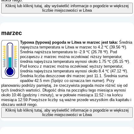
wokół niego.
Kliknij lub kliknij tutaj, aby wyświetlić informacje o pogodzie w większej
liczbie miejscowości w Litwa
marzec
Typowa (typowa) pogoda w Litwa w marzec jest taka:
Średnia
najwyższa temperatura w Litwa w marzec to 4.2 ℃ (39.56 ℉).
Średnia najniższa temperatura to -2.9 ℃ (26.78 ℉). Pod
począwszu z marzec można oczekiwać niższy temperatur,
średnia najwyższa temperatura wynosi około 1.75 ℃ (35.15 ℉).
Pod koncu z marzec można oczekiwać wyższy temperatur,
średnia najwyższa temperatura wynosi około 8.4 ℃ (47.12 ℉).
Średnia liczba deszczowe dni marzec jest 11.1. Średnia suma
opadów 42.5 mm (
Spójrz co oznacza ten numer
). Przy
planowaniu podróży pamiętaj, że rzeczywista pogoda może różnić się od
tych średnich wartości. Długość dnia na początku tego miesiąca wynosi
około 10:46 (godziny i minuty), w w połowie miesiąca 11:52 i na końcu
miesiąca 12:59.Powyższe liczby są ważne przede wszystkim dla kapitału i
obszaru wokół niego.
Kliknij lub kliknij tutaj, aby wyświetlić informacje o pogodzie w większej
liczbie miejscowości w Litwa