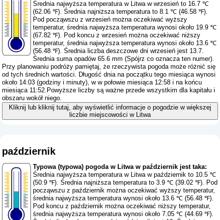
Średnia najwyższa temperatura w Litwa w wrzesień to 16.7 ℃
(62.06 ℉). Średnia najniższa temperatura to 8.1 ℃ (46.58 ℉).
Pod począwszu z wrzesień można oczekiwać wyższy
temperatur, średnia najwyższa temperatura wynosi około 19.9 ℃
(67.82 ℉). Pod koncu z wrzesień można oczekiwać niższy
temperatur, średnia najwyższa temperatura wynosi około 13.6 ℃
(56.48 ℉). Średnia liczba deszczowe dni wrzesień jest 13.7.
Średnia suma opadów 65.6 mm (
Spójrz co oznacza ten numer
).
Przy planowaniu podróży pamiętaj, że rzeczywista pogoda może różnić się
od tych średnich wartości. Długość dnia na początku tego miesiąca wynosi
około 14:03 (godziny i minuty), w w połowie miesiąca 12:58 i na końcu
miesiąca 11:52.Powyższe liczby są ważne przede wszystkim dla kapitału i
obszaru wokół niego.
Kliknij lub kliknij tutaj, aby wyświetlić informacje o pogodzie w większej
liczbie miejscowości w Litwa
październik
Typowa (typowa) pogoda w Litwa w październik jest taka:
Średnia najwyższa temperatura w Litwa w październik to 10.5 ℃
(50.9 ℉). Średnia najniższa temperatura to 3.9 ℃ (39.02 ℉). Pod
począwszu z październik można oczekiwać wyższy temperatur,
średnia najwyższa temperatura wynosi około 13.6 ℃ (56.48 ℉).
Pod koncu z październik można oczekiwać niższy temperatur,
średnia najwyższa temperatura wynosi około 7.05 ℃ (44.69 ℉).