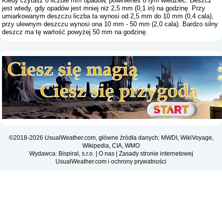
Kiedy czytasz o liczbie mm opadów, powinieneś o tym wiedzieć: Deszcz
jest wtedy, gdy opadów jest mniej niż 2,5 mm (0,1 in) na godzinę. Przy
umiarkowanym deszczu liczba ta wynosi od 2,5 mm do 10 mm (0,4 cala),
przy ulewnym deszczu wynosi ona 10 mm - 50 mm (2,0 cala). Bardzo silny
deszcz ma tę wartość powyżej 50 mm na godzinę.
©2018-2026 UsualWeather.com, główne źródła danych: MWDI, WikiVoyage,
Wikipedia, CIA, WMO
Wydawca: Bispiral, s.r.o. |
O nas
|
Zasady stronie internetowej
UsualWeather.com i ochrony prywatności