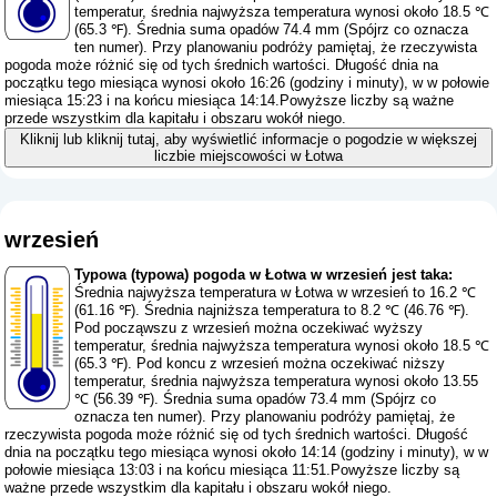
temperatur, średnia najwyższa temperatura wynosi około 18.5 ℃
(65.3 ℉). Średnia suma opadów 74.4 mm (
Spójrz co oznacza
ten numer
). Przy planowaniu podróży pamiętaj, że rzeczywista
pogoda może różnić się od tych średnich wartości. Długość dnia na
początku tego miesiąca wynosi około 16:26 (godziny i minuty), w w połowie
miesiąca 15:23 i na końcu miesiąca 14:14.Powyższe liczby są ważne
przede wszystkim dla kapitału i obszaru wokół niego.
Kliknij lub kliknij tutaj, aby wyświetlić informacje o pogodzie w większej
liczbie miejscowości w Łotwa
wrzesień
Typowa (typowa) pogoda w Łotwa w wrzesień jest taka:
Średnia najwyższa temperatura w Łotwa w wrzesień to 16.2 ℃
(61.16 ℉). Średnia najniższa temperatura to 8.2 ℃ (46.76 ℉).
Pod począwszu z wrzesień można oczekiwać wyższy
temperatur, średnia najwyższa temperatura wynosi około 18.5 ℃
(65.3 ℉). Pod koncu z wrzesień można oczekiwać niższy
temperatur, średnia najwyższa temperatura wynosi około 13.55
℃ (56.39 ℉). Średnia suma opadów 73.4 mm (
Spójrz co
oznacza ten numer
). Przy planowaniu podróży pamiętaj, że
rzeczywista pogoda może różnić się od tych średnich wartości. Długość
dnia na początku tego miesiąca wynosi około 14:14 (godziny i minuty), w w
połowie miesiąca 13:03 i na końcu miesiąca 11:51.Powyższe liczby są
ważne przede wszystkim dla kapitału i obszaru wokół niego.