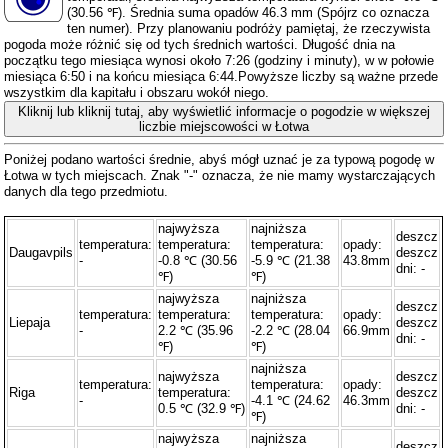
(30.56 ℉). Średnia suma opadów 46.3 mm (
Spójrz co oznacza
ten numer
). Przy planowaniu podróży pamiętaj, że rzeczywista
pogoda może różnić się od tych średnich wartości. Długość dnia na
początku tego miesiąca wynosi około 7:26 (godziny i minuty), w w połowie
miesiąca 6:50 i na końcu miesiąca 6:44.Powyższe liczby są ważne przede
wszystkim dla kapitału i obszaru wokół niego.
Kliknij lub kliknij tutaj, aby wyświetlić informacje o pogodzie w większej
liczbie miejscowości w Łotwa
Poniżej podano wartości średnie, abyś mógł uznać je za typową pogodę w
Łotwa w tych miejscach. Znak "-" oznacza, że ​​nie mamy wystarczających
danych dla tego przedmiotu.
najwyższa
najniższa
deszcz
temperatura:
temperatura:
temperatura:
opady:
Daugavpils
deszcz
-
-0.8 ℃ (30.56
-5.9 ℃ (21.38
43.8mm
dni: -
℉)
℉)
najwyższa
najniższa
deszcz
temperatura:
temperatura:
temperatura:
opady:
Liepaja
deszcz
-
2.2 ℃ (35.96
-2.2 ℃ (28.04
66.9mm
dni: -
℉)
℉)
najniższa
najwyższa
deszcz
temperatura:
temperatura:
opady:
Riga
temperatura:
deszcz
-
-4.1 ℃ (24.62
46.3mm
0.5 ℃ (32.9 ℉)
dni: -
℉)
najwyższa
najniższa
deszcz