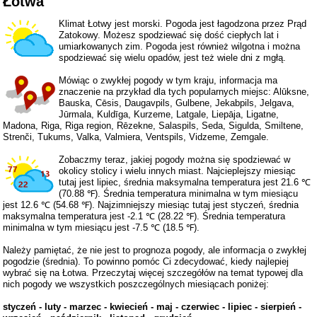
Łotwa
Klimat Łotwy jest morski. Pogoda jest łagodzona przez Prąd
Zatokowy. Możesz spodziewać się dość ciepłych lat i
umiarkowanych zim. Pogoda jest również wilgotna i można
spodziewać się wielu opadów, jest też wiele dni z mgłą.
Mówiąc o zwykłej pogody w tym kraju, informacja ma
znaczenie na przykład dla tych popularnych miejsc: Alūksne,
Bauska, Cēsis, Daugavpils, Gulbene, Jekabpils, Jelgava,
Jūrmala, Kuldīga, Kurzeme, Latgale, Liepāja, Ligatne,
Madona, Riga, Riga region, Rēzekne, Salaspils, Seda, Sigulda, Smiltene,
Strenči, Tukums, Valka, Valmiera, Ventspils, Vidzeme, Zemgale.
Zobaczmy teraz, jakiej pogody można się spodziewać w
okolicy stolicy i wielu innych miast. Najcieplejszy miesiąc
tutaj jest lipiec, średnia maksymalna temperatura jest 21.6 ℃
(70.88 ℉). Średnia temperatura minimalna w tym miesiącu
jest 12.6 ℃ (54.68 ℉). Najzimniejszy miesiąc tutaj jest styczeń, średnia
maksymalna temperatura jest -2.1 ℃ (28.22 ℉). Średnia temperatura
minimalna w tym miesiącu jest -7.5 ℃ (18.5 ℉).
Należy pamiętać, że nie jest to prognoza pogody, ale informacja o zwykłej
pogodzie (średnia). To powinno pomóc Ci zdecydować, kiedy najlepiej
wybrać się na Łotwa. Przeczytaj więcej szczegółów na temat typowej dla
nich pogody we wszystkich poszczególnych miesiącach poniżej:
styczeń
-
luty
-
marzec
-
kwiecień
-
maj
-
czerwiec
-
lipiec
-
sierpień
-