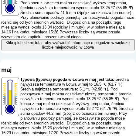
Pod koncu z kwiecień można oczekiwać wyższy temperatur,
średnia najwyższa temperatura wynosi około 13.25 ℃ (55.85 ℉).
Średnia suma opadów 41.5 mm (
Spójrz co oznacza ten numer
).
Przy planowaniu podróży pamiętaj, że rzeczywista pogoda może
różnić się od tych średnich wartości. Długość dnia na początku tego
miesiąca wynosi około 13:04 (godziny i minuty), w w połowie miesiąca
14:16 i na końcu miesiąca 15:26.Powyższe liczby są ważne przede
wszystkim dla kapitału i obszaru wokół niego.
Kliknij lub kliknij tutaj, aby wyświetlić informacje o pogodzie w większej
liczbie miejscowości w Łotwa
maj
Typowa (typowa) pogoda w Łotwa w maj jest taka:
Średnia
najwyższa temperatura w Łotwa w maj to 16.5 ℃ (61.7 ℉).
Średnia najniższa temperatura to 6.1 ℃ (42.98 ℉). Pod
począwszu z maj można oczekiwać niższy temperatur, średnia
najwyższa temperatura wynosi około 13.25 ℃ (55.85 ℉). Pod
koncu z maj można oczekiwać wyższy temperatur, średnia
najwyższa temperatura wynosi około 18.2 ℃ (64.76 ℉). Średnia
suma opadów 44.2 mm (
Spójrz co oznacza ten numer
). Przy
planowaniu podróży pamiętaj, że rzeczywista pogoda może
różnić się od tych średnich wartości. Długość dnia na początku tego
miesiąca wynosi około 15:26 (godziny i minuty), w w połowie miesiąca
16:29 i na końcu miesiąca 17:20.Powyższe liczby są ważne przede