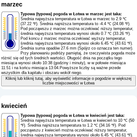
marzec
Typowa (typowa) pogoda w Łotwa w marzec jest taka:
Średnia najwyższa temperatura w Łotwa w marzec to 2.9 ℃
(37.22 ℉). Średnia najniższa temperatura to -4.4 ℃ (24.08 ℉).
Pod począwszu z marzec można oczekiwać niższy temperatur,
średnia najwyższa temperatura wynosi około 0.7 ℃ (33.26 ℉).
Pod koncu z marzec można oczekiwać wyższy temperatur,
średnia najwyższa temperatura wynosi około 6.45 ℃ (43.61 ℉).
Średnia suma opadów 27.6 mm (
Spójrz co oznacza ten numer
).
Przy planowaniu podróży pamiętaj, że rzeczywista pogoda może
różnić się od tych średnich wartości. Długość dnia na początku tego
miesiąca wynosi około 10:38 (godziny i minuty), w w połowie miesiąca
11:51 i na końcu miesiąca 13:04.Powyższe liczby są ważne przede
wszystkim dla kapitału i obszaru wokół niego.
Kliknij lub kliknij tutaj, aby wyświetlić informacje o pogodzie w większej
liczbie miejscowości w Łotwa
kwiecień
Typowa (typowa) pogoda w Łotwa w kwiecień jest taka:
Średnia najwyższa temperatura w Łotwa w kwiecień to 10 ℃ (50
℉). Średnia najniższa temperatura to 1.2 ℃ (34.16 ℉). Pod
począwszu z kwiecień można oczekiwać niższy temperatur,
średnia najwyższa temperatura wynosi około 6.45 ℃ (43.61 ℉).