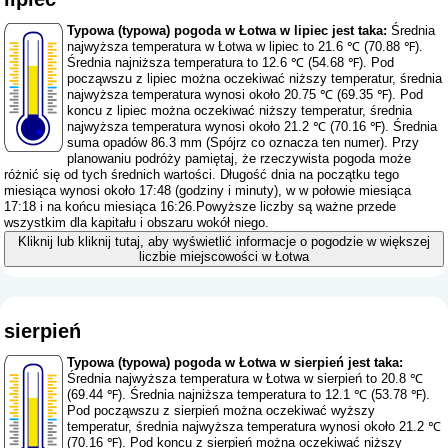
Typowa (typowa) pogoda w Łotwa w lipiec jest taka:
Średnia
najwyższa temperatura w Łotwa w lipiec to 21.6 ℃ (70.88 ℉).
Średnia najniższa temperatura to 12.6 ℃ (54.68 ℉). Pod
począwszu z lipiec można oczekiwać niższy temperatur, średnia
najwyższa temperatura wynosi około 20.75 ℃ (69.35 ℉). Pod
koncu z lipiec można oczekiwać niższy temperatur, średnia
najwyższa temperatura wynosi około 21.2 ℃ (70.16 ℉). Średnia
suma opadów 86.3 mm (
Spójrz co oznacza ten numer
). Przy
planowaniu podróży pamiętaj, że rzeczywista pogoda może
różnić się od tych średnich wartości. Długość dnia na początku tego
miesiąca wynosi około 17:48 (godziny i minuty), w w połowie miesiąca
17:18 i na końcu miesiąca 16:26.Powyższe liczby są ważne przede
wszystkim dla kapitału i obszaru wokół niego.
Kliknij lub kliknij tutaj, aby wyświetlić informacje o pogodzie w większej
liczbie miejscowości w Łotwa
sierpień
Typowa (typowa) pogoda w Łotwa w sierpień jest taka:
Średnia najwyższa temperatura w Łotwa w sierpień to 20.8 ℃
(69.44 ℉). Średnia najniższa temperatura to 12.1 ℃ (53.78 ℉).
Pod począwszu z sierpień można oczekiwać wyższy
temperatur, średnia najwyższa temperatura wynosi około 21.2 ℃
(70.16 ℉). Pod koncu z sierpień można oczekiwać niższy