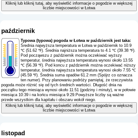
Kliknij lub kliknij tutaj, aby wyświetlić informacje o pogodzie w większej
liczbie miejscowości w Łotwa
październik
Typowa (typowa) pogoda w Łotwa w październik jest taka:
Średnia najwyższa temperatura w Łotwa w październik to 10.9
℃ (51.62 ℉). Średnia najniższa temperatura to 4.1 ℃ (39.38 ℉).
Pod począwszu z październik można oczekiwać wyższy
temperatur, średnia najwyższa temperatura wynosi około 13.55
℃ (56.39 ℉). Pod koncu z październik można oczekiwać niższy
temperatur, średnia najwyższa temperatura wynosi około 7.55 ℃
(45.59 ℉). Średnia suma opadów 61.2 mm (
Spójrz co oznacza
ten numer
). Przy planowaniu podróży pamiętaj, że rzeczywista
pogoda może różnić się od tych średnich wartości. Długość dnia na
początku tego miesiąca wynosi około 11:51 (godziny i minuty), w w połowie
miesiąca 10:39 i na końcu miesiąca 9:29.Powyższe liczby są ważne
przede wszystkim dla kapitału i obszaru wokół niego.
Kliknij lub kliknij tutaj, aby wyświetlić informacje o pogodzie w większej
liczbie miejscowości w Łotwa
listopad