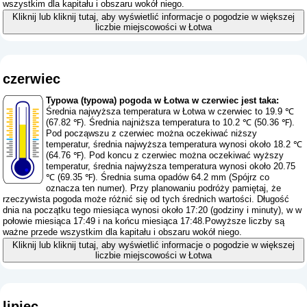
wszystkim dla kapitału i obszaru wokół niego.
Kliknij lub kliknij tutaj, aby wyświetlić informacje o pogodzie w większej
liczbie miejscowości w Łotwa
czerwiec
Typowa (typowa) pogoda w Łotwa w czerwiec jest taka:
Średnia najwyższa temperatura w Łotwa w czerwiec to 19.9 ℃
(67.82 ℉). Średnia najniższa temperatura to 10.2 ℃ (50.36 ℉).
Pod począwszu z czerwiec można oczekiwać niższy
temperatur, średnia najwyższa temperatura wynosi około 18.2 ℃
(64.76 ℉). Pod koncu z czerwiec można oczekiwać wyższy
temperatur, średnia najwyższa temperatura wynosi około 20.75
℃ (69.35 ℉). Średnia suma opadów 64.2 mm (
Spójrz co
oznacza ten numer
). Przy planowaniu podróży pamiętaj, że
rzeczywista pogoda może różnić się od tych średnich wartości. Długość
dnia na początku tego miesiąca wynosi około 17:20 (godziny i minuty), w w
połowie miesiąca 17:49 i na końcu miesiąca 17:48.Powyższe liczby są
ważne przede wszystkim dla kapitału i obszaru wokół niego.
Kliknij lub kliknij tutaj, aby wyświetlić informacje o pogodzie w większej
liczbie miejscowości w Łotwa
lipiec