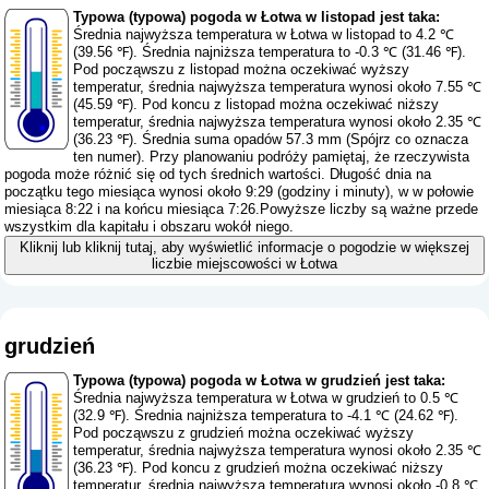
Typowa (typowa) pogoda w Łotwa w listopad jest taka:
Średnia najwyższa temperatura w Łotwa w listopad to 4.2 ℃
(39.56 ℉). Średnia najniższa temperatura to -0.3 ℃ (31.46 ℉).
Pod począwszu z listopad można oczekiwać wyższy
temperatur, średnia najwyższa temperatura wynosi około 7.55 ℃
(45.59 ℉). Pod koncu z listopad można oczekiwać niższy
temperatur, średnia najwyższa temperatura wynosi około 2.35 ℃
(36.23 ℉). Średnia suma opadów 57.3 mm (
Spójrz co oznacza
ten numer
). Przy planowaniu podróży pamiętaj, że rzeczywista
pogoda może różnić się od tych średnich wartości. Długość dnia na
początku tego miesiąca wynosi około 9:29 (godziny i minuty), w w połowie
miesiąca 8:22 i na końcu miesiąca 7:26.Powyższe liczby są ważne przede
wszystkim dla kapitału i obszaru wokół niego.
Kliknij lub kliknij tutaj, aby wyświetlić informacje o pogodzie w większej
liczbie miejscowości w Łotwa
grudzień
Typowa (typowa) pogoda w Łotwa w grudzień jest taka:
Średnia najwyższa temperatura w Łotwa w grudzień to 0.5 ℃
(32.9 ℉). Średnia najniższa temperatura to -4.1 ℃ (24.62 ℉).
Pod począwszu z grudzień można oczekiwać wyższy
temperatur, średnia najwyższa temperatura wynosi około 2.35 ℃
(36.23 ℉). Pod koncu z grudzień można oczekiwać niższy
temperatur, średnia najwyższa temperatura wynosi około -0.8 ℃