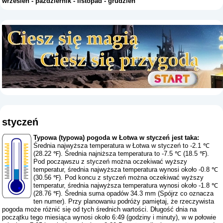
wrzesień
-
październik
-
listopad
-
grudzień
styczeń
Typowa (typowa) pogoda w Łotwa w styczeń jest taka:
Średnia najwyższa temperatura w Łotwa w styczeń to -2.1 ℃
(28.22 ℉). Średnia najniższa temperatura to -7.5 ℃ (18.5 ℉).
Pod począwszu z styczeń można oczekiwać wyższy
temperatur, średnia najwyższa temperatura wynosi około -0.8 ℃
(30.56 ℉). Pod koncu z styczeń można oczekiwać wyższy
temperatur, średnia najwyższa temperatura wynosi około -1.8 ℃
(28.76 ℉). Średnia suma opadów 34.3 mm (
Spójrz co oznacza
ten numer
). Przy planowaniu podróży pamiętaj, że rzeczywista
pogoda może różnić się od tych średnich wartości. Długość dnia na
początku tego miesiąca wynosi około 6:49 (godziny i minuty), w w połowie