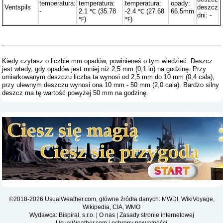
temperatura:
temperatura:
temperatura:
opady:
Ventspils
deszcz
-
2.1 ℃ (35.78
-2.4 ℃ (27.68
66.5mm
dni: -
℉)
℉)
Kiedy czytasz o liczbie mm opadów, powinieneś o tym wiedzieć: Deszcz
jest wtedy, gdy opadów jest mniej niż 2,5 mm (0,1 in) na godzinę. Przy
umiarkowanym deszczu liczba ta wynosi od 2,5 mm do 10 mm (0,4 cala),
przy ulewnym deszczu wynosi ona 10 mm - 50 mm (2,0 cala). Bardzo silny
deszcz ma tę wartość powyżej 50 mm na godzinę.
©2018-2026 UsualWeather.com, główne źródła danych: MWDI, WikiVoyage,
Wikipedia, CIA, WMO
Wydawca: Bispiral, s.r.o. |
O nas
|
Zasady stronie internetowej
UsualWeather.com i ochrony prywatności