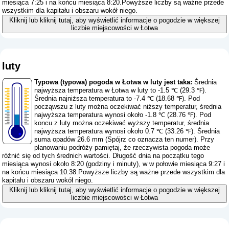
miesiąca 7:25 i na końcu miesiąca 8:20.Powyższe liczby są ważne przede
wszystkim dla kapitału i obszaru wokół niego.
Kliknij lub kliknij tutaj, aby wyświetlić informacje o pogodzie w większej
liczbie miejscowości w Łotwa
luty
Typowa (typowa) pogoda w Łotwa w luty jest taka:
Średnia
najwyższa temperatura w Łotwa w luty to -1.5 ℃ (29.3 ℉).
Średnia najniższa temperatura to -7.4 ℃ (18.68 ℉). Pod
począwszu z luty można oczekiwać niższy temperatur, średnia
najwyższa temperatura wynosi około -1.8 ℃ (28.76 ℉). Pod
koncu z luty można oczekiwać wyższy temperatur, średnia
najwyższa temperatura wynosi około 0.7 ℃ (33.26 ℉). Średnia
suma opadów 26.6 mm (
Spójrz co oznacza ten numer
). Przy
planowaniu podróży pamiętaj, że rzeczywista pogoda może
różnić się od tych średnich wartości. Długość dnia na początku tego
miesiąca wynosi około 8:20 (godziny i minuty), w w połowie miesiąca 9:27 i
na końcu miesiąca 10:38.Powyższe liczby są ważne przede wszystkim dla
kapitału i obszaru wokół niego.
Kliknij lub kliknij tutaj, aby wyświetlić informacje o pogodzie w większej
liczbie miejscowości w Łotwa