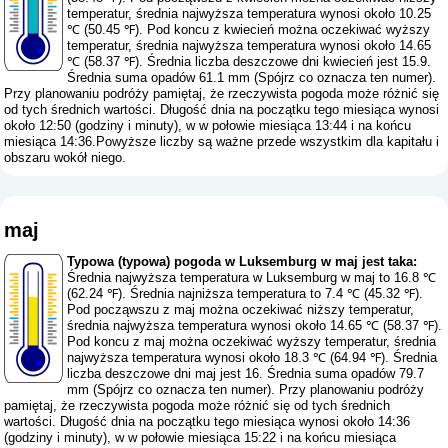
temperatur, średnia najwyższa temperatura wynosi około 10.25
℃ (50.45 ℉). Pod koncu z kwiecień można oczekiwać wyższy
temperatur, średnia najwyższa temperatura wynosi około 14.65
℃ (58.37 ℉). Średnia liczba deszczowe dni kwiecień jest 15.9.
Średnia suma opadów 61.1 mm (
Spójrz co oznacza ten numer
).
Przy planowaniu podróży pamiętaj, że rzeczywista pogoda może różnić się
od tych średnich wartości. Długość dnia na początku tego miesiąca wynosi
około 12:50 (godziny i minuty), w w połowie miesiąca 13:44 i na końcu
miesiąca 14:36.Powyższe liczby są ważne przede wszystkim dla kapitału i
obszaru wokół niego.
maj
Typowa (typowa) pogoda w Luksemburg w maj jest taka:
Średnia najwyższa temperatura w Luksemburg w maj to 16.8 ℃
(62.24 ℉). Średnia najniższa temperatura to 7.4 ℃ (45.32 ℉).
Pod począwszu z maj można oczekiwać niższy temperatur,
średnia najwyższa temperatura wynosi około 14.65 ℃ (58.37 ℉).
Pod koncu z maj można oczekiwać wyższy temperatur, średnia
najwyższa temperatura wynosi około 18.3 ℃ (64.94 ℉). Średnia
liczba deszczowe dni maj jest 16. Średnia suma opadów 79.7
mm (
Spójrz co oznacza ten numer
). Przy planowaniu podróży
pamiętaj, że rzeczywista pogoda może różnić się od tych średnich
wartości. Długość dnia na początku tego miesiąca wynosi około 14:36
(godziny i minuty), w w połowie miesiąca 15:22 i na końcu miesiąca