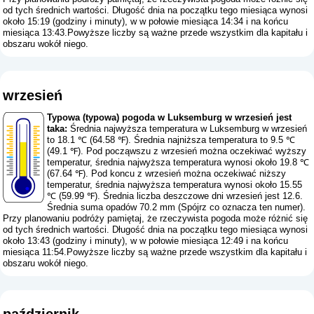
od tych średnich wartości. Długość dnia na początku tego miesiąca wynosi
około 15:19 (godziny i minuty), w w połowie miesiąca 14:34 i na końcu
miesiąca 13:43.Powyższe liczby są ważne przede wszystkim dla kapitału i
obszaru wokół niego.
wrzesień
Typowa (typowa) pogoda w Luksemburg w wrzesień jest
taka:
Średnia najwyższa temperatura w Luksemburg w wrzesień
to 18.1 ℃ (64.58 ℉). Średnia najniższa temperatura to 9.5 ℃
(49.1 ℉). Pod począwszu z wrzesień można oczekiwać wyższy
temperatur, średnia najwyższa temperatura wynosi około 19.8 ℃
(67.64 ℉). Pod koncu z wrzesień można oczekiwać niższy
temperatur, średnia najwyższa temperatura wynosi około 15.55
℃ (59.99 ℉). Średnia liczba deszczowe dni wrzesień jest 12.6.
Średnia suma opadów 70.2 mm (
Spójrz co oznacza ten numer
).
Przy planowaniu podróży pamiętaj, że rzeczywista pogoda może różnić się
od tych średnich wartości. Długość dnia na początku tego miesiąca wynosi
około 13:43 (godziny i minuty), w w połowie miesiąca 12:49 i na końcu
miesiąca 11:54.Powyższe liczby są ważne przede wszystkim dla kapitału i
obszaru wokół niego.
październik