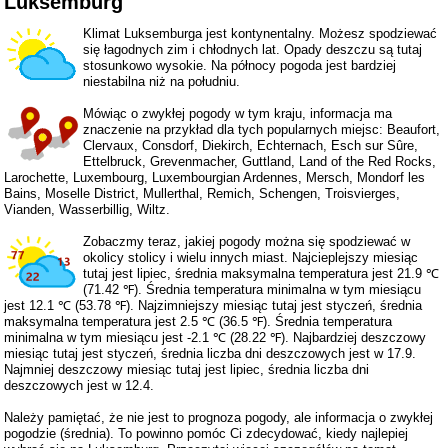
Luksemburg
Klimat Luksemburga jest kontynentalny. Możesz spodziewać
się łagodnych zim i chłodnych lat. Opady deszczu są tutaj
stosunkowo wysokie. Na północy pogoda jest bardziej
niestabilna niż na południu.
Mówiąc o zwykłej pogody w tym kraju, informacja ma
znaczenie na przykład dla tych popularnych miejsc: Beaufort,
Clervaux, Consdorf, Diekirch, Echternach, Esch sur Sûre,
Ettelbruck, Grevenmacher, Guttland, Land of the Red Rocks,
Larochette, Luxembourg, Luxembourgian Ardennes, Mersch, Mondorf les
Bains, Moselle District, Mullerthal, Remich, Schengen, Troisvierges,
Vianden, Wasserbillig, Wiltz.
Zobaczmy teraz, jakiej pogody można się spodziewać w
okolicy stolicy i wielu innych miast. Najcieplejszy miesiąc
tutaj jest lipiec, średnia maksymalna temperatura jest 21.9 ℃
(71.42 ℉). Średnia temperatura minimalna w tym miesiącu
jest 12.1 ℃ (53.78 ℉). Najzimniejszy miesiąc tutaj jest styczeń, średnia
maksymalna temperatura jest 2.5 ℃ (36.5 ℉). Średnia temperatura
minimalna w tym miesiącu jest -2.1 ℃ (28.22 ℉). Najbardziej deszczowy
miesiąc tutaj jest styczeń, średnia liczba dni deszczowych jest w 17.9.
Najmniej deszczowy miesiąc tutaj jest lipiec, średnia liczba dni
deszczowych jest w 12.4.
Należy pamiętać, że nie jest to prognoza pogody, ale informacja o zwykłej
pogodzie (średnia). To powinno pomóc Ci zdecydować, kiedy najlepiej