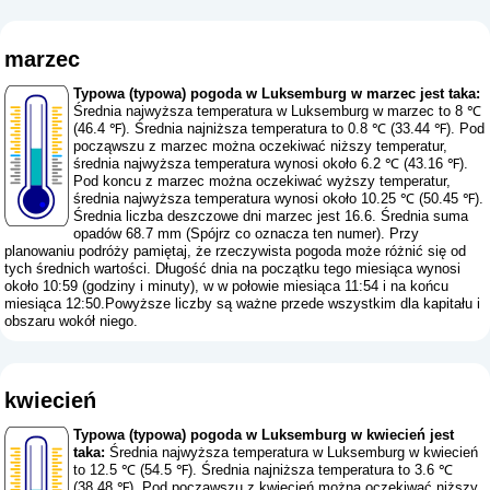
marzec
Typowa (typowa) pogoda w Luksemburg w marzec jest taka:
Średnia najwyższa temperatura w Luksemburg w marzec to 8 ℃
(46.4 ℉). Średnia najniższa temperatura to 0.8 ℃ (33.44 ℉). Pod
począwszu z marzec można oczekiwać niższy temperatur,
średnia najwyższa temperatura wynosi około 6.2 ℃ (43.16 ℉).
Pod koncu z marzec można oczekiwać wyższy temperatur,
średnia najwyższa temperatura wynosi około 10.25 ℃ (50.45 ℉).
Średnia liczba deszczowe dni marzec jest 16.6. Średnia suma
opadów 68.7 mm (
Spójrz co oznacza ten numer
). Przy
planowaniu podróży pamiętaj, że rzeczywista pogoda może różnić się od
tych średnich wartości. Długość dnia na początku tego miesiąca wynosi
około 10:59 (godziny i minuty), w w połowie miesiąca 11:54 i na końcu
miesiąca 12:50.Powyższe liczby są ważne przede wszystkim dla kapitału i
obszaru wokół niego.
kwiecień
Typowa (typowa) pogoda w Luksemburg w kwiecień jest
taka:
Średnia najwyższa temperatura w Luksemburg w kwiecień
to 12.5 ℃ (54.5 ℉). Średnia najniższa temperatura to 3.6 ℃
(38.48 ℉). Pod począwszu z kwiecień można oczekiwać niższy