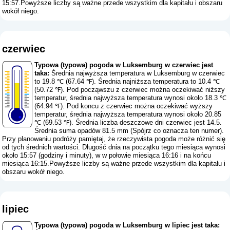
15:57.Powyższe liczby są ważne przede wszystkim dla kapitału i obszaru
wokół niego.
czerwiec
Typowa (typowa) pogoda w Luksemburg w czerwiec jest
taka:
Średnia najwyższa temperatura w Luksemburg w czerwiec
to 19.8 ℃ (67.64 ℉). Średnia najniższa temperatura to 10.4 ℃
(50.72 ℉). Pod począwszu z czerwiec można oczekiwać niższy
temperatur, średnia najwyższa temperatura wynosi około 18.3 ℃
(64.94 ℉). Pod koncu z czerwiec można oczekiwać wyższy
temperatur, średnia najwyższa temperatura wynosi około 20.85
℃ (69.53 ℉). Średnia liczba deszczowe dni czerwiec jest 14.5.
Średnia suma opadów 81.5 mm (
Spójrz co oznacza ten numer
).
Przy planowaniu podróży pamiętaj, że rzeczywista pogoda może różnić się
od tych średnich wartości. Długość dnia na początku tego miesiąca wynosi
około 15:57 (godziny i minuty), w w połowie miesiąca 16:16 i na końcu
miesiąca 16:15.Powyższe liczby są ważne przede wszystkim dla kapitału i
obszaru wokół niego.
lipiec
Typowa (typowa) pogoda w Luksemburg w lipiec jest taka: