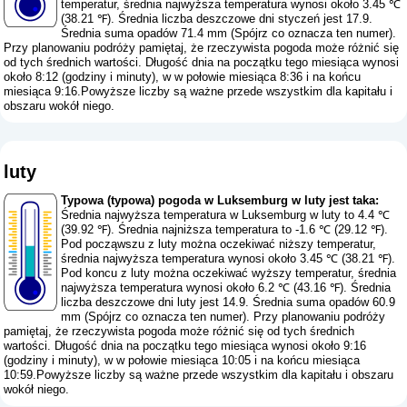
temperatur, średnia najwyższa temperatura wynosi około 3.45 ℃
(38.21 ℉). Średnia liczba deszczowe dni styczeń jest 17.9.
Średnia suma opadów 71.4 mm (
Spójrz co oznacza ten numer
).
Przy planowaniu podróży pamiętaj, że rzeczywista pogoda może różnić się
od tych średnich wartości. Długość dnia na początku tego miesiąca wynosi
około 8:12 (godziny i minuty), w w połowie miesiąca 8:36 i na końcu
miesiąca 9:16.Powyższe liczby są ważne przede wszystkim dla kapitału i
obszaru wokół niego.
luty
Typowa (typowa) pogoda w Luksemburg w luty jest taka:
Średnia najwyższa temperatura w Luksemburg w luty to 4.4 ℃
(39.92 ℉). Średnia najniższa temperatura to -1.6 ℃ (29.12 ℉).
Pod począwszu z luty można oczekiwać niższy temperatur,
średnia najwyższa temperatura wynosi około 3.45 ℃ (38.21 ℉).
Pod koncu z luty można oczekiwać wyższy temperatur, średnia
najwyższa temperatura wynosi około 6.2 ℃ (43.16 ℉). Średnia
liczba deszczowe dni luty jest 14.9. Średnia suma opadów 60.9
mm (
Spójrz co oznacza ten numer
). Przy planowaniu podróży
pamiętaj, że rzeczywista pogoda może różnić się od tych średnich
wartości. Długość dnia na początku tego miesiąca wynosi około 9:16
(godziny i minuty), w w połowie miesiąca 10:05 i na końcu miesiąca
10:59.Powyższe liczby są ważne przede wszystkim dla kapitału i obszaru
wokół niego.