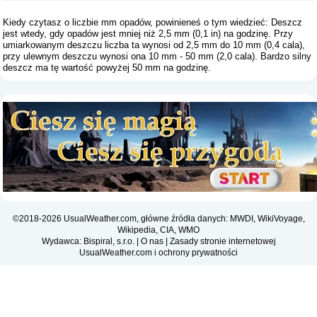
Kiedy czytasz o liczbie mm opadów, powinieneś o tym wiedzieć: Deszcz
jest wtedy, gdy opadów jest mniej niż 2,5 mm (0,1 in) na godzinę. Przy
umiarkowanym deszczu liczba ta wynosi od 2,5 mm do 10 mm (0,4 cala),
przy ulewnym deszczu wynosi ona 10 mm - 50 mm (2,0 cala). Bardzo silny
deszcz ma tę wartość powyżej 50 mm na godzinę.
©2018-2026 UsualWeather.com, główne źródła danych: MWDI, WikiVoyage,
Wikipedia, CIA, WMO
Wydawca: Bispiral, s.r.o. |
O nas
|
Zasady stronie internetowej
UsualWeather.com i ochrony prywatności