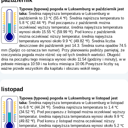
Typowa (typowa) pogoda w Luksemburg w październik jest
taka:
Średnia najwyższa temperatura w Luksemburg w
październik to 13 ℃ (55.4 ℉). Średnia najniższa temperatura to
5.8 ℃ (42.44 ℉). Pod począwszu z październik można
oczekiwać wyższy temperatur, średnia najwyższa temperatura
wynosi około 15.55 ℃ (59.99 ℉). Pod koncu z październik
można oczekiwać niższy temperatur, średnia najwyższa
temperatura wynosi około 9.9 ℃ (49.82 ℉). Średnia liczba
deszczowe dni październik jest 14.3. Średnia suma opadów 74.5
mm (
Spójrz co oznacza ten numer
). Przy planowaniu podróży pamiętaj, że
rzeczywista pogoda może różnić się od tych średnich wartości. Długość
dnia na początku tego miesiąca wynosi około 11:54 (godziny i minuty), w w
połowie miesiąca 10:59 i na końcu miesiąca 10:06.Powyższe liczby są
ważne przede wszystkim dla kapitału i obszaru wokół niego.
listopad
Typowa (typowa) pogoda w Luksemburg w listopad jest
taka:
Średnia najwyższa temperatura w Luksemburg w listopad
to 6.8 ℃ (44.24 ℉). Średnia najniższa temperatura to 1.4 ℃
(34.52 ℉). Pod począwszu z listopad można oczekiwać wyższy
temperatur, średnia najwyższa temperatura wynosi około 9.9 ℃
(49.82 ℉). Pod koncu z listopad można oczekiwać niższy
temperatur, średnia najwyższa temperatura wynosi około 5.2 ℃