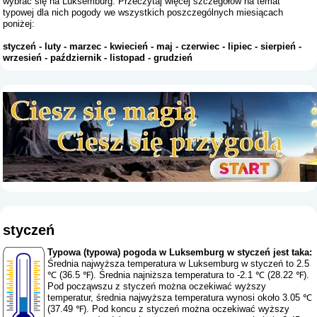
wybrać się na Luksemburg. Przeczytaj więcej szczegółów na temat
typowej dla nich pogody we wszystkich poszczególnych miesiącach
poniżej:
styczeń
-
luty
-
marzec
-
kwiecień
-
maj
-
czerwiec
-
lipiec
-
sierpień
-
wrzesień
-
październik
-
listopad
-
grudzień
styczeń
Typowa (typowa) pogoda w Luksemburg w styczeń jest taka:
Średnia najwyższa temperatura w Luksemburg w styczeń to 2.5
℃ (36.5 ℉). Średnia najniższa temperatura to -2.1 ℃ (28.22 ℉).
Pod począwszu z styczeń można oczekiwać wyższy
temperatur, średnia najwyższa temperatura wynosi około 3.05 ℃
(37.49 ℉). Pod koncu z styczeń można oczekiwać wyższy