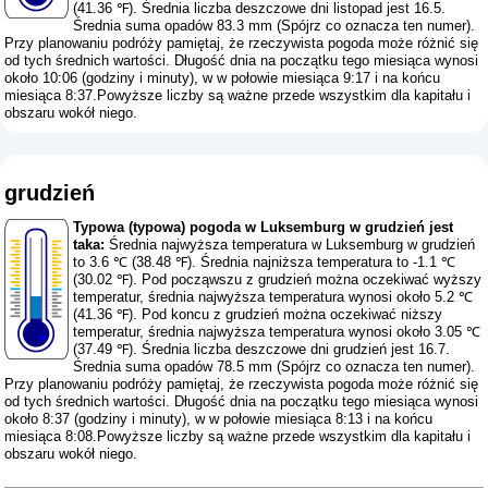
(41.36 ℉). Średnia liczba deszczowe dni listopad jest 16.5.
Średnia suma opadów 83.3 mm (
Spójrz co oznacza ten numer
).
Przy planowaniu podróży pamiętaj, że rzeczywista pogoda może różnić się
od tych średnich wartości. Długość dnia na początku tego miesiąca wynosi
około 10:06 (godziny i minuty), w w połowie miesiąca 9:17 i na końcu
miesiąca 8:37.Powyższe liczby są ważne przede wszystkim dla kapitału i
obszaru wokół niego.
grudzień
Typowa (typowa) pogoda w Luksemburg w grudzień jest
taka:
Średnia najwyższa temperatura w Luksemburg w grudzień
to 3.6 ℃ (38.48 ℉). Średnia najniższa temperatura to -1.1 ℃
(30.02 ℉). Pod począwszu z grudzień można oczekiwać wyższy
temperatur, średnia najwyższa temperatura wynosi około 5.2 ℃
(41.36 ℉). Pod koncu z grudzień można oczekiwać niższy
temperatur, średnia najwyższa temperatura wynosi około 3.05 ℃
(37.49 ℉). Średnia liczba deszczowe dni grudzień jest 16.7.
Średnia suma opadów 78.5 mm (
Spójrz co oznacza ten numer
).
Przy planowaniu podróży pamiętaj, że rzeczywista pogoda może różnić się
od tych średnich wartości. Długość dnia na początku tego miesiąca wynosi
około 8:37 (godziny i minuty), w w połowie miesiąca 8:13 i na końcu
miesiąca 8:08.Powyższe liczby są ważne przede wszystkim dla kapitału i
obszaru wokół niego.