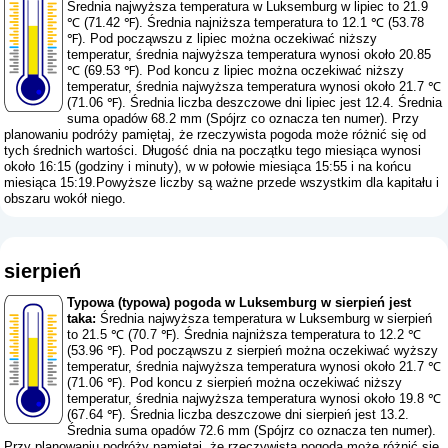
Średnia najwyższa temperatura w Luksemburg w lipiec to 21.9
℃ (71.42 ℉). Średnia najniższa temperatura to 12.1 ℃ (53.78
℉). Pod począwszu z lipiec można oczekiwać niższy
temperatur, średnia najwyższa temperatura wynosi około 20.85
℃ (69.53 ℉). Pod koncu z lipiec można oczekiwać niższy
temperatur, średnia najwyższa temperatura wynosi około 21.7 ℃
(71.06 ℉). Średnia liczba deszczowe dni lipiec jest 12.4. Średnia
suma opadów 68.2 mm (
Spójrz co oznacza ten numer
). Przy
planowaniu podróży pamiętaj, że rzeczywista pogoda może różnić się od
tych średnich wartości. Długość dnia na początku tego miesiąca wynosi
około 16:15 (godziny i minuty), w w połowie miesiąca 15:55 i na końcu
miesiąca 15:19.Powyższe liczby są ważne przede wszystkim dla kapitału i
obszaru wokół niego.
sierpień
Typowa (typowa) pogoda w Luksemburg w sierpień jest
taka:
Średnia najwyższa temperatura w Luksemburg w sierpień
to 21.5 ℃ (70.7 ℉). Średnia najniższa temperatura to 12.2 ℃
(53.96 ℉). Pod począwszu z sierpień można oczekiwać wyższy
temperatur, średnia najwyższa temperatura wynosi około 21.7 ℃
(71.06 ℉). Pod koncu z sierpień można oczekiwać niższy
temperatur, średnia najwyższa temperatura wynosi około 19.8 ℃
(67.64 ℉). Średnia liczba deszczowe dni sierpień jest 13.2.
Średnia suma opadów 72.6 mm (
Spójrz co oznacza ten numer
).
Przy planowaniu podróży pamiętaj, że rzeczywista pogoda może różnić się