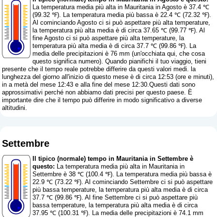
La temperatura media più alta in Mauritania in Agosto è 37.4 ℃
(99.32 ℉). La temperatura media più bassa è 22.4 ℃ (72.32 ℉).
Al cominciando Agosto ci si può aspettare più alta temperature,
la temperatura più alta media è di circa 37.65 ℃ (99.77 ℉). Al
fine Agosto ci si può aspettare più alta temperature, la
temperatura più alta media è di circa 37.7 ℃ (99.86 ℉). La
media delle precipitazioni è 76 mm (
un'occhiata qui, che cosa
questo significa numero
). Quando pianifichi il tuo viaggio, tieni
presente che il tempo reale potrebbe differire da questi valori medi. la
lunghezza del giorno all'inizio di questo mese è di circa 12:53 (ore e minuti),
in a metà del mese 12:43 e alla fine del mese 12:30.Questi dati sono
approssimativi perché non abbiamo dati precisi per questo paese. È
importante dire che il tempo può differire in modo significativo a diverse
altitudini.
Settembre
Il tipico (normale) tempo in Mauritania in Settembre è
questo:
La temperatura media più alta in Mauritania in
Settembre è 38 ℃ (100.4 ℉). La temperatura media più bassa è
22.9 ℃ (73.22 ℉). Al cominciando Settembre ci si può aspettare
più bassa temperature, la temperatura più alta media è di circa
37.7 ℃ (99.86 ℉). Al fine Settembre ci si può aspettare più
bassa temperature, la temperatura più alta media è di circa
37.95 ℃ (100.31 ℉). La media delle precipitazioni è 74.1 mm