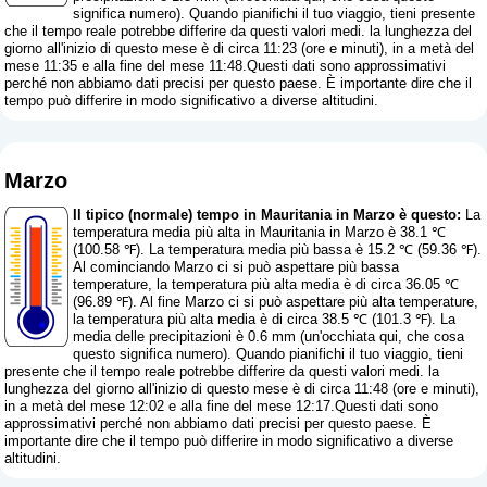
significa numero
). Quando pianifichi il tuo viaggio, tieni presente
che il tempo reale potrebbe differire da questi valori medi. la lunghezza del
giorno all'inizio di questo mese è di circa 11:23 (ore e minuti), in a metà del
mese 11:35 e alla fine del mese 11:48.Questi dati sono approssimativi
perché non abbiamo dati precisi per questo paese. È importante dire che il
tempo può differire in modo significativo a diverse altitudini.
Marzo
Il tipico (normale) tempo in Mauritania in Marzo è questo:
La
temperatura media più alta in Mauritania in Marzo è 38.1 ℃
(100.58 ℉). La temperatura media più bassa è 15.2 ℃ (59.36 ℉).
Al cominciando Marzo ci si può aspettare più bassa
temperature, la temperatura più alta media è di circa 36.05 ℃
(96.89 ℉). Al fine Marzo ci si può aspettare più alta temperature,
la temperatura più alta media è di circa 38.5 ℃ (101.3 ℉). La
media delle precipitazioni è 0.6 mm (
un'occhiata qui, che cosa
questo significa numero
). Quando pianifichi il tuo viaggio, tieni
presente che il tempo reale potrebbe differire da questi valori medi. la
lunghezza del giorno all'inizio di questo mese è di circa 11:48 (ore e minuti),
in a metà del mese 12:02 e alla fine del mese 12:17.Questi dati sono
approssimativi perché non abbiamo dati precisi per questo paese. È
importante dire che il tempo può differire in modo significativo a diverse
altitudini.