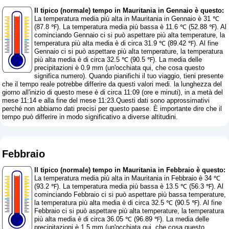
Il tipico (normale) tempo in Mauritania in Gennaio è questo:
La temperatura media più alta in Mauritania in Gennaio è 31 ℃
(87.8 ℉). La temperatura media più bassa è 11.6 ℃ (52.88 ℉). Al
cominciando Gennaio ci si può aspettare più alta temperature, la
temperatura più alta media è di circa 31.9 ℃ (89.42 ℉). Al fine
Gennaio ci si può aspettare più alta temperature, la temperatura
più alta media è di circa 32.5 ℃ (90.5 ℉). La media delle
precipitazioni è 0.9 mm (
un'occhiata qui, che cosa questo
significa numero
). Quando pianifichi il tuo viaggio, tieni presente
che il tempo reale potrebbe differire da questi valori medi. la lunghezza del
giorno all'inizio di questo mese è di circa 11:09 (ore e minuti), in a metà del
mese 11:14 e alla fine del mese 11:23.Questi dati sono approssimativi
perché non abbiamo dati precisi per questo paese. È importante dire che il
tempo può differire in modo significativo a diverse altitudini.
Febbraio
Il tipico (normale) tempo in Mauritania in Febbraio è questo:
La temperatura media più alta in Mauritania in Febbraio è 34 ℃
(93.2 ℉). La temperatura media più bassa è 13.5 ℃ (56.3 ℉). Al
cominciando Febbraio ci si può aspettare più bassa temperature,
la temperatura più alta media è di circa 32.5 ℃ (90.5 ℉). Al fine
Febbraio ci si può aspettare più alta temperature, la temperatura
più alta media è di circa 36.05 ℃ (96.89 ℉). La media delle
precipitazioni è 1.5 mm (
un'occhiata qui, che cosa questo