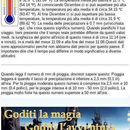
è 32.8 ℃ (91.04 ℉). La temperatura media più bassa è 12.3 ℃
(54.14 ℉). Al cominciando Dicembre ci si può aspettare più alta
temperature, la temperatura più alta media è di circa 34.15 ℃
(93.47 ℉). Al fine Dicembre ci si può aspettare più bassa
temperature, la temperatura più alta media è di circa 31.9 ℃
(89.42 ℉). La media delle precipitazioni è 0.7 mm (
un'occhiata
qui, che cosa questo significa numero
). Quando pianifichi il tuo
viaggio, tieni presente che il tempo reale potrebbe differire da questi valori
medi. la lunghezza del giorno all'inizio di questo mese è di circa 11:14 (ore
e minuti), in a metà del mese 11:09 e alla fine del mese 11:08.Questi dati
sono approssimativi perché non abbiamo dati precisi per questo paese. È
importante dire che il tempo può differire in modo significativo a diverse
altitudini.
Quando leggi il numero di mm di pioggia, dovresti sapere questo: Pioggia
leggera è quando il tasso di precipitazione è inferiore a 2,5 mm (0,1 in)
all'ora. Per la pioggia moderata questo numero è compreso tra 2,5 mm e 10
mm (0,4 pollici), per le piogge intense è di 10 mm - 50 mm (2,0 pollici). La
pioggia molto forte ha questo numero superiore a 50 mm all'ora.