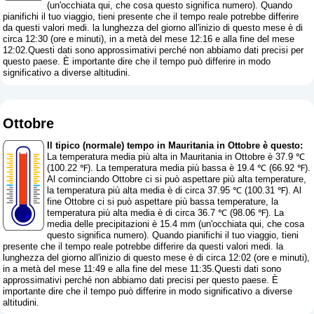
(
un'occhiata qui, che cosa questo significa numero
). Quando
pianifichi il tuo viaggio, tieni presente che il tempo reale potrebbe differire
da questi valori medi. la lunghezza del giorno all'inizio di questo mese è di
circa 12:30 (ore e minuti), in a metà del mese 12:16 e alla fine del mese
12:02.Questi dati sono approssimativi perché non abbiamo dati precisi per
questo paese. È importante dire che il tempo può differire in modo
significativo a diverse altitudini.
Ottobre
Il tipico (normale) tempo in Mauritania in Ottobre è questo:
La temperatura media più alta in Mauritania in Ottobre è 37.9 ℃
(100.22 ℉). La temperatura media più bassa è 19.4 ℃ (66.92 ℉).
Al cominciando Ottobre ci si può aspettare più alta temperature,
la temperatura più alta media è di circa 37.95 ℃ (100.31 ℉). Al
fine Ottobre ci si può aspettare più bassa temperature, la
temperatura più alta media è di circa 36.7 ℃ (98.06 ℉). La
media delle precipitazioni è 15.4 mm (
un'occhiata qui, che cosa
questo significa numero
). Quando pianifichi il tuo viaggio, tieni
presente che il tempo reale potrebbe differire da questi valori medi. la
lunghezza del giorno all'inizio di questo mese è di circa 12:02 (ore e minuti),
in a metà del mese 11:49 e alla fine del mese 11:35.Questi dati sono
approssimativi perché non abbiamo dati precisi per questo paese. È
importante dire che il tempo può differire in modo significativo a diverse
altitudini.