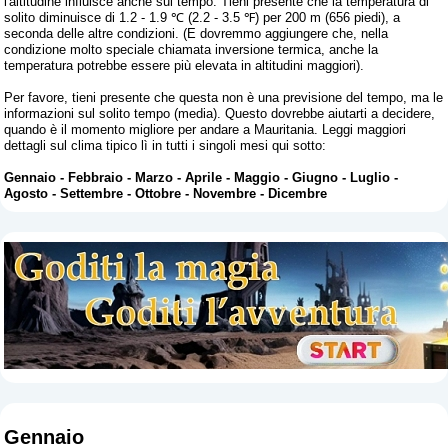
l'altitudine influisce anche sul tempo. Tieni presente che la temperatura di
solito diminuisce di 1.2 - 1.9 ℃ (2.2 - 3.5 ℉) per 200 m (656 piedi), a
seconda delle altre condizioni. (E dovremmo aggiungere che, nella
condizione molto speciale chiamata inversione termica, anche la
temperatura potrebbe essere più elevata in altitudini maggiori).
Per favore, tieni presente che questa non è una previsione del tempo, ma le
informazioni sul solito tempo (media). Questo dovrebbe aiutarti a decidere,
quando è il momento migliore per andare a Mauritania. Leggi maggiori
dettagli sul clima tipico lì in tutti i singoli mesi qui sotto:
Gennaio
-
Febbraio
-
Marzo
-
Aprile
-
Maggio
-
Giugno
-
Luglio
-
Agosto
-
Settembre
-
Ottobre
-
Novembre
-
Dicembre
Gennaio