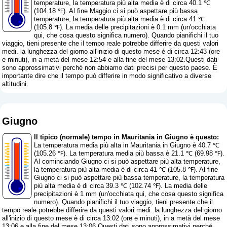
temperature, la temperatura più alta media è di circa 40.1 ℃
(104.18 ℉). Al fine Maggio ci si può aspettare più bassa
temperature, la temperatura più alta media è di circa 41 ℃
(105.8 ℉). La media delle precipitazioni è 0.1 mm (
un'occhiata
qui, che cosa questo significa numero
). Quando pianifichi il tuo
viaggio, tieni presente che il tempo reale potrebbe differire da questi valori
medi. la lunghezza del giorno all'inizio di questo mese è di circa 12:43 (ore
e minuti), in a metà del mese 12:54 e alla fine del mese 13:02.Questi dati
sono approssimativi perché non abbiamo dati precisi per questo paese. È
importante dire che il tempo può differire in modo significativo a diverse
altitudini.
Giugno
Il tipico (normale) tempo in Mauritania in Giugno è questo:
La temperatura media più alta in Mauritania in Giugno è 40.7 ℃
(105.26 ℉). La temperatura media più bassa è 21.1 ℃ (69.98 ℉).
Al cominciando Giugno ci si può aspettare più alta temperature,
la temperatura più alta media è di circa 41 ℃ (105.8 ℉). Al fine
Giugno ci si può aspettare più bassa temperature, la temperatura
più alta media è di circa 39.3 ℃ (102.74 ℉). La media delle
precipitazioni è 1 mm (
un'occhiata qui, che cosa questo significa
numero
). Quando pianifichi il tuo viaggio, tieni presente che il
tempo reale potrebbe differire da questi valori medi. la lunghezza del giorno
all'inizio di questo mese è di circa 13:02 (ore e minuti), in a metà del mese
13:06 e alla fine del mese 13:06.Questi dati sono approssimativi perché