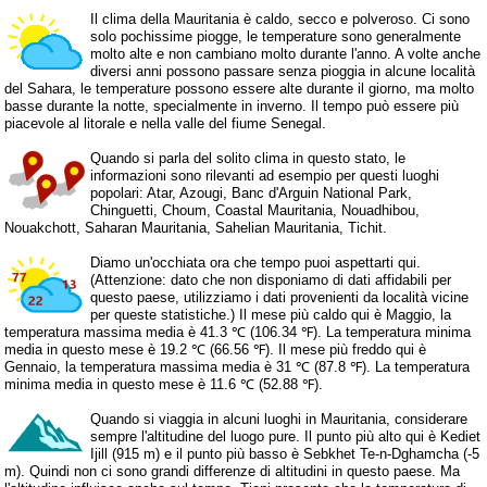
Il clima della Mauritania è caldo, secco e polveroso. Ci sono
solo pochissime piogge, le temperature sono generalmente
molto alte e non cambiano molto durante l'anno. A volte anche
diversi anni possono passare senza pioggia in alcune località
del Sahara, le temperature possono essere alte durante il giorno, ma molto
basse durante la notte, specialmente in inverno. Il tempo può essere più
piacevole al litorale e nella valle del fiume Senegal.
Quando si parla del solito clima in questo stato, le
informazioni sono rilevanti ad esempio per questi luoghi
popolari: Atar, Azougi, Banc d'Arguin National Park,
Chinguetti, Choum, Coastal Mauritania, Nouadhibou,
Nouakchott, Saharan Mauritania, Sahelian Mauritania, Tichit.
Diamo un'occhiata ora che tempo puoi aspettarti qui.
(Attenzione: dato che non disponiamo di dati affidabili per
questo paese, utilizziamo i dati provenienti da località vicine
per queste statistiche.) Il mese più caldo qui è Maggio, la
temperatura massima media è 41.3 ℃ (106.34 ℉). La temperatura minima
media in questo mese è 19.2 ℃ (66.56 ℉). Il mese più freddo qui è
Gennaio, la temperatura massima media è 31 ℃ (87.8 ℉). La temperatura
minima media in questo mese è 11.6 ℃ (52.88 ℉).
Quando si viaggia in alcuni luoghi in Mauritania, considerare
sempre l'altitudine del luogo pure. Il punto più alto qui è Kediet
Ijill (915 m) e il punto più basso è Sebkhet Te-n-Dghamcha (-5
m). Quindi non ci sono grandi differenze di altitudini in questo paese. Ma