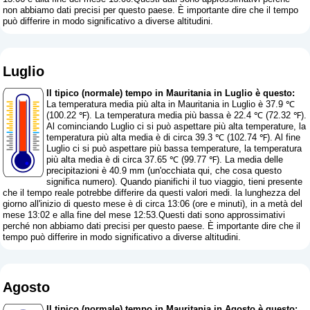
non abbiamo dati precisi per questo paese. È importante dire che il tempo
può differire in modo significativo a diverse altitudini.
Luglio
Il tipico (normale) tempo in Mauritania in Luglio è questo:
La temperatura media più alta in Mauritania in Luglio è 37.9 ℃
(100.22 ℉). La temperatura media più bassa è 22.4 ℃ (72.32 ℉).
Al cominciando Luglio ci si può aspettare più alta temperature, la
temperatura più alta media è di circa 39.3 ℃ (102.74 ℉). Al fine
Luglio ci si può aspettare più bassa temperature, la temperatura
più alta media è di circa 37.65 ℃ (99.77 ℉). La media delle
precipitazioni è 40.9 mm (
un'occhiata qui, che cosa questo
significa numero
). Quando pianifichi il tuo viaggio, tieni presente
che il tempo reale potrebbe differire da questi valori medi. la lunghezza del
giorno all'inizio di questo mese è di circa 13:06 (ore e minuti), in a metà del
mese 13:02 e alla fine del mese 12:53.Questi dati sono approssimativi
perché non abbiamo dati precisi per questo paese. È importante dire che il
tempo può differire in modo significativo a diverse altitudini.
Agosto
Il tipico (normale) tempo in Mauritania in Agosto è questo: