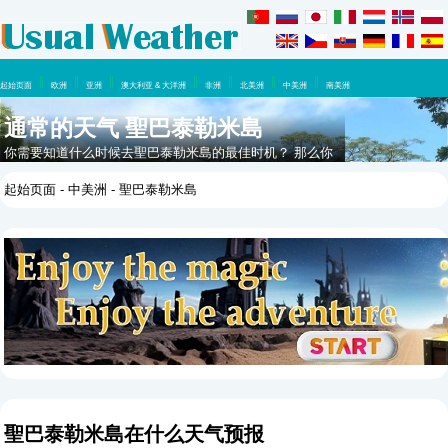
起始页面
欧洲
亚洲
澳大利亚 & 大洋洲
非洲
北美洲
中美洲
南美洲
通常的天气 聖巴泰勒米島
你需要知道什么时候去聖巴泰勒米島的最佳时机？ 那么你
应该看看这里，在这一年里你可以期待什么天气。
起始页面
-
中美洲
- 聖巴泰勒米島
聖巴泰勒米島在什么天气预报