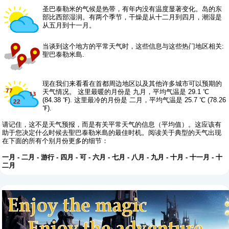
圣巴泰勒米的气候是热带，有年内没有温度显著变化。岛的东
部比西部湿润。有两个季节，干燥是从十二月到四月，潮湿是
从五月到十一月。
当谈到这个地方的平常天气时，这些信息与这些热门地区相关:
聖巴泰勒米島.
现在我们来看看在首都周边地区以及其他许多城市可以预期的
天气情况。 这里最暖的月份是 九月，平均气温是 29.1 ℃
(84.38 ℉). 这里最冷的月份是 二月，平均气温是 25.7 ℃ (78.26
℉).
请记住，这不是天气预报，而是有关平常天气的信息（平均值）。这应该有
助于您决定什么时候去聖巴泰勒米島的最佳时机。阅读关于典型的天气出现
在下面的所有个别月份更多的细节：
一月
-
二月
-
游行
-
四月
-
可
-
六月
-
七月
-
八月
-
九月
-
十月
-
十一月
-
十
二月