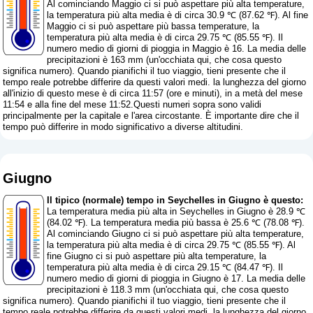
Al cominciando Maggio ci si può aspettare più alta temperature,
la temperatura più alta media è di circa 30.9 ℃ (87.62 ℉). Al fine
Maggio ci si può aspettare più bassa temperature, la
temperatura più alta media è di circa 29.75 ℃ (85.55 ℉). Il
numero medio di giorni di pioggia in Maggio è 16. La media delle
precipitazioni è 163 mm (
un'occhiata qui, che cosa questo
significa numero
). Quando pianifichi il tuo viaggio, tieni presente che il
tempo reale potrebbe differire da questi valori medi. la lunghezza del giorno
all'inizio di questo mese è di circa 11:57 (ore e minuti), in a metà del mese
11:54 e alla fine del mese 11:52.Questi numeri sopra sono validi
principalmente per la capitale e l'area circostante. È importante dire che il
tempo può differire in modo significativo a diverse altitudini.
Giugno
Il tipico (normale) tempo in Seychelles in Giugno è questo:
La temperatura media più alta in Seychelles in Giugno è 28.9 ℃
(84.02 ℉). La temperatura media più bassa è 25.6 ℃ (78.08 ℉).
Al cominciando Giugno ci si può aspettare più alta temperature,
la temperatura più alta media è di circa 29.75 ℃ (85.55 ℉). Al
fine Giugno ci si può aspettare più alta temperature, la
temperatura più alta media è di circa 29.15 ℃ (84.47 ℉). Il
numero medio di giorni di pioggia in Giugno è 17. La media delle
precipitazioni è 118.3 mm (
un'occhiata qui, che cosa questo
significa numero
). Quando pianifichi il tuo viaggio, tieni presente che il
tempo reale potrebbe differire da questi valori medi. la lunghezza del giorno