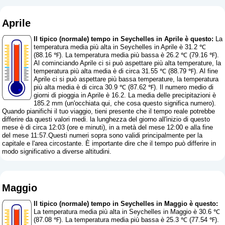
Aprile
Il tipico (normale) tempo in Seychelles in Aprile è questo:
La
temperatura media più alta in Seychelles in Aprile è 31.2 ℃
(88.16 ℉). La temperatura media più bassa è 26.2 ℃ (79.16 ℉).
Al cominciando Aprile ci si può aspettare più alta temperature, la
temperatura più alta media è di circa 31.55 ℃ (88.79 ℉). Al fine
Aprile ci si può aspettare più bassa temperature, la temperatura
più alta media è di circa 30.9 ℃ (87.62 ℉). Il numero medio di
giorni di pioggia in Aprile è 16.2. La media delle precipitazioni è
185.2 mm (
un'occhiata qui, che cosa questo significa numero
).
Quando pianifichi il tuo viaggio, tieni presente che il tempo reale potrebbe
differire da questi valori medi. la lunghezza del giorno all'inizio di questo
mese è di circa 12:03 (ore e minuti), in a metà del mese 12:00 e alla fine
del mese 11:57.Questi numeri sopra sono validi principalmente per la
capitale e l'area circostante. È importante dire che il tempo può differire in
modo significativo a diverse altitudini.
Maggio
Il tipico (normale) tempo in Seychelles in Maggio è questo:
La temperatura media più alta in Seychelles in Maggio è 30.6 ℃
(87.08 ℉). La temperatura media più bassa è 25.3 ℃ (77.54 ℉).