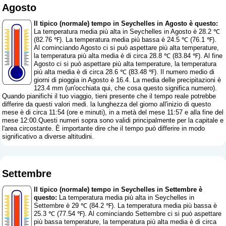
Agosto
Il tipico (normale) tempo in Seychelles in Agosto è questo:
La temperatura media più alta in Seychelles in Agosto è 28.2 ℃
(82.76 ℉). La temperatura media più bassa è 24.5 ℃ (76.1 ℉).
Al cominciando Agosto ci si può aspettare più alta temperature,
la temperatura più alta media è di circa 28.8 ℃ (83.84 ℉). Al fine
Agosto ci si può aspettare più alta temperature, la temperatura
più alta media è di circa 28.6 ℃ (83.48 ℉). Il numero medio di
giorni di pioggia in Agosto è 16.4. La media delle precipitazioni è
123.4 mm (
un'occhiata qui, che cosa questo significa numero
).
Quando pianifichi il tuo viaggio, tieni presente che il tempo reale potrebbe
differire da questi valori medi. la lunghezza del giorno all'inizio di questo
mese è di circa 11:54 (ore e minuti), in a metà del mese 11:57 e alla fine del
mese 12:00.Questi numeri sopra sono validi principalmente per la capitale e
l'area circostante. È importante dire che il tempo può differire in modo
significativo a diverse altitudini.
Settembre
Il tipico (normale) tempo in Seychelles in Settembre è
questo:
La temperatura media più alta in Seychelles in
Settembre è 29 ℃ (84.2 ℉). La temperatura media più bassa è
25.3 ℃ (77.54 ℉). Al cominciando Settembre ci si può aspettare
più bassa temperature, la temperatura più alta media è di circa