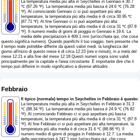
La temperatura media più alta in Seychelles in Gennaio è 30.7
℃ (87.26 ℉). La temperatura media più bassa è 24.6 ℃ (76.28
℉). Al cominciando Gennaio ci si può aspettare più alta
temperature, la temperatura più alta media è di circa 30.95 ℃
(87.71 ℉). Al fine Gennaio ci si può aspettare più alta
temperature, la temperatura più alta media è di circa 31 ℃ (87.8
℉). Il numero medio di giorni di pioggia in Gennaio è 19.6. La
media delle precipitazioni è 409.1 mm (
un'occhiata qui, che cosa
questo significa numero
). Quando pianifichi il tuo viaggio, tieni presente che
il tempo reale potrebbe differire da questi valori medi. la lunghezza del
giorno all'inizio di questo mese è di circa 12:23 (ore e minuti), in a metà del
mese 12:21 e alla fine del mese 12:18.Questi numeri sopra sono validi
principalmente per la capitale e l'area circostante. È importante dire che il
tempo può differire in modo significativo a diverse altitudini.
Febbraio
Il tipico (normale) tempo in Seychelles in Febbraio è questo:
La temperatura media più alta in Seychelles in Febbraio è 31.3
℃ (88.34 ℉). La temperatura media più bassa è 24.9 ℃ (76.82
℉). Al cominciando Febbraio ci si può aspettare più bassa
temperature, la temperatura più alta media è di circa 31 ℃ (87.8
℉). Al fine Febbraio ci si può aspettare più alta temperature, la
temperatura più alta media è di circa 31.6 ℃ (88.88 ℉). Il
numero medio di giorni di pioggia in Febbraio è 12.7. La media
delle precipitazioni è 247.1 mm (
un'occhiata qui, che cosa