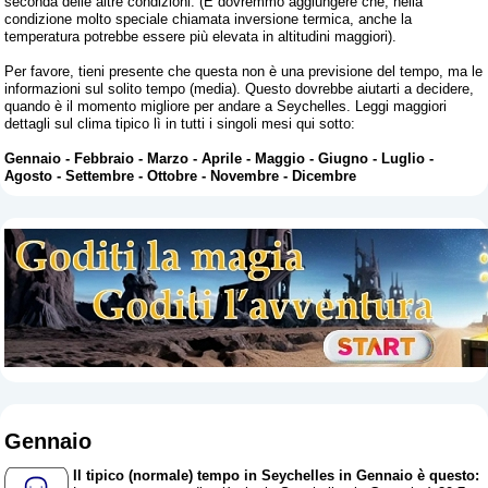
seconda delle altre condizioni. (E dovremmo aggiungere che, nella
condizione molto speciale chiamata inversione termica, anche la
temperatura potrebbe essere più elevata in altitudini maggiori).
Per favore, tieni presente che questa non è una previsione del tempo, ma le
informazioni sul solito tempo (media). Questo dovrebbe aiutarti a decidere,
quando è il momento migliore per andare a Seychelles. Leggi maggiori
dettagli sul clima tipico lì in tutti i singoli mesi qui sotto:
Gennaio
-
Febbraio
-
Marzo
-
Aprile
-
Maggio
-
Giugno
-
Luglio
-
Agosto
-
Settembre
-
Ottobre
-
Novembre
-
Dicembre
Gennaio
Il tipico (normale) tempo in Seychelles in Gennaio è questo: