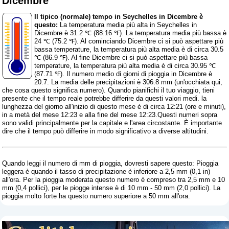
Dicembre
Il tipico (normale) tempo in Seychelles in Dicembre è
questo:
La temperatura media più alta in Seychelles in
Dicembre è 31.2 ℃ (88.16 ℉). La temperatura media più bassa è
24 ℃ (75.2 ℉). Al cominciando Dicembre ci si può aspettare più
bassa temperature, la temperatura più alta media è di circa 30.5
℃ (86.9 ℉). Al fine Dicembre ci si può aspettare più bassa
temperature, la temperatura più alta media è di circa 30.95 ℃
(87.71 ℉). Il numero medio di giorni di pioggia in Dicembre è
20.7. La media delle precipitazioni è 306.8 mm (
un'occhiata qui,
che cosa questo significa numero
). Quando pianifichi il tuo viaggio, tieni
presente che il tempo reale potrebbe differire da questi valori medi. la
lunghezza del giorno all'inizio di questo mese è di circa 12:21 (ore e minuti),
in a metà del mese 12:23 e alla fine del mese 12:23.Questi numeri sopra
sono validi principalmente per la capitale e l'area circostante. È importante
dire che il tempo può differire in modo significativo a diverse altitudini.
Quando leggi il numero di mm di pioggia, dovresti sapere questo: Pioggia
leggera è quando il tasso di precipitazione è inferiore a 2,5 mm (0,1 in)
all'ora. Per la pioggia moderata questo numero è compreso tra 2,5 mm e 10
mm (0,4 pollici), per le piogge intense è di 10 mm - 50 mm (2,0 pollici). La
pioggia molto forte ha questo numero superiore a 50 mm all'ora.