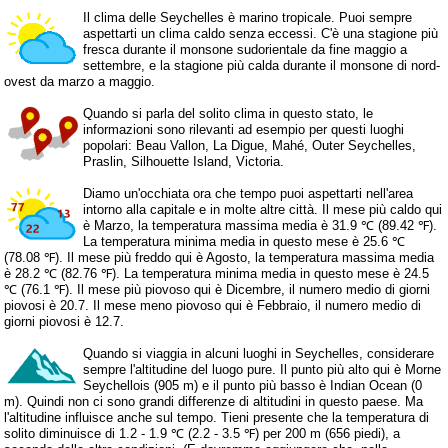
Il clima delle Seychelles è marino tropicale. Puoi sempre
aspettarti un clima caldo senza eccessi. C'è una stagione più
fresca durante il monsone sudorientale da fine maggio a
settembre, e la stagione più calda durante il monsone di nord-
ovest da marzo a maggio.
Quando si parla del solito clima in questo stato, le
informazioni sono rilevanti ad esempio per questi luoghi
popolari: Beau Vallon, La Digue, Mahé, Outer Seychelles,
Praslin, Silhouette Island, Victoria.
Diamo un'occhiata ora che tempo puoi aspettarti nell'area
intorno alla capitale e in molte altre città. Il mese più caldo qui
è Marzo, la temperatura massima media è 31.9 ℃ (89.42 ℉).
La temperatura minima media in questo mese è 25.6 ℃
(78.08 ℉). Il mese più freddo qui è Agosto, la temperatura massima media
è 28.2 ℃ (82.76 ℉). La temperatura minima media in questo mese è 24.5
℃ (76.1 ℉). Il mese più piovoso qui è Dicembre, il numero medio di giorni
piovosi è 20.7. Il mese meno piovoso qui è Febbraio, il numero medio di
giorni piovosi è 12.7.
Quando si viaggia in alcuni luoghi in Seychelles, considerare
sempre l'altitudine del luogo pure. Il punto più alto qui è Morne
Seychellois (905 m) e il punto più basso è Indian Ocean (0
m). Quindi non ci sono grandi differenze di altitudini in questo paese. Ma
l'altitudine influisce anche sul tempo. Tieni presente che la temperatura di
solito diminuisce di 1.2 - 1.9 ℃ (2.2 - 3.5 ℉) per 200 m (656 piedi), a