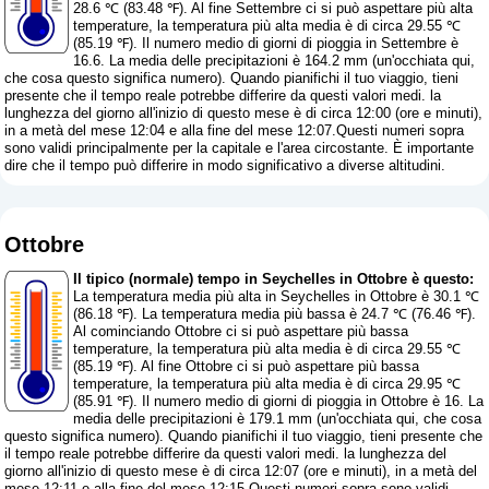
28.6 ℃ (83.48 ℉). Al fine Settembre ci si può aspettare più alta
temperature, la temperatura più alta media è di circa 29.55 ℃
(85.19 ℉). Il numero medio di giorni di pioggia in Settembre è
16.6. La media delle precipitazioni è 164.2 mm (
un'occhiata qui,
che cosa questo significa numero
). Quando pianifichi il tuo viaggio, tieni
presente che il tempo reale potrebbe differire da questi valori medi. la
lunghezza del giorno all'inizio di questo mese è di circa 12:00 (ore e minuti),
in a metà del mese 12:04 e alla fine del mese 12:07.Questi numeri sopra
sono validi principalmente per la capitale e l'area circostante. È importante
dire che il tempo può differire in modo significativo a diverse altitudini.
Ottobre
Il tipico (normale) tempo in Seychelles in Ottobre è questo:
La temperatura media più alta in Seychelles in Ottobre è 30.1 ℃
(86.18 ℉). La temperatura media più bassa è 24.7 ℃ (76.46 ℉).
Al cominciando Ottobre ci si può aspettare più bassa
temperature, la temperatura più alta media è di circa 29.55 ℃
(85.19 ℉). Al fine Ottobre ci si può aspettare più bassa
temperature, la temperatura più alta media è di circa 29.95 ℃
(85.91 ℉). Il numero medio di giorni di pioggia in Ottobre è 16. La
media delle precipitazioni è 179.1 mm (
un'occhiata qui, che cosa
questo significa numero
). Quando pianifichi il tuo viaggio, tieni presente che
il tempo reale potrebbe differire da questi valori medi. la lunghezza del
giorno all'inizio di questo mese è di circa 12:07 (ore e minuti), in a metà del
mese 12:11 e alla fine del mese 12:15.Questi numeri sopra sono validi