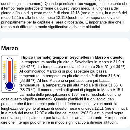
questo significa numero
). Quando pianifichi il tuo viaggio, tieni presente che
il tempo reale potrebbe differire da questi valori medi. la lunghezza del
giorno all'inizio di questo mese è di circa 12:18 (ore e minuti), in a metà del
mese 12:15 e alla fine del mese 12:11.Questi numeri sopra sono validi
principalmente per la capitale e l'area circostante. È importante dire che il
tempo può differire in modo significativo a diverse altitudini.
Marzo
Il tipico (normale) tempo in Seychelles in Marzo è questo:
La temperatura media più alta in Seychelles in Marzo è 31.9 ℃
(89.42 ℉). La temperatura media più bassa è 25.6 ℃ (78.08 ℉).
Al cominciando Marzo ci si può aspettare più bassa
temperature, la temperatura più alta media è di circa 31.6 ℃
(88.88 ℉). Al fine Marzo ci si può aspettare più bassa
temperature, la temperatura più alta media è di circa 31.55 ℃
(88.79 ℉). Il numero medio di giorni di pioggia in Marzo è 15.1.
La media delle precipitazioni è 199 mm (
un'occhiata qui, che
cosa questo significa numero
). Quando pianifichi il tuo viaggio, tieni
presente che il tempo reale potrebbe differire da questi valori medi. la
lunghezza del giorno all'inizio di questo mese è di circa 12:11 (ore e minuti),
in a metà del mese 12:07 e alla fine del mese 12:03.Questi numeri sopra
sono validi principalmente per la capitale e l'area circostante. È importante
dire che il tempo può differire in modo significativo a diverse altitudini.