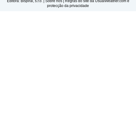
Editora: Bispiral, s.r.o. |
Sobre nós
|
Regras do site da UsualWeather.com e
protecção da privacidade