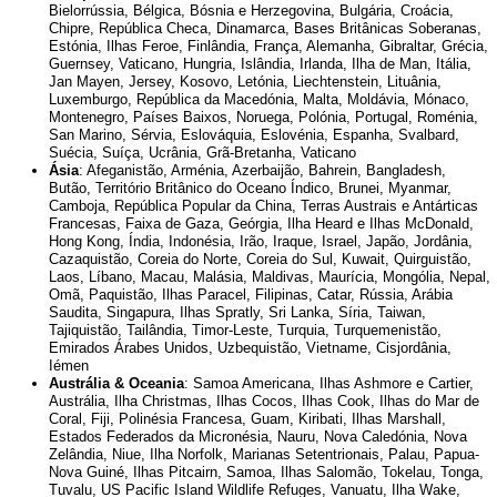
Bielorrússia
,
Bélgica
,
Bósnia e Herzegovina
,
Bulgária
,
Croácia
,
Chipre
,
República Checa
,
Dinamarca
,
Bases Britânicas Soberanas
,
Estónia
,
Ilhas Feroe
,
Finlândia
,
França
,
Alemanha
,
Gibraltar
,
Grécia
,
Guernsey
,
Vaticano
,
Hungria
,
Islândia
,
Irlanda
,
Ilha de Man
,
Itália
,
Jan Mayen
,
Jersey
,
Kosovo
,
Letónia
,
Liechtenstein
,
Lituânia
,
Luxemburgo
,
República da Macedónia
,
Malta
,
Moldávia
,
Mónaco
,
Montenegro
,
Países Baixos
,
Noruega
,
Polónia
,
Portugal
,
Roménia
,
San Marino
,
Sérvia
,
Eslováquia
,
Eslovénia
,
Espanha
,
Svalbard
,
Suécia
,
Suíça
,
Ucrânia
,
Grã-Bretanha
,
Vaticano
Ásia
:
Afeganistão
,
Arménia
,
Azerbaijão
,
Bahrein
,
Bangladesh
,
Butão
,
Território Britânico do Oceano Índico
,
Brunei
,
Myanmar
,
Camboja
,
República Popular da China
,
Terras Austrais e Antárticas
Francesas
,
Faixa de Gaza
,
Geórgia
,
Ilha Heard e Ilhas McDonald
,
Hong Kong
,
Índia
,
Indonésia
,
Irão
,
Iraque
,
Israel
,
Japão
,
Jordânia
,
Cazaquistão
,
Coreia do Norte
,
Coreia do Sul
,
Kuwait
,
Quirguistão
,
Laos
,
Líbano
,
Macau
,
Malásia
,
Maldivas
,
Maurícia
,
Mongólia
,
Nepal
,
Omã
,
Paquistão
,
Ilhas Paracel
,
Filipinas
,
Catar
,
Rússia
,
Arábia
Saudita
,
Singapura
,
Ilhas Spratly
,
Sri Lanka
,
Síria
,
Taiwan
,
Tajiquistão
,
Tailândia
,
Timor-Leste
,
Turquia
,
Turquemenistão
,
Emirados Árabes Unidos
,
Uzbequistão
,
Vietname
,
Cisjordânia
,
Iémen
Austrália & Oceania
:
Samoa Americana
,
Ilhas Ashmore e Cartier
,
Austrália
,
Ilha Christmas
,
Ilhas Cocos
,
Ilhas Cook
,
Ilhas do Mar de
Coral
,
Fiji
,
Polinésia Francesa
,
Guam
,
Kiribati
,
Ilhas Marshall
,
Estados Federados da Micronésia
,
Nauru
,
Nova Caledónia
,
Nova
Zelândia
,
Niue
,
Ilha Norfolk
,
Marianas Setentrionais
,
Palau
,
Papua-
Nova Guiné
,
Ilhas Pitcairn
,
Samoa
,
Ilhas Salomão
,
Tokelau
,
Tonga
,
Tuvalu
,
US Pacific Island Wildlife Refuges
,
Vanuatu
,
Ilha Wake
,