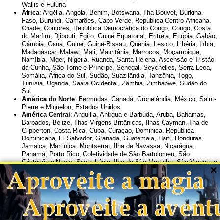
Wallis e Futuna
África
:
Argélia
,
Angola
,
Benim
,
Botswana
,
Ilha Bouvet
,
Burkina
Faso
,
Burundi
,
Camarões
,
Cabo Verde
,
República Centro-Africana
,
Chade
,
Comores
,
República Democrática do Congo
,
Congo
,
Costa
do Marfim
,
Djibouti
,
Egito
,
Guiné Equatorial
,
Eritreia
,
Etiópia
,
Gabão
,
Gâmbia
,
Gana
,
Guiné
,
Guiné-Bissau
,
Quénia
,
Lesoto
,
Libéria
,
Líbia
,
Madagáscar
,
Malawi
,
Mali
,
Mauritânia
,
Marrocos
,
Moçambique
,
Namíbia
,
Níger
,
Nigéria
,
Ruanda
,
Santa Helena, Ascensão e Tristão
da Cunha
,
São Tomé e Príncipe
,
Senegal
,
Seychelles
,
Serra Leoa
,
Somália
,
África do Sul
,
Sudão
,
Suazilândia
,
Tanzânia
,
Togo
,
Tunísia
,
Uganda
,
Saara Ocidental
,
Zâmbia
,
Zimbabwe
,
Sudão do
Sul
América do Norte
:
Bermudas
,
Canadá
,
Gronelândia
,
México
,
Saint-
Pierre e Miquelon
,
Estados Unidos
América Central
:
Anguilla
,
Antígua e Barbuda
,
Aruba
,
Bahamas
,
Barbados
,
Belize
,
Ilhas Virgens Britânicas
,
Ilhas Cayman
,
Ilha de
Clipperton
,
Costa Rica
,
Cuba
,
Curaçao
,
Dominica
,
República
Dominicana
,
El Salvador
,
Granada
,
Guatemala
,
Haiti
,
Honduras
,
Jamaica
,
Martinica
,
Montserrat
,
Ilha de Navassa
,
Nicarágua
,
Panamá
,
Porto Rico
,
Coletividade de São Bartolomeu
,
São
Cristóvão e Nevis
,
Santa Lúcia
,
Ilha de São Martinho
,
São Vicente e
×
Granadinas
,
Trinidad e Tobago
,
Turks e Caicos
,
Ilhas Virgens
Americanas
América do Sul
:
Argentina
,
Bolívia
,
Brasil
,
Chile
,
Colômbia
,
Equador
,
Guiana Francesa
,
Guiana
,
Paraguai
,
Peru
,
Suriname
,
Uruguai
,
Venezuela