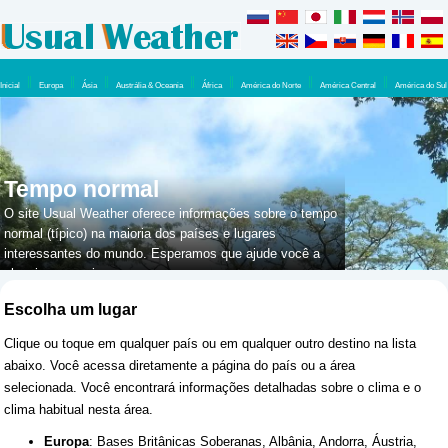
Inicial
Europa
Ásia
Austrália & Oceania
África
América do Norte
América Central
América do Sul
Tempo normal
O site Usual Weather oferece informações sobre o tempo
normal (típico) na maioria dos países e lugares
interessantes do mundo. Esperamos que ajude você a
planejar suas viagens.
Escolha um lugar
Clique ou toque em qualquer país ou em qualquer outro destino na lista
abaixo. Você acessa diretamente a página do país ou a área
selecionada. Você encontrará informações detalhadas sobre o clima e o
clima habitual nesta área.
Europa
:
Bases Britânicas Soberanas
,
Albânia
,
Andorra
,
Áustria
,