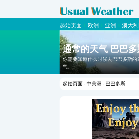
起始页面
欧洲
亚洲
澳大利
通常的天气 巴巴多
你需要知道什么时候去巴巴多斯的
气。
起始页面
-
中美洲
- 巴巴多斯