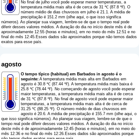
No final de julho você pode esperar menor temperaturas, a
temperatura média mais alta é de cerca de 31 ℃ (87.8 ℉). O
número médio de dias chuvosos em julho é 21.1. A média de
precipitação é 151.2 mm (
olhe aqui, o que isso significa
números
). Ao planejar sua viagem, lembre-se de que o tempo real pode
diferir desses valores médios. A duração do dia no início deste mês é de
aproximadamente 12:55 (horas e minutos), em no meio do mês 12:51 e no
final do mês 12:45.Esses dados são aproximados porque não temos dados
exatos para esse país.
agosto
O tempo típico (habitual) em Barbados in agosto é o
seguinte:
A temperatura média mais alta em Barbados em
agosto é 30.8 ℃ (87.44 ℉). A temperatura média mais baixa é
25.8 ℃ (78.44 ℉). No começando de agosto você pode esperar
maior temperaturas, a temperatura média mais alta é de cerca
de 31 ℃ (87.8 ℉). No final de agosto você pode esperar maior
temperaturas, a temperatura média mais alta é de cerca de
31.25 ℃ (88.25 ℉). O número médio de dias chuvosos em
agosto é 20.6. A média de precipitação é 155.7 mm (
olhe aqui, o
que isso significa números
). Ao planejar sua viagem, lembre-se de que o
tempo real pode diferir desses valores médios. A duração do dia no início
deste mês é de aproximadamente 12:45 (horas e minutos), em no meio do
mês 12:36 e no final do mês 12:26.Esses dados são aproximados porque
não temos dados exatos para esse país.