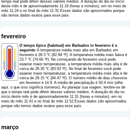
tempo real pode diferir desses valores médios. A duração do dia no início
deste mês é de aproximadamente 11:19 (horas e minutos), em no meio do
mês 11:24 e no final do mês 11:31.Esses dados são aproximados porque
não temos dados exatos para esse país.
fevereiro
O tempo típico (habitual) em Barbados in fevereiro é o
seguinte:
A temperatura média mais alta em Barbados em
fevereiro é 28.3 ℃ (82.94 ℉). A temperatura média mais baixa é
23.7 ℃ (74.66 ℉). No começando de fevereiro você pode
esperar maior temperaturas, a temperatura média mais alta é de
cerca de 28.35 ℃ (83.03 ℉). No final de fevereiro você pode
esperar maior temperaturas, a temperatura média mais alta é de
cerca de 29.15 ℃ (84.47 ℉). O número médio de dias chuvosos
em fevereiro é 14.9. A média de precipitação é 50.4 mm (
olhe
aqui, o que isso significa números
). Ao planejar sua viagem, lembre-se de
que o tempo real pode diferir desses valores médios. A duração do dia no
início deste mês é de aproximadamente 11:31 (horas e minutos), em no
meio do mês 11:41 e no final do mês 11:52.Esses dados são aproximados
porque não temos dados exatos para esse país.
março