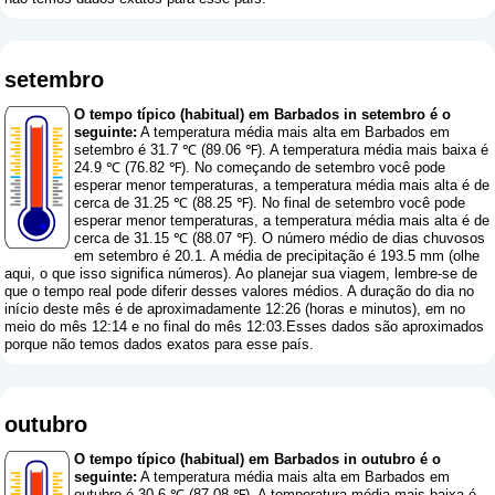
setembro
O tempo típico (habitual) em Barbados in setembro é o
seguinte:
A temperatura média mais alta em Barbados em
setembro é 31.7 ℃ (89.06 ℉). A temperatura média mais baixa é
24.9 ℃ (76.82 ℉). No começando de setembro você pode
esperar menor temperaturas, a temperatura média mais alta é de
cerca de 31.25 ℃ (88.25 ℉). No final de setembro você pode
esperar menor temperaturas, a temperatura média mais alta é de
cerca de 31.15 ℃ (88.07 ℉). O número médio de dias chuvosos
em setembro é 20.1. A média de precipitação é 193.5 mm (
olhe
aqui, o que isso significa números
). Ao planejar sua viagem, lembre-se de
que o tempo real pode diferir desses valores médios. A duração do dia no
início deste mês é de aproximadamente 12:26 (horas e minutos), em no
meio do mês 12:14 e no final do mês 12:03.Esses dados são aproximados
porque não temos dados exatos para esse país.
outubro
O tempo típico (habitual) em Barbados in outubro é o
seguinte:
A temperatura média mais alta em Barbados em
outubro é 30.6 ℃ (87.08 ℉). A temperatura média mais baixa é