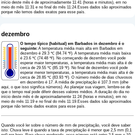
início deste mês é de aproximadamente 11:41 (horas e minutos), em no
meio do mês 11:31 e no final do mês 11:24.Esses dados são aproximados
porque não temos dados exatos para esse país.
dezembro
O tempo típico (habitual) em Barbados in dezembro é o
seguinte:
A temperatura média mais alta em Barbados em
dezembro é 29.3 ℃ (84.74 ℉). A temperatura média mais baixa
é 23.6 ℃ (74.48 ℉). No começando de dezembro você pode
esperar maior temperaturas, a temperatura média mais alta é de
cerca de 29.55 ℃ (85.19 ℉). No final de dezembro você pode
esperar menor temperaturas, a temperatura média mais alta é de
cerca de 28.85 ℃ (83.93 ℉). O número médio de dias chuvosos
em dezembro é 17. A média de precipitação é 107.3 mm (
olhe
aqui, o que isso significa números
). Ao planejar sua viagem, lembre-se de
que o tempo real pode diferir desses valores médios. A duração do dia no
início deste mês é de aproximadamente 11:24 (horas e minutos), em no
meio do mês 11:19 e no final do mês 11:19.Esses dados são aproximados
porque não temos dados exatos para esse país.
Quando você ler sobre o número de mm de precipitação, você deve saber
isto: Chuva leve é ​​quando a taxa de precipitação é menor que 2,5 mm (0,1
pol) por hora. Para chuva moderada, esse número está entre 2,5 mm e 10