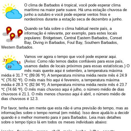
O clima de Barbados é tropical, você pode esperar clima
marítimo na maior parte suave. Há uma estação chuvosa de
junho a outubro e você pode esperar ventos frios e
nordestinos durante a estação seca de dezembro a junho.
Quando se fala sobre o clima habitual neste país, a
informação é relevante, por exemplo, para estes locais
populares: Bridgetown, Central Eastern Barbados, Conset
Bay, Diving in Barbados, Foul Bay, Southern Barbados,
Western Barbados.
Vamos ver agora o tempo que você pode esperar aqui.
(Aviso: Como não temos dados confiáveis ​​para esse país,
usamos dados de locais próximos para essas estatísticas.) O
mês mais quente aqui é setembro, a temperatura máxima
média é 31.7 ℃ (89.06 ℉). A temperatura mínima média neste mês é 24.9
℃ (76.82 ℉). O mês mais frio aqui é fevereiro, a temperatura máxima
média é 28.3 ℃ (82.94 ℉). A temperatura mínima média neste mês é 23.7
℃ (74.66 ℉). O mês mais chuvoso aqui é julho, o número médio de dias
chuvosos é 21.1. O mês menos chuvoso aqui é abril, o número médio de
dias chuvosos é 12.3.
Por favor, tenha em mente que esta não é uma previsão do tempo, mas as
informações sobre o tempo normal (em média). Isso deve ajudá-lo a decidir
quando é o melhor momento para ir para Barbados. Leia mais detalhes
sobre o tempo típico lá em todos os meses individuais abaixo: