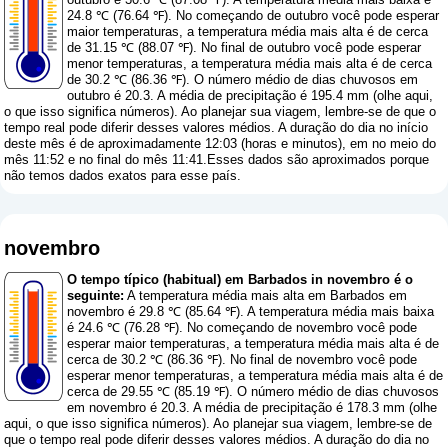
24.8 ℃ (76.64 ℉). No começando de outubro você pode esperar
maior temperaturas, a temperatura média mais alta é de cerca
de 31.15 ℃ (88.07 ℉). No final de outubro você pode esperar
menor temperaturas, a temperatura média mais alta é de cerca
de 30.2 ℃ (86.36 ℉). O número médio de dias chuvosos em
outubro é 20.3. A média de precipitação é 195.4 mm (
olhe aqui,
o que isso significa números
). Ao planejar sua viagem, lembre-se de que o
tempo real pode diferir desses valores médios. A duração do dia no início
deste mês é de aproximadamente 12:03 (horas e minutos), em no meio do
mês 11:52 e no final do mês 11:41.Esses dados são aproximados porque
não temos dados exatos para esse país.
novembro
O tempo típico (habitual) em Barbados in novembro é o
seguinte:
A temperatura média mais alta em Barbados em
novembro é 29.8 ℃ (85.64 ℉). A temperatura média mais baixa
é 24.6 ℃ (76.28 ℉). No começando de novembro você pode
esperar maior temperaturas, a temperatura média mais alta é de
cerca de 30.2 ℃ (86.36 ℉). No final de novembro você pode
esperar menor temperaturas, a temperatura média mais alta é de
cerca de 29.55 ℃ (85.19 ℉). O número médio de dias chuvosos
em novembro é 20.3. A média de precipitação é 178.3 mm (
olhe
aqui, o que isso significa números
). Ao planejar sua viagem, lembre-se de
que o tempo real pode diferir desses valores médios. A duração do dia no