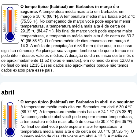
O tempo típico (habitual) em Barbados in março é o
seguinte:
A temperatura média mais alta em Barbados em
março é 30 ℃ (86 ℉). A temperatura média mais baixa é 24.2 ℃
(75.56 ℉). No começando de março você pode esperar menor
temperaturas, a temperatura média mais alta é de cerca de
29.15 ℃ (84.47 ℉). No final de março você pode esperar maior
temperaturas, a temperatura média mais alta é de cerca de 30.2
℃ (86.36 ℉). O número médio de dias chuvosos em março é
14.3. A média de precipitação é 58.8 mm (
olhe aqui, o que isso
significa números
). Ao planejar sua viagem, lembre-se de que o tempo real
pode diferir desses valores médios. A duração do dia no início deste mês é
de aproximadamente 11:52 (horas e minutos), em no meio do mês 12:03 e
no final do mês 12:15.Esses dados são aproximados porque não temos
dados exatos para esse país.
abril
O tempo típico (habitual) em Barbados in abril é o seguinte:
A temperatura média mais alta em Barbados em abril é 30.4 ℃
(86.72 ℉). A temperatura média mais baixa é 24.1 ℃ (75.38 ℉).
No começando de abril você pode esperar menor temperaturas,
a temperatura média mais alta é de cerca de 30.2 ℃ (86.36 ℉).
No final de abril você pode esperar maior temperaturas, a
temperatura média mais alta é de cerca de 30.7 ℃ (87.26 ℉). O
número médio de dias chuvosos em abril é 12.3. A média de