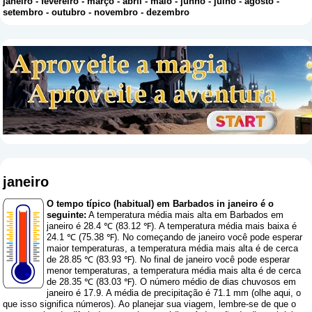
janeiro
-
fevereiro
-
março
-
abril
-
maio
-
junho
-
julho
-
agosto
-
setembro
-
outubro
-
novembro
-
dezembro
janeiro
O tempo típico (habitual) em Barbados in janeiro é o
seguinte:
A temperatura média mais alta em Barbados em
janeiro é 28.4 ℃ (83.12 ℉). A temperatura média mais baixa é
24.1 ℃ (75.38 ℉). No começando de janeiro você pode esperar
maior temperaturas, a temperatura média mais alta é de cerca
de 28.85 ℃ (83.93 ℉). No final de janeiro você pode esperar
menor temperaturas, a temperatura média mais alta é de cerca
de 28.35 ℃ (83.03 ℉). O número médio de dias chuvosos em
janeiro é 17.9. A média de precipitação é 71.1 mm (
olhe aqui, o
que isso significa números
). Ao planejar sua viagem, lembre-se de que o