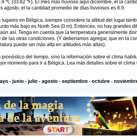
9 ℃ (33.62 ℉). El mes más lluvioso aquí diciembre, el la canti
s agosto, el la cantidad promedio de días lluviosos es 8.9.
lugares en Bélgica, siempre considere la altitud del lugar tamb
unto más bajo es North Sea (0 m). Entonces, no hay grandes dife
ma aún así. Tenga en cuenta que la temperatura generalmente dism
 de las otras condiciones. (Y deberíamos agregar, que en la 
ratura puede ser más alta en altitudes más altas).
pronóstico del tiempo, sino la información sobre el clima habit
jor momento para ir a Bélgica. Lea más detalles sobre el clima 
ayo
-
junio
-
julio
-
agosto
-
septiembre
-
octubre
-
noviembr