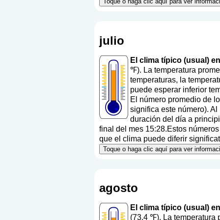
Toque o haga clic aquí para ver informac
julio
El clima típico (usual) e
℉). La temperatura promed
temperaturas, la temperat
puede esperar inferior te
El número promedio de los
significa este número
). A
duración del día a princi
final del mes 15:28.Estos números a
que el clima puede diferir significa
Toque o haga clic aquí para ver informac
agosto
El clima típico (usual) 
(73.4 ℉). La temperatura 