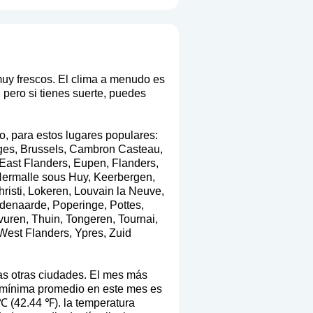
muy frescos. El clima a menudo es
 pero si tienes suerte, puedes
o, para estos lugares populares:
ruges, Brussels, Cambron Casteau,
East Flanders, Eupen, Flanders,
Hermalle sous Huy, Keerbergen,
hristi, Lokeren, Louvain la Neuve,
enaarde, Poperinge, Pottes,
vuren, Thuin, Tongeren, Tournai,
 West Flanders, Ypres, Zuid
as otras ciudades. El mes más
a mínima promedio en este mes es
℃ (42.44 ℉). la temperatura