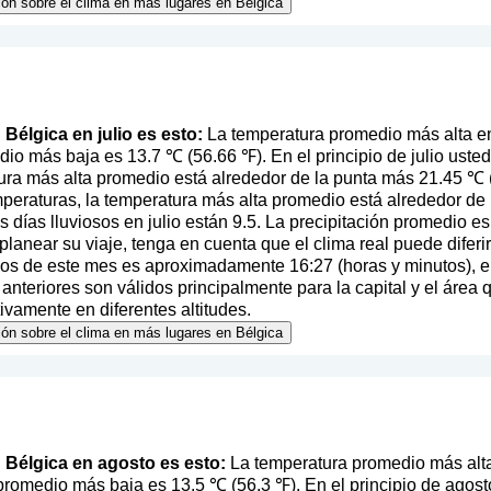
ión sobre el clima en más lugares en Bélgica
n Bélgica en julio es esto:
La temperatura promedio más alta en
io más baja es 13.7 ℃ (56.66 ℉). En el principio de julio usted
ura más alta promedio está alrededor de la punta más 21.45 ℃ (7
mperaturas, la temperatura más alta promedio está alrededor de
 días lluviosos en julio están 9.5. La precipitación promedio e
l planear su viaje, tenga en cuenta que el clima real puede difer
pios de este mes es aproximadamente 16:27 (horas y minutos), 
nteriores son válidos principalmente para la capital y el área 
tivamente en diferentes altitudes.
ión sobre el clima en más lugares en Bélgica
en Bélgica en agosto es esto:
La temperatura promedio más alt
promedio más baja es 13.5 ℃ (56.3 ℉). En el principio de agos