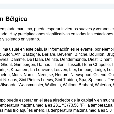
n Bélgica
 templado marítimo, puede esperar inviernos suaves y veranos 
ado. Hay precipitaciones significativas en todas las estaciones,
do y soleado en verano.
ma usual en este país, la información es relevante, por ejempl
p, Arlon, Ath, Bastogne, Berlare, Beveren, Binche, Bouillon, B
èvres, Damme, De Haan, Deinze, Dendermonde, Diest, Dinant, 
Ghent, Grimbergen, Hainaut, Halen, Hasselt, Henri Chapelle, 
trijk, Kraainem, La Louvière, Leuven, Lier, Limburg, Liège, Loc
en, Mons, Namur, Neerijse, Neupré, Nieuwpoort, Ostend, Oud
t Niklaas, Sint Pieters Leeuw, Sint Truiden, Spa, Spiennes, Ter
le, Vilvoorde, Waasmunster, Wallonia, Walloon Brabant, Waterloo,
po puede esperar en el área alrededor de la capital y en much
la temperatura máxima media es 23.1 ℃ (73.58 ℉). la temperatur
es más frío aquí es enero, la temperatura máxima media es 5.8 