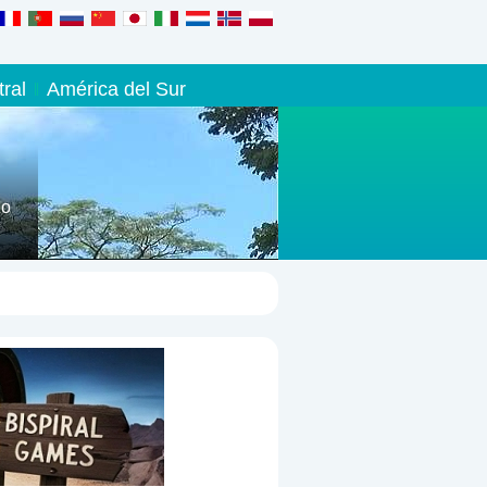
ral
América del Sur
zo