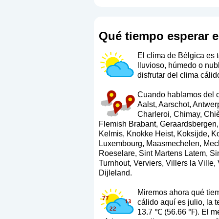
Qué tiempo esperar e
El clima de Bélgica es
lluvioso, húmedo o nubl
disfrutar del clima cáli
Cuando hablamos del cli
Aalst, Aarschot, Antwer
Charleroi, Chimay, Chi
Flemish Brabant, Geraardsbergen, 
Kelmis, Knokke Heist, Koksijde, Kor
Luxembourg, Maasmechelen, Mechel
Roeselare, Sint Martens Latem, Sin
Turnhout, Verviers, Villers la Vil
Dijleland.
Miremos ahora qué tiem
cálido aquí es julio, 
13.7 ℃ (56.66 ℉). El m