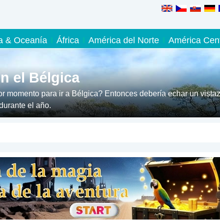
ia & Oceanía
África
América del Norte
América Cent
n el Bélgica
r momento para ir a Bélgica? Entonces debería echar un vista
durante el año.