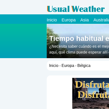
Inicio
Europa
Asia
Austral
Tiempo habitual e
¿Necesita saber cuándo es el mejo
aquí, qué clima puede esperar allí 
Inicio
-
Europa
- Bélgica