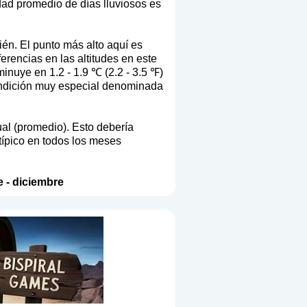
dad promedio de días lluviosos es
ién. El punto más alto aquí es
rencias en las altitudes en este
inuye en 1.2 - 1.9 ℃ (2.2 - 3.5 ℉)
condición muy especial denominada
ual (promedio). Esto debería
típico en todos los meses
e
-
diciembre