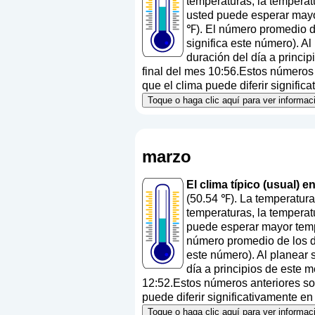
temperaturas, la temperat
usted puede esperar mayo
℉). El número promedio de
significa este número
). A
duración del día a princi
final del mes 10:56.Estos números a
que el clima puede diferir significa
Toque o haga clic aquí para ver informac
marzo
El clima típico (usual) 
(50.54 ℉). La temperatura
temperaturas, la temperat
puede esperar mayor temp
número promedio de los dí
este número
). Al planear
día a principios de este 
12:52.Estos números anteriores son
puede diferir significativamente en 
Toque o haga clic aquí para ver informac