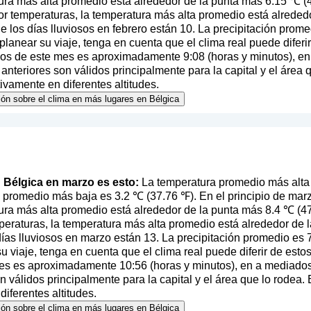
ura más alta promedio está alrededor de la punta más 6.15 ℃ (43
r temperaturas, la temperatura más alta promedio está alreded
 los días lluviosos en febrero están 10. La precipitación prom
l planear su viaje, tenga en cuenta que el clima real puede difer
pios de este mes es aproximadamente 9:08 (horas y minutos), e
nteriores son válidos principalmente para la capital y el área 
tivamente en diferentes altitudes.
ión sobre el clima en más lugares en Bélgica
en Bélgica en marzo es esto:
La temperatura promedio más alta
 promedio más baja es 3.2 ℃ (37.76 ℉). En el principio de marz
ura más alta promedio está alrededor de la punta más 8.4 ℃ (47
eraturas, la temperatura más alta promedio está alrededor de 
as lluviosos en marzo están 13. La precipitación promedio es 
 su viaje, tenga en cuenta que el clima real puede diferir de est
mes es aproximadamente 10:56 (horas y minutos), en a mediados 
 válidos principalmente para la capital y el área que lo rodea. 
diferentes altitudes.
ión sobre el clima en más lugares en Bélgica