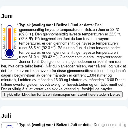
Juni
Typisk (vanlig) vær i Belize i Juni er dette:
Den
gjennomsnittlig høyeste temperaturen i Belize i Juni er 32 ℃
(89.6 ℉). Den gjennomsnittlig laveste temperaturen er 22.5 ℃
(72.5 ℉). På begynnelsen Juni du kan forvente høyere
temperaturer, er den gjennomsnittlige høyeste temperaturen
rundt 33.5 ℃ (92.3 ℉). På slutten Juni du kan forvente nedre
temperaturer, er den gjennomsnittlige høyeste temperaturen
rundt 31.9 ℃ (89.42 ℉). Gjennomsnittlig antall regnværsdager i
Juni er 19.3. Den gjennomsnittlige nedbøren er 308.8 mm (
ser
her, hva dette tallet betyr
). Når du planlegger reisen, vær så snill og husk at
det faktiske været kan avvike fra disse gjennomsnittsverdiene. Lengden på
dagen i begynnelsen av denne måneden er omtrent 13:04 (timer og
minutter), i midten av måneden 13:09 og i slutten av måneden 13:08.Disse
tallene ovenfor gjelder hovedsakelig for hovedstaden og området rundt det.
Det er viktig å si at været kan avvike vesentlig i forskjellige høyder.
Trykk eller klikk her for å se informasjon om været flere steder i Belize
Juli
Typisk (vanlig) vær i Belize i Juli er dette:
Den gjennomsnittlig