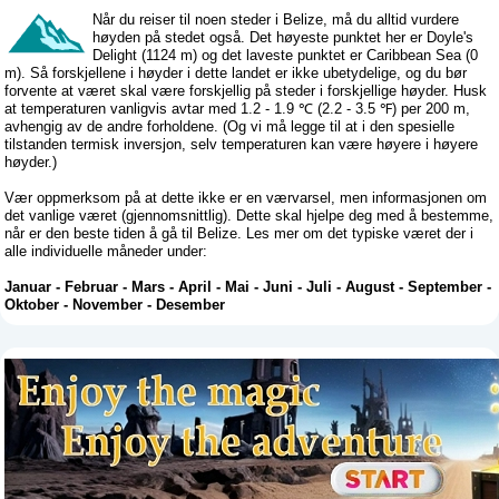
Når du reiser til noen steder i Belize, må du alltid vurdere
høyden på stedet også. Det høyeste punktet her er Doyle's
Delight (1124 m) og det laveste punktet er Caribbean Sea (0
m). Så forskjellene i høyder i dette landet er ikke ubetydelige, og du bør
forvente at været skal være forskjellig på steder i forskjellige høyder. Husk
at temperaturen vanligvis avtar med 1.2 - 1.9 ℃ (2.2 - 3.5 ℉) per 200 m,
avhengig av de andre forholdene. (Og vi må legge til at i den spesielle
tilstanden termisk inversjon, selv temperaturen kan være høyere i høyere
høyder.)
Vær oppmerksom på at dette ikke er en værvarsel, men informasjonen om
det vanlige været (gjennomsnittlig). Dette skal hjelpe deg med å bestemme,
når er den beste tiden å gå til Belize. Les mer om det typiske været der i
alle individuelle måneder under:
Januar
-
Februar
-
Mars
-
April
-
Mai
-
Juni
-
Juli
-
August
-
September
-
Oktober
-
November
-
Desember