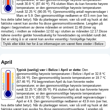
rundt 30.8 ℃ (87.44 ℉). På slutten Mars du kan forvente høyere
temperaturer, er den gjennomsnittlige høyeste temperaturen
rundt 32.25 ℃ (90.05 ℉). Gjennomsnittlig antall regnværsdager i
Mars er 5.9. Den gjennomsnittlige nedbøren er 43.5 mm (
ser her,
hva dette tallet betyr
). Når du planlegger reisen, vær så snill og husk at det
faktiske været kan avvike fra disse gjennomsnittsverdiene. Lengden på
dagen i begynnelsen av denne måneden er omtrent 11:48 (timer og
minutter), i midten av måneden 12:02 og i slutten av måneden 12:17.Disse
tallene ovenfor gjelder hovedsakelig for hovedstaden og området rundt det.
Det er viktig å si at været kan avvike vesentlig i forskjellige høyder.
Trykk eller klikk her for å se informasjon om været flere steder i Belize
April
Typisk (vanlig) vær i Belize i April er dette:
Den
gjennomsnittlig høyeste temperaturen i Belize i April er 32.8 ℃
(91.04 ℉). Den gjennomsnittlig laveste temperaturen er 19.7 ℃
(67.46 ℉). På begynnelsen April du kan forvente nedre
temperaturer, er den gjennomsnittlige høyeste temperaturen
rundt 32.25 ℃ (90.05 ℉). På slutten April du kan forvente høyere
temperaturer, er den gjennomsnittlige høyeste temperaturen
rundt 33.9 ℃ (93.02 ℉). Gjennomsnittlig antall regnværsdager i
April er 4.9. Den gjennomsnittlige nedbøren er 43.9 mm (
ser her,
hva dette tallet betyr
). Når du planlegger reisen, vær så snill og husk at det
faktiske været kan avvike fra disse gjennomsnittsverdiene. Lengden på