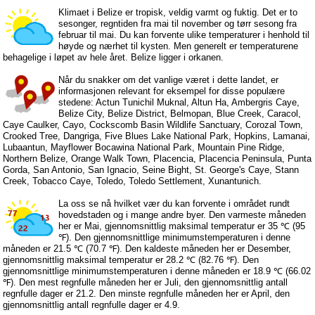
Klimaet i Belize er tropisk, veldig varmt og fuktig. Det er to
sesonger, regntiden fra mai til november og tørr sesong fra
februar til mai. Du kan forvente ulike temperaturer i henhold til
høyde og nærhet til kysten. Men generelt er temperaturene
behagelige i løpet av hele året. Belize ligger i orkanen.
Når du snakker om det vanlige været i dette landet, er
informasjonen relevant for eksempel for disse populære
stedene: Actun Tunichil Muknal, Altun Ha, Ambergris Caye,
Belize City, Belize District, Belmopan, Blue Creek, Caracol,
Caye Caulker, Cayo, Cockscomb Basin Wildlife Sanctuary, Corozal Town,
Crooked Tree, Dangriga, Five Blues Lake National Park, Hopkins, Lamanai,
Lubaantun, Mayflower Bocawina National Park, Mountain Pine Ridge,
Northern Belize, Orange Walk Town, Placencia, Placencia Peninsula, Punta
Gorda, San Antonio, San Ignacio, Seine Bight, St. George's Caye, Stann
Creek, Tobacco Caye, Toledo, Toledo Settlement, Xunantunich.
La oss se nå hvilket vær du kan forvente i området rundt
hovedstaden og i mange andre byer. Den varmeste måneden
her er Mai, gjennomsnittlig maksimal temperatur er 35 ℃ (95
℉). Den gjennomsnittlige minimumstemperaturen i denne
måneden er 21.5 ℃ (70.7 ℉). Den kaldeste måneden her er Desember,
gjennomsnittlig maksimal temperatur er 28.2 ℃ (82.76 ℉). Den
gjennomsnittlige minimumstemperaturen i denne måneden er 18.9 ℃ (66.02
℉). Den mest regnfulle måneden her er Juli, den gjennomsnittlig antall
regnfulle dager er 21.2. Den minste regnfulle måneden her er April, den
gjennomsnittlig antall regnfulle dager er 4.9.