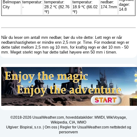
Belmopan
temperatur:
temperatur:
temperatur:
nedbør:
dager:
City
-
28.2 ℃ (82.76
18.9 ℃ (66.02
174.7mm
14.8
℉)
℉)
Når du leser om antall mm nedbør, bør du vite dette: Lett regn er når
nedbørshastigheten er mindre enn 2,5 mm pr. Time. For moderat regn er
dette tallet mellom 2,5 mm og 10 mm, for kraftig regn er det 10 mm - 50
mm. Meget sterkt regn har dette tallet høyere enn 50 mm i timen.
©2018-2026 UsualWeather.com, hoveddatakilder: MWDI, WikiVoyage,
Wikipedia, CIA, WMO
Utgiver: Bispiral, s.r.o. |
Om oss
|
Regler for UsualWeather.com nettstedet og
personvern