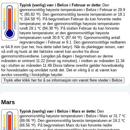
Typisk (vanlig) vær i Belize i Februar er dette:
Den
gjennomsnittlig høyeste temperaturen i Belize i Februar er 29.9
℃ (85.82 ℉). Den gjennomsnittlig laveste temperaturen er 18.1
℃ (64.58 ℉). På begynnelsen Februar du kan forvente nedre
temperaturer, er den gjennomsnittlige høyeste temperaturen
rundt 29.1 ℃ (84.38 ℉). På slutten Februar du kan forvente
høyere temperaturer, er den gjennomsnittlige høyeste
temperaturen rundt 30.8 ℃ (87.44 ℉). Gjennomsnittlig antall
regnværsdager i Februar er 9.1. Den gjennomsnittlige nedbøren
er 64.8 mm (
ser her, hva dette tallet betyr
). Når du planlegger reisen, vær
så snill og husk at det faktiske været kan avvike fra disse
gjennomsnittsverdiene. Lengden på dagen i begynnelsen av denne
måneden er omtrent 11:22 (timer og minutter), i midten av måneden 11:34
og i slutten av måneden 11:48.Disse tallene ovenfor gjelder hovedsakelig
for hovedstaden og området rundt det. Det er viktig å si at været kan
avvike vesentlig i forskjellige høyder.
Trykk eller klikk her for å se informasjon om været flere steder i Belize
Mars
Typisk (vanlig) vær i Belize i Mars er dette:
Den
gjennomsnittlig høyeste temperaturen i Belize i Mars er 31.7 ℃
(89.06 ℉). Den gjennomsnittlig laveste temperaturen er 19.2 ℃
(66.56 ℉). På begynnelsen Mars du kan forvente nedre
temperaturer, er den gjennomsnittlige høyeste temperaturen