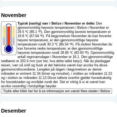
November
Typisk (vanlig) vær i Belize i November er dette:
Den
gjennomsnittlig høyeste temperaturen i Belize i November er
29.5 ℃ (85.1 ℉). Den gjennomsnittlig laveste temperaturen er
19.8 ℃ (67.64 ℉). På begynnelsen November du kan forvente
høyere temperaturer, er den gjennomsnittlige høyeste
temperaturen rundt 30.3 ℃ (86.54 ℉). På slutten November du
kan forvente nedre temperaturer, er den gjennomsnittlige
høyeste temperaturen rundt 28.85 ℃ (83.93 ℉). Gjennomsnittlig
antall regnværsdager i November er 16.1. Den gjennomsnittlige
nedbøren er 202.6 mm (
ser her, hva dette tallet betyr
). Når du planlegger
reisen, vær så snill og husk at det faktiske været kan avvike fra disse
gjennomsnittsverdiene. Lengden på dagen i begynnelsen av denne
måneden er omtrent 11:34 (timer og minutter), i midten av måneden 11:22
og i slutten av måneden 11:12.Disse tallene ovenfor gjelder hovedsakelig
for hovedstaden og området rundt det. Det er viktig å si at været kan
avvike vesentlig i forskjellige høyder.
Trykk eller klikk her for å se informasjon om været flere steder i Belize
Desember