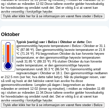
og i slutten av måneden 12:02.Disse tallene ovenfor gjelder hovedsakelig
for hovedstaden og området rundt det. Det er viktig å si at været kan
avvike vesentlig i forskjellige høyder.
Trykk eller klikk her for å se informasjon om været flere steder i Belize
Oktober
Typisk (vanlig) vær i Belize i Oktober er dette:
Den
gjennomsnittlig høyeste temperaturen i Belize i Oktober er 31.1
℃ (87.98 ℉). Den gjennomsnittlig laveste temperaturen er 21.8
℃ (71.24 ℉). På begynnelsen Oktober du kan forvente høyere
temperaturer, er den gjennomsnittlige høyeste temperaturen
rundt 31.85 ℃ (89.33 ℉). På slutten Oktober du kan forvente
nedre temperaturer, er den gjennomsnittlige høyeste
temperaturen rundt 30.3 ℃ (86.54 ℉). Gjennomsnittlig antall
regnværsdager i Oktober er 18.1. Den gjennomsnittlige nedbøren
er 212.5 mm (
ser her, hva dette tallet betyr
). Når du planlegger reisen, vær
så snill og husk at det faktiske været kan avvike fra disse
gjennomsnittsverdiene. Lengden på dagen i begynnelsen av denne
måneden er omtrent 12:02 (timer og minutter), i midten av måneden 11:48
og i slutten av måneden 11:34.Disse tallene ovenfor gjelder hovedsakelig
for hovedstaden og området rundt det. Det er viktig å si at været kan
avvike vesentlig i forskjellige høyder.
Trykk eller klikk her for å se informasjon om været flere steder i Belize