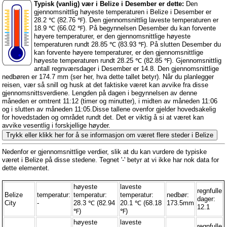
Typisk (vanlig) vær i Belize i Desember er dette:
Den
gjennomsnittlig høyeste temperaturen i Belize i Desember er
28.2 ℃ (82.76 ℉). Den gjennomsnittlig laveste temperaturen er
18.9 ℃ (66.02 ℉). På begynnelsen Desember du kan forvente
høyere temperaturer, er den gjennomsnittlige høyeste
temperaturen rundt 28.85 ℃ (83.93 ℉). På slutten Desember du
kan forvente høyere temperaturer, er den gjennomsnittlige
høyeste temperaturen rundt 28.25 ℃ (82.85 ℉). Gjennomsnittlig
antall regnværsdager i Desember er 14.8. Den gjennomsnittlige
nedbøren er 174.7 mm (
ser her, hva dette tallet betyr
). Når du planlegger
reisen, vær så snill og husk at det faktiske været kan avvike fra disse
gjennomsnittsverdiene. Lengden på dagen i begynnelsen av denne
måneden er omtrent 11:12 (timer og minutter), i midten av måneden 11:06
og i slutten av måneden 11:05.Disse tallene ovenfor gjelder hovedsakelig
for hovedstaden og området rundt det. Det er viktig å si at været kan
avvike vesentlig i forskjellige høyder.
Trykk eller klikk her for å se informasjon om været flere steder i Belize
Nedenfor er gjennomsnittlige verdier, slik at du kan vurdere de typiske
været i Belize på disse stedene. Tegnet '-' betyr at vi ikke har nok data for
dette elementet.
høyeste
laveste
regnfulle
Belize
temperatur:
temperatur:
temperatur:
nedbør:
dager:
City
-
28.3 ℃ (82.94
20.1 ℃ (68.18
173.5mm
12.1
℉)
℉)
høyeste
laveste
regnfulle