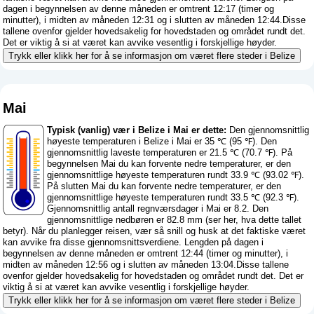
dagen i begynnelsen av denne måneden er omtrent 12:17 (timer og
minutter), i midten av måneden 12:31 og i slutten av måneden 12:44.Disse
tallene ovenfor gjelder hovedsakelig for hovedstaden og området rundt det.
Det er viktig å si at været kan avvike vesentlig i forskjellige høyder.
Trykk eller klikk her for å se informasjon om været flere steder i Belize
Mai
Typisk (vanlig) vær i Belize i Mai er dette:
Den gjennomsnittlig
høyeste temperaturen i Belize i Mai er 35 ℃ (95 ℉). Den
gjennomsnittlig laveste temperaturen er 21.5 ℃ (70.7 ℉). På
begynnelsen Mai du kan forvente nedre temperaturer, er den
gjennomsnittlige høyeste temperaturen rundt 33.9 ℃ (93.02 ℉).
På slutten Mai du kan forvente nedre temperaturer, er den
gjennomsnittlige høyeste temperaturen rundt 33.5 ℃ (92.3 ℉).
Gjennomsnittlig antall regnværsdager i Mai er 8.2. Den
gjennomsnittlige nedbøren er 82.8 mm (
ser her, hva dette tallet
betyr
). Når du planlegger reisen, vær så snill og husk at det faktiske været
kan avvike fra disse gjennomsnittsverdiene. Lengden på dagen i
begynnelsen av denne måneden er omtrent 12:44 (timer og minutter), i
midten av måneden 12:56 og i slutten av måneden 13:04.Disse tallene
ovenfor gjelder hovedsakelig for hovedstaden og området rundt det. Det er
viktig å si at været kan avvike vesentlig i forskjellige høyder.
Trykk eller klikk her for å se informasjon om været flere steder i Belize