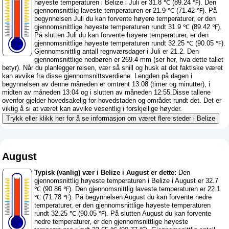
høyeste temperaturen i Belize i Juli er 31.8 ℃ (89.24 ℉). Den
gjennomsnittlig laveste temperaturen er 21.9 ℃ (71.42 ℉). På
begynnelsen Juli du kan forvente høyere temperaturer, er den
gjennomsnittlige høyeste temperaturen rundt 31.9 ℃ (89.42 ℉).
På slutten Juli du kan forvente høyere temperaturer, er den
gjennomsnittlige høyeste temperaturen rundt 32.25 ℃ (90.05 ℉).
Gjennomsnittlig antall regnværsdager i Juli er 21.2. Den
gjennomsnittlige nedbøren er 269.4 mm (
ser her, hva dette tallet
betyr
). Når du planlegger reisen, vær så snill og husk at det faktiske været
kan avvike fra disse gjennomsnittsverdiene. Lengden på dagen i
begynnelsen av denne måneden er omtrent 13:08 (timer og minutter), i
midten av måneden 13:04 og i slutten av måneden 12:55.Disse tallene
ovenfor gjelder hovedsakelig for hovedstaden og området rundt det. Det er
viktig å si at været kan avvike vesentlig i forskjellige høyder.
Trykk eller klikk her for å se informasjon om været flere steder i Belize
August
Typisk (vanlig) vær i Belize i August er dette:
Den
gjennomsnittlig høyeste temperaturen i Belize i August er 32.7
℃ (90.86 ℉). Den gjennomsnittlig laveste temperaturen er 22.1
℃ (71.78 ℉). På begynnelsen August du kan forvente nedre
temperaturer, er den gjennomsnittlige høyeste temperaturen
rundt 32.25 ℃ (90.05 ℉). På slutten August du kan forvente
nedre temperaturer, er den gjennomsnittlige høyeste