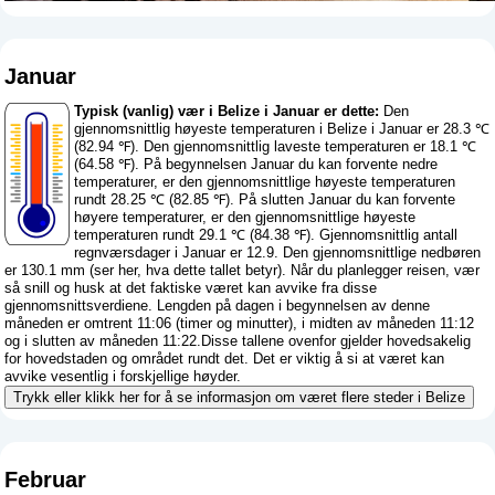
Januar
Typisk (vanlig) vær i Belize i Januar er dette:
Den
gjennomsnittlig høyeste temperaturen i Belize i Januar er 28.3 ℃
(82.94 ℉). Den gjennomsnittlig laveste temperaturen er 18.1 ℃
(64.58 ℉). På begynnelsen Januar du kan forvente nedre
temperaturer, er den gjennomsnittlige høyeste temperaturen
rundt 28.25 ℃ (82.85 ℉). På slutten Januar du kan forvente
høyere temperaturer, er den gjennomsnittlige høyeste
temperaturen rundt 29.1 ℃ (84.38 ℉). Gjennomsnittlig antall
regnværsdager i Januar er 12.9. Den gjennomsnittlige nedbøren
er 130.1 mm (
ser her, hva dette tallet betyr
). Når du planlegger reisen, vær
så snill og husk at det faktiske været kan avvike fra disse
gjennomsnittsverdiene. Lengden på dagen i begynnelsen av denne
måneden er omtrent 11:06 (timer og minutter), i midten av måneden 11:12
og i slutten av måneden 11:22.Disse tallene ovenfor gjelder hovedsakelig
for hovedstaden og området rundt det. Det er viktig å si at været kan
avvike vesentlig i forskjellige høyder.
Trykk eller klikk her for å se informasjon om været flere steder i Belize
Februar