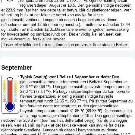
temperaturen rundt 32.65 ℃ (90.77 ℉). Gjennomsnittlig antall
regnværsdager i August er 18.5. Den gjennomsnittlige nedbøren
er 223.9 mm (
ser her, hva dette tallet betyr
). Når du planlegger reisen, vær
så snill og husk at det faktiske været kan avvike fra disse
gjennomsnittsverdiene. Lengden på dagen i begynnelsen av denne
måneden er omtrent 12:55 (timer og minutter), i midten av måneden 12:44
og i slutten av måneden 12:31.Disse tallene ovenfor gjelder hovedsakelig
for hovedstaden og området rundt det. Det er viktig å si at været kan
avvike vesentlig i forskjellige høyder.
Trykk eller klikk her for å se informasjon om været flere steder i Belize
September
Typisk (vanlig) vær i Belize i September er dette:
Den
gjennomsnittlig høyeste temperaturen i Belize i September er
32.6 ℃ (90.68 ℉). Den gjennomsnittlig laveste temperaturen er
22.3 ℃ (72.14 ℉). På begynnelsen September du kan forvente
høyere temperaturer, er den gjennomsnittlige høyeste
temperaturen rundt 32.65 ℃ (90.77 ℉). På slutten September du
kan forvente nedre temperaturer, er den gjennomsnittlige
høyeste temperaturen rundt 31.85 ℃ (89.33 ℉). Gjennomsnittlig
antall regnværsdager i September er 19.5. Den gjennomsnittlige
nedbøren er 259.8 mm (
ser her, hva dette tallet betyr
). Når du planlegger
reisen, vær så snill og husk at det faktiske været kan avvike fra disse
gjennomsnittsverdiene. Lengden på dagen i begynnelsen av denne
måneden er omtrent 12:31 (timer og minutter), i midten av måneden 12:17