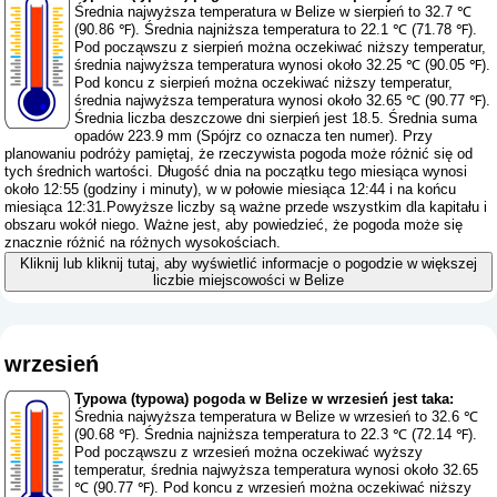
Średnia najwyższa temperatura w Belize w sierpień to 32.7 ℃
(90.86 ℉). Średnia najniższa temperatura to 22.1 ℃ (71.78 ℉).
Pod począwszu z sierpień można oczekiwać niższy temperatur,
średnia najwyższa temperatura wynosi około 32.25 ℃ (90.05 ℉).
Pod koncu z sierpień można oczekiwać niższy temperatur,
średnia najwyższa temperatura wynosi około 32.65 ℃ (90.77 ℉).
Średnia liczba deszczowe dni sierpień jest 18.5. Średnia suma
opadów 223.9 mm (
Spójrz co oznacza ten numer
). Przy
planowaniu podróży pamiętaj, że rzeczywista pogoda może różnić się od
tych średnich wartości. Długość dnia na początku tego miesiąca wynosi
około 12:55 (godziny i minuty), w w połowie miesiąca 12:44 i na końcu
miesiąca 12:31.Powyższe liczby są ważne przede wszystkim dla kapitału i
obszaru wokół niego. Ważne jest, aby powiedzieć, że pogoda może się
znacznie różnić na różnych wysokościach.
Kliknij lub kliknij tutaj, aby wyświetlić informacje o pogodzie w większej
liczbie miejscowości w Belize
wrzesień
Typowa (typowa) pogoda w Belize w wrzesień jest taka:
Średnia najwyższa temperatura w Belize w wrzesień to 32.6 ℃
(90.68 ℉). Średnia najniższa temperatura to 22.3 ℃ (72.14 ℉).
Pod począwszu z wrzesień można oczekiwać wyższy
temperatur, średnia najwyższa temperatura wynosi około 32.65
℃ (90.77 ℉). Pod koncu z wrzesień można oczekiwać niższy