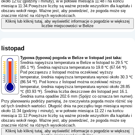
około 12:02 (godziny i minuty), w w połowie miesiąca 11:48 i na końcu
miesiąca 11:34.Powyższe liczby są ważne przede wszystkim dla kapitału i
obszaru wokół niego. Ważne jest, aby powiedzieć, że pogoda może się
znacznie różnić na różnych wysokościach.
Kliknij lub kliknij tutaj, aby wyświetlić informacje o pogodzie w większej
liczbie miejscowości w Belize
listopad
Typowa (typowa) pogoda w Belize w listopad jest taka:
Średnia najwyższa temperatura w Belize w listopad to 29.5 ℃
(85.1 ℉). Średnia najniższa temperatura to 19.8 ℃ (67.64 ℉).
Pod począwszu z listopad można oczekiwać wyższy
temperatur, średnia najwyższa temperatura wynosi około 30.3 ℃
(86.54 ℉). Pod koncu z listopad można oczekiwać niższy
temperatur, średnia najwyższa temperatura wynosi około 28.85
℃ (83.93 ℉). Średnia liczba deszczowe dni listopad jest 16.1.
Średnia suma opadów 202.6 mm (
Spójrz co oznacza ten numer
).
Przy planowaniu podróży pamiętaj, że rzeczywista pogoda może różnić się
od tych średnich wartości. Długość dnia na początku tego miesiąca wynosi
około 11:34 (godziny i minuty), w w połowie miesiąca 11:22 i na końcu
miesiąca 11:12.Powyższe liczby są ważne przede wszystkim dla kapitału i
obszaru wokół niego. Ważne jest, aby powiedzieć, że pogoda może się
znacznie różnić na różnych wysokościach.
Kliknij lub kliknij tutaj, aby wyświetlić informacje o pogodzie w większej