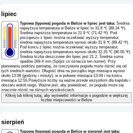
lipiec
Typowa (typowa) pogoda w Belize w lipiec jest taka:
Średnia
najwyższa temperatura w Belize w lipiec to 31.8 ℃ (89.24 ℉).
Średnia najniższa temperatura to 21.9 ℃ (71.42 ℉). Pod
począwszu z lipiec można oczekiwać wyższy temperatur,
średnia najwyższa temperatura wynosi około 31.9 ℃ (89.42 ℉).
Pod koncu z lipiec można oczekiwać wyższy temperatur,
średnia najwyższa temperatura wynosi około 32.25 ℃ (90.05 ℉).
Średnia liczba deszczowe dni lipiec jest 21.2. Średnia suma
opadów 269.4 mm (
Spójrz co oznacza ten numer
). Przy
planowaniu podróży pamiętaj, że rzeczywista pogoda może różnić się od
tych średnich wartości. Długość dnia na początku tego miesiąca wynosi
około 13:08 (godziny i minuty), w w połowie miesiąca 13:04 i na końcu
miesiąca 12:55.Powyższe liczby są ważne przede wszystkim dla kapitału i
obszaru wokół niego. Ważne jest, aby powiedzieć, że pogoda może się
znacznie różnić na różnych wysokościach.
Kliknij lub kliknij tutaj, aby wyświetlić informacje o pogodzie w większej
liczbie miejscowości w Belize
sierpień
Typowa (typowa) pogoda w Belize w sierpień jest taka: