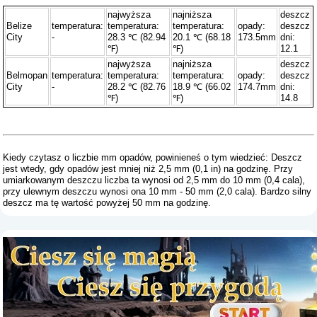
najwyższa
najniższa
deszcz
Belize
temperatura:
temperatura:
temperatura:
opady:
deszcz
City
-
28.3 ℃ (82.94
20.1 ℃ (68.18
173.5mm
dni:
℉)
℉)
12.1
najwyższa
najniższa
deszcz
Belmopan
temperatura:
temperatura:
temperatura:
opady:
deszcz
City
-
28.2 ℃ (82.76
18.9 ℃ (66.02
174.7mm
dni:
℉)
℉)
14.8
Kiedy czytasz o liczbie mm opadów, powinieneś o tym wiedzieć: Deszcz
jest wtedy, gdy opadów jest mniej niż 2,5 mm (0,1 in) na godzinę. Przy
umiarkowanym deszczu liczba ta wynosi od 2,5 mm do 10 mm (0,4 cala),
przy ulewnym deszczu wynosi ona 10 mm - 50 mm (2,0 cala). Bardzo silny
deszcz ma tę wartość powyżej 50 mm na godzinę.