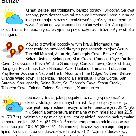
Belize
Klimat Belize jest tropikalny, bardzo gorący i wilgotny. Są dwa
sezony, pora deszczowa od maja do listopada i pora sucha od
lutego do maja. Możesz spodziewać się różnych temperatur
w zależności od wysokości i bliskości wybrzeża. Ale ogólnie
rzecz biorąc temperatury są przyjemne przez cały rok. Belize leży w strefie
huraganu.
Mówiąc o zwykłej pogody w tym kraju, informacja ma
znaczenie na przykład dla tych popularnych miejsc: Actun
Tunichil Muknal, Altun Ha, Ambergris Caye, Belize City,
Belize District, Belmopan, Blue Creek, Caracol, Caye Caulker,
Cayo, Cockscomb Basin Wildlife Sanctuary, Corozal Town, Crooked Tree,
Dangriga, Five Blues Lake National Park, Hopkins, Lamanai, Lubaantun,
Mayflower Bocawina National Park, Mountain Pine Ridge, Northern Belize,
Orange Walk Town, Placencia, Placencia Peninsula, Punta Gorda, San
Antonio, San Ignacio, Seine Bight, St. George's Caye, Stann Creek,
Tobacco Caye, Toledo, Toledo Settlement, Xunantunich.
Zobaczmy teraz, jakiej pogody można się spodziewać w
okolicy stolicy i wielu innych miast. Najcieplejszy miesiąc
tutaj jest maj, średnia maksymalna temperatura jest 35 ℃ (95
℉). Średnia temperatura minimalna w tym miesiącu jest 21.5
℃ (70.7 ℉). Najzimniejszy miesiąc tutaj jest grudzień, średnia maksymalna
temperatura jest 28.2 ℃ (82.76 ℉). Średnia temperatura minimalna w tym
miesiącu jest 18.9 ℃ (66.02 ℉). Najbardziej deszczowy miesiąc tutaj jest
lipiec, średnia liczba dni deszczowych jest w 21.2. Najmniej deszczowy