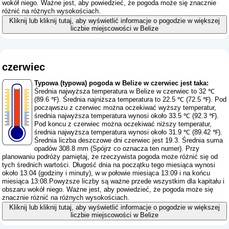
wokół niego. Ważne jest, aby powiedzieć, że pogoda może się znacznie
różnić na różnych wysokościach.
Kliknij lub kliknij tutaj, aby wyświetlić informacje o pogodzie w większej
liczbie miejscowości w Belize
czerwiec
Typowa (typowa) pogoda w Belize w czerwiec jest taka:
Średnia najwyższa temperatura w Belize w czerwiec to 32 ℃
(89.6 ℉). Średnia najniższa temperatura to 22.5 ℃ (72.5 ℉). Pod
począwszu z czerwiec można oczekiwać wyższy temperatur,
średnia najwyższa temperatura wynosi około 33.5 ℃ (92.3 ℉).
Pod koncu z czerwiec można oczekiwać niższy temperatur,
średnia najwyższa temperatura wynosi około 31.9 ℃ (89.42 ℉).
Średnia liczba deszczowe dni czerwiec jest 19.3. Średnia suma
opadów 308.8 mm (
Spójrz co oznacza ten numer
). Przy
planowaniu podróży pamiętaj, że rzeczywista pogoda może różnić się od
tych średnich wartości. Długość dnia na początku tego miesiąca wynosi
około 13:04 (godziny i minuty), w w połowie miesiąca 13:09 i na końcu
miesiąca 13:08.Powyższe liczby są ważne przede wszystkim dla kapitału i
obszaru wokół niego. Ważne jest, aby powiedzieć, że pogoda może się
znacznie różnić na różnych wysokościach.
Kliknij lub kliknij tutaj, aby wyświetlić informacje o pogodzie w większej
liczbie miejscowości w Belize