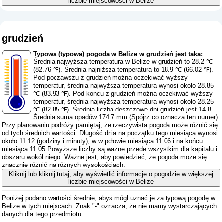
liczbie miejscowości w Belize
grudzień
Typowa (typowa) pogoda w Belize w grudzień jest taka:
Średnia najwyższa temperatura w Belize w grudzień to 28.2 ℃
(82.76 ℉). Średnia najniższa temperatura to 18.9 ℃ (66.02 ℉).
Pod począwszu z grudzień można oczekiwać wyższy
temperatur, średnia najwyższa temperatura wynosi około 28.85
℃ (83.93 ℉). Pod koncu z grudzień można oczekiwać wyższy
temperatur, średnia najwyższa temperatura wynosi około 28.25
℃ (82.85 ℉). Średnia liczba deszczowe dni grudzień jest 14.8.
Średnia suma opadów 174.7 mm (
Spójrz co oznacza ten numer
).
Przy planowaniu podróży pamiętaj, że rzeczywista pogoda może różnić się
od tych średnich wartości. Długość dnia na początku tego miesiąca wynosi
około 11:12 (godziny i minuty), w w połowie miesiąca 11:06 i na końcu
miesiąca 11:05.Powyższe liczby są ważne przede wszystkim dla kapitału i
obszaru wokół niego. Ważne jest, aby powiedzieć, że pogoda może się
znacznie różnić na różnych wysokościach.
Kliknij lub kliknij tutaj, aby wyświetlić informacje o pogodzie w większej
liczbie miejscowości w Belize
Poniżej podano wartości średnie, abyś mógł uznać je za typową pogodę w
Belize w tych miejscach. Znak "-" oznacza, że ​​nie mamy wystarczających
danych dla tego przedmiotu.