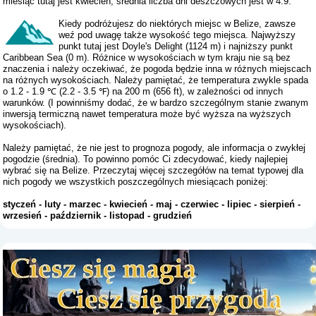
miesiąc tutaj jest kwiecień, średnia liczba dni deszczowych jest w 4.9.
Kiedy podróżujesz do niektórych miejsc w Belize, zawsze
weź pod uwagę także wysokość tego miejsca. Najwyższy
punkt tutaj jest Doyle's Delight (1124 m) i najniższy punkt
Caribbean Sea (0 m). Różnice w wysokościach w tym kraju nie są bez
znaczenia i należy oczekiwać, że pogoda będzie inna w różnych miejscach
na różnych wysokościach. Należy pamiętać, że temperatura zwykle spada
o 1.2 - 1.9 ℃ (2.2 - 3.5 ℉) na 200 m (656 ft), w zależności od innych
warunków. (I powinniśmy dodać, że w bardzo szczególnym stanie zwanym
inwersją termiczną nawet temperatura może być wyższa na wyższych
wysokościach).
Należy pamiętać, że nie jest to prognoza pogody, ale informacja o zwykłej
pogodzie (średnia). To powinno pomóc Ci zdecydować, kiedy najlepiej
wybrać się na Belize. Przeczytaj więcej szczegółów na temat typowej dla
nich pogody we wszystkich poszczególnych miesiącach poniżej:
styczeń
-
luty
-
marzec
-
kwiecień
-
maj
-
czerwiec
-
lipiec
-
sierpień
-
wrzesień
-
październik
-
listopad
-
grudzień