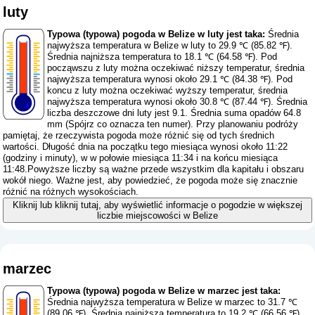
luty
Typowa (typowa) pogoda w Belize w luty jest taka:
Średnia
najwyższa temperatura w Belize w luty to 29.9 ℃ (85.82 ℉).
Średnia najniższa temperatura to 18.1 ℃ (64.58 ℉). Pod
począwszu z luty można oczekiwać niższy temperatur, średnia
najwyższa temperatura wynosi około 29.1 ℃ (84.38 ℉). Pod
koncu z luty można oczekiwać wyższy temperatur, średnia
najwyższa temperatura wynosi około 30.8 ℃ (87.44 ℉). Średnia
liczba deszczowe dni luty jest 9.1. Średnia suma opadów 64.8
mm (
Spójrz co oznacza ten numer
). Przy planowaniu podróży
pamiętaj, że rzeczywista pogoda może różnić się od tych średnich
wartości. Długość dnia na początku tego miesiąca wynosi około 11:22
(godziny i minuty), w w połowie miesiąca 11:34 i na końcu miesiąca
11:48.Powyższe liczby są ważne przede wszystkim dla kapitału i obszaru
wokół niego. Ważne jest, aby powiedzieć, że pogoda może się znacznie
różnić na różnych wysokościach.
Kliknij lub kliknij tutaj, aby wyświetlić informacje o pogodzie w większej
liczbie miejscowości w Belize
marzec
Typowa (typowa) pogoda w Belize w marzec jest taka:
Średnia najwyższa temperatura w Belize w marzec to 31.7 ℃
(89.06 ℉). Średnia najniższa temperatura to 19.2 ℃ (66.56 ℉).