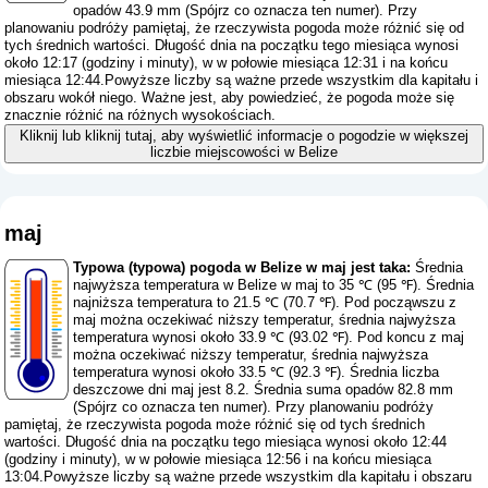
opadów 43.9 mm (
Spójrz co oznacza ten numer
). Przy
planowaniu podróży pamiętaj, że rzeczywista pogoda może różnić się od
tych średnich wartości. Długość dnia na początku tego miesiąca wynosi
około 12:17 (godziny i minuty), w w połowie miesiąca 12:31 i na końcu
miesiąca 12:44.Powyższe liczby są ważne przede wszystkim dla kapitału i
obszaru wokół niego. Ważne jest, aby powiedzieć, że pogoda może się
znacznie różnić na różnych wysokościach.
Kliknij lub kliknij tutaj, aby wyświetlić informacje o pogodzie w większej
liczbie miejscowości w Belize
maj
Typowa (typowa) pogoda w Belize w maj jest taka:
Średnia
najwyższa temperatura w Belize w maj to 35 ℃ (95 ℉). Średnia
najniższa temperatura to 21.5 ℃ (70.7 ℉). Pod począwszu z
maj można oczekiwać niższy temperatur, średnia najwyższa
temperatura wynosi około 33.9 ℃ (93.02 ℉). Pod koncu z maj
można oczekiwać niższy temperatur, średnia najwyższa
temperatura wynosi około 33.5 ℃ (92.3 ℉). Średnia liczba
deszczowe dni maj jest 8.2. Średnia suma opadów 82.8 mm
(
Spójrz co oznacza ten numer
). Przy planowaniu podróży
pamiętaj, że rzeczywista pogoda może różnić się od tych średnich
wartości. Długość dnia na początku tego miesiąca wynosi około 12:44
(godziny i minuty), w w połowie miesiąca 12:56 i na końcu miesiąca
13:04.Powyższe liczby są ważne przede wszystkim dla kapitału i obszaru