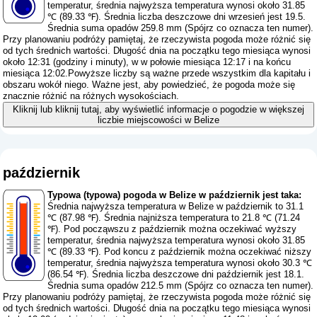
temperatur, średnia najwyższa temperatura wynosi około 31.85
℃ (89.33 ℉). Średnia liczba deszczowe dni wrzesień jest 19.5.
Średnia suma opadów 259.8 mm (
Spójrz co oznacza ten numer
).
Przy planowaniu podróży pamiętaj, że rzeczywista pogoda może różnić się
od tych średnich wartości. Długość dnia na początku tego miesiąca wynosi
około 12:31 (godziny i minuty), w w połowie miesiąca 12:17 i na końcu
miesiąca 12:02.Powyższe liczby są ważne przede wszystkim dla kapitału i
obszaru wokół niego. Ważne jest, aby powiedzieć, że pogoda może się
znacznie różnić na różnych wysokościach.
Kliknij lub kliknij tutaj, aby wyświetlić informacje o pogodzie w większej
liczbie miejscowości w Belize
październik
Typowa (typowa) pogoda w Belize w październik jest taka:
Średnia najwyższa temperatura w Belize w październik to 31.1
℃ (87.98 ℉). Średnia najniższa temperatura to 21.8 ℃ (71.24
℉). Pod począwszu z październik można oczekiwać wyższy
temperatur, średnia najwyższa temperatura wynosi około 31.85
℃ (89.33 ℉). Pod koncu z październik można oczekiwać niższy
temperatur, średnia najwyższa temperatura wynosi około 30.3 ℃
(86.54 ℉). Średnia liczba deszczowe dni październik jest 18.1.
Średnia suma opadów 212.5 mm (
Spójrz co oznacza ten numer
).
Przy planowaniu podróży pamiętaj, że rzeczywista pogoda może różnić się
od tych średnich wartości. Długość dnia na początku tego miesiąca wynosi