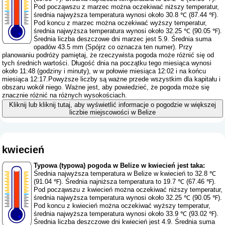
Pod począwszu z marzec można oczekiwać niższy temperatur,
średnia najwyższa temperatura wynosi około 30.8 ℃ (87.44 ℉).
Pod koncu z marzec można oczekiwać wyższy temperatur,
średnia najwyższa temperatura wynosi około 32.25 ℃ (90.05 ℉).
Średnia liczba deszczowe dni marzec jest 5.9. Średnia suma
opadów 43.5 mm (
Spójrz co oznacza ten numer
). Przy
planowaniu podróży pamiętaj, że rzeczywista pogoda może różnić się od
tych średnich wartości. Długość dnia na początku tego miesiąca wynosi
około 11:48 (godziny i minuty), w w połowie miesiąca 12:02 i na końcu
miesiąca 12:17.Powyższe liczby są ważne przede wszystkim dla kapitału i
obszaru wokół niego. Ważne jest, aby powiedzieć, że pogoda może się
znacznie różnić na różnych wysokościach.
Kliknij lub kliknij tutaj, aby wyświetlić informacje o pogodzie w większej
liczbie miejscowości w Belize
kwiecień
Typowa (typowa) pogoda w Belize w kwiecień jest taka:
Średnia najwyższa temperatura w Belize w kwiecień to 32.8 ℃
(91.04 ℉). Średnia najniższa temperatura to 19.7 ℃ (67.46 ℉).
Pod począwszu z kwiecień można oczekiwać niższy temperatur,
średnia najwyższa temperatura wynosi około 32.25 ℃ (90.05 ℉).
Pod koncu z kwiecień można oczekiwać wyższy temperatur,
średnia najwyższa temperatura wynosi około 33.9 ℃ (93.02 ℉).
Średnia liczba deszczowe dni kwiecień jest 4.9. Średnia suma