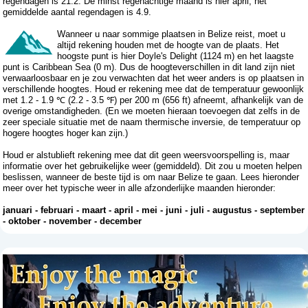
regendagen is 21.2. De minst regenachtige maand is hier april, het
gemiddelde aantal regendagen is 4.9.
Wanneer u naar sommige plaatsen in Belize reist, moet u
altijd rekening houden met de hoogte van de plaats. Het
hoogste punt is hier Doyle's Delight (1124 m) en het laagste
punt is Caribbean Sea (0 m). Dus de hoogteverschillen in dit land zijn niet
verwaarloosbaar en je zou verwachten dat het weer anders is op plaatsen in
verschillende hoogtes. Houd er rekening mee dat de temperatuur gewoonlijk
met 1.2 - 1.9 ℃ (2.2 - 3.5 ℉) per 200 m (656 ft) afneemt, afhankelijk van de
overige omstandigheden. (En we moeten hieraan toevoegen dat zelfs in de
zeer speciale situatie met de naam thermische inversie, de temperatuur op
hogere hoogtes hoger kan zijn.)
Houd er alstublieft rekening mee dat dit geen weersvoorspelling is, maar
informatie over het gebruikelijke weer (gemiddeld). Dit zou u moeten helpen
beslissen, wanneer de beste tijd is om naar Belize te gaan. Lees hieronder
meer over het typische weer in alle afzonderlijke maanden hieronder:
januari
-
februari
-
maart
-
april
-
mei
-
juni
-
juli
-
augustus
-
september
-
oktober
-
november
-
december