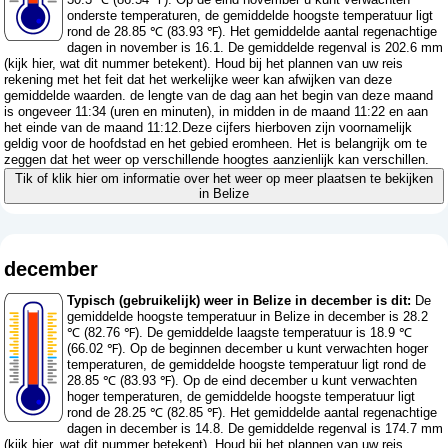
onderste temperaturen, de gemiddelde hoogste temperatuur ligt
rond de 28.85 ℃ (83.93 ℉). Het gemiddelde aantal regenachtige
dagen in november is 16.1. De gemiddelde regenval is 202.6 mm
(
kijk hier, wat dit nummer betekent
). Houd bij het plannen van uw reis
rekening met het feit dat het werkelijke weer kan afwijken van deze
gemiddelde waarden. de lengte van de dag aan het begin van deze maand
is ongeveer 11:34 (uren en minuten), in midden in de maand 11:22 en aan
het einde van de maand 11:12.Deze cijfers hierboven zijn voornamelijk
geldig voor de hoofdstad en het gebied eromheen. Het is belangrijk om te
zeggen dat het weer op verschillende hoogtes aanzienlijk kan verschillen.
Tik of klik hier om informatie over het weer op meer plaatsen te bekijken
in Belize
december
Typisch (gebruikelijk) weer in Belize in december is dit:
De
gemiddelde hoogste temperatuur in Belize in december is 28.2
℃ (82.76 ℉). De gemiddelde laagste temperatuur is 18.9 ℃
(66.02 ℉). Op de beginnen december u kunt verwachten hoger
temperaturen, de gemiddelde hoogste temperatuur ligt rond de
28.85 ℃ (83.93 ℉). Op de eind december u kunt verwachten
hoger temperaturen, de gemiddelde hoogste temperatuur ligt
rond de 28.25 ℃ (82.85 ℉). Het gemiddelde aantal regenachtige
dagen in december is 14.8. De gemiddelde regenval is 174.7 mm
(
kijk hier, wat dit nummer betekent
). Houd bij het plannen van uw reis