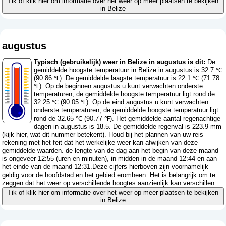
Tik of klik hier om informatie over het weer op meer plaatsen te bekijken
in Belize
augustus
Typisch (gebruikelijk) weer in Belize in augustus is dit:
De
gemiddelde hoogste temperatuur in Belize in augustus is 32.7 ℃
(90.86 ℉). De gemiddelde laagste temperatuur is 22.1 ℃ (71.78
℉). Op de beginnen augustus u kunt verwachten onderste
temperaturen, de gemiddelde hoogste temperatuur ligt rond de
32.25 ℃ (90.05 ℉). Op de eind augustus u kunt verwachten
onderste temperaturen, de gemiddelde hoogste temperatuur ligt
rond de 32.65 ℃ (90.77 ℉). Het gemiddelde aantal regenachtige
dagen in augustus is 18.5. De gemiddelde regenval is 223.9 mm
(
kijk hier, wat dit nummer betekent
). Houd bij het plannen van uw reis
rekening met het feit dat het werkelijke weer kan afwijken van deze
gemiddelde waarden. de lengte van de dag aan het begin van deze maand
is ongeveer 12:55 (uren en minuten), in midden in de maand 12:44 en aan
het einde van de maand 12:31.Deze cijfers hierboven zijn voornamelijk
geldig voor de hoofdstad en het gebied eromheen. Het is belangrijk om te
zeggen dat het weer op verschillende hoogtes aanzienlijk kan verschillen.
Tik of klik hier om informatie over het weer op meer plaatsen te bekijken
in Belize