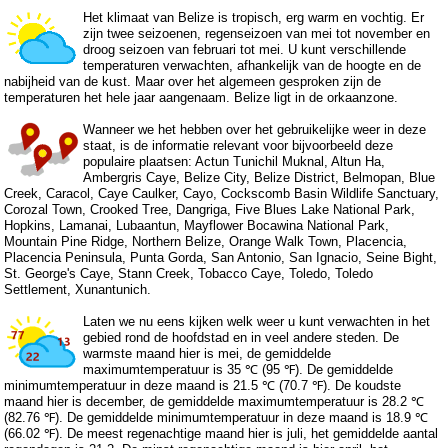
Het klimaat van Belize is tropisch, erg warm en vochtig. Er
zijn twee seizoenen, regenseizoen van mei tot november en
droog seizoen van februari tot mei. U kunt verschillende
temperaturen verwachten, afhankelijk van de hoogte en de
nabijheid van de kust. Maar over het algemeen gesproken zijn de
temperaturen het hele jaar aangenaam. Belize ligt in de orkaanzone.
Wanneer we het hebben over het gebruikelijke weer in deze
staat, is de informatie relevant voor bijvoorbeeld deze
populaire plaatsen: Actun Tunichil Muknal, Altun Ha,
Ambergris Caye, Belize City, Belize District, Belmopan, Blue
Creek, Caracol, Caye Caulker, Cayo, Cockscomb Basin Wildlife Sanctuary,
Corozal Town, Crooked Tree, Dangriga, Five Blues Lake National Park,
Hopkins, Lamanai, Lubaantun, Mayflower Bocawina National Park,
Mountain Pine Ridge, Northern Belize, Orange Walk Town, Placencia,
Placencia Peninsula, Punta Gorda, San Antonio, San Ignacio, Seine Bight,
St. George's Caye, Stann Creek, Tobacco Caye, Toledo, Toledo
Settlement, Xunantunich.
Laten we nu eens kijken welk weer u kunt verwachten in het
gebied rond de hoofdstad en in veel andere steden. De
warmste maand hier is mei, de gemiddelde
maximumtemperatuur is 35 ℃ (95 ℉). De gemiddelde
minimumtemperatuur in deze maand is 21.5 ℃ (70.7 ℉). De koudste
maand hier is december, de gemiddelde maximumtemperatuur is 28.2 ℃
(82.76 ℉). De gemiddelde minimumtemperatuur in deze maand is 18.9 ℃
(66.02 ℉). De meest regenachtige maand hier is juli, het gemiddelde aantal