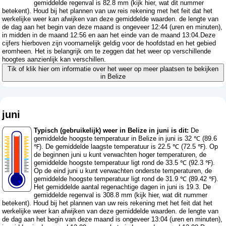
gemiddelde regenval is 82.8 mm (
kijk hier, wat dit nummer
betekent
). Houd bij het plannen van uw reis rekening met het feit dat het
werkelijke weer kan afwijken van deze gemiddelde waarden. de lengte van
de dag aan het begin van deze maand is ongeveer 12:44 (uren en minuten),
in midden in de maand 12:56 en aan het einde van de maand 13:04.Deze
cijfers hierboven zijn voornamelijk geldig voor de hoofdstad en het gebied
eromheen. Het is belangrijk om te zeggen dat het weer op verschillende
hoogtes aanzienlijk kan verschillen.
Tik of klik hier om informatie over het weer op meer plaatsen te bekijken
in Belize
juni
Typisch (gebruikelijk) weer in Belize in juni is dit:
De
gemiddelde hoogste temperatuur in Belize in juni is 32 ℃ (89.6
℉). De gemiddelde laagste temperatuur is 22.5 ℃ (72.5 ℉). Op
de beginnen juni u kunt verwachten hoger temperaturen, de
gemiddelde hoogste temperatuur ligt rond de 33.5 ℃ (92.3 ℉).
Op de eind juni u kunt verwachten onderste temperaturen, de
gemiddelde hoogste temperatuur ligt rond de 31.9 ℃ (89.42 ℉).
Het gemiddelde aantal regenachtige dagen in juni is 19.3. De
gemiddelde regenval is 308.8 mm (
kijk hier, wat dit nummer
betekent
). Houd bij het plannen van uw reis rekening met het feit dat het
werkelijke weer kan afwijken van deze gemiddelde waarden. de lengte van
de dag aan het begin van deze maand is ongeveer 13:04 (uren en minuten),