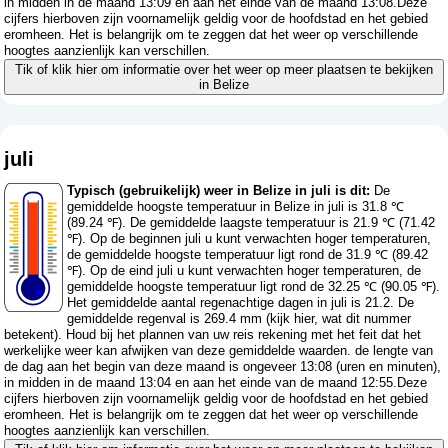
in midden in de maand 13:09 en aan het einde van de maand 13:08.Deze
cijfers hierboven zijn voornamelijk geldig voor de hoofdstad en het gebied
eromheen. Het is belangrijk om te zeggen dat het weer op verschillende
hoogtes aanzienlijk kan verschillen.
Tik of klik hier om informatie over het weer op meer plaatsen te bekijken
in Belize
juli
Typisch (gebruikelijk) weer in Belize in juli is dit:
De
gemiddelde hoogste temperatuur in Belize in juli is 31.8 ℃
(89.24 ℉). De gemiddelde laagste temperatuur is 21.9 ℃ (71.42
℉). Op de beginnen juli u kunt verwachten hoger temperaturen,
de gemiddelde hoogste temperatuur ligt rond de 31.9 ℃ (89.42
℉). Op de eind juli u kunt verwachten hoger temperaturen, de
gemiddelde hoogste temperatuur ligt rond de 32.25 ℃ (90.05 ℉).
Het gemiddelde aantal regenachtige dagen in juli is 21.2. De
gemiddelde regenval is 269.4 mm (
kijk hier, wat dit nummer
betekent
). Houd bij het plannen van uw reis rekening met het feit dat het
werkelijke weer kan afwijken van deze gemiddelde waarden. de lengte van
de dag aan het begin van deze maand is ongeveer 13:08 (uren en minuten),
in midden in de maand 13:04 en aan het einde van de maand 12:55.Deze
cijfers hierboven zijn voornamelijk geldig voor de hoofdstad en het gebied
eromheen. Het is belangrijk om te zeggen dat het weer op verschillende
hoogtes aanzienlijk kan verschillen.