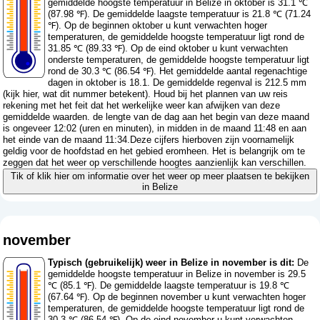
gemiddelde hoogste temperatuur in Belize in oktober is 31.1 ℃
(87.98 ℉). De gemiddelde laagste temperatuur is 21.8 ℃ (71.24
℉). Op de beginnen oktober u kunt verwachten hoger
temperaturen, de gemiddelde hoogste temperatuur ligt rond de
31.85 ℃ (89.33 ℉). Op de eind oktober u kunt verwachten
onderste temperaturen, de gemiddelde hoogste temperatuur ligt
rond de 30.3 ℃ (86.54 ℉). Het gemiddelde aantal regenachtige
dagen in oktober is 18.1. De gemiddelde regenval is 212.5 mm
(
kijk hier, wat dit nummer betekent
). Houd bij het plannen van uw reis
rekening met het feit dat het werkelijke weer kan afwijken van deze
gemiddelde waarden. de lengte van de dag aan het begin van deze maand
is ongeveer 12:02 (uren en minuten), in midden in de maand 11:48 en aan
het einde van de maand 11:34.Deze cijfers hierboven zijn voornamelijk
geldig voor de hoofdstad en het gebied eromheen. Het is belangrijk om te
zeggen dat het weer op verschillende hoogtes aanzienlijk kan verschillen.
Tik of klik hier om informatie over het weer op meer plaatsen te bekijken
in Belize
november
Typisch (gebruikelijk) weer in Belize in november is dit:
De
gemiddelde hoogste temperatuur in Belize in november is 29.5
℃ (85.1 ℉). De gemiddelde laagste temperatuur is 19.8 ℃
(67.64 ℉). Op de beginnen november u kunt verwachten hoger
temperaturen, de gemiddelde hoogste temperatuur ligt rond de
30.3 ℃ (86.54 ℉). Op de eind november u kunt verwachten