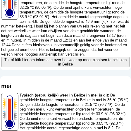
temperaturen, de gemiddelde hoogste temperatuur ligt rond de
32.25 ℃ (90.05 ℉). Op de eind april u kunt verwachten hoger
temperaturen, de gemiddelde hoogste temperatuur ligt rond de
33.9 ℃ (93.02 ℉). Het gemiddelde aantal regenachtige dagen in
april is 4.9. De gemiddelde regenval is 43.9 mm (
kijk hier, wat dit
nummer betekent
). Houd bij het plannen van uw reis rekening met het feit
dat het werkelijke weer kan afwijken van deze gemiddelde waarden. de
lengte van de dag aan het begin van deze maand is ongeveer 12:17 (uren
en minuten), in midden in de maand 12:31 en aan het einde van de maand
12:44.Deze cijfers hierboven zijn voornamelijk geldig voor de hoofdstad en
het gebied eromheen. Het is belangrijk om te zeggen dat het weer op
verschillende hoogtes aanzienlijk kan verschillen.
Tik of klik hier om informatie over het weer op meer plaatsen te bekijken
in Belize
mei
Typisch (gebruikelijk) weer in Belize in mei is dit:
De
gemiddelde hoogste temperatuur in Belize in mei is 35 ℃ (95 ℉).
De gemiddelde laagste temperatuur is 21.5 ℃ (70.7 ℉). Op de
beginnen mei u kunt verwachten onderste temperaturen, de
gemiddelde hoogste temperatuur ligt rond de 33.9 ℃ (93.02 ℉).
Op de eind mei u kunt verwachten onderste temperaturen, de
gemiddelde hoogste temperatuur ligt rond de 33.5 ℃ (92.3 ℉).
Het gemiddelde aantal regenachtige dagen in mei is 8.2. De