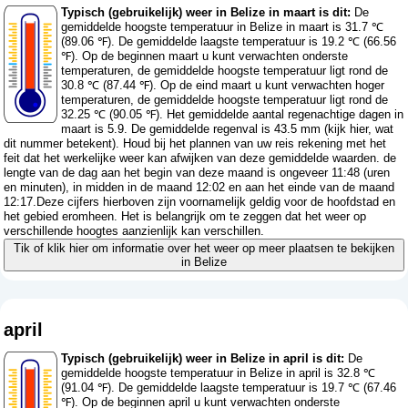
Typisch (gebruikelijk) weer in Belize in maart is dit:
De
gemiddelde hoogste temperatuur in Belize in maart is 31.7 ℃
(89.06 ℉). De gemiddelde laagste temperatuur is 19.2 ℃ (66.56
℉). Op de beginnen maart u kunt verwachten onderste
temperaturen, de gemiddelde hoogste temperatuur ligt rond de
30.8 ℃ (87.44 ℉). Op de eind maart u kunt verwachten hoger
temperaturen, de gemiddelde hoogste temperatuur ligt rond de
32.25 ℃ (90.05 ℉). Het gemiddelde aantal regenachtige dagen in
maart is 5.9. De gemiddelde regenval is 43.5 mm (
kijk hier, wat
dit nummer betekent
). Houd bij het plannen van uw reis rekening met het
feit dat het werkelijke weer kan afwijken van deze gemiddelde waarden. de
lengte van de dag aan het begin van deze maand is ongeveer 11:48 (uren
en minuten), in midden in de maand 12:02 en aan het einde van de maand
12:17.Deze cijfers hierboven zijn voornamelijk geldig voor de hoofdstad en
het gebied eromheen. Het is belangrijk om te zeggen dat het weer op
verschillende hoogtes aanzienlijk kan verschillen.
Tik of klik hier om informatie over het weer op meer plaatsen te bekijken
in Belize
april
Typisch (gebruikelijk) weer in Belize in april is dit:
De
gemiddelde hoogste temperatuur in Belize in april is 32.8 ℃
(91.04 ℉). De gemiddelde laagste temperatuur is 19.7 ℃ (67.46
℉). Op de beginnen april u kunt verwachten onderste