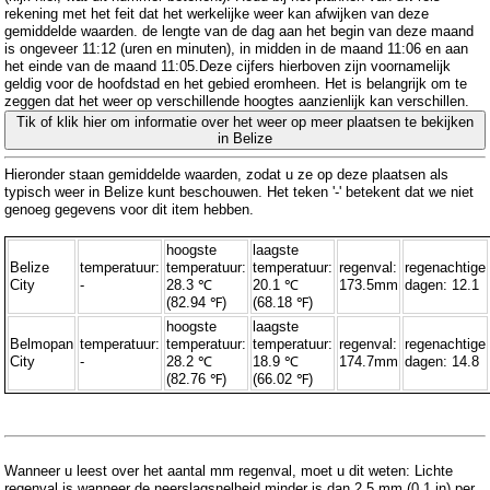
rekening met het feit dat het werkelijke weer kan afwijken van deze
gemiddelde waarden. de lengte van de dag aan het begin van deze maand
is ongeveer 11:12 (uren en minuten), in midden in de maand 11:06 en aan
het einde van de maand 11:05.Deze cijfers hierboven zijn voornamelijk
geldig voor de hoofdstad en het gebied eromheen. Het is belangrijk om te
zeggen dat het weer op verschillende hoogtes aanzienlijk kan verschillen.
Tik of klik hier om informatie over het weer op meer plaatsen te bekijken
in Belize
Hieronder staan ​​gemiddelde waarden, zodat u ze op deze plaatsen als
typisch weer in Belize kunt beschouwen. Het teken '-' betekent dat we niet
genoeg gegevens voor dit item hebben.
hoogste
laagste
Belize
temperatuur:
temperatuur:
temperatuur:
regenval:
regenachtige
City
-
28.3 ℃
20.1 ℃
173.5mm
dagen: 12.1
(82.94 ℉)
(68.18 ℉)
hoogste
laagste
Belmopan
temperatuur:
temperatuur:
temperatuur:
regenval:
regenachtige
City
-
28.2 ℃
18.9 ℃
174.7mm
dagen: 14.8
(82.76 ℉)
(66.02 ℉)
Wanneer u leest over het aantal mm regenval, moet u dit weten: Lichte
regenval is wanneer de neerslagsnelheid minder is dan 2,5 mm (0,1 in) per