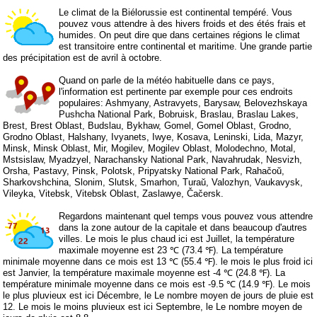
Le climat de la Biélorussie est continental tempéré. Vous
pouvez vous attendre à des hivers froids et des étés frais et
humides. On peut dire que dans certaines régions le climat
est transitoire entre continental et maritime. Une grande partie
des précipitation est de avril à octobre.
Quand on parle de la météo habituelle dans ce pays,
l'information est pertinente par exemple pour ces endroits
populaires: Ashmyany, Astravyets, Barysaw, Belovezhskaya
Pushcha National Park, Bobruisk, Braslau, Braslau Lakes,
Brest, Brest Oblast, Budslau, Bykhaw, Gomel, Gomel Oblast, Grodno,
Grodno Oblast, Halshany, Ivyanets, Iwye, Kosava, Leninski, Lida, Mazyr,
Minsk, Minsk Oblast, Mir, Mogilev, Mogilev Oblast, Molodechno, Motal,
Mstsislaw, Myadzyel, Narachansky National Park, Navahrudak, Nesvizh,
Orsha, Pastavy, Pinsk, Polotsk, Pripyatsky National Park, Rahačoŭ,
Sharkovshchina, Slonim, Slutsk, Smarhon, Turaŭ, Valozhyn, Vaukavysk,
Vileyka, Vitebsk, Vitebsk Oblast, Zaslawye, Čačersk.
Regardons maintenant quel temps vous pouvez vous attendre
dans la zone autour de la capitale et dans beaucoup d'autres
villes. Le mois le plus chaud ici est Juillet, la température
maximale moyenne est 23 ℃ (73.4 ℉). La température
minimale moyenne dans ce mois est 13 ℃ (55.4 ℉). le mois le plus froid ici
est Janvier, la température maximale moyenne est -4 ℃ (24.8 ℉). La
température minimale moyenne dans ce mois est -9.5 ℃ (14.9 ℉). Le mois
le plus pluvieux est ici Décembre, le Le nombre moyen de jours de pluie est
12. Le mois le moins pluvieux est ici Septembre, le Le nombre moyen de