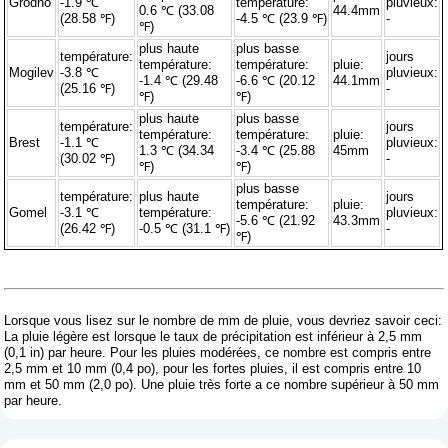
Grodno
-1.9 ℃
température:
pluvieux:
0.6 ℃ (33.08
44.4mm
(28.58 ℉)
-4.5 ℃ (23.9 ℉)
-
℉)
plus haute
plus basse
température:
jours
température:
température:
pluie:
Mogilev
-3.8 ℃
pluvieux:
-1.4 ℃ (29.48
-6.6 ℃ (20.12
44.1mm
(25.16 ℉)
-
℉)
℉)
plus haute
plus basse
température:
jours
température:
température:
pluie:
Brest
-1.1 ℃
pluvieux:
1.3 ℃ (34.34
-3.4 ℃ (25.88
45mm
(30.02 ℉)
-
℉)
℉)
plus basse
température:
plus haute
jours
température:
pluie:
Gomel
-3.1 ℃
température:
pluvieux:
-5.6 ℃ (21.92
43.3mm
(26.42 ℉)
-0.5 ℃ (31.1 ℉)
-
℉)
Lorsque vous lisez sur le nombre de mm de pluie, vous devriez savoir ceci:
La pluie légère est lorsque le taux de précipitation est inférieur à 2,5 mm
(0,1 in) par heure. Pour les pluies modérées, ce nombre est compris entre
2,5 mm et 10 mm (0,4 po), pour les fortes pluies, il est compris entre 10
mm et 50 mm (2,0 po). Une pluie très forte a ce nombre supérieur à 50 mm
par heure.