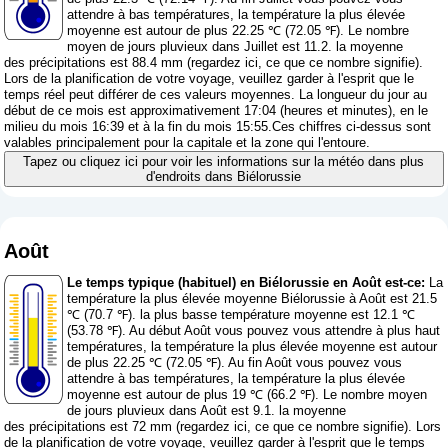
attendre à bas températures, la température la plus élevée
moyenne est autour de plus 22.25 ℃ (72.05 ℉). Le nombre
moyen de jours pluvieux dans Juillet est 11.2. la moyenne
des précipitations est 88.4 mm (
regardez ici, ce que ce nombre signifie
).
Lors de la planification de votre voyage, veuillez garder à l'esprit que le
temps réel peut différer de ces valeurs moyennes. La longueur du jour au
début de ce mois est approximativement 17:04 (heures et minutes), en le
milieu du mois 16:39 et à la fin du mois 15:55.Ces chiffres ci-dessus sont
valables principalement pour la capitale et la zone qui l'entoure.
Tapez ou cliquez ici pour voir les informations sur la météo dans plus
d'endroits dans Biélorussie
Août
Le temps typique (habituel) en Biélorussie en Août est-ce:
La
température la plus élevée moyenne Biélorussie à Août est 21.5
℃ (70.7 ℉). la plus basse température moyenne est 12.1 ℃
(53.78 ℉). Au début Août vous pouvez vous attendre à plus haut
températures, la température la plus élevée moyenne est autour
de plus 22.25 ℃ (72.05 ℉). Au fin Août vous pouvez vous
attendre à bas températures, la température la plus élevée
moyenne est autour de plus 19 ℃ (66.2 ℉). Le nombre moyen
de jours pluvieux dans Août est 9.1. la moyenne
des précipitations est 72 mm (
regardez ici, ce que ce nombre signifie
). Lors
de la planification de votre voyage, veuillez garder à l'esprit que le temps