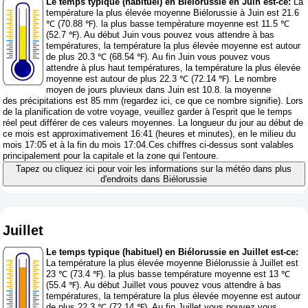
Le temps typique (habituel) en Biélorussie en Juin est-ce:
La
température la plus élevée moyenne Biélorussie à Juin est 21.6
℃ (70.88 ℉). la plus basse température moyenne est 11.5 ℃
(52.7 ℉). Au début Juin vous pouvez vous attendre à bas
températures, la température la plus élevée moyenne est autour
de plus 20.3 ℃ (68.54 ℉). Au fin Juin vous pouvez vous
attendre à plus haut températures, la température la plus élevée
moyenne est autour de plus 22.3 ℃ (72.14 ℉). Le nombre
moyen de jours pluvieux dans Juin est 10.8. la moyenne
des précipitations est 85 mm (
regardez ici, ce que ce nombre signifie
). Lors
de la planification de votre voyage, veuillez garder à l'esprit que le temps
réel peut différer de ces valeurs moyennes. La longueur du jour au début de
ce mois est approximativement 16:41 (heures et minutes), en le milieu du
mois 17:05 et à la fin du mois 17:04.Ces chiffres ci-dessus sont valables
principalement pour la capitale et la zone qui l'entoure.
Tapez ou cliquez ici pour voir les informations sur la météo dans plus
d'endroits dans Biélorussie
Juillet
Le temps typique (habituel) en Biélorussie en Juillet est-ce:
La température la plus élevée moyenne Biélorussie à Juillet est
23 ℃ (73.4 ℉). la plus basse température moyenne est 13 ℃
(55.4 ℉). Au début Juillet vous pouvez vous attendre à bas
températures, la température la plus élevée moyenne est autour
de plus 22.3 ℃ (72.14 ℉). Au fin Juillet vous pouvez vous