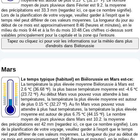
moyenne est autour de plus 0.15 ℃ (32.27 ℉). Le nombre
moyen de jours pluvieux dans Février est 9.2. la moyenne
des précipitations est 33.3 mm (
regardez ici, ce que ce nombre signifie
).
Lors de la planification de votre voyage, veuillez garder à l'esprit que le
temps réel peut différer de ces valeurs moyennes. La longueur du jour au
début de ce mois est approximativement 8:46 (heures et minutes), en le
milieu du mois 9:44 et à la fin du mois 10:48.Ces chiffres ci-dessus sont
valables principalement pour la capitale et la zone qui l'entoure.
Tapez ou cliquez ici pour voir les informations sur la météo dans plus
d'endroits dans Biélorussie
Mars
Le temps typique (habituel) en Biélorussie en Mars est-ce:
La température la plus élevée moyenne Biélorussie à Mars est
2.6 ℃ (36.68 ℉). la plus basse température moyenne est -4.6 ℃
(23.72 ℉). Au début Mars vous pouvez vous attendre à bas
températures, la température la plus élevée moyenne est autour
de plus 0.15 ℃ (32.27 ℉). Au fin Mars vous pouvez vous
attendre à plus haut températures, la température la plus élevée
moyenne est autour de plus 6.75 ℃ (44.15 ℉). Le nombre
moyen de jours pluvieux dans Mars est 10.2. la moyenne
des précipitations est 42 mm (
regardez ici, ce que ce nombre signifie
). Lors
de la planification de votre voyage, veuillez garder à l'esprit que le temps
réel peut différer de ces valeurs moyennes. La longueur du jour au début de
ce mois est approximativement 10:48 (heures et minutes), en le milieu du