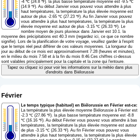
-4 ℃ (24.8 ℉). la plus basse température moyenne est -9.5 ℃
(14.9 ℉). Au début Janvier vous pouvez vous attendre à plus
haut températures, la température la plus élevée moyenne est
autour de plus -2.65 ℃ (27.23 ℉). Au fin Janvier vous pouvez
vous attendre à plus haut températures, la température la plus
élevée moyenne est autour de plus -3.15 ℃ (26.33 ℉). Le
nombre moyen de jours pluvieux dans Janvier est 10.1. la
moyenne des précipitations est 40.3 mm (
regardez ici, ce que ce nombre
signifie
). Lors de la planification de votre voyage, veuillez garder à l'esprit
que le temps réel peut différer de ces valeurs moyennes. La longueur du
jour au début de ce mois est approximativement 7:28 (heures et minutes),
en le milieu du mois 7:58 et à la fin du mois 8:46.Ces chiffres ci-dessus
sont valables principalement pour la capitale et la zone qui l'entoure.
Tapez ou cliquez ici pour voir les informations sur la météo dans plus
d'endroits dans Biélorussie
Février
Le temps typique (habituel) en Biélorussie en Février est-ce:
La température la plus élevée moyenne Biélorussie à Février est
-2.3 ℃ (27.86 ℉). la plus basse température moyenne est -8.8
℃ (16.16 ℉). Au début Février vous pouvez vous attendre à bas
températures, la température la plus élevée moyenne est autour
de plus -3.15 ℃ (26.33 ℉). Au fin Février vous pouvez vous
attendre à plus haut températures, la température la plus élevée