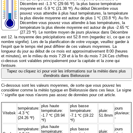
Décembre est -1.3 ℃ (29.66 ℉). la plus basse température
moyenne est -5.9 ℃ (21.38 ℉). Au début Décembre vous
pouvez vous attendre à plus haut températures, la température
la plus élevée moyenne est autour de plus 1 ℃ (33.8 ℉). Au fin
Décembre vous pouvez vous attendre à bas températures, la
température la plus élevée moyenne est autour de plus -2.65 ℃
(27.23 ℉). Le nombre moyen de jours pluvieux dans Décembre
est 12. la moyenne des précipitations est 52.8 mm (
regardez ici, ce que ce
nombre signifie
). Lors de la planification de votre voyage, veuillez garder à
l'esprit que le temps réel peut différer de ces valeurs moyennes. La
longueur du jour au début de ce mois est approximativement 8:00 (heures
et minutes), en le milieu du mois 7:29 et à la fin du mois 7:24.Ces chiffres
ci-dessus sont valables principalement pour la capitale et la zone qui
l'entoure.
Tapez ou cliquez ici pour voir les informations sur la météo dans plus
d'endroits dans Biélorussie
Ci-dessous sont les valeurs moyennes, de sorte que vous pouvez les
considérer comme la météo typique en Biélorussie dans ces lieux. Le signe
'-' signifie que nous n'avons pas assez de données pour cet article.
plus haute
plus basse
température:
jours
température:
température:
pluie:
Vitebsk
-4.3 ℃
pluvieux:
-1.7 ℃ (28.94
-7.1 ℃ (19.22
51.8mm
(24.26 ℉)
-
℉)
℉)
plus haute
température:
plus basse
jours
température:
pluie: