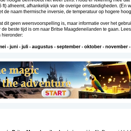
56 ft) afneemt, afhankelijk van de overige omstandigheden. (En
 met de naam thermische inversie, de temperatuur op hogere hoogt
t dit geen weersvoorspelling is, maar informatie over het gebru
de beste tijd is om naar Britse Maagdeneilanden te gaan. Lees
 hieronder:
mei
-
juni
-
juli
-
augustus
-
september
-
oktober
-
november