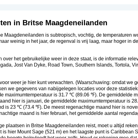
ten in Britse Maagdeneilanden
tse Maagdeneilanden is subtropisch, vochtig, de temperaturen 
ar weinig in het jaar, de regenval is vrij laag, maar hoger in d
ver het gebruikelijke weer in deze staat, is de informatie rele
gada, Jost Van Dyke, Road Town, Southern Islands, Tortola, Vi
 voor weer je hier kunt verwachten. (Waarschuwing: omdat we
iken we gegevens van nabijgelegen locaties voor deze statistie
de maximumtemperatuur is 31.7 ℃ (89.06 ℉). De gemiddelde 
maand hier is januari, de gemiddelde maximumtemperatuur is 2
 is 23 ℃ (73.4 ℉). De meest regenachtige maand hier is nove
achtige maand is hier februari, het gemiddelde aantal regendag
 plaatsen in Britse Maagdeneilanden reist, moet u altijd reke
t is hier Mount Sage (521 m) en het laagste punt is Caribbean S
r de hoogte beïnvloedt het weer zelfs. Houd er rekening mee da