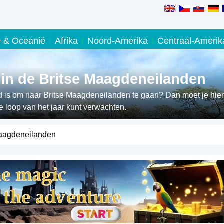
ë & Oceanië
Afrika
Noord-Amerika
Centraal-Amerik
 in de Britse Maagdeneilanden
d is om naar Britse Maagdeneilanden te gaan? Dan moet je hier
e loop van het jaar kunt verwachten.
Maagdeneilanden