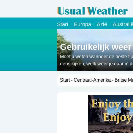
Start
Europa
Azië
Australi
Gebruikelijk weer
Moet u weten wanneer de beste tij
eens kijken, welk weer je daar in d
Start
-
Centraal-Amerika
- Britse 