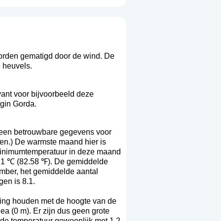
worden gematigd door de wind. De
e heuvels.
vant voor bijvoorbeeld deze
rgin Gorda.
 geen betrouwbare gegevens voor
ken.) De warmste maand hier is
minimumtemperatuur in deze maand
8.1 ℃ (82.58 ℉). De gemiddelde
mber, het gemiddelde aantal
en is 8.1.
ning houden met de hoogte van de
ea (0 m). Er zijn dus geen grote
t de temperatuur gewoonlijk met 1.2