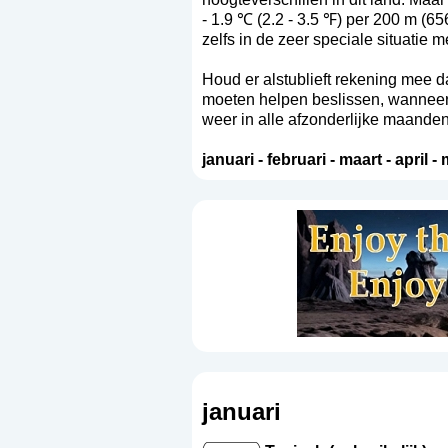
- 1.9 ℃ (2.2 - 3.5 ℉) per 200 m (6
zelfs in de zeer speciale situatie
Houd er alstublieft rekening mee da
moeten helpen beslissen, wanneer 
weer in alle afzonderlijke maanden
januari
-
februari
-
maart
-
april
-
januari