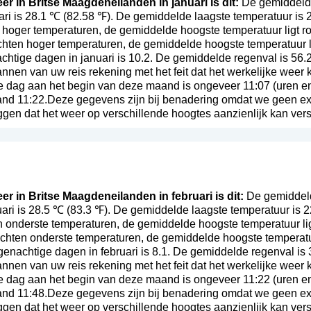
er in Britse Maagdeneilanden in januari is dit:
De gemiddelde
ri is 28.1 ℃ (82.58 ℉). De gemiddelde laagste temperatuur is
 hoger temperaturen, de gemiddelde hoogste temperatuur ligt r
chten hoger temperaturen, de gemiddelde hoogste temperatuur l
htige dagen in januari is 10.2. De gemiddelde regenval is 56.
lannen van uw reis rekening met het feit dat het werkelijke wee
e dag aan het begin van deze maand is ongeveer 11:07 (uren e
and 11:22.Deze gegevens zijn bij benadering omdat we geen ex
ggen dat het weer op verschillende hoogtes aanzienlijk kan vers
er in Britse Maagdeneilanden in februari is dit:
De gemiddeld
ari is 28.5 ℃ (83.3 ℉). De gemiddelde laagste temperatuur is 
n onderste temperaturen, de gemiddelde hoogste temperatuur li
achten onderste temperaturen, de gemiddelde hoogste temperatuu
enachtige dagen in februari is 8.1. De gemiddelde regenval is
lannen van uw reis rekening met het feit dat het werkelijke wee
e dag aan het begin van deze maand is ongeveer 11:22 (uren e
and 11:48.Deze gegevens zijn bij benadering omdat we geen ex
ggen dat het weer op verschillende hoogtes aanzienlijk kan vers