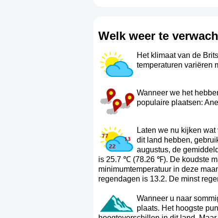
Welk weer te verwach
Het klimaat van de Bri
temperaturen variëren ma
Wanneer we het hebben o
populaire plaatsen: Ane
Laten we nu kijken wat
dit land hebben, gebru
augustus, de gemiddel
is 25.7 ℃ (78.26 ℉). De koudste 
minimumtemperatuur in deze maand
regendagen is 13.2. De minst regen
Wanneer u naar sommige
plaats. Het hoogste pun
hoogteverschillen in dit land. Maa