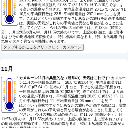
19.1 ℃ (66.38 ℉). 初めの10月では、より高いの温度が予想さ
れ、平均最高温度は約 27.85 ℃ (82.13 ℉). 終了の10月では、よ
り高いの温度が予想され、平均最高温度は約 28.15 ℃ (82.67 ℉).
10月の平均雨日数は 22.5. 平均降雨量は 297.1 mm (
ここを見
て、これはどういう意味ですか？
). あなたの旅行を計画する際に
は、実際の天気がこれらの平均値と異なる場合があることに注
意してください。 今月の初めの日の長さは、約12:05（時間と
分）、月12:02の真ん中、月11:59の終わりです。上記の数値は、主に資本
およびその周辺地域で有効です。 特に標高の異なる山、特に山岳地帯では
気象が大きく異なる可能性があります。
タップするかここをクリックして、カメルーン
11月
カメルーン11月の典型的な（通常の）天気はこれです:
カメルー
ン11月の平均最高温度は、 28.8 ℃ (83.84 ℉). 平均最低温度は
19.8 ℃ (67.64 ℉). 初めの11月では、下げるの温度が予想され、
平均最高温度は約 28.15 ℃ (82.67 ℉). 終了の11月では、より高
いの温度が予想され、平均最高温度は約 28.85 ℃ (83.93 ℉). 11
月の平均雨日数は 11. 平均降雨量は 93 mm (
ここを見て、これ
はどういう意味ですか？
). あなたの旅行を計画する際には、実際
の天気がこれらの平均値と異なる場合があることに注意してく
ださい。 今月の初めの日の長さは、約11:59（時間と分）、月
11:57の真ん中、月11:55の終わりです。上記の数値は、主に資本およびそ
の周辺地域で有効です。 特に標高の異なる山、特に山岳地帯では気象が大