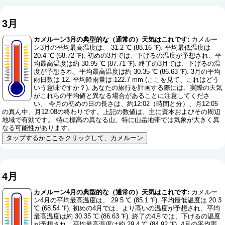
3月
カメルーン3月の典型的な（通常の）天気はこれです:
カメルー
ン3月の平均最高温度は、 31.2 ℃ (88.16 ℉). 平均最低温度は
20.4 ℃ (68.72 ℉). 初めの3月では、下げるの温度が予想され、平
均最高温度は約 30.95 ℃ (87.71 ℉). 終了の3月では、下げるの温
度が予想され、平均最高温度は約 30.35 ℃ (86.63 ℉). 3月の平均
雨日数は 12. 平均降雨量は 122.7 mm (
ここを見て、これはどう
いう意味ですか？
). あなたの旅行を計画する際には、実際の天気
がこれらの平均値と異なる場合があることに注意してくださ
い。 今月の初めの日の長さは、約12:02（時間と分）、月12:05
の真ん中、月12:08の終わりです。上記の数値は、主に資本およびその周辺
地域で有効です。 特に標高の異なる山、特に山岳地帯では気象が大きく異
なる可能性があります。
タップするかここをクリックして、カメルーン
4月
カメルーン4月の典型的な（通常の）天気はこれです:
カメルー
ン4月の平均最高温度は、 29.5 ℃ (85.1 ℉). 平均最低温度は 20.3
℃ (68.54 ℉). 初めの4月では、より高いの温度が予想され、平均
最高温度は約 30.35 ℃ (86.63 ℉). 終了の4月では、下げるの温度
が予想され、平均最高温度は約 29.4 ℃ (84.92 ℉). 4月の平均雨