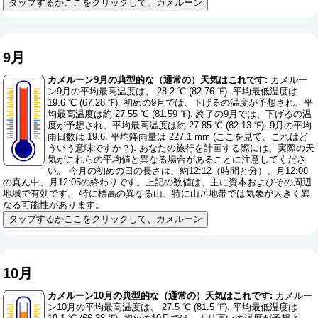
タップするかここをクリックして、カメルーン
9月
カメルーン9月の典型的な（通常の）天気はこれです:
カメルー
ン9月の平均最高温度は、 28.2 ℃ (82.76 ℉). 平均最低温度は
19.6 ℃ (67.28 ℉). 初めの9月では、下げるの温度が予想され、平
均最高温度は約 27.55 ℃ (81.59 ℉). 終了の9月では、下げるの温
度が予想され、平均最高温度は約 27.85 ℃ (82.13 ℉). 9月の平均
雨日数は 19.6. 平均降雨量は 227.1 mm (
ここを見て、これはど
ういう意味ですか？
). あなたの旅行を計画する際には、実際の天
気がこれらの平均値と異なる場合があることに注意してくださ
い。 今月の初めの日の長さは、約12:12（時間と分）、月12:08
の真ん中、月12:05の終わりです。上記の数値は、主に資本およびその周辺
地域で有効です。 特に標高の異なる山、特に山岳地帯では気象が大きく異
なる可能性があります。
タップするかここをクリックして、カメルーン
10月
カメルーン10月の典型的な（通常の）天気はこれです:
カメルー
ン10月の平均最高温度は、 27.5 ℃ (81.5 ℉). 平均最低温度は