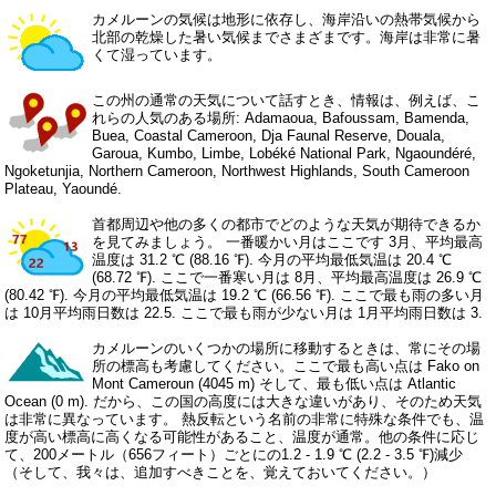
カメルーンの気候は地形に依存し、海岸沿いの熱帯気候から
北部の乾燥した暑い気候までさまざまです。海岸は非常に暑
くて湿っています。
この州の通常の天気について話すとき、情報は、例えば、こ
れらの人気のある場所: Adamaoua, Bafoussam, Bamenda,
Buea, Coastal Cameroon, Dja Faunal Reserve, Douala,
Garoua, Kumbo, Limbe, Lobéké National Park, Ngaoundéré,
Ngoketunjia, Northern Cameroon, Northwest Highlands, South Cameroon
Plateau, Yaoundé.
首都周辺や他の多くの都市でどのような天気が期待できるか
を見てみましょう。 一番暖かい月はここです 3月、平均最高
温度は 31.2 ℃ (88.16 ℉). 今月の平均最低気温は 20.4 ℃
(68.72 ℉). ここで一番寒い月は 8月、平均最高温度は 26.9 ℃
(80.42 ℉). 今月の平均最低気温は 19.2 ℃ (66.56 ℉). ここで最も雨の多い月
は 10月平均雨日数は 22.5. ここで最も雨が少ない月は 1月平均雨日数は 3.
カメルーンのいくつかの場所に移動するときは、常にその場
所の標高も考慮してください。ここで最も高い点は Fako on
Mont Cameroun (4045 m) そして、最も低い点は Atlantic
Ocean (0 m). だから、この国の高度には大きな違いがあり、そのため天気
は非常に異なっています。 熱反転という名前の非常に特殊な条件でも、温
度が高い標高に高くなる可能性があること、温度が通常。他の条件に応じ
て、200メートル（656フィート）ごとにの1.2 - 1.9 ℃ (2.2 - 3.5 ℉)減少
（そして、我々は、追加すべきことを、覚えておいてください。）