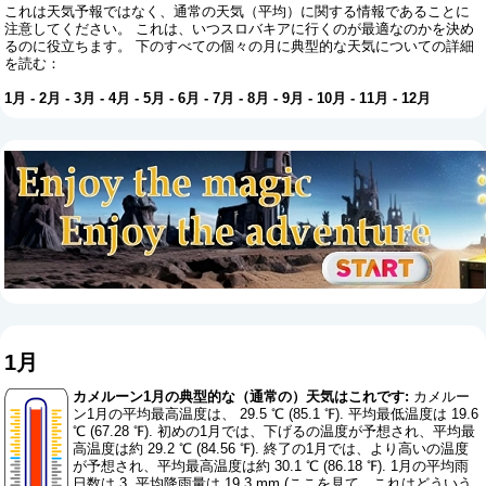
これは天気予報ではなく、通常の天気（平均）に関する情報であることに
注意してください。 これは、いつスロバキアに行くのが最適なのかを決め
るのに役立ちます。 下のすべての個々の月に典型的な天気についての詳細
を読む：
1月
-
2月
-
3月
-
4月
-
5月
-
6月
-
7月
-
8月
-
9月
-
10月
-
11月
-
12月
1月
カメルーン1月の典型的な（通常の）天気はこれです:
カメルー
ン1月の平均最高温度は、 29.5 ℃ (85.1 ℉). 平均最低温度は 19.6
℃ (67.28 ℉). 初めの1月では、下げるの温度が予想され、平均最
高温度は約 29.2 ℃ (84.56 ℉). 終了の1月では、より高いの温度
が予想され、平均最高温度は約 30.1 ℃ (86.18 ℉). 1月の平均雨
日数は 3. 平均降雨量は 19.3 mm (
ここを見て、これはどういう