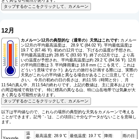
きく異なる可能性があります。
タップするかここをクリックして、カメルーン
12月
カメルーン12月の典型的な（通常の）天気はこれです:
カメルー
ン12月の平均最高温度は、 28.9 ℃ (84.02 ℉). 平均最低温度は
19.7 ℃ (67.46 ℉). 初めの12月では、下げるの温度が予想され、
平均最高温度は約 28.85 ℃ (83.93 ℉). 終了の12月では、より高
いの温度が予想され、平均最高温度は約 29.2 ℃ (84.56 ℉). 12月
の平均雨日数は 3. 平均降雨量は 18.8 mm (
ここを見て、これは
どういう意味ですか？
). あなたの旅行を計画する際には、実際の
天気がこれらの平均値と異なる場合があることに注意してくだ
さい。 今月の初めの日の長さは、約11:55（時間と分）、月
11:54の真ん中、月11:54の終わりです。上記の数値は、主に資本およびそ
の周辺地域で有効です。 特に標高の異なる山、特に山岳地帯では気象が大
きく異なる可能性があります。
タップするかここをクリックして、カメルーン
以下は平均値なので、これらの場所の典型的な天気をカメルーンで考える
ことができます。記号 ' - 'は、この項目に十分なデータがないことを意味し
ます。
温
最高温度: 28.9 ℃
最低温度: 19.7 ℃
降雨:
雨の日:
Yaounde
度: