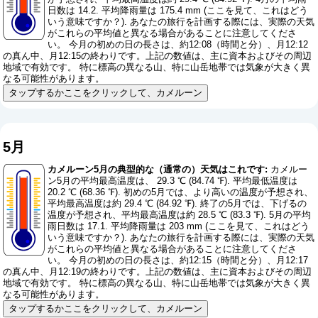
日数は 14.2. 平均降雨量は 175.4 mm (
ここを見て、これはどう
いう意味ですか？
). あなたの旅行を計画する際には、実際の天気
がこれらの平均値と異なる場合があることに注意してくださ
い。 今月の初めの日の長さは、約12:08（時間と分）、月12:12
の真ん中、月12:15の終わりです。上記の数値は、主に資本およびその周辺
地域で有効です。 特に標高の異なる山、特に山岳地帯では気象が大きく異
なる可能性があります。
タップするかここをクリックして、カメルーン
5月
カメルーン5月の典型的な（通常の）天気はこれです:
カメルー
ン5月の平均最高温度は、 29.3 ℃ (84.74 ℉). 平均最低温度は
20.2 ℃ (68.36 ℉). 初めの5月では、より高いの温度が予想され、
平均最高温度は約 29.4 ℃ (84.92 ℉). 終了の5月では、下げるの
温度が予想され、平均最高温度は約 28.5 ℃ (83.3 ℉). 5月の平均
雨日数は 17.1. 平均降雨量は 203 mm (
ここを見て、これはどう
いう意味ですか？
). あなたの旅行を計画する際には、実際の天気
がこれらの平均値と異なる場合があることに注意してくださ
い。 今月の初めの日の長さは、約12:15（時間と分）、月12:17
の真ん中、月12:19の終わりです。上記の数値は、主に資本およびその周辺
地域で有効です。 特に標高の異なる山、特に山岳地帯では気象が大きく異
なる可能性があります。
タップするかここをクリックして、カメルーン