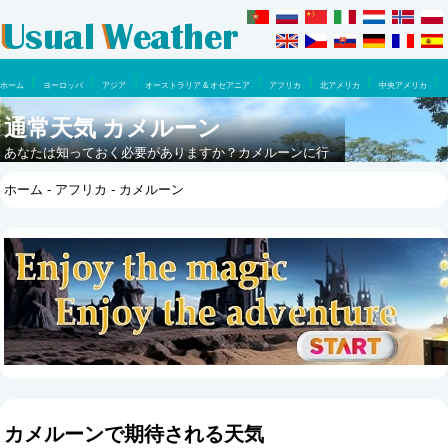
ホーム
ヨーロッパ
アジア
オーストラリア & オセアニア
アフリカ
北アメリカ
中央アメリカ
南アメリカ
通常天気 カメルーン
あなたは知っておく必要がありますか？カメルーンに行
くのに最適な時はいつですか？ここで一年のうちに何が
ホーム
-
アフリカ
- カメルーン
期待できるでしょうか。
カメルーンで期待される天気