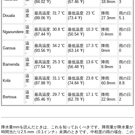
(84.02 ℉)
(67.46 ℉)
18.8mm
3
-
温
最高温度: 31.7 ℃
最低温度: 23 ℃
降雨:
雨の日:
Douala
度:
(89.06 ℉)
(73.4 ℉)
27.3mm
5.1
-
温
最高温度: 30.8 ℃
最低温度: 10.3 ℃
降雨:
雨の日:
Ngaoundere
度:
(87.44 ℉)
(50.54 ℉)
0.4mm
0
-
温
最高温度: 34.2 ℃
最低温度: 17.3 ℃
降雨:
雨の日:
Garoua
度:
(93.56 ℉)
(63.14 ℉)
0mm
0
-
温
最高温度: 25.3 ℃
最低温度: 13.6 ℃
降雨:
雨の日:
Bamenda
度:
(77.54 ℉)
(56.48 ℉)
8.9mm
1
-
温
最高温度: 31.1 ℃
最低温度: 23.8 ℃
降雨:
雨の日:
Kribi
度:
(87.98 ℉)
(74.84 ℉)
60.8mm
8.8
-
温
最高温度: 29.7 ℃
最低温度: 17.1 ℃
降雨:
雨の日:
Bertoua
度:
(85.46 ℉)
(62.78 ℉)
22.9mm
2
-
降水量mmを読んだときは、これを知っておくべきです。降雨量が降水量が
時間当たり2.5 mm（0.1インチ）未満のときです。中程度の雨の場合、この