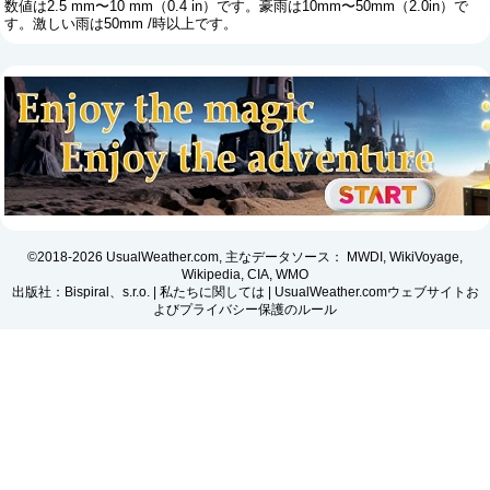
数値は2.5 mm〜10 mm（0.4 in）です。豪雨は10mm〜50mm（2.0in）で
す。激しい雨は50mm /時以上です。
©2018-2026 UsualWeather.com, 主なデータソース： MWDI, WikiVoyage,
Wikipedia, CIA, WMO
出版社：Bispiral、s.r.o. |
私たちに関しては
|
UsualWeather.comウェブサイトお
よびプライバシー保護のルール