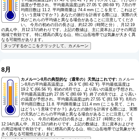
温度が予想され、平均最高温度は約 27.05 ℃ (80.69 ℉). 7月の平
均雨日数は 11.2. 平均降雨量は 74.4 mm (
ここを見て、これはど
ういう意味ですか？
). あなたの旅行を計画する際には、実際の天
気がこれらの平均値と異なる場合があることに注意してくださ
い。 今月の初めの日の長さは、約12:20（時間と分）、月12:19
の真ん中、月12:17の終わりです。上記の数値は、主に資本およびその周辺
地域で有効です。 特に標高の異なる山、特に山岳地帯では気象が大きく異
なる可能性があります。
タップするかここをクリックして、カメルーン
8月
カメルーン8月の典型的な（通常の）天気はこれです:
カメルー
ン8月の平均最高温度は、 26.9 ℃ (80.42 ℉). 平均最低温度は
19.2 ℃ (66.56 ℉). 初めの8月では、より高いの温度が予想され、
平均最高温度は約 27.05 ℃ (80.69 ℉). 終了の8月では、より高い
の温度が予想され、平均最高温度は約 27.55 ℃ (81.59 ℉). 8月の
平均雨日数は 11.8. 平均降雨量は 111.4 mm (
ここを見て、これ
はどういう意味ですか？
). あなたの旅行を計画する際には、実際
の天気がこれらの平均値と異なる場合があることに注意してく
ださい。 今月の初めの日の長さは、約12:17（時間と分）、月
12:14の真ん中、月12:12の終わりです。上記の数値は、主に資本およびそ
の周辺地域で有効です。 特に標高の異なる山、特に山岳地帯では気象が大
きく異なる可能性があります。