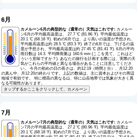
6月
カメルーン6月の典型的な（通常の）天気はこれです:
カメルー
ン6月の平均最高温度は、 27.7 ℃ (81.86 ℉). 平均最低温度は
20.1 ℃ (68.18 ℉). 初めの6月では、より高いの温度が予想され、
平均最高温度は約 28.5 ℃ (83.3 ℉). 終了の6月では、下げるの温
度が予想され、平均最高温度は約 27.45 ℃ (81.41 ℉). 6月の平均
雨日数は 14.3. 平均降雨量は 160.6 mm (
ここを見て、これはど
ういう意味ですか？
). あなたの旅行を計画する際には、実際の天
気がこれらの平均値と異なる場合があることに注意してくださ
い。 今月の初めの日の長さは、約12:19（時間と分）、月12:20
の真ん中、月12:20の終わりです。上記の数値は、主に資本およびその周辺
地域で有効です。 特に標高の異なる山、特に山岳地帯では気象が大きく異
なる可能性があります。
タップするかここをクリックして、カメルーン
7月
カメルーン7月の典型的な（通常の）天気はこれです:
カメルー
ン7月の平均最高温度は、 27.2 ℃ (80.96 ℉). 平均最低温度は
20.1 ℃ (68.18 ℉). 初めの7月では、より高いの温度が予想され、
平均最高温度は約 27.45 ℃ (81.41 ℉). 終了の7月では、下げるの