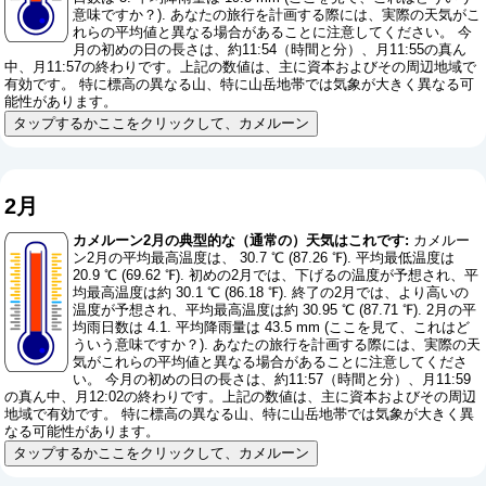
意味ですか？
). あなたの旅行を計画する際には、実際の天気がこ
れらの平均値と異なる場合があることに注意してください。 今
月の初めの日の長さは、約11:54（時間と分）、月11:55の真ん
中、月11:57の終わりです。上記の数値は、主に資本およびその周辺地域で
有効です。 特に標高の異なる山、特に山岳地帯では気象が大きく異なる可
能性があります。
タップするかここをクリックして、カメルーン
2月
カメルーン2月の典型的な（通常の）天気はこれです:
カメルー
ン2月の平均最高温度は、 30.7 ℃ (87.26 ℉). 平均最低温度は
20.9 ℃ (69.62 ℉). 初めの2月では、下げるの温度が予想され、平
均最高温度は約 30.1 ℃ (86.18 ℉). 終了の2月では、より高いの
温度が予想され、平均最高温度は約 30.95 ℃ (87.71 ℉). 2月の平
均雨日数は 4.1. 平均降雨量は 43.5 mm (
ここを見て、これはど
ういう意味ですか？
). あなたの旅行を計画する際には、実際の天
気がこれらの平均値と異なる場合があることに注意してくださ
い。 今月の初めの日の長さは、約11:57（時間と分）、月11:59
の真ん中、月12:02の終わりです。上記の数値は、主に資本およびその周辺
地域で有効です。 特に標高の異なる山、特に山岳地帯では気象が大きく異
なる可能性があります。
タップするかここをクリックして、カメルーン