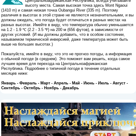
Центральноафриканская Республика, всегда учитывайте
высоту места. Самая высокая точка здесь Mont Ngaoui
(1410 m) и самая низкая точка Oubangui River (335 m). Поэтому
различия в высотах в этой стране не являются незначительными, и вы
должны ожидать, что погода будет отличаться в разных местах на
разных высотах. Имейте в виду, что температура обычно уменьшается
на 1.2 - 1.9 ℃ (2.2 - 3.5 ℉) на 200 м (656 футов), в зависимости от
других условий. (И мы должны добавить, что в особом состоянии,
называемом термической инверсией, даже температура может быть
выше на больших высотах.)
Пожалуйста, имейте в виду, что это не прогноз погоды, а информация
о обычной погоде (в среднем). Это поможет вам решить, когда самое
лучшее время для перехода на Центральноафриканская
Республика. Подробнее о типичной погоде в течение отдельных
месяцев ниже:
Январь
-
Февраль
-
Март
-
Апрель
-
Май
-
Июнь
-
Июль
-
Август
-
Сентябрь
-
Октябрь
-
Ноябрь
-
Декабрь