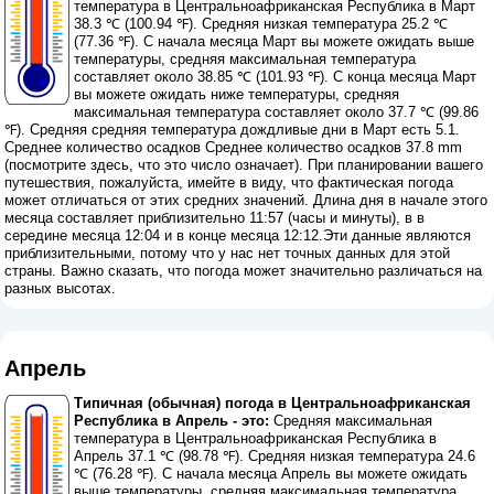
температура в Центральноафриканская Республика в Март
38.3 ℃ (100.94 ℉). Средняя низкая температура 25.2 ℃
(77.36 ℉). С начала месяца Март вы можете ожидать выше
температуры, средняя максимальная температура
составляет около 38.85 ℃ (101.93 ℉). С конца месяца Март
вы можете ожидать ниже температуры, средняя
максимальная температура составляет около 37.7 ℃ (99.86
℉). Средняя средняя температура дождливые дни в Март есть 5.1.
Среднее количество осадков Среднее количество осадков 37.8 mm
(
посмотрите здесь, что это число означает
). При планировании вашего
путешествия, пожалуйста, имейте в виду, что фактическая погода
может отличаться от этих средних значений. Длина дня в начале этого
месяца составляет приблизительно 11:57 (часы и минуты), в в
середине месяца 12:04 и в конце месяца 12:12.Эти данные являются
приблизительными, потому что у нас нет точных данных для этой
страны. Важно сказать, что погода может значительно различаться на
разных высотах.
Апрель
Типичная (обычная) погода в Центральноафриканская
Республика в Апрель - это:
Средняя максимальная
температура в Центральноафриканская Республика в
Апрель 37.1 ℃ (98.78 ℉). Средняя низкая температура 24.6
℃ (76.28 ℉). С начала месяца Апрель вы можете ожидать
выше температуры, средняя максимальная температура