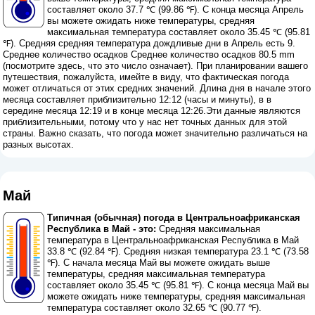
составляет около 37.7 ℃ (99.86 ℉). С конца месяца Апрель
вы можете ожидать ниже температуры, средняя
максимальная температура составляет около 35.45 ℃ (95.81
℉). Средняя средняя температура дождливые дни в Апрель есть 9.
Среднее количество осадков Среднее количество осадков 80.5 mm
(
посмотрите здесь, что это число означает
). При планировании вашего
путешествия, пожалуйста, имейте в виду, что фактическая погода
может отличаться от этих средних значений. Длина дня в начале этого
месяца составляет приблизительно 12:12 (часы и минуты), в в
середине месяца 12:19 и в конце месяца 12:26.Эти данные являются
приблизительными, потому что у нас нет точных данных для этой
страны. Важно сказать, что погода может значительно различаться на
разных высотах.
Май
Типичная (обычная) погода в Центральноафриканская
Республика в Май - это:
Средняя максимальная
температура в Центральноафриканская Республика в Май
33.8 ℃ (92.84 ℉). Средняя низкая температура 23.1 ℃ (73.58
℉). С начала месяца Май вы можете ожидать выше
температуры, средняя максимальная температура
составляет около 35.45 ℃ (95.81 ℉). С конца месяца Май вы
можете ожидать ниже температуры, средняя максимальная
температура составляет около 32.65 ℃ (90.77 ℉).