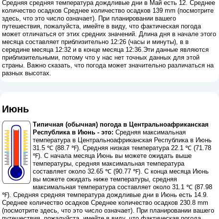
Средняя средняя температура дождливые дни в Май есть 12. Среднее
количество осадков Среднее количество осадков 139 mm (
посмотрите
здесь, что это число означает
). При планировании вашего
путешествия, пожалуйста, имейте в виду, что фактическая погода
может отличаться от этих средних значений. Длина дня в начале этого
месяца составляет приблизительно 12:26 (часы и минуты), в в
середине месяца 12:32 и в конце месяца 12:36.Эти данные являются
приблизительными, потому что у нас нет точных данных для этой
страны. Важно сказать, что погода может значительно различаться на
разных высотах.
Июнь
Типичная (обычная) погода в Центральноафриканская
Республика в Июнь - это:
Средняя максимальная
температура в Центральноафриканская Республика в Июнь
31.5 ℃ (88.7 ℉). Средняя низкая температура 22.1 ℃ (71.78
℉). С начала месяца Июнь вы можете ожидать выше
температуры, средняя максимальная температура
составляет около 32.65 ℃ (90.77 ℉). С конца месяца Июнь
вы можете ожидать ниже температуры, средняя
максимальная температура составляет около 31.1 ℃ (87.98
℉). Средняя средняя температура дождливые дни в Июнь есть 14.9.
Среднее количество осадков Среднее количество осадков 230.8 mm
(
посмотрите здесь, что это число означает
). При планировании вашего
путешествия, пожалуйста, имейте в виду, что фактическая погода