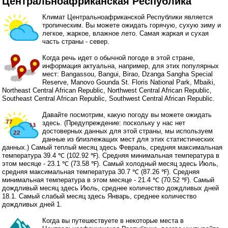
Центральноафриканская Республика
Климат Центральноафриканской Республики является
тропическим. Вы можете ожидать горячую, сухую зиму и
легкое, жаркое, влажное лето. Самая жаркая и сухая
часть страны - север.
Когда речь идет о обычной погоде в этой стране,
информация актуальна, например, для этих популярных
мест: Bangassou, Bangui, Birao, Dzanga Sangha Special
Reserve, Manovo Gounda St. Floris National Park, Mbaiki,
Northeast Central African Republic, Northwest Central African Republic,
Southeast Central African Republic, Southwest Central African Republic.
Давайте посмотрим, какую погоду вы можете ожидать
здесь. (Предупреждение: поскольку у нас нет
достоверных данных для этой страны, мы используем
данные из близлежащих мест для этих статистических
данных.) Самый теплый месяц здесь Февраль, средняя максимальная
температура 39.4 ℃ (102.92 ℉). Средняя минимальная температура в
этом месяце - 23.1 ℃ (73.58 ℉). Самый холодный месяц здесь Июль,
средняя максимальная температура 30.7 ℃ (87.26 ℉). Средняя
минимальная температура в этом месяце - 21.4 ℃ (70.52 ℉). Самый
дождливый месяц здесь Июль, среднее количество дождливых дней
18.1. Самый слабый месяц здесь Январь, среднее количество
дождливых дней 1.
Когда вы путешествуете в некоторые места в