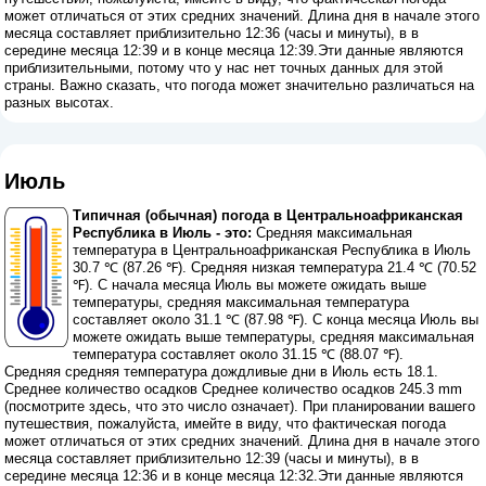
может отличаться от этих средних значений. Длина дня в начале этого
месяца составляет приблизительно 12:36 (часы и минуты), в в
середине месяца 12:39 и в конце месяца 12:39.Эти данные являются
приблизительными, потому что у нас нет точных данных для этой
страны. Важно сказать, что погода может значительно различаться на
разных высотах.
Июль
Типичная (обычная) погода в Центральноафриканская
Республика в Июль - это:
Средняя максимальная
температура в Центральноафриканская Республика в Июль
30.7 ℃ (87.26 ℉). Средняя низкая температура 21.4 ℃ (70.52
℉). С начала месяца Июль вы можете ожидать выше
температуры, средняя максимальная температура
составляет около 31.1 ℃ (87.98 ℉). С конца месяца Июль вы
можете ожидать выше температуры, средняя максимальная
температура составляет около 31.15 ℃ (88.07 ℉).
Средняя средняя температура дождливые дни в Июль есть 18.1.
Среднее количество осадков Среднее количество осадков 245.3 mm
(
посмотрите здесь, что это число означает
). При планировании вашего
путешествия, пожалуйста, имейте в виду, что фактическая погода
может отличаться от этих средних значений. Длина дня в начале этого
месяца составляет приблизительно 12:39 (часы и минуты), в в
середине месяца 12:36 и в конце месяца 12:32.Эти данные являются